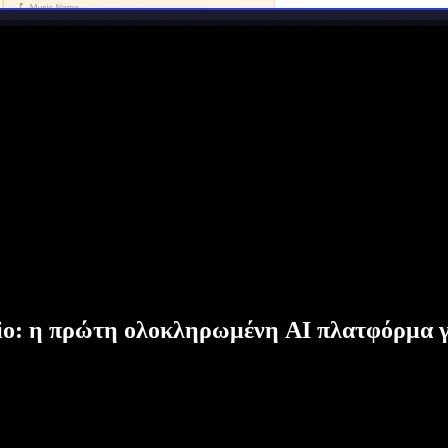
dio: η πρώτη ολοκληρωμένη AI πλατφόρμα γ