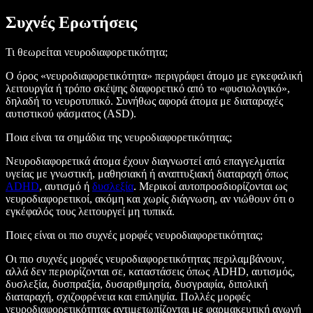
Συχνές Ερωτήσεις
Τι θεωρείται νευροδιαφορετικότητα;
Ο όρος «νευροδιαφορετικότητα» περιγράφει άτομο με εγκεφαλική
λειτουργία ή τρόπο σκέψης διαφορετικό από το «φυσιολογικό»,
δηλαδή το νευροτυπικό. Συνήθως αφορά άτομα με διαταραχές
αυτιστικού φάσματος (ASD).
Ποια είναι τα σημάδια της νευροδιαφορετικότητας;
Νευροδιαφορετικά άτομα έχουν διαγνωστεί από επαγγελματία
υγείας με γνωστική, μαθησιακή ή αναπτυξιακή διαταραχή όπως
ADHD
, αυτισμό ή
δυσλεξία
. Μερικοί αυτοπροσδιορίζονται ως
νευροδιαφορετικοί, ακόμη και χωρίς διάγνωση, αν νιώθουν ότι ο
εγκέφαλός τους λειτουργεί μη τυπικά.
Ποιες είναι οι πιο συχνές μορφές νευροδιαφορετικότητας;
Οι πιο συχνές μορφές νευροδιαφορετικότητας περιλαμβάνουν,
αλλά δεν περιορίζονται σε, καταστάσεις όπως ADHD, αυτισμός,
δυσλεξία, δυσπραξία, δυσαριθμησία, δυσγραφία, διπολική
διαταραχή, σχιζοφρένεια και επιληψία. Πολλές μορφές
νευροδιαφορετικότητας αντιμετωπίζονται με φαρμακευτική αγωγή