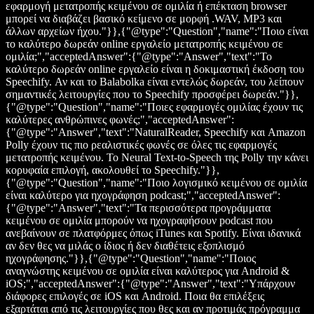
εφαρμογή μετατροπής κειμένου σε ομιλία ή επέκταση browser
μπορεί να διαβάζει βασικό κείμενο σε μορφή .WAV, MP3 και
άλλων αρχείων ήχου."}},{"@type":"Question","name":"Ποιο είναι
το καλύτερο δωρεάν online εργαλείο μετατροπής κειμένου σε
ομιλία;","acceptedAnswer":{"@type":"Answer","text":"Το
καλύτερο δωρεάν online εργαλείο είναι η δοκιμαστική έκδοση του
Speechify. Αν και το Balabolka είναι εντελώς δωρεάν, του λείπουν
σημαντικές λειτουργίες που το Speechify προσφέρει δωρεάν."}},
{"@type":"Question","name":"Ποιες εφαρμογές ομιλίας έχουν τις
καλύτερες ανθρώπινες φωνές;","acceptedAnswer":
{"@type":"Answer","text":"NaturalReader, Speechify και Amazon
Polly έχουν τις πιο ρεαλιστικές φωνές σε όλες τις εφαρμογές
μετατροπής κειμένου. Το Neural Text-to-Speech της Polly την κάνει
κορυφαία επιλογή, ακολουθεί το Speechify."}},
{"@type":"Question","name":"Ποιο λογισμικό κειμένου σε ομιλία
είναι καλύτερο για ηχογράφηση podcast;","acceptedAnswer":
{"@type":"Answer","text":"Τα περισσότερα προγράμματα
κειμένου σε ομιλία μπορούν να ηχογραφήσουν podcast που
ανεβαίνουν σε πλατφόρμες όπως iTunes και Spotify. Είναι ιδανικά
αν δεν θες να μιλάς ο ίδιος ή δεν διαθέτεις εξοπλισμό
ηχογράφησης."}},{"@type":"Question","name":"Ποιος
αναγνώστης κειμένου σε ομιλία είναι καλύτερος για Android &
iOS;","acceptedAnswer":{"@type":"Answer","text":"Υπάρχουν
διάφορες επιλογές σε iOS και Android. Ποια θα επιλέξεις
εξαρτάται από τις λειτουργίες που θες και αν προτιμάς πρόγραμμα