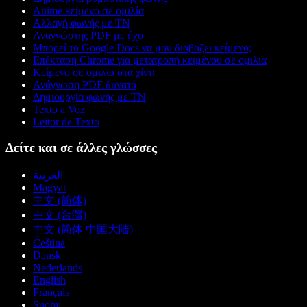
Anime κείμενο σε ομιλία
Αλλαγή φωνής με ΤΝ
Αναγνώστης PDF με ήχο
Μπορεί το Google Docs να μου διαβάζει κείμενο;
Επέκταση Chrome για μετατροπή κειμένου σε ομιλία
Κείμενο σε ομιλία στα χίντι
Ανάγνωση PDF δυνατά
Δημιουργία φωνής με ΤΝ
Texto a Voz
Leitor de Texto
Δείτε και σε άλλες γλώσσες
العربية
Magyar
中文 (简体)
中文 (台灣)
中文 (简体 中国大陆)
Čeština
Dansk
Nederlands
English
Français
Suomi