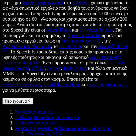
περίφημο
Apple Design Award
στο
WWDC
, χαρακτηρίζοντάς το
ως «ένα σημαντικό εργαλείο που βοηθά τους ανθρώπους να ζουν
τη ζωή τους». Το Speechify προσφέρει πάνω από 1.000 φωνές με
φυσικό ήχο σε 60+ γλώσσες και χρησιμοποιείται σε σχεδόν 200
χώρες. Ανάμεσα στις διασημότητες που έχουν δώσει τη φωνή τους
στο Speechify είναι οι
Snoop Dogg
και
Gwyneth Paltrow
. Για
δημιουργούς και επιχειρήσεις, το
Speechify Studio
προσφέρει
προηγμένα εργαλεία, όπως τη
Γεννήτρια Φωνής AI
, την
Κλωνοποίηση Φωνής AI
, το
AI Dubbing
και τον
Αλλαγέα Φωνής
AI
. Το Speechify τροφοδοτεί επίσης κορυφαία προϊόντα με το
υψηλής ποιότητας και οικονομικά αποδοτικό
API μετατροπής
κειμένου σε ομιλία
. Έχει παρουσιαστεί σε μέσα όπως
The Wall
Street Journal
,
CNBC
,
Forbes
,
TechCrunch
και άλλα σημαντικά
ΜΜΕ — το Speechify είναι ο μεγαλύτερος πάροχος μετατροπής
κειμένου σε ομιλία στον κόσμο. Επισκεφθείτε τα
speechify.com/news
,
speechify.com/blog
και
speechify.com/press
για να μάθετε περισσότερα.
Περιεχόμενα
Νευροδιαφορετικός
Τι είναι η Νευροδιαφορετικότητα;
Τι είναι νευροτυπικός;
Χρήσιμα Εργαλεία για Νευροδιαφορετικά Άτομα
Αναγνώστης TTS