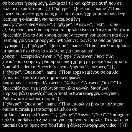
σε browser ή εφαρμογή. Δοκίμασέ τις και κράτησε αυτή που σε
βολεύει περισσότερο."}},{"@type":"Question","name":"Ποια
εργαλεία σύνθεσης ομιλίας με φυσική φωνή χρησιμοποιούν deep
learning ή e-learning για προσαρμοσμένη
φωνή;","acceptedAnswer":{"@type":"Answer","text":"Τα πιο
εξελιγμένα εργαλεία κειμένου σε ομιλία είναι τα Amazon Polly και
Speechify. Και τα δύο χρησιμοποιούν τεχνητή νοημοσύνη και deep
learning για να δημιουργούν ανθρώπινες φωνές σε οποιοδήποτε
έγγραφο."}},{"@type":"Question","name":"Ποιο εργαλείο ομιλίας
με φυσικό ήχο είναι το καλύτερο για προσωπική
χρήση;","acceptedAnswer":{"@type":"Answer","text":"Αν
χρειάζεσαι εφαρμογή για προσωπική χρήση με ρεαλιστική ομιλία,
NaturalReader και Speechify είναι εξαιρετικές επιλογές."}},
{"@type":"Question","name":"Ποια apps κειμένου σε ομιλία
έχουν τις περισσότερες δημοφιλείς φωνές
διασήμων;","acceptedAnswer":{"@type":"Answer","text":"Το
Speechify έχει τη μεγαλύτερη ποικιλία φωνών διασήμων.
Περιλαμβάνει φωνές όπως Arnold Schwarzenegger, Gwyneth
Paltrow και πολλούς ακόμα."}},
{"@type":"Question","name":"Πού μπορώ να βρω τα καλύτερα
online tutorials μετατροπής κειμένου σε
ομιλία;","acceptedAnswer":{"@type":"Answer","text":"Υπάρχουν
πολλά tutorials στο διαδίκτυο για κειμένου σε ομιλία. Τα καλύτερα
tutorials θα τα βρεις στο YouTube ή άλλες πλατφόρμες video."}}]}