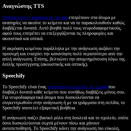
Αναγνώστης TTS
Οι αναγνώστες κειμένου σε ομιλία
επιτρέπουν στα άτομα με
αναπηρίες να ακούνε το κείμενο και να το παρακολουθούν καθώς
διαβάζεται δυνατά. Αυτό βοηθά πολύ τους νευροδιαφορετικούς,
αφού τους επιτρέπει να επεξεργάζονται τις πληροφορίες και
ακουστικά και οπτικά.
Η ακρόαση κειμένου παράλληλα με την ανάγνωση αυξάνει την
προσοχή και ενισχύει την κατανόηση πολύ περισσότερο από την
απλή ανάγνωση. Επίσης, βελτιώνει την απομνημόνευση λόγω της
διπλής προσέγγισης (ακουστικής και οπτικής).
Speechify
Το Speechify είναι ένας
αναγνώστης κειμένου σε ομιλία
που
διαβάζει δυνατά κάθε κείμενο που συνήθως διαβάζεις μόνος σου.
Για νευροδιαφορετικά άτομα που δυσκολεύονται να
συγκεντρωθούν στην ανάγνωση ή με τα γράμματα στη σελίδα, το
Speechify αποτελεί εξαιρετική βοήθεια.
Η ανάγνωση παίζει βασικό ρόλο στη δουλειά και το σχολείο, οπότε
όσοι δυσκολεύονται συχνά μένουν πίσω και χάνουν
αυτοπεποίθηση. Το Speechify κάνει την ανάγνωση πιο εύκολη,