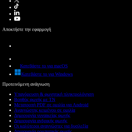
Αποκτήστε την εφαρμογή
Κατεβάστε το για macOS
Κατεβάστε το για Windows
Προτεινόμενη ανάγνωση
Υπαγόρευση & φωνητική πληκτρολόγηση
Βοηθός φωνής με ΤΝ
Μετατροπή PDF σε ομιλία για Android
Αναγνώστης κειμένου σε ομιλία
Δημιουργία γυναικείας φωνής
Δημιουργία ανδρικής φωνής
Οι καλύτεροι αναγνώστες για δυσλεξία
Δημιουργία ρομποτικής φωνής