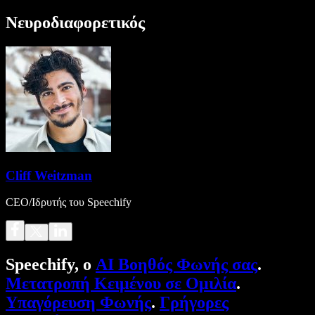
Νευροδιαφορετικός
Cliff Weitzman
CEO/Ιδρυτής του Speechify
Speechify, ο
AI Βοηθός Φωνής σας
.
Μετατροπή Κειμένου σε Ομιλία
.
Υπαγόρευση Φωνής
.
Γρήγορες