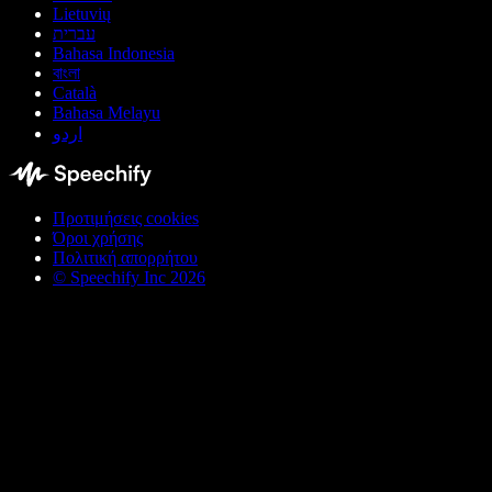
Lietuvių
עברית
Bahasa Indonesia
বাংলা
Català
Bahasa Melayu
اردو
Προτιμήσεις cookies
Όροι χρήσης
Πολιτική απορρήτου
© Speechify Inc 2026