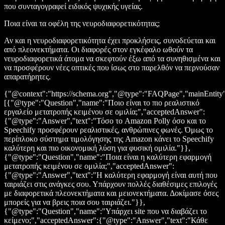
που συνταγογραφεί ειδικός ψυχικής υγείας.
Ποια είναι τα οφέλη της νευροδιαφορετικότητας;
Αν και η νευροδιαφορετικότητα έχει προκλήσεις, συνοδεύεται και
από πλεονεκτήματα. Οι διαφορές στον εγκέφαλο ωθούν τα
νευροδιαφορετικά άτομα να σκεφτούν έξω από τα συνηθισμένα και
να προσφέρουν νέες οπτικές που ίσως στο παρελθόν να περνούσαν
απαρατήρητες.
{"@context":"https://schema.org","@type":"FAQPage","mainEntity
[{"@type":"Question","name":"Ποιο είναι το πιο ρεαλιστικό
εργαλείο μετατροπής κειμένου σε ομιλία;","acceptedAnswer":
{"@type":"Answer","text":"Τόσο το Amazon Polly όσο και το
Speechify προσφέρουν ρεαλιστικές, ανθρώπινες φωνές. Όμως το
περίπλοκο σύστημα τιμολόγησης της Amazon κάνει το Speechify
καλύτερη και πιο οικονομική λύση για φυσική ομιλία."}},
{"@type":"Question","name":"Ποια είναι η καλύτερη εφαρμογή
μετατροπής κειμένου σε ομιλία;","acceptedAnswer":
{"@type":"Answer","text":"Η καλύτερη εφαρμογή είναι αυτή που
ταιριάζει στις ανάγκες σου. Υπάρχουν πολλές διαθέσιμες επιλογές
με διαφορετικά πλεονεκτήματα και μειονεκτήματα. Δοκίμασε όσες
μπορείς για να βρεις ποια σου ταιριάζει."}},
{"@type":"Question","name":"Υπάρχει site που να διαβάζει το
κείμενο;","acceptedAnswer":{"@type":"Answer","text":"Κάθε