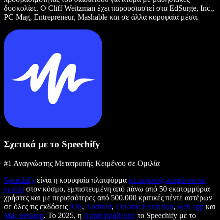
δυσκολίες. Ο Cliff Weitzman έχει παρουσιαστεί στα EdSurge, Inc.,
PC Mag, Entrepreneur, Mashable και σε άλλα κορυφαία μέσα.
Σχετικά με το Speechify
#1 Αναγνώστης Μετατροπής Κειμένου σε Ομιλία
Speechify
είναι η κορυφαία πλατφόρμα
μετατροπής κειμένου σε
ομιλία
στον κόσμο, εμπιστευμένη από πάνω από 50 εκατομμύρια
χρήστες και με περισσότερες από 500.000 κριτικές πέντε αστέρων
σε όλες τις εκδόσεις
iOS
,
Android
,
Chrome Extension
,
web app
και
Mac desktop
. Το 2025, η
Apple βράβευσε
το Speechify με το