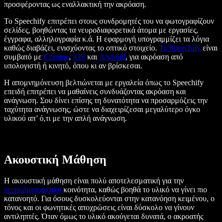
προσφέροντας ως εναλλακτική την ακρόαση.
Το Speechify επιτρέπει στους συνδρομητές του να φωτογραφίζουν
σελίδες, βοηθώντας τα νευροδιαφορετικά άτομα με εργασίες,
έγγραφα, αλληλογραφία κ.ά. Η εφαρμογή υπογραμμίζει τα λόγια
καθώς διαβάζει, ενισχύοντας το οπτικό στοιχείο.
Το Speechify
είναι
συμβατό με
Chrome
,
iOS
και
Android
, για ακρόαση από
υπολογιστή ή κινητό, όπου κι αν βρίσκεσαι.
Η απομνημόνευση βελτιώνεται με εργαλεία όπως το Speechify
επειδή επιτρέπει να μαθαίνεις συνδυάζοντας ακρόαση και
ανάγνωση. Σου δίνει επίσης τη δυνατότητα να προσαρμόζεις την
ταχύτητα ανάγνωσης, ώστε να διαχειρίζεσαι μεγαλύτερο όγκο
υλικού απ’ ό,τι με την απλή ανάγνωση.
Ακουστική Μάθηση
Η ακουστική μάθηση είναι πολύ αποτελεσματική για την
νευροδιαφορετική
κοινότητα, καθώς βοηθά το υλικό να γίνει πιο
κατανοητό. Για όσους δυσκολεύονται στην κατανόηση κειμένου, ο
τόνος και οι φωνητικές αποχρώσεις είναι δύσκολο να γίνουν
αντιληπτές. Όταν όμως το υλικό ακούγεται δυνατά, ο ακροατής