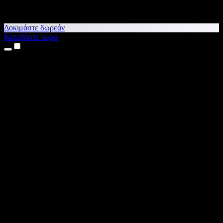
Δοκιμάστε δωρεάν
Κατεβάστε τώρα
Προϊόντα
Κείμενο σε Ομιλία
Εφαρμογές για iPhone & iPad
Εφαρμογή για Android
Επέκταση για Chrome
Επέκταση για Edge
Web εφαρμογή
Εφαρμογή για Mac
Εφαρμογή για Windows