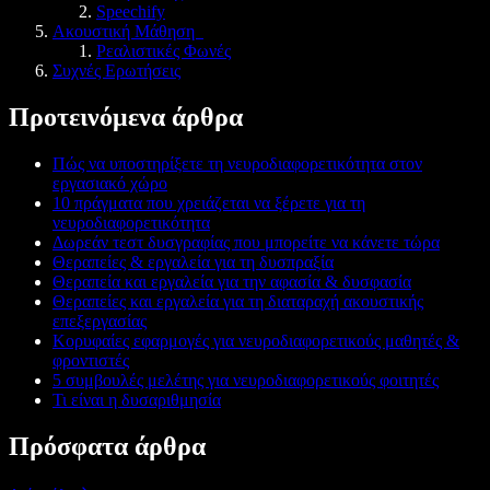
Speechify
Ακουστική Μάθηση
Ρεαλιστικές Φωνές
Συχνές Ερωτήσεις
Προτεινόμενα άρθρα
Πώς να υποστηρίξετε τη νευροδιαφορετικότητα στον
εργασιακό χώρο
10 πράγματα που χρειάζεται να ξέρετε για τη
νευροδιαφορετικότητα
Δωρεάν τεστ δυσγραφίας που μπορείτε να κάνετε τώρα
Θεραπείες & εργαλεία για τη δυσπραξία
Θεραπεία και εργαλεία για την αφασία & δυσφασία
Θεραπείες και εργαλεία για τη διαταραχή ακουστικής
επεξεργασίας
Κορυφαίες εφαρμογές για νευροδιαφορετικούς μαθητές &
φροντιστές
5 συμβουλές μελέτης για νευροδιαφορετικούς φοιτητές
Τι είναι η δυσαριθμησία
Πρόσφατα άρθρα