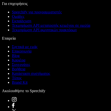
Για επιχειρήσεις
Speechify για προγραμματιστές
Ομάδες
Εκπαίδευση
Τεκμηρίωση API μετατροπής κειμένου σε ομιλία
Τεκμηρίωση API φωνητικών πρακτόρων
Εταιρεία
Σχετικά με εμάς
Επικοινωνία
Blog
Καριέρα
Συνεργάτες
Βοήθεια
Κατάσταση συστήματος
Τύπος
Brand Kit
Ακολουθήστε το Speechify