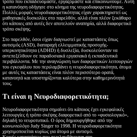
τρόπο που εκπαιδευόμαστε, εργαζόμαστε και επικοινωνούμε. Αυτή
η κατανόηση οδήγησε στο κίνημα της νευροδιαφορετικότητας.
Πολλές μορφές νευροδιαφορετικότητας είχαν χαρακτηριστεί ως
μαθησιακές δυσκολίες στο παρελθόν, αλλά είναι πλέον ξεκάθαρο
ότι κάποιες από αυτές δεν αποτελούν αναπηρία, αλλά διαφορετικό
τρόπο σκέψης.
Στο παρελθόν, όσοι είχαν διαγνωστεί με καταστάσεις όπως
αυτισμός (ASD), διαταραχή ελλειμματικής προσοχής-
υπερκινητικότητα (ADHD) ή δυσλεξία, δυσκολεύονταν να
αντεπεξέλθουν σε παραδοσιακά εργασιακά ή εκπαιδευτικά
περιβάλλοντα. Με την αναγνώριση των διαφορετικών λειτουργιών
του εγκεφάλου που περιλαμβάνει η νευροδιαφορετικότητα, άτομα
με αυτές τις καταστάσεις είναι πλέον περισσότερο ορατά,
κατανοητά και υποστηρίζονται καλύτερα στην καθημερινότητά
τους.
Τι είναι η Νευροδιαφορετικότητα;
Νευροδιαφορετικότητα σημαίνει ότι κάποιος έχει εγκεφαλικές
λειτουργίες ή τρόπο σκέψης διαφορετικό από το «φυσιολογικό»,
δηλαδή το νευροτυπικό. Ο όρος δημιουργήθηκε από την
κοινωνιολόγο Judy Singer το 1998. Η νευροδιαφορετικότητα
χρησιμοποιείται κυρίως για άτομα με αυτισμό.
Κοινές καταστάσεις που περιλαμβάνονται στη