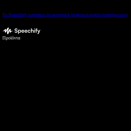
Το Speechify λανσάρει τη φωνητική πληκτρολόγηση (υπαγόρευση)
Γράψτε 5× πιο γρήγορα με φωνητική πληκτρολόγηση
Προϊόντα
Μάθετε περισσότερα