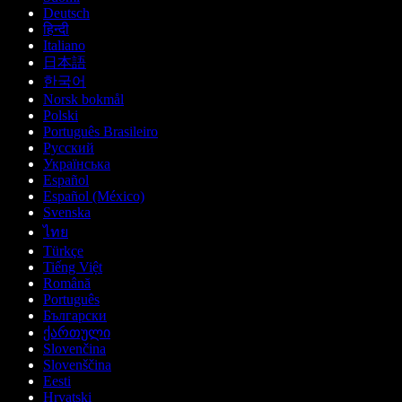
Deutsch
हिन्दी
Italiano
日本語
한국어
Norsk bokmål
Polski
Português Brasileiro
Русский
Українська
Español
Español (México)
Svenska
ไทย
Türkçe
Tiếng Việt
Română
Português
Български
ქართული
Slovenčina
Slovenščina
Eesti
Hrvatski