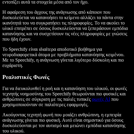
εντοπίζει αυτά τα στοιχεία μέσα από τον ήχο.
Η αφαίρεση του άγχους της ανάγνωσης από κάποιον που
δυσκολεύεται να κατανοήσει το κείμενο αλλάζει τα πάντα στην
ικανότητά του να συγκρατήσει τις πληροφορίες. Το να ακούει το
υλικό επιτρέπει σε όσους δυσκολεύονται να ξεπεράσουν εμπόδια
κατανόησης και να συσχετίσουν τις νέες πληροφορίες με γνώσεις
που ήδη έχουν.
Το Speechify είναι ιδιαίτερα αποδοτικό βοήθημα για
νευροδιαφορετικά άτομα με προβλήματα κατανόησης κειμένου.
Με το Speechify, η ανάγνωση γίνεται λιγότερο δύσκολη και πιο
ευχάριστη.
Ρεαλιστικές Φωνές
Για να διευκολυνθεί η ροή και η κατανόηση του υλικού, οι φωνές
τεχνητής νοημοσύνης του Speechify θεωρούνται πιο φυσικές και
ανθρώπινες σε σύγκριση με τις παλιές τυπικές
φωνές AI
που
χρησιμοποιούνταν σε παλιότερες εφαρμογές.
Ακούγοντας τεχνητή φωνή που μοιάζει ανθρώπινη, η εμπειρία
ανάγνωσης γίνεται πιο φυσική. Αυτό είναι σημαντικό για όσους
δυσκολεύονται με τον αυτισμό και μειώνει εμπόδια κατανόησης
του υλικού.