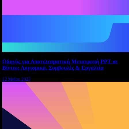
Οδηγός για Αποτελεσματική Μετατροπή PPT σε
Βίντεο: Λογισμικά, Συμβουλές & Εργαλεία
12 Μαΐου 2023