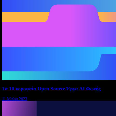
Τα 10 κορυφαία Open Source Έργα AI Φωνής
11 Μαΐου 2023