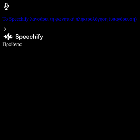
Το Speechify λανσάρει τη φωνητική πληκτρολόγηση (υπαγόρευση)
Γράψτε 5× πιο γρήγορα με φωνητική πληκτρολόγηση
Προϊόντα
Μάθετε περισσότερα