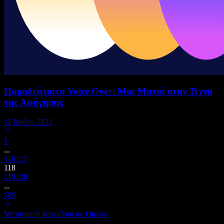
Παραδείγματα Voice Over: Μια Ματιά στην Τέχνη
της Αφήγησης
11 Μαΐου 2023
1
...
116
117
118
119
120
...
189
Μετατροπή Κειμένου σε Ομιλία