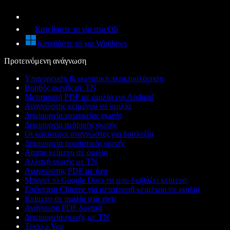
Κατεβάστε το για macOS
Κατεβάστε το για Windows
Προτεινόμενη ανάγνωση
Υπαγόρευση & φωνητική πληκτρολόγηση
Βοηθός φωνής με ΤΝ
Μετατροπή PDF σε ομιλία για Android
Αναγνώστης κειμένου σε ομιλία
Δημιουργία γυναικείας φωνής
Δημιουργία ανδρικής φωνής
Οι καλύτεροι αναγνώστες για δυσλεξία
Δημιουργία ρομποτικής φωνής
Anime κείμενο σε ομιλία
Αλλαγή φωνής με ΤΝ
Αναγνώστης PDF με ήχο
Μπορεί το Google Docs να μου διαβάζει κείμενο;
Επέκταση Chrome για μετατροπή κειμένου σε ομιλία
Κείμενο σε ομιλία στα χίντι
Ανάγνωση PDF δυνατά
Δημιουργία φωνής με ΤΝ
Texto a Voz