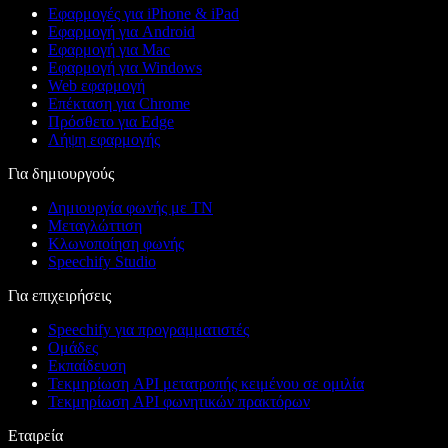
Εφαρμογές για iPhone & iPad
Εφαρμογή για Android
Εφαρμογή για Mac
Εφαρμογή για Windows
Web εφαρμογή
Επέκταση για Chrome
Πρόσθετο για Edge
Λήψη εφαρμογής
Για δημιουργούς
Δημιουργία φωνής με ΤΝ
Μεταγλώττιση
Κλωνοποίηση φωνής
Speechify Studio
Για επιχειρήσεις
Speechify για προγραμματιστές
Ομάδες
Εκπαίδευση
Τεκμηρίωση API μετατροπής κειμένου σε ομιλία
Τεκμηρίωση API φωνητικών πρακτόρων
Εταιρεία