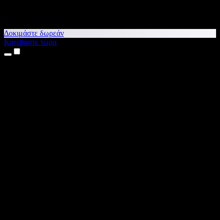
Δοκιμάστε δωρεάν
Κατεβάστε τώρα
Προϊόντα
Κείμενο σε Ομιλία
Εφαρμογές για iPhone & iPad
Εφαρμογή για Android
Επέκταση για Chrome
Επέκταση για Edge
Web εφαρμογή
Εφαρμογή για Mac
Εφαρμογή για Windows