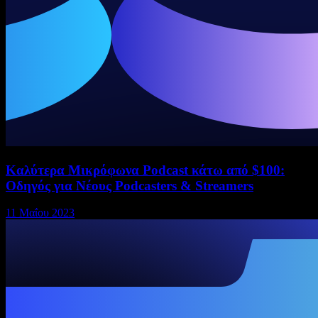
Καλύτερα Μικρόφωνα Podcast κάτω από $100:
Οδηγός για Νέους Podcasters & Streamers
11 Μαΐου 2023