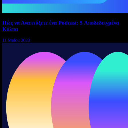
Πώς να Αναπτύξετε ένα Podcast: 5 Αποδεδειγμένα
Κόλπα
11 Μαΐου 2023