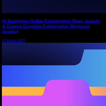
Οι Καλύτεροι Online Επεξεργαστές Ήχου: Δωρεάν
& Εύκολα Εργαλεία Επεξεργασίας Ηχητικών
Αρχείων
12 Μαΐου 2023