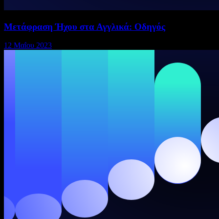
Μετάφραση Ήχου στα Αγγλικά: Οδηγός
12 Μαΐου 2023