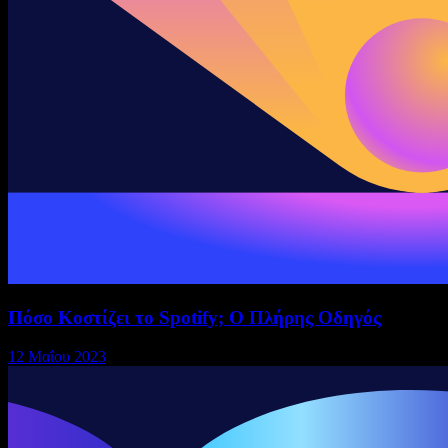
Πόσο Κοστίζει το Spotify; Ο Πλήρης Οδηγός
12 Μαΐου 2023