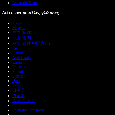
Leitor de Texto
Δείτε και σε άλλες γλώσσες
العربية
Magyar
中文 (简体)
中文 (台灣)
中文 (简体 中国大陆)
Čeština
Dansk
Nederlands
English
Français
Suomi
Deutsch
हिन्दी
Italiano
日本語
한국어
Norsk bokmål
Polski
Português Brasileiro
Русский