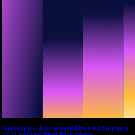
Δημιουργήστε Εντυπωσιακά Βίντεο Επεξήγησης με
AI: Ο Απόλυτος Βήμα-Βήμα Οδηγός