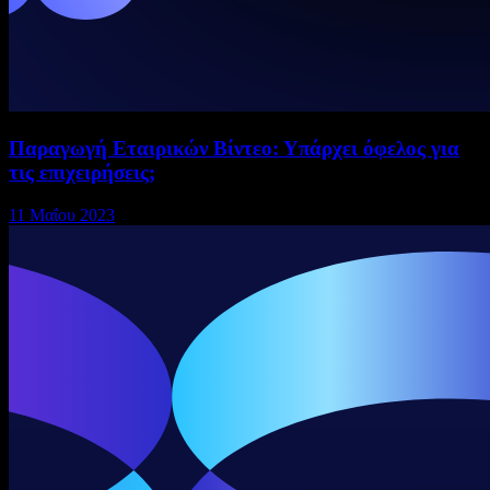
Παραγωγή Εταιρικών Βίντεο: Υπάρχει όφελος για
τις επιχειρήσεις;
11 Μαΐου 2023