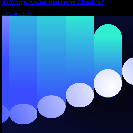
Καλύτερη εναλλακτική για το ClaroRead;
12 Μαΐου 2023