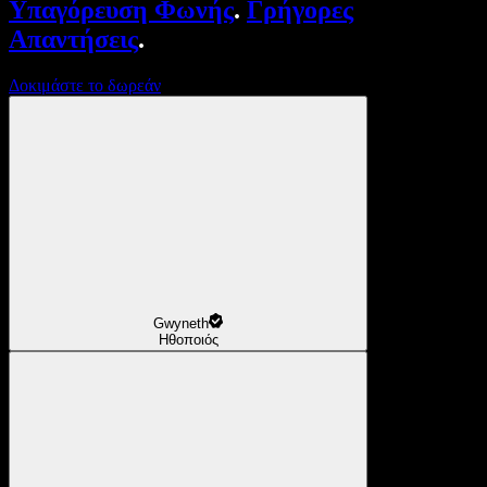
Υπαγόρευση Φωνής
.
Γρήγορες
Απαντήσεις
.
Δοκιμάστε το δωρεάν
Gwyneth
Ηθοποιός