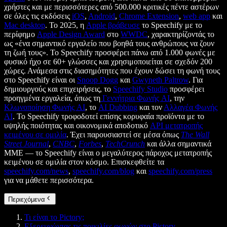
χρήστες και με περισσότερες από 500.000 κριτικές πέντε αστέρων
σε όλες τις εκδόσεις
iOS
,
Android
,
Chrome Extension
,
web app
και
Mac desktop
. Το 2025, η
Apple βράβευσε
το Speechify με το
περίφημο
Apple Design Award
στο
WWDC
, χαρακτηρίζοντάς το
ως «ένα σημαντικό εργαλείο που βοηθά τους ανθρώπους να ζουν
τη ζωή τους». Το Speechify προσφέρει πάνω από 1.000 φωνές με
φυσικό ήχο σε 60+ γλώσσες και χρησιμοποιείται σε σχεδόν 200
χώρες. Ανάμεσα στις διασημότητες που έχουν δώσει τη φωνή τους
στο Speechify είναι οι
Snoop Dogg
και
Gwyneth Paltrow
. Για
δημιουργούς και επιχειρήσεις, το
Speechify Studio
προσφέρει
προηγμένα εργαλεία, όπως τη
Γεννήτρια Φωνής AI
, την
Κλωνοποίηση Φωνής AI
, το
AI Dubbing
και τον
Αλλαγέα Φωνής
AI
. Το Speechify τροφοδοτεί επίσης κορυφαία προϊόντα με το
υψηλής ποιότητας και οικονομικά αποδοτικό
API μετατροπής
κειμένου σε ομιλία
. Έχει παρουσιαστεί σε μέσα όπως
The Wall
Street Journal
,
CNBC
,
Forbes
,
TechCrunch
και άλλα σημαντικά
ΜΜΕ — το Speechify είναι ο μεγαλύτερος πάροχος μετατροπής
κειμένου σε ομιλία στον κόσμο. Επισκεφθείτε τα
speechify.com/news
,
speechify.com/blog
και
speechify.com/press
για να μάθετε περισσότερα.
Περιεχόμενα
Τι είναι το Pictory;
Εξερευνώντας τις ποικιλίες φωνών στο Pictory