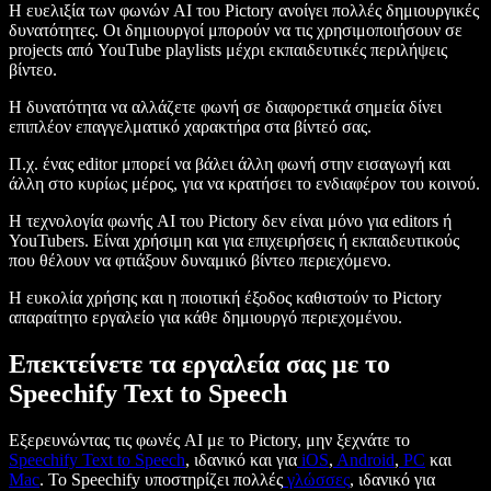
Η ευελιξία των φωνών AI του Pictory ανοίγει πολλές δημιουργικές
δυνατότητες. Οι δημιουργοί μπορούν να τις χρησιμοποιήσουν σε
projects από YouTube playlists μέχρι εκπαιδευτικές περιλήψεις
βίντεο.
Η δυνατότητα να αλλάζετε φωνή σε διαφορετικά σημεία δίνει
επιπλέον επαγγελματικό χαρακτήρα στα βίντεό σας.
Π.χ. ένας editor μπορεί να βάλει άλλη φωνή στην εισαγωγή και
άλλη στο κυρίως μέρος, για να κρατήσει το ενδιαφέρον του κοινού.
Η τεχνολογία φωνής AI του Pictory δεν είναι μόνο για editors ή
YouTubers. Είναι χρήσιμη και για επιχειρήσεις ή εκπαιδευτικούς
που θέλουν να φτιάξουν δυναμικό βίντεο περιεχόμενο.
Η ευκολία χρήσης και η ποιοτική έξοδος καθιστούν το Pictory
απαραίτητο εργαλείο για κάθε δημιουργό περιεχομένου.
Επεκτείνετε τα εργαλεία σας με το
Speechify Text to Speech
Εξερευνώντας τις φωνές AI με το Pictory, μην ξεχνάτε το
Speechify Text to Speech
, ιδανικό και για
iOS
,
Android
,
PC
και
Mac
. Το Speechify υποστηρίζει πολλές
γλώσσες
, ιδανικό για