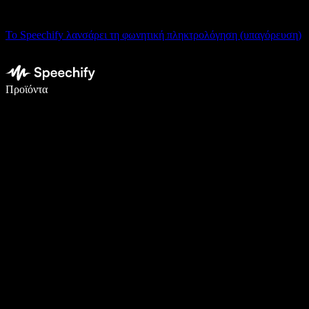
Το Speechify λανσάρει τη φωνητική πληκτρολόγηση (υπαγόρευση)
Γράψτε 5× πιο γρήγορα με φωνητική πληκτρολόγηση
Προϊόντα
Μάθετε περισσότερα