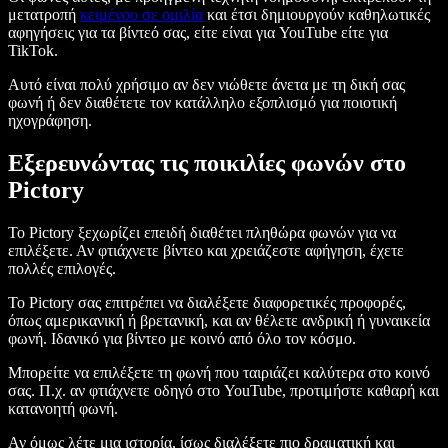
μετατροπή
κειμένου σε ομιλία
και έτσι δημιουργούν καθηλωτικές
αφηγήσεις για τα βίντεό σας, είτε είναι για YouTube είτε για
TikTok.
Αυτό είναι πολύ χρήσιμο αν δεν νιώθετε άνετα με τη δική σας
φωνή ή δεν διαθέτετε τον κατάλληλο εξοπλισμό για ποιοτική
ηχογράφηση.
Εξερευνώντας τις ποικιλίες φωνών στο
Pictory
Το Pictory ξεχωρίζει επειδή διαθέτει πληθώρα φωνών για να
επιλέξετε. Αν φτιάχνετε βίντεο και χρειάζεστε αφήγηση, έχετε
πολλές επιλογές.
Το Pictory σας επιτρέπει να διαλέξετε διαφορετικές προφορές,
όπως αμερικανική ή βρετανική, και αν θέλετε ανδρική ή γυναικεία
φωνή. Ιδανικό για βίντεο με κοινό από όλο τον κόσμο.
Μπορείτε να επιλέξετε τη φωνή που ταιριάζει καλύτερα στο κοινό
σας. Π.χ. αν φτιάχνετε οδηγό στο YouTube, προτιμήστε καθαρή και
κατανοητή φωνή.
Αν όμως λέτε μια ιστορία, ίσως διαλέξετε πιο δραματική και