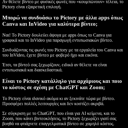
Αν θέλετε βίντεο με φυσικές φωνές που «κουμπώνουν» τέλεια, το
Pictory είναι εξαιρετική επιλογή.
Μπορώ να συνδυάσω το Pictory με άλλα apps όπως
Canva και InVideo για καλύτερα βίντεο;
Ναι! Το Pictory δουλεύει άψογα με apps όπως το Canva για
γραφικά και το InVideo για παραγωγή εντυπωσιακών βίντεο.
Συνδυάζοντας τις φωνές του Pictory με τα εργαλεία του Canva και
του InVideo, έχετε βίντεο με φοβερό ήχο και εικόνα.
Έτσι, τα βίντεό σας ξεχωρίζουν, ειδικά αν θέλετε να είναι
εντυπωσιακά και διασκεδαστικά.
Είναι το Pictory κατάλληλο για αρχάριους και ποιο
το κόστος σε σχέση με ChatGPT και Zoom;
Το Pictory είναι ιδανικό ακόμα κι αν ξεκινάτε τώρα με βίντεο.
Προσφέρει πολλές λειτουργίες και δεν κοστίζει ακριβά.
Σε σύγκριση με το ChatGPT, που είναι για AI κείμενα, και το
Zoom, που κάνει βιντεοκλήσεις, το Pictory ξεχωρίζει γιατί σας
βοηθά να φτιάχνετε επαγγελματικά βίντεο σε χαμηλό κόστος.