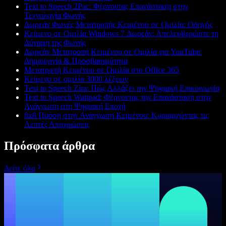
Text to Speech 2Pac: Φέρνοντας Επανάσταση στην
Τεχνολογία Φωνής
Δωρεάν Φωνές Μετατροπής Κειμένου σε Ομιλία: Οδηγός
Κείμενο σε Ομιλία Windows 7 Δωρεάν: Απελευθερώστε τη
Δύναμη της Φωνής
Δωρεάν Μετατροπή Κειμένου σε Ομιλία για YouTube:
Δημιουργία & Προσβασιμότητα
Μετατροπή Κειμένου σε Ομιλία στο Office 365
Κείμενο σε ομιλία 3000 λέξεων
Text to Speech Zira: Πώς Αλλάζει την Ψηφιακή Επικοινωνία
Text to Speech Wattpad: Φέρνοντας την Επανάσταση στην
Ανάγνωση στη Ψηφιακή Εποχή
8x8 Παύση στην Ανάγνωση Κειμένου: Κυριαρχώντας τις
Λεπτές Αποχρώσεις
Πρόσφατα άρθρα
Δείτε όλα