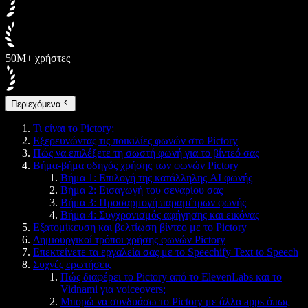
50M+ χρήστες
Περιεχόμενα
Τι είναι το Pictory;
Εξερευνώντας τις ποικιλίες φωνών στο Pictory
Πώς να επιλέξετε τη σωστή φωνή για το βίντεό σας
Βήμα-βήμα οδηγός χρήσης των φωνών Pictory
Βήμα 1: Επιλογή της κατάλληλης AI φωνής
Βήμα 2: Εισαγωγή του σεναρίου σας
Βήμα 3: Προσαρμογή παραμέτρων φωνής
Βήμα 4: Συγχρονισμός αφήγησης και εικόνας
Εξατομίκευση και βελτίωση βίντεο με το Pictory
Δημιουργικοί τρόποι χρήσης φωνών Pictory
Επεκτείνετε τα εργαλεία σας με το Speechify Text to Speech
Συχνές ερωτήσεις
Πώς διαφέρει το Pictory από το ElevenLabs και το
Vidnami για voiceovers;
Μπορώ να συνδυάσω το Pictory με άλλα apps όπως