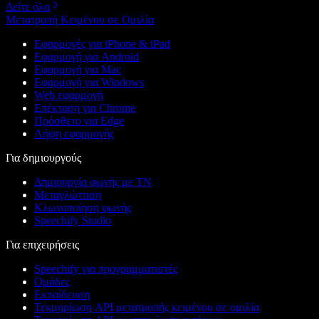
Δείτε όλα
Μετατροπή Κειμένου σε Ομιλία
Εφαρμογές για iPhone & iPad
Εφαρμογή για Android
Εφαρμογή για Mac
Εφαρμογή για Windows
Web εφαρμογή
Επέκταση για Chrome
Πρόσθετο για Edge
Λήψη εφαρμογής
Για δημιουργούς
Δημιουργία φωνής με ΤΝ
Μεταγλώττιση
Κλωνοποίηση φωνής
Speechify Studio
Για επιχειρήσεις
Speechify για προγραμματιστές
Ομάδες
Εκπαίδευση
Τεκμηρίωση API μετατροπής κειμένου σε ομιλία