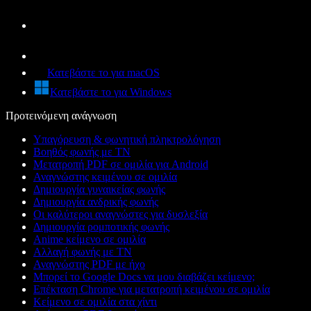
Κατεβάστε το για macOS
Κατεβάστε το για Windows
Προτεινόμενη ανάγνωση
Υπαγόρευση & φωνητική πληκτρολόγηση
Βοηθός φωνής με ΤΝ
Μετατροπή PDF σε ομιλία για Android
Αναγνώστης κειμένου σε ομιλία
Δημιουργία γυναικείας φωνής
Δημιουργία ανδρικής φωνής
Οι καλύτεροι αναγνώστες για δυσλεξία
Δημιουργία ρομποτικής φωνής
Anime κείμενο σε ομιλία
Αλλαγή φωνής με ΤΝ
Αναγνώστης PDF με ήχο
Μπορεί το Google Docs να μου διαβάζει κείμενο;
Επέκταση Chrome για μετατροπή κειμένου σε ομιλία
Κείμενο σε ομιλία στα χίντι