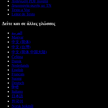
Ανάγνωση PDF δυνατά
Δημιουργία φωνής με ΤΝ
Texto a Voz
Leitor de Texto
Δείτε και σε άλλες γλώσσες
العربية
Magyar
中文 (简体)
中文 (台灣)
中文 (简体 中国大陆)
Čeština
Dansk
Nederlands
English
Français
Suomi
Deutsch
हिन्दी
Italiano
日本語
한국어
Norsk bokmål