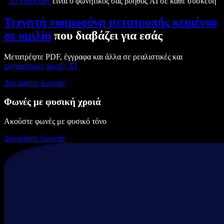
Το Speechify
είναι ο φωνητικός σας βοηθός AI σε κάθε συσκευή
Τεχνητή νοημοσύνη μετατροπής κειμένου
σε ομιλία
που διαβάζει για εσάς
Μετατρέψτε PDF, έγγραφα και άλλα σε ρεαλιστικές και
εκφραστικές
φωνές AI
Δοκιμάστε δωρεάν
Φωνές με φυσική χροιά
Ακούστε φωνές με φυσικό τόνο
Δοκιμάστε δωρεάν