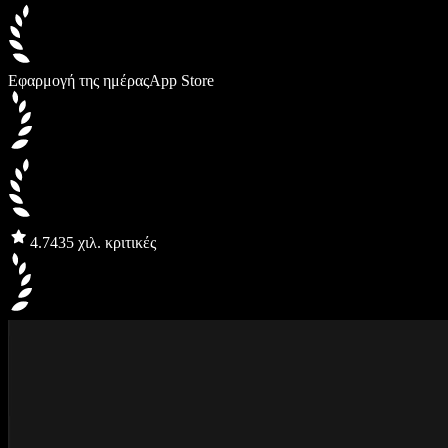
Εφαρμογή της ημέρας
App Store
4.7
435 χιλ. κριτικές