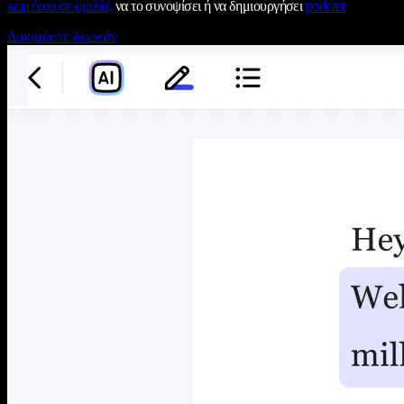
κειμένου σε ομιλία,
να το συνοψίσει ή να δημιουργήσει
podcast
Δοκιμάστε δωρεάν