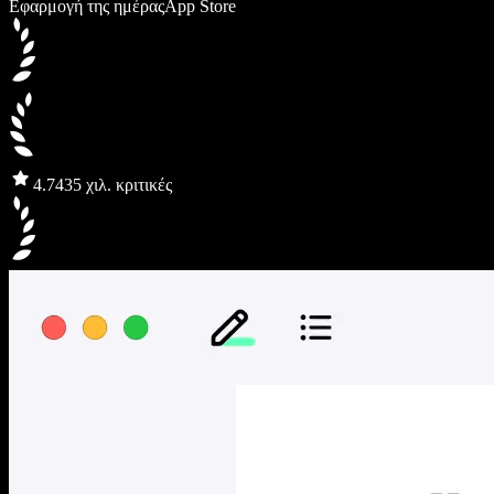
Εφαρμογή της ημέρας
App Store
4.7
435 χιλ. κριτικές