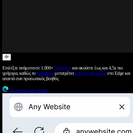
Επιλέξτε ανάμεσα σε 1.000+
AI φωνές
και ακούστε έως και 4,5x πιο
γρήγορα, καθώς το
Speechify
μετατρέπει
κείμενο σε ομιλία
στο Edge και
απαντά σαν προσωπικός βοηθός
Προσθήκη στο Edge