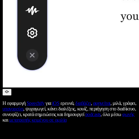
Η εφαρμογή
Speechify
για
iOS
ερευνά,
διαβάζει
,
αφηγείται
, μιλά, γράφει,
υπαγορεύει
, ψυχαγωγεί, κάνει διαλέξεις, κουίζ, περιήγηση στο διαδίκτυο,
συνοψίζει, κρατά σημειώσεις και δημιουργεί
podcasts
, όλα μέσω
φωνής
και
μετατροπής κειμένου σε ομιλία