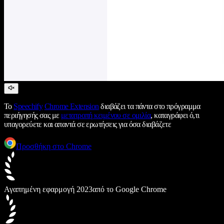
Το
Speechify
Chrome Extension
διαβάζει τα πάντα στο πρόγραμμα
περιήγησής σας με
μετατροπή κειμένου σε ομιλία
, καταγράφει ό,τι
υπαγορεύετε και απαντά σε ερωτήσεις για όσα διαβάζετε
Προσθήκη στο Chrome
Αγαπημένη εφαρμογή 2023
από το Google Chrome