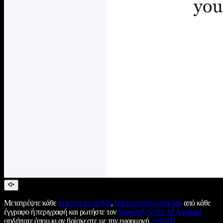
Μετατρέψτε κάθε
κείμενο σε ομιλία
,
δημιουργήστε podcasts
από κάθε
έγγραφο ή περιγραφή και ρωτήστε τον
Speechify Voice AI Assistant
οτιδήποτε όπου κι αν βρίσκεστε με την εφαρμογή
Android