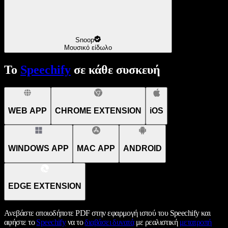
Snoop
Μουσικό είδωλο
Το
Speechify
σε κάθε συσκευή
WEB APP
CHROME EXTENSION
iOS
WINDOWS APP
MAC APP
ANDROID
EDGE EXTENSION
Ανεβάστε οποιοδήποτε PDF στην εφαρμογή ιστού του Speechify και
αφήστε το
Speechify
να το
διαβάσει δυνατά
με ρεαλιστική
μετατροπή