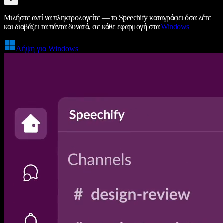
Μιλήστε αντί να πληκτρολογείτε — το Speechify καταγράφει όσα λέτε
και διαβάζει τα πάντα δυνατά, σε κάθε εφαρμογή στα
Windows
Λήψη για Windows