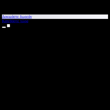
Δοκιμάστε δωρεάν
Κατεβάστε τώρα
Προϊόντα
Κείμενο σε Ομιλία
Εφαρμογές για iPhone & iPad
Εφαρμογή για Android
Επέκταση για Chrome
Επέκταση για Edge
Web εφαρμογή
Εφαρμογή για Mac
Εφαρμογή για Windows