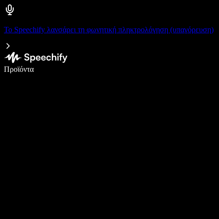
Το Speechify λανσάρει τη φωνητική πληκτρολόγηση (υπαγόρευση)
Γράψτε 5× πιο γρήγορα με φωνητική πληκτρολόγηση
Προϊόντα
Μάθετε περισσότερα