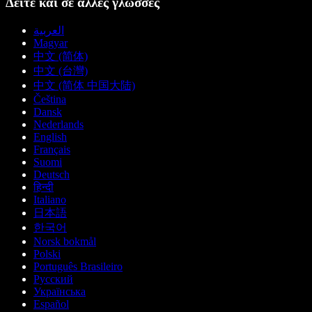
Δείτε και σε άλλες γλώσσες
العربية
Magyar
中文 (简体)
中文 (台灣)
中文 (简体 中国大陆)
Čeština
Dansk
Nederlands
English
Français
Suomi
Deutsch
हिन्दी
Italiano
日本語
한국어
Norsk bokmål
Polski
Português Brasileiro
Русский
Українська
Español