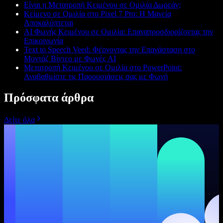
Είναι η Μετατροπή Κειμένου σε Ομιλία Δωρεάν;
Κείμενο σε Ομιλία στο Pixel 7 Pro: Η Μαγεία
Αποκαλύπτεται
AI Φωνής Κειμένου σε Ομιλία: Επαναπροσδιορίζοντας την
Επικοινωνία
Text to Speech Veed: Φέρνοντας την Επανάσταση στο
Μοντάζ Βίντεο με Φωνές AI
Μετατροπή Κειμένου σε Ομιλία στο PowerPoint:
Αναβαθμίστε τις Παρουσιάσεις σας με Φωνή
Πρόσφατα άρθρα
Δείτε όλα