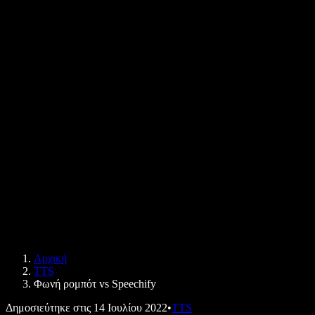
Πώς να ακούτε PDF δυνατά
Καριέρα
Κείμενο σε Ομιλία Google
Κέντρο βοήθειας
Μετατροπέας PDF σε ήχο
Τιμολόγηση
Δημιουργία φωνής με ΤΝ
Ιστορίες χρηστών
Ανάγνωση Google Docs δυνατά
Μελέτες περίπτωσης B2B
Αλλαγή φωνής με ΤΝ
Αξιολογήσεις
Εφαρμογές που διαβάζουν κείμενο δυνατά
Τύπος
Διάβασέ μου
Αναγνώστης κειμένου σε ομιλία
Επιχειρήσεις
Speechify για επιχειρήσεις & εκπαίδευση
Speechify για Access to Work
Speechify για DSA
SIMBA Φωνητικοί Πράκτορες
Αρχική
Speechify για προγραμματιστές
TTS
Φωνή ρομπότ vs Speechify
Δημοσιεύτηκε στις
14 Ιουλίου 2022
•
TTS