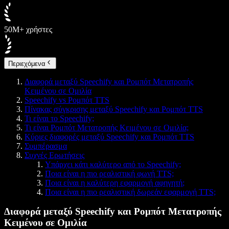
50M+ χρήστες
Περιεχόμενα
Διαφορά μεταξύ Speechify και Ρομπότ Μετατροπής
Κειμένου σε Ομιλία
Speechify vs Ρομπότ TTS
Πίνακας σύγκρισης μεταξύ Speechify και Ρομπότ TTS
Τι είναι το Speechify;
Τι είναι Ρομπότ Μετατροπής Κειμένου σε Ομιλία;
Κύριες διαφορές μεταξύ Speechify και Ρομπότ TTS
Συμπέρασμα
Συχνές Ερωτήσεις
Υπάρχει κάτι καλύτερο από το Speechify;
Ποια είναι η πιο ρεαλιστική φωνή TTS;
Ποια είναι η καλύτερη εφαρμογή αφηγητή;
Ποια είναι η πιο ρεαλιστική δωρεάν εφαρμογή TTS;
Διαφορά μεταξύ Speechify και Ρομπότ Μετατροπής
Κειμένου σε Ομιλία