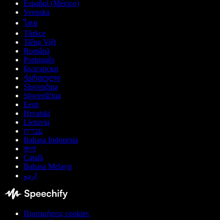
Español (México)
Svenska
ไทย
Türkçe
Tiếng Việt
Română
Português
Български
ქართული
Slovenčina
Slovenščina
Eesti
Hrvatski
Lietuvių
עברית
Bahasa Indonesia
বাংলা
Català
Bahasa Melayu
اردو
Προτιμήσεις cookies