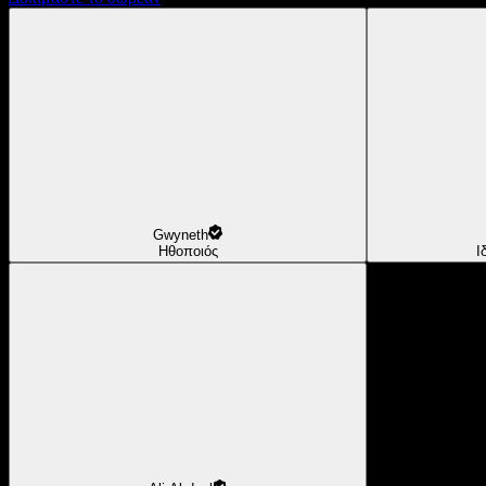
Gwyneth
Ηθοποιός
Ι