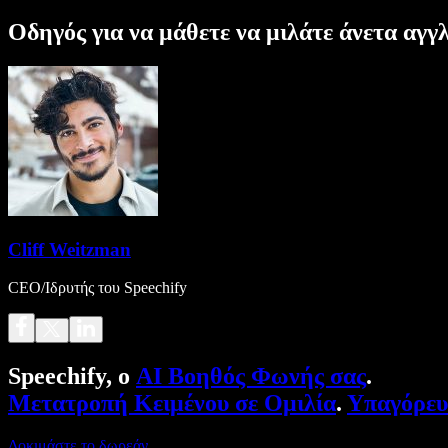
Οδηγός για να μάθετε να μιλάτε άνετα αγγ
Cliff Weitzman
CEO/Ιδρυτής του Speechify
Speechify, ο
AI Βοηθός Φωνής σας
.
Μετατροπή Κειμένου σε Ομιλία
.
Υπαγόρε
Δοκιμάστε το δωρεάν