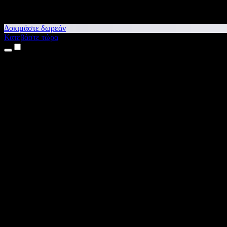
Δοκιμάστε δωρεάν
Κατεβάστε τώρα
Προϊόντα
Κείμενο σε Ομιλία
Εφαρμογές για iPhone & iPad
Εφαρμογή για Android
Επέκταση για Chrome
Επέκταση για Edge
Web εφαρμογή
Εφαρμογή για Mac
Εφαρμογή για Windows