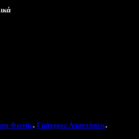
λικά
υση Φωνής
.
Γρήγορες Απαντήσεις
.