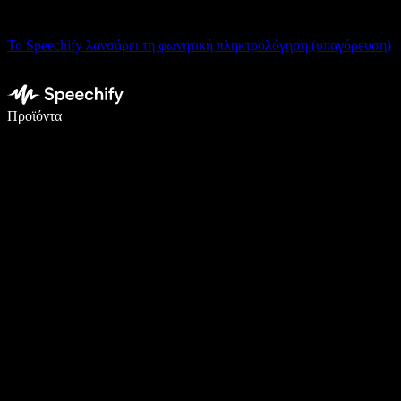
Το Speechify λανσάρει τη φωνητική πληκτρολόγηση (υπαγόρευση)
Γράψτε 5× πιο γρήγορα με φωνητική πληκτρολόγηση
Προϊόντα
Μάθετε περισσότερα