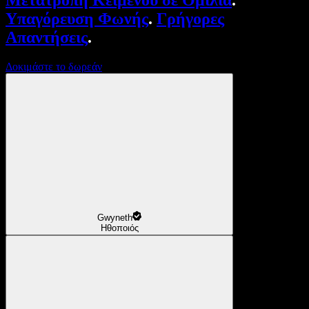
Μετατροπή Κειμένου σε Ομιλία
.
Υπαγόρευση Φωνής
.
Γρήγορες
Απαντήσεις
.
Δοκιμάστε το δωρεάν
Gwyneth
Ηθοποιός