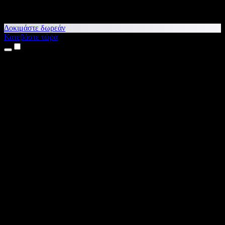
Δοκιμάστε δωρεάν
Κατεβάστε τώρα
Προϊόντα
Κείμενο σε Ομιλία
Εφαρμογές για iPhone & iPad
Εφαρμογή για Android
Επέκταση για Chrome
Επέκταση για Edge
Web εφαρμογή
Εφαρμογή για Mac
Εφαρμογή για Windows