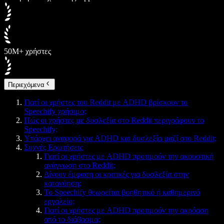
50M+ χρήστες
Περιεχόμενα
Γιατί οι χρήστες του Reddit με ADHD βρίσκουν το
Speechify χρήσιμο;
Πώς οι χρήστες με δυσλεξία στο Reddit περιγράφουν το
Speechify;
Υπάρχει αναφορά για ADHD και δυσλεξία μαζί στο Reddit;
Συχνές Ερωτήσεις
Γιατί οι χρήστες με ADHD προτιμούν την ακουστική
ανάγνωση στο Reddit;
Δίνουν έμφαση οι κριτικές για δυσλεξία στην
κατανόηση;
Το Speechify θεωρείται βοηθητικό ή καθημερινό
εργαλείο;
Γιατί οι χρήστες με ADHD προτιμούν την ακρόαση
από το διάβασμα;