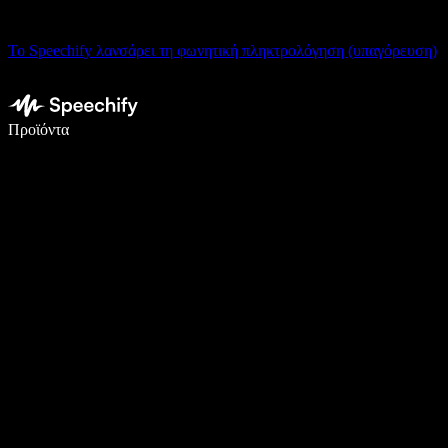
Το Speechify λανσάρει τη φωνητική πληκτρολόγηση (υπαγόρευση)
Γράψτε 5× πιο γρήγορα με φωνητική πληκτρολόγηση
Προϊόντα
Μάθετε περισσότερα