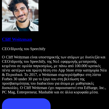
Cliff Weitzman
CEO/Ιδρυτής του Speechify
Ο Cliff Weitzman είναι υποστηρικτής των ατόμων με δυσλεξία και
CEO/ιδρυτής του Speechify, της Νο1 εφαρμογής μετατροπής
κειμένου σε ομιλία παγκοσμίως, με πάνω από 100.000 κριτικές
πέντε αστέρων και πρώτη θέση στο App Store στην κατηγορία Νέα
& Περιοδικά. Το 2017, ο Weitzman συμπεριλήφθηκε στη λίστα
Forbes 30 under 30 για το έργο του στη βελτίωση της
προσβασιμότητας του διαδικτύου για άτομα με μαθησιακές
δυσκολίες. Ο Cliff Weitzman έχει παρουσιαστεί στα EdSurge, Inc.,
PC Mag, Entrepreneur, Mashable και σε άλλα κορυφαία μέσα.