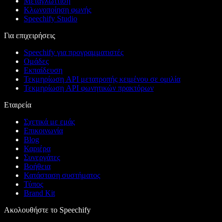
Μεταγλώττιση
Κλωνοποίηση φωνής
Speechify Studio
Για επιχειρήσεις
Speechify για προγραμματιστές
Ομάδες
Εκπαίδευση
Τεκμηρίωση API μετατροπής κειμένου σε ομιλία
Τεκμηρίωση API φωνητικών πρακτόρων
Εταιρεία
Σχετικά με εμάς
Επικοινωνία
Blog
Καριέρα
Συνεργάτες
Βοήθεια
Κατάσταση συστήματος
Τύπος
Brand Kit
Ακολουθήστε το Speechify