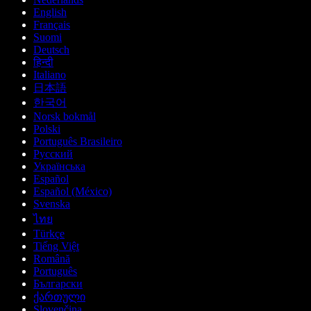
English
Français
Suomi
Deutsch
हिन्दी
Italiano
日本語
한국어
Norsk bokmål
Polski
Português Brasileiro
Русский
Українська
Español
Español (México)
Svenska
ไทย
Türkçe
Tiếng Việt
Română
Português
Български
ქართული
Slovenčina