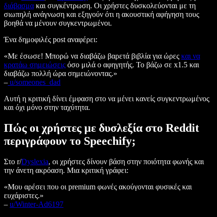
διάβασμα
και συγκέντρωση. Οι χρήστες δυσκολεύονται με τη
σιωπηλή ανάγνωση και εξηγούν ότι η ακουστική αφήγηση τους
βοηθά να μένουν συγκεντρωμένοι.
Ένα δημοφιλές post αναφέρει:
«Με έσωσε! Μπορώ να διαβάζω βαρετά βιβλία για ώρες
και να
κρατάω σημειώσεις
όσο μιλά ο αφηγητής. Το βάζω σε x1.5 και
διαβάζω πολλή ώρα σημειώνοντας.»
–
u/someones_dad
Αυτή η κριτική δίνει έμφαση στο να μένει κανείς συγκεντρωμένος
και όχι μόνο στην ταχύτητα.
Πώς οι χρήστες με δυσλεξία στο Reddit
περιγράφουν το Speechify;
Στο r/
Dyslexia
, οι χρήστες δίνουν βάση στην ποιότητα φωνής και
την άνετη ακρόαση. Μια κριτική γράφει:
«Μου αρέσει που οι premium φωνές ακούγονται φυσικές και
ευχάριστες.»
–
u/Winter-Ad6197