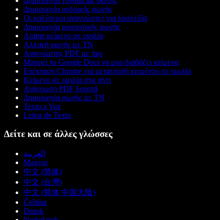
Δημιουργία γυναικείας φωνής
Δημιουργία ανδρικής φωνής
Οι καλύτεροι αναγνώστες για δυσλεξία
Δημιουργία ρομποτικής φωνής
Anime κείμενο σε ομιλία
Αλλαγή φωνής με ΤΝ
Αναγνώστης PDF με ήχο
Μπορεί το Google Docs να μου διαβάζει κείμενο;
Επέκταση Chrome για μετατροπή κειμένου σε ομιλία
Κείμενο σε ομιλία στα χίντι
Ανάγνωση PDF δυνατά
Δημιουργία φωνής με ΤΝ
Texto a Voz
Leitor de Texto
Δείτε και σε άλλες γλώσσες
العربية
Magyar
中文 (简体)
中文 (台灣)
中文 (简体 中国大陆)
Čeština
Dansk
Nederlands