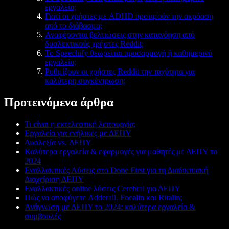
εργαλείο;
Γιατί οι χρήστες με ADHD προτιμούν την ακρόαση
από το διάβασμα;
Αναφέρονται βελτιώσεις στην κατανόηση από
δυσλεκτικούς χρήστες Reddit;
Το Speechify θεωρείται προσαρμογή ή καθημερινό
εργαλείο;
Ρυθμίζουν οι χρήστες Reddit την ταχύτητα για
καλύτερη συγκέντρωση;
Προτεινόμενα άρθρα
Τι είναι η εκτελεστική λειτουργία;
Εργαλεία για ενήλικες με ΔΕΠΥ
Δυσλεξία vs. ΔΕΠΥ
Καλύτερα εργαλεία & εφαρμογές για μαθητές με ΔΕΠΥ το
2024
Εναλλακτικές Λύσεις στο Done First για τη Διαδικτυακή
Διαχείριση ΔΕΠΥ
Εναλλακτικές online λύσεις Cerebral για ΔΕΠΥ
Πώς να αποφύγετε Adderall, Focalin και Ritalin;
Ανάγνωση με ΔΕΠΥ το 2024: καλύτερα εργαλεία &
συμβουλές