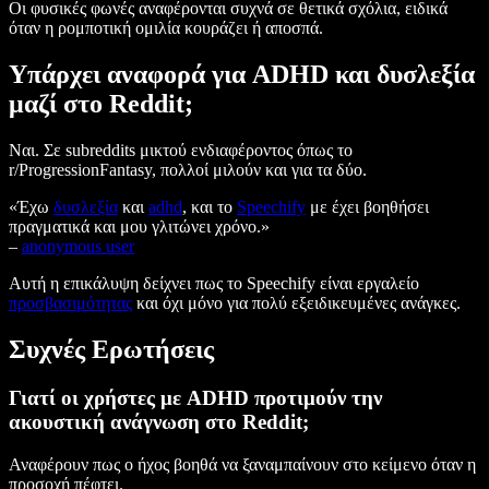
Οι φυσικές φωνές αναφέρονται συχνά σε θετικά σχόλια, ειδικά
όταν η ρομποτική ομιλία κουράζει ή αποσπά.
Υπάρχει αναφορά για ADHD και δυσλεξία
μαζί στο Reddit;
Ναι. Σε subreddits μικτού ενδιαφέροντος όπως το
r/ProgressionFantasy, πολλοί μιλούν και για τα δύο.
«Έχω
δυσλεξία
και
adhd
, και το
Speechify
με έχει βοηθήσει
πραγματικά και μου γλιτώνει χρόνο.»
–
anonymous user
Αυτή η επικάλυψη δείχνει πως το Speechify είναι εργαλείο
προσβασιμότητας
και όχι μόνο για πολύ εξειδικευμένες ανάγκες.
Συχνές Ερωτήσεις
Γιατί οι χρήστες με ADHD προτιμούν την
ακουστική ανάγνωση στο Reddit;
Αναφέρουν πως ο ήχος βοηθά να ξαναμπαίνουν στο κείμενο όταν η
προσοχή πέφτει.