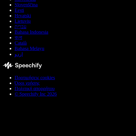
Slovenščina
Eesti
Hrvatski
Lietuvių
עברית
Bahasa Indonesia
বাংলা
Català
Bahasa Melayu
اردو
Προτιμήσεις cookies
Όροι χρήσης
Πολιτική απορρήτου
© Speechify Inc 2026