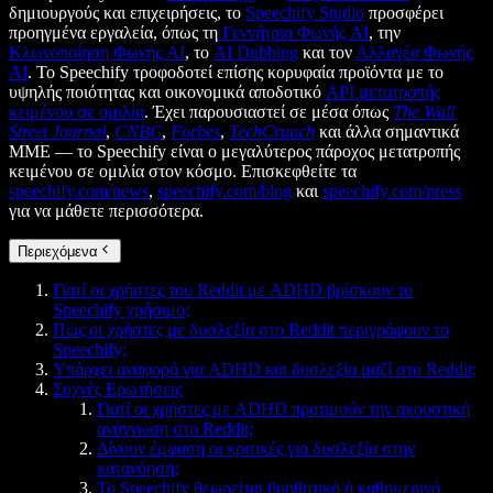
δημιουργούς και επιχειρήσεις, το
Speechify Studio
προσφέρει
προηγμένα εργαλεία, όπως τη
Γεννήτρια Φωνής AI
, την
Κλωνοποίηση Φωνής AI
, το
AI Dubbing
και τον
Αλλαγέα Φωνής
AI
. Το Speechify τροφοδοτεί επίσης κορυφαία προϊόντα με το
υψηλής ποιότητας και οικονομικά αποδοτικό
API μετατροπής
κειμένου σε ομιλία
. Έχει παρουσιαστεί σε μέσα όπως
The Wall
Street Journal
,
CNBC
,
Forbes
,
TechCrunch
και άλλα σημαντικά
ΜΜΕ — το Speechify είναι ο μεγαλύτερος πάροχος μετατροπής
κειμένου σε ομιλία στον κόσμο. Επισκεφθείτε τα
speechify.com/news
,
speechify.com/blog
και
speechify.com/press
για να μάθετε περισσότερα.
Περιεχόμενα
Γιατί οι χρήστες του Reddit με ADHD βρίσκουν το
Speechify χρήσιμο;
Πώς οι χρήστες με δυσλεξία στο Reddit περιγράφουν το
Speechify;
Υπάρχει αναφορά για ADHD και δυσλεξία μαζί στο Reddit;
Συχνές Ερωτήσεις
Γιατί οι χρήστες με ADHD προτιμούν την ακουστική
ανάγνωση στο Reddit;
Δίνουν έμφαση οι κριτικές για δυσλεξία στην
κατανόηση;
Το Speechify θεωρείται βοηθητικό ή καθημερινό