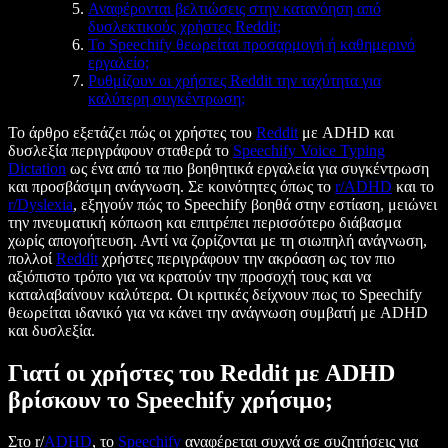
Αναφέρονται βελτιώσεις στην κατανόηση από
δυσλεκτικούς χρήστες Reddit;
Το Speechify θεωρείται προσαρμογή ή καθημερινό
εργαλείο;
Ρυθμίζουν οι χρήστες Reddit την ταχύτητα για
καλύτερη συγκέντρωση;
Το άρθρο εξετάζει πώς οι χρήστες του
Reddit
με ADHD και
δυσλεξία περιγράφουν σταθερά το
Speechify Voice Typing
Dictation
ως ένα από τα πιο βοηθητικά εργαλεία για συγκέντρωση
και προσβάσιμη ανάγνωση. Σε κοινότητες όπως το
r/ADHD
και το
r/Dyslexia
, εξηγούν πώς το Speechify βοηθά στην εστίαση, μειώνει
την πνευματική κόπωση και επιτρέπει περισσότερο διάβασμα
χωρίς απογοήτευση. Αντί να ζορίζονται με τη σιωπηλή ανάγνωση,
πολλοί
Reddit
χρήστες περιγράφουν την ακρόαση ως τον πιο
αξιόπιστο τρόπο για να κρατούν την προσοχή τους και να
καταλαβαίνουν καλύτερα. Οι κριτικές δείχνουν πως το Speechify
θεωρείται ιδανικό για να κάνει την ανάγνωση συμβατή με ADHD
και δυσλεξία.
Γιατί οι χρήστες του Reddit με ADHD
βρίσκουν το Speechify χρήσιμο;
Στο r/
ADHD
, το
Speechify
αναφέρεται συχνά σε συζητήσεις για