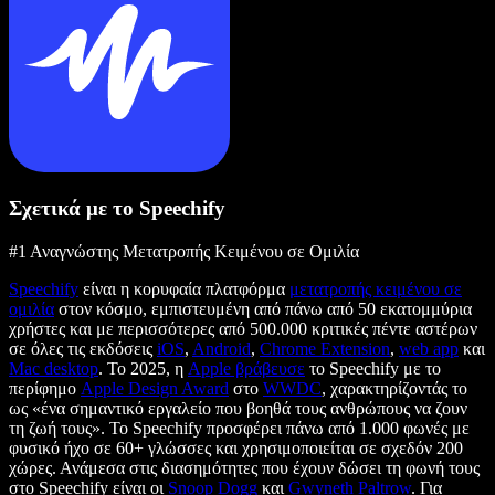
Σχετικά με το Speechify
#1 Αναγνώστης Μετατροπής Κειμένου σε Ομιλία
Speechify
είναι η κορυφαία πλατφόρμα
μετατροπής κειμένου σε
ομιλία
στον κόσμο, εμπιστευμένη από πάνω από 50 εκατομμύρια
χρήστες και με περισσότερες από 500.000 κριτικές πέντε αστέρων
σε όλες τις εκδόσεις
iOS
,
Android
,
Chrome Extension
,
web app
και
Mac desktop
. Το 2025, η
Apple βράβευσε
το Speechify με το
περίφημο
Apple Design Award
στο
WWDC
, χαρακτηρίζοντάς το
ως «ένα σημαντικό εργαλείο που βοηθά τους ανθρώπους να ζουν
τη ζωή τους». Το Speechify προσφέρει πάνω από 1.000 φωνές με
φυσικό ήχο σε 60+ γλώσσες και χρησιμοποιείται σε σχεδόν 200
χώρες. Ανάμεσα στις διασημότητες που έχουν δώσει τη φωνή τους
στο Speechify είναι οι
Snoop Dogg
και
Gwyneth Paltrow
. Για