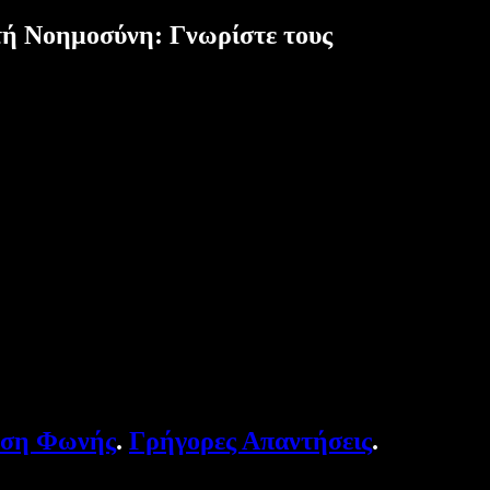
τή Νοημοσύνη: Γνωρίστε τους
υση Φωνής
.
Γρήγορες Απαντήσεις
.