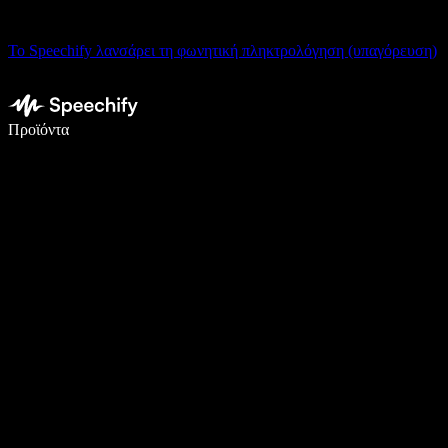
Το Speechify λανσάρει τη φωνητική πληκτρολόγηση (υπαγόρευση)
Γράψτε 5× πιο γρήγορα με φωνητική πληκτρολόγηση
Προϊόντα
Μάθετε περισσότερα