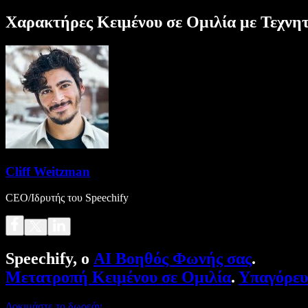
Χαρακτήρες Κειμένου σε Ομιλία με Τεχνη
Cliff Weitzman
CEO/Ιδρυτής του Speechify
Speechify, ο
AI Βοηθός Φωνής σας
.
Μετατροπή Κειμένου σε Ομιλία
.
Υπαγόρε
Δοκιμάστε το δωρεάν