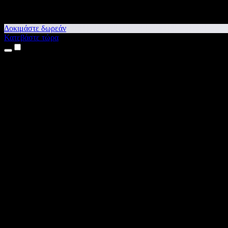
Δοκιμάστε δωρεάν
Κατεβάστε τώρα
Προϊόντα
Κείμενο σε Ομιλία
Εφαρμογές για iPhone & iPad
Εφαρμογή για Android
Επέκταση για Chrome
Επέκταση για Edge
Web εφαρμογή
Εφαρμογή για Mac
Εφαρμογή για Windows