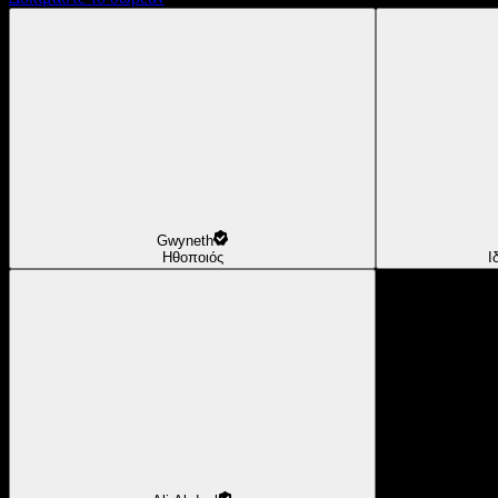
Gwyneth
Ηθοποιός
Ι