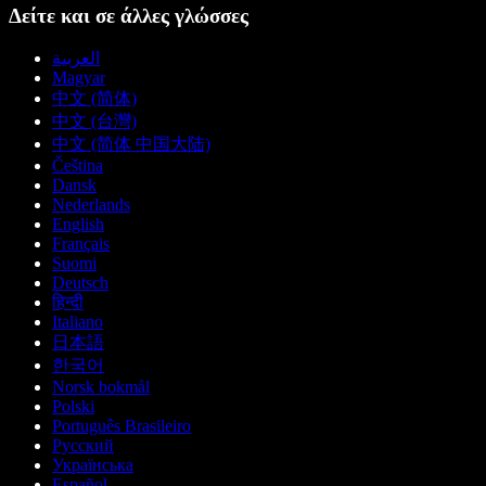
Δείτε και σε άλλες γλώσσες
العربية
Magyar
中文 (简体)
中文 (台灣)
中文 (简体 中国大陆)
Čeština
Dansk
Nederlands
English
Français
Suomi
Deutsch
हिन्दी
Italiano
日本語
한국어
Norsk bokmål
Polski
Português Brasileiro
Русский
Українська
Español