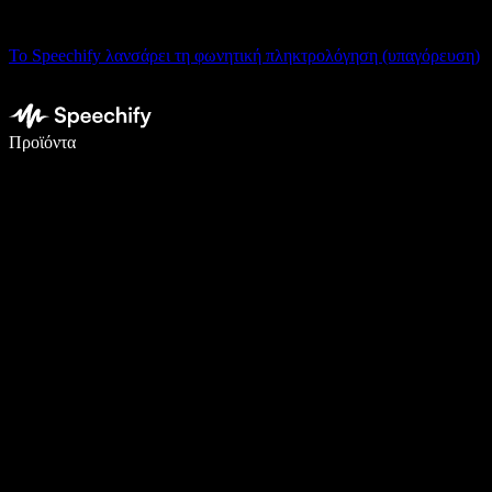
Το Speechify λανσάρει τη φωνητική πληκτρολόγηση (υπαγόρευση)
Γράψτε 5× πιο γρήγορα με φωνητική πληκτρολόγηση
Προϊόντα
Μάθετε περισσότερα