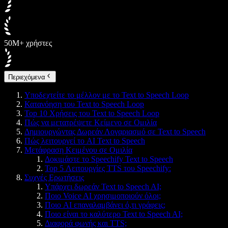
50M+ χρήστες
Περιεχόμενα
Υποδεχτείτε το μέλλον με το Text to Speech Loop
Κατανόηση του Text to Speech Loop
Top 10 Χρήσεις του Text to Speech Loop
Πώς να μετατρέψετε Κείμενο σε Ομιλία
Δημιουργώντας Δωρεάν Λογαριασμό σε Text to Speech
Πώς λειτουργεί το AI Text to Speech
Μετάφραση Κειμένου σε Ομιλία
Δοκιμάστε το Speechify Text to Speech
Top 5 Λειτουργίες TTS του Speechify:
Συχνές Ερωτήσεις
Υπάρχει δωρεάν Text to Speech AI;
Ποιο Voice AI χρησιμοποιούν όλοι;
Ποιο AI επαναλαμβάνει ό,τι γράφεις;
Ποιο είναι το καλύτερο Text to Speech AI;
Διαφορά φωνής και TTS;