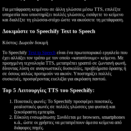
Για μετάφραση κειμένου σε άλλη γλώσσα μέσω TTS, επιλέξτε
υπηρεσία που υποστηρίζει πολλές γλώσσες, εισάγετε το κείμενο
και διαλέξτε τη γλώσσα-στόχο ώστε να ακούσετε τη μετάφραση.
Δοκιμάστε το Speechify Text to Speech
Κόστος
: Δωρεάν δοκιμή
Το Speechify
Text to Speech
είναι ένα πρωτοποριακό εργαλείο που
έχει αλλάξει τον τρόπο με τον οποίο «καταπίνουμε» κείμενο. Με
προηγμένη τεχνολογία TTS, μετατρέπει γραπτό σε ζωντανή φωνή,
δίνοντας λύση σε αναγνωστικές δυσκολίες, προβλήματα όρασης ή
σε όσους απλώς προτιμούν να ακούν. Υποστηρίζει πολλές
συσκευές, προσφέροντας ευελιξία για ακρόαση παντού.
Top 5 Λειτουργίες TTS του Speechify:
Ποιοτικές φωνές
: Το Speechify προσφέρει ποιοτικές,
ρεαλιστικές φωνές σε πολλές γλώσσες για φυσική και
ξεκούραστη εμπειρία.
Εύκολη ενσωμάτωση
: Συνδέεται με browsers, smartphones
κ.ά., ώστε οι χρήστες να μετατρέπουν άμεσα κείμενα από
διάφορες πηγές.