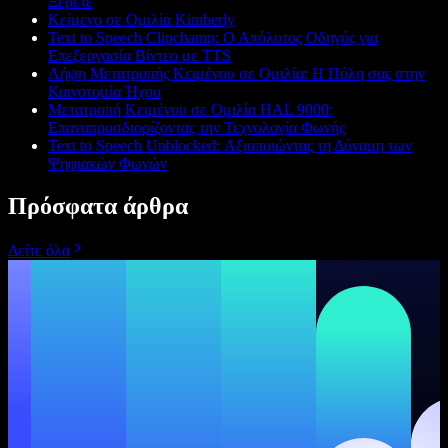
Ξέρετε
Κείμενο σε Ομιλία Kimberly
Text to Speech Clipchamp: Ο Απόλυτος Οδηγός για
Επεξεργασία Βίντεο με TTS
Λήψη Μετατροπής Κειμένου σε Ομιλία: Η Πύλη σας στην
Καινοτομία Ήχου
Μετατροπή Κειμένου σε Ομιλία HAL 9000:
Επαναπροσδιορίζοντας την Τεχνολογία Φωνής
Text to Speech Unblocked: Αξιοποιώντας τη Δύναμη των
Ψηφιακών Φωνών
Πρόσφατα άρθρα
Δείτε όλα