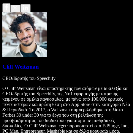
Cliff Weitzman
CEO/Ιδρυτής του Speechify
Ο Cliff Weitzman είναι υποστηρικτής των ατόμων με δυσλεξία και
CEO/ιδρυτής του Speechify, της Νο1 εφαρμογής μετατροπής
κειμένου σε ομιλία παγκοσμίως, με πάνω από 100.000 κριτικές
πέντε αστέρων και πρώτη θέση στο App Store στην κατηγορία Νέα
& Περιοδικά. Το 2017, ο Weitzman συμπεριλήφθηκε στη λίστα
Forbes 30 under 30 για το έργο του στη βελτίωση της
προσβασιμότητας του διαδικτύου για άτομα με μαθησιακές
δυσκολίες. Ο Cliff Weitzman έχει παρουσιαστεί στα EdSurge, Inc.,
PC Mag, Entrepreneur, Mashable και σε άλλα κορυφαία μέσα.