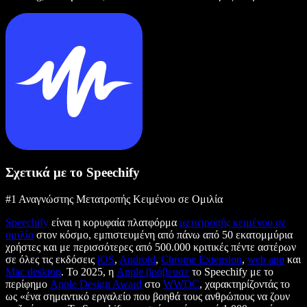
Σχετικά με το Speechify
#1 Αναγνώστης Μετατροπής Κειμένου σε Ομιλία
Speechify
είναι η κορυφαία πλατφόρμα
μετατροπής κειμένου σε
ομιλία
στον κόσμο, εμπιστευμένη από πάνω από 50 εκατομμύρια
χρήστες και με περισσότερες από 500.000 κριτικές πέντε αστέρων
σε όλες τις εκδόσεις
iOS
,
Android
,
Chrome Extension
,
web app
και
Mac desktop
. Το 2025, η
Apple βράβευσε
το Speechify με το
περίφημο
Apple Design Award
στο
WWDC
, χαρακτηρίζοντάς το
ως «ένα σημαντικό εργαλείο που βοηθά τους ανθρώπους να ζουν