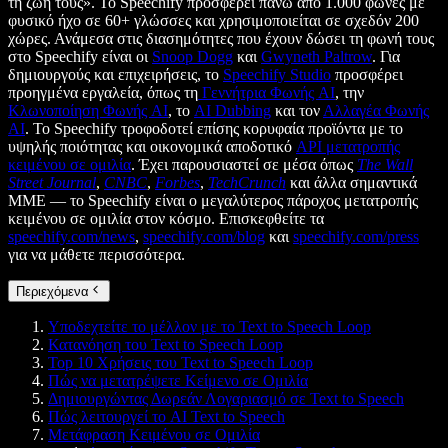
τη ζωή τους». Το Speechify προσφέρει πάνω από 1.000 φωνές με
φυσικό ήχο σε 60+ γλώσσες και χρησιμοποιείται σε σχεδόν 200
χώρες. Ανάμεσα στις διασημότητες που έχουν δώσει τη φωνή τους
στο Speechify είναι οι
Snoop Dogg
και
Gwyneth Paltrow
. Για
δημιουργούς και επιχειρήσεις, το
Speechify Studio
προσφέρει
προηγμένα εργαλεία, όπως τη
Γεννήτρια Φωνής AI
, την
Κλωνοποίηση Φωνής AI
, το
AI Dubbing
και τον
Αλλαγέα Φωνής
AI
. Το Speechify τροφοδοτεί επίσης κορυφαία προϊόντα με το
υψηλής ποιότητας και οικονομικά αποδοτικό
API μετατροπής
κειμένου σε ομιλία
. Έχει παρουσιαστεί σε μέσα όπως
The Wall
Street Journal
,
CNBC
,
Forbes
,
TechCrunch
και άλλα σημαντικά
ΜΜΕ — το Speechify είναι ο μεγαλύτερος πάροχος μετατροπής
κειμένου σε ομιλία στον κόσμο. Επισκεφθείτε τα
speechify.com/news
,
speechify.com/blog
και
speechify.com/press
για να μάθετε περισσότερα.
Περιεχόμενα
Υποδεχτείτε το μέλλον με το Text to Speech Loop
Κατανόηση του Text to Speech Loop
Top 10 Χρήσεις του Text to Speech Loop
Πώς να μετατρέψετε Κείμενο σε Ομιλία
Δημιουργώντας Δωρεάν Λογαριασμό σε Text to Speech
Πώς λειτουργεί το AI Text to Speech
Μετάφραση Κειμένου σε Ομιλία