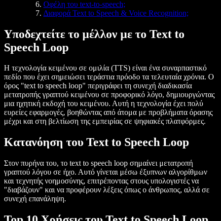
Οφέλη του text-to-speech;
Διαφορά Text to Speech & Voice Recognition;
Υποδεχτείτε το μέλλον με το Text to
Speech Loop
Η τεχνολογία κειμένου σε ομιλία (TTS) είναι ένα συναρπαστικό
πεδίο που έχει σημειώσει τεράστια πρόοδο τα τελευταία χρόνια. Ο
όρος "text to speech loop" περιγράφει τη συνεχή διαδικασία
μετατροπής γραπτού κειμένου σε προφορικό λόγο, δημιουργώντας
μια ηχητική εκδοχή του κειμένου. Αυτή η τεχνολογία έχει πολύ
ευρείες εφαρμογές, βοηθώντας από άτομα με προβλήματα όρασης
μέχρι και στη βελτίωση της εμπειρίας σε ψηφιακές πλατφόρμες.
Κατανόηση του Text to Speech Loop
Στον πυρήνα του, το text to speech loop σημαίνει μετατροπή
γραπτού λόγου σε ήχο. Αυτό γίνεται μέσω έξυπνων αλγορίθμων
και τεχνητής νοημοσύνης, επιτρέποντας στους υπολογιστές να
"διαβάζουν" και να προφέρουν λέξεις όπως ο άνθρωπος, αλλά σε
συνεχή επανάληψη.
Top 10 Χρήσεις του Text to Speech Loop