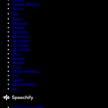
Español (México)
Svenska
ไทย
Türkçe
Tiếng Việt
Română
Português
Български
ქართული
Slovenčina
Slovenščina
Eesti
Hrvatski
Lietuvių
עברית
Bahasa Indonesia
বাংলা
Català
Bahasa Melayu
اردو
Προτιμήσεις cookies