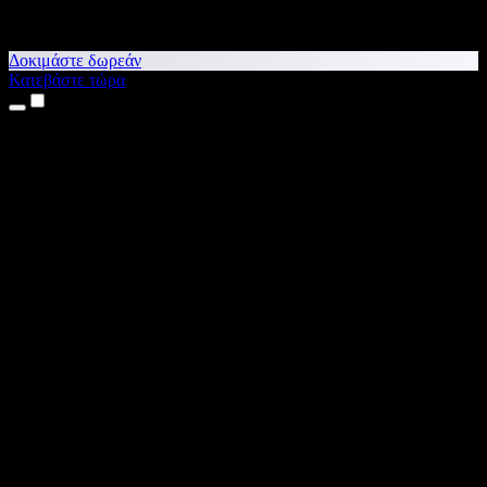
Δοκιμάστε δωρεάν
Κατεβάστε τώρα
Προϊόντα
Κείμενο σε Ομιλία
Εφαρμογές για iPhone & iPad
Εφαρμογή για Android
Επέκταση για Chrome
Επέκταση για Edge
Web εφαρμογή
Εφαρμογή για Mac
Εφαρμογή για Windows