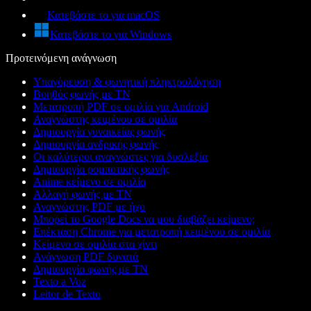
Κατεβάστε το για macOS
Κατεβάστε το για Windows
Προτεινόμενη ανάγνωση
Υπαγόρευση & φωνητική πληκτρολόγηση
Βοηθός φωνής με ΤΝ
Μετατροπή PDF σε ομιλία για Android
Αναγνώστης κειμένου σε ομιλία
Δημιουργία γυναικείας φωνής
Δημιουργία ανδρικής φωνής
Οι καλύτεροι αναγνώστες για δυσλεξία
Δημιουργία ρομποτικής φωνής
Anime κείμενο σε ομιλία
Αλλαγή φωνής με ΤΝ
Αναγνώστης PDF με ήχο
Μπορεί το Google Docs να μου διαβάζει κείμενο;
Επέκταση Chrome για μετατροπή κειμένου σε ομιλία
Κείμενο σε ομιλία στα χίντι
Ανάγνωση PDF δυνατά
Δημιουργία φωνής με ΤΝ
Texto a Voz
Leitor de Texto