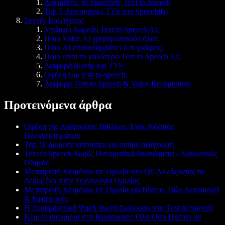
Δοκιμάστε το Speechify Text to Speech
Top 5 Λειτουργίες TTS του Speechify:
Συχνές Ερωτήσεις
Υπάρχει δωρεάν Text to Speech AI;
Ποιο Voice AI χρησιμοποιούν όλοι;
Ποιο AI επαναλαμβάνει ό,τι γράφεις;
Ποιο είναι το καλύτερο Text to Speech AI;
Διαφορά φωνής και TTS;
Οφέλη του text-to-speech;
Διαφορά Text to Speech & Voice Recognition;
Προτεινόμενα άρθρα
Οφέλη της Ανάγνωσης Βιβλίων: Ένας Κόσμος
Πλεονεκτημάτων
Top 10 δωρεάν ιστότοποι για online ανάγνωση
Text to Speech Χωρίς Πνευματικά Δικαιώματα - Αναλυτικός
Οδηγός
Μετατροπή Κειμένου σε Ομιλία στο Qt: Αλλάζοντας τα
Δεδομένα στην Τεχνολογία Ομιλίας
Μετατροπή Κειμένου σε Ομιλία για Βίντεο: Πώς Λειτουργεί
& Εφαρμογές
Η Ξεκαρδιστική Ψηλή Φωνή Σκίουρου στο Text to Speech
Κειμενοσεομιλία στο Kinemaster: Όλα Όσα Πρέπει να