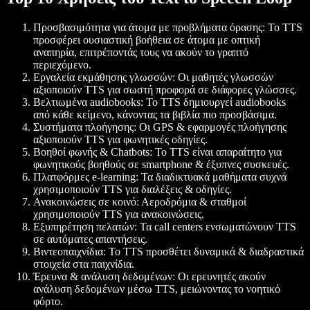
Προσβασιμότητα για άτομα με προβλήματα όρασης
: Το TTS
προσφέρει ουσιαστική βοήθεια σε άτομα με οπτική
αναπηρία, επιτρέποντάς τους να ακούν το γραπτό
περιεχόμενο.
Εργαλεία εκμάθησης γλωσσών
: Οι μαθητές γλωσσών
αξιοποιούν TTS για σωστή προφορά σε διάφορες γλώσσες.
Βελτιωμένα audiobooks
: Το TTS δημιουργεί audiobooks
από κάθε κείμενο, κάνοντας τα βιβλία πιο προσβάσιμα.
Συστήματα πλοήγησης
: Οι GPS & εφαρμογές πλοήγησης
αξιοποιούν TTS για φωνητικές οδηγίες.
Βοηθοί φωνής & Chatbots
: Το TTS είναι απαραίτητο για
φωνητικούς βοηθούς σε smartphone & έξυπνες συσκευές.
Πλατφόρμες e-learning
: Τα διαδικτυακά μαθήματα συχνά
χρησιμοποιούν TTS για διαλέξεις & οδηγίες.
Ανακοινώσεις σε κοινό
: Αεροδρόμια & σταθμοί
χρησιμοποιούν TTS για ανακοινώσεις.
Εξυπηρέτηση πελατών
: Τα call centers ενσωματώνουν TTS
σε αυτόματες απαντήσεις.
Βιντεοπαιχνίδια
: Το TTS προσθέτει δυναμικά & διαδραστικά
στοιχεία στα παιχνίδια.
Έρευνα & ανάλυση δεδομένων
: Οι ερευνητές ακούν
ανάλυση δεδομένων μέσω TTS, μειώνοντας το νοητικό
φόρτο.