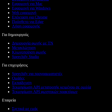
Εφαρμογή για Mac
Εφαρμογή για Windows
Web εφαρμογή
Επέκταση για Chrome
Πρόσθετο για Edge
Λήψη εφαρμογής
Για δημιουργούς
Δημιουργία φωνής με ΤΝ
Μεταγλώττιση
Κλωνοποίηση φωνής
Speechify Studio
Για επιχειρήσεις
Speechify για προγραμματιστές
Ομάδες
Εκπαίδευση
Τεκμηρίωση API μετατροπής κειμένου σε ομιλία
Τεκμηρίωση API φωνητικών πρακτόρων
Εταιρεία
Σχετικά με εμάς