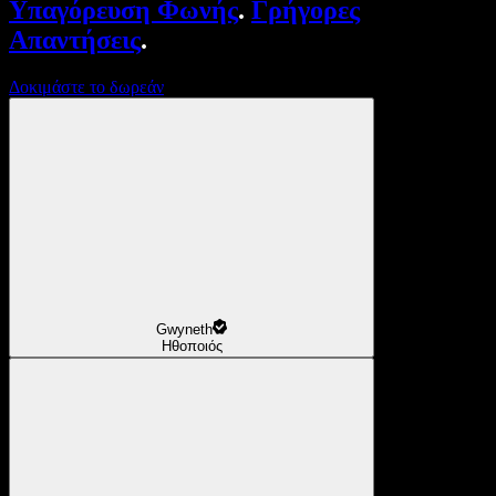
Υπαγόρευση Φωνής
.
Γρήγορες
Απαντήσεις
.
Δοκιμάστε το δωρεάν
Gwyneth
Ηθοποιός