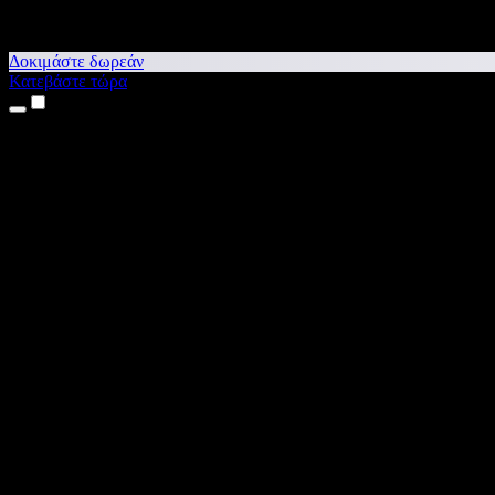
Δοκιμάστε δωρεάν
Κατεβάστε τώρα
Προϊόντα
Κείμενο σε Ομιλία
Εφαρμογές για iPhone & iPad
Εφαρμογή για Android
Επέκταση για Chrome
Επέκταση για Edge
Web εφαρμογή
Εφαρμογή για Mac
Εφαρμογή για Windows