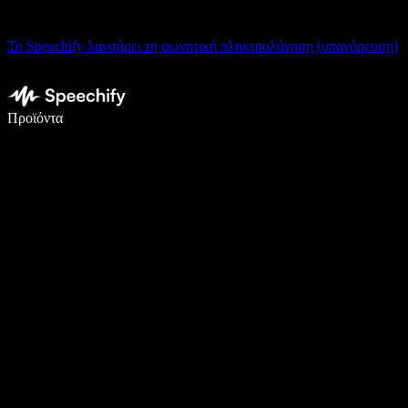
Το Speechify λανσάρει τη φωνητική πληκτρολόγηση (υπαγόρευση)
Γράψτε 5× πιο γρήγορα με φωνητική πληκτρολόγηση
Προϊόντα
Μάθετε περισσότερα