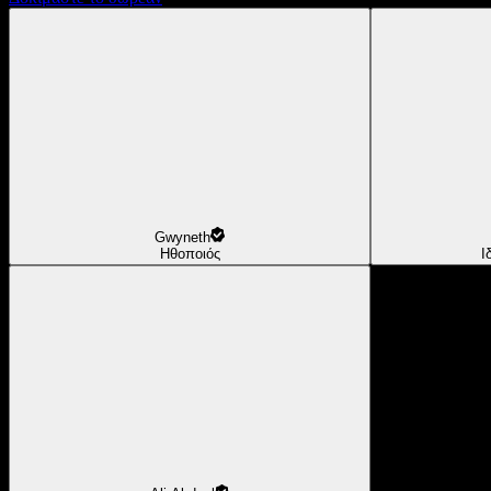
Gwyneth
Ηθοποιός
Ι