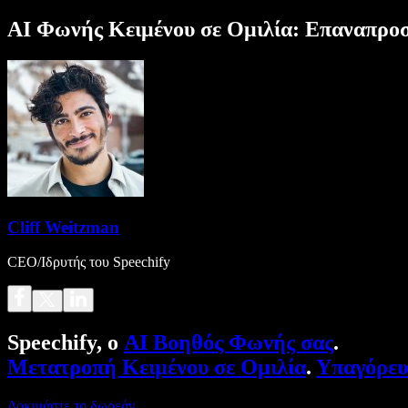
AI Φωνής Κειμένου σε Ομιλία: Επαναπροσ
Cliff Weitzman
CEO/Ιδρυτής του Speechify
Speechify, ο
AI Βοηθός Φωνής σας
.
Μετατροπή Κειμένου σε Ομιλία
.
Υπαγόρε
Δοκιμάστε το δωρεάν