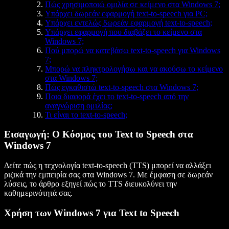
Πώς χρησιμοποιώ ομιλία σε κείμενο στα Windows 7;
Υπάρχει δωρεάν εφαρμογή text-to-speech για PC;
Υπάρχει εντελώς δωρεάν εφαρμογή text-to-speech;
Υπάρχει εφαρμογή που διαβάζει το κείμενο στα
Windows 7;
Πού μπορώ να κατεβάσω text-to-speech για Windows
7;
Μπορώ να πληκτρολογήσω και να ακούσω το κείμενο
στα Windows 7;
Πώς εγκαθιστώ text-to-speech στα Windows 7;
Ποια διαφορά έχει το text-to-speech από την
αναγνώριση ομιλίας;
Τι είναι το text-to-speech;
Εισαγωγή: Ο Κόσμος του Text to Speech στα
Windows 7
Δείτε πώς η τεχνολογία text-to-speech (TTS) μπορεί να αλλάξει
ριζικά την εμπειρία σας στα Windows 7. Με έμφαση σε δωρεάν
λύσεις, το άρθρο εξηγεί πώς το TTS διευκολύνει την
καθημερινότητά σας.
Χρήση των Windows 7 για Text to Speech