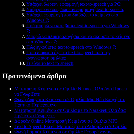
Υπάρχει δωρεάν εφαρμογή text-to-speech για PC;
Υπάρχει εντελώς δωρεάν εφαρμογή text-to-speech;
Υπάρχει εφαρμογή που διαβάζει το κείμενο στα
Windows 7;
Πού μπορώ να κατεβάσω text-to-speech για Windows
7;
Μπορώ να πληκτρολογήσω και να ακούσω το κείμενο
στα Windows 7;
Πώς εγκαθιστώ text-to-speech στα Windows 7;
Ποια διαφορά έχει το text-to-speech από την
αναγνώριση ομιλίας;
Τι είναι το text-to-speech;
Προτεινόμενα άρθρα
Μετατροπή Κειμένου σε Ομιλία Nuance: Όλα όσα Πρέπει
να Γνωρίζετε
Φωνή Αφηγητή Κειμένου σε Ομιλία: Μια Νέα Εποχή στο
Ηχητικό Περιεχόμενο
Μετατροπή Κειμένου σε Ομιλία με το Narakeet: Όλα όσα
Πρέπει να Γνωρίζετε
Δωρεάν Online Μετατροπή Κειμένου σε Ομιλία MP3
Text to Speech Excel: Μετατρέψτε τα Δεδομένα σε Ομιλία
Φωνή Ρομπότ Κειμένου σε Ομιλία: Γεφυρώνοντας