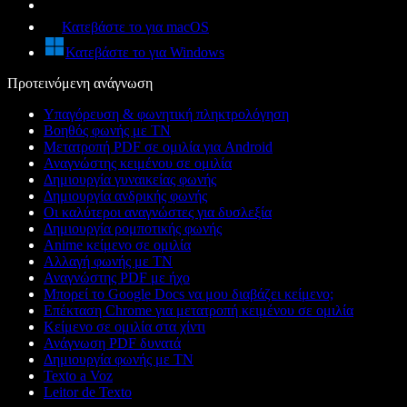
Κατεβάστε το για macOS
Κατεβάστε το για Windows
Προτεινόμενη ανάγνωση
Υπαγόρευση & φωνητική πληκτρολόγηση
Βοηθός φωνής με ΤΝ
Μετατροπή PDF σε ομιλία για Android
Αναγνώστης κειμένου σε ομιλία
Δημιουργία γυναικείας φωνής
Δημιουργία ανδρικής φωνής
Οι καλύτεροι αναγνώστες για δυσλεξία
Δημιουργία ρομποτικής φωνής
Anime κείμενο σε ομιλία
Αλλαγή φωνής με ΤΝ
Αναγνώστης PDF με ήχο
Μπορεί το Google Docs να μου διαβάζει κείμενο;
Επέκταση Chrome για μετατροπή κειμένου σε ομιλία
Κείμενο σε ομιλία στα χίντι
Ανάγνωση PDF δυνατά
Δημιουργία φωνής με ΤΝ
Texto a Voz
Leitor de Texto