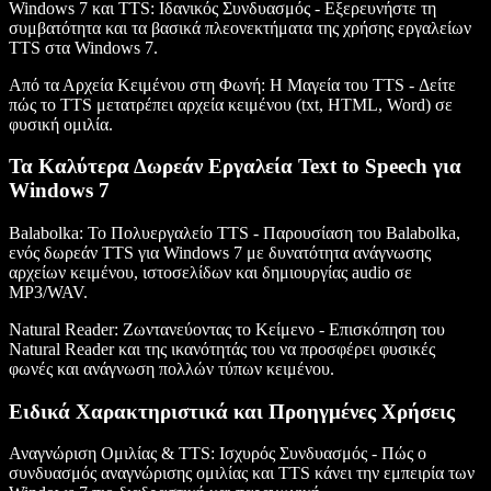
Windows 7 και TTS: Ιδανικός Συνδυασμός
- Εξερευνήστε τη
συμβατότητα και τα βασικά πλεονεκτήματα της χρήσης εργαλείων
TTS στα Windows 7.
Από τα Αρχεία Κειμένου στη Φωνή: Η Μαγεία του TTS
- Δείτε
πώς το TTS μετατρέπει αρχεία κειμένου (txt, HTML, Word) σε
φυσική ομιλία.
Τα Καλύτερα Δωρεάν Εργαλεία Text to Speech για
Windows 7
Balabolka: Το Πολυεργαλείο TTS
- Παρουσίαση του Balabolka,
ενός δωρεάν TTS για Windows 7 με δυνατότητα ανάγνωσης
αρχείων κειμένου, ιστοσελίδων και δημιουργίας audio σε
MP3/WAV.
Natural Reader: Ζωντανεύοντας το Κείμενο
- Επισκόπηση του
Natural Reader και της ικανότητάς του να προσφέρει φυσικές
φωνές και ανάγνωση πολλών τύπων κειμένου.
Ειδικά Χαρακτηριστικά και Προηγμένες Χρήσεις
Αναγνώριση Ομιλίας & TTS: Ισχυρός Συνδυασμός
- Πώς ο
συνδυασμός αναγνώρισης ομιλίας και TTS κάνει την εμπειρία των