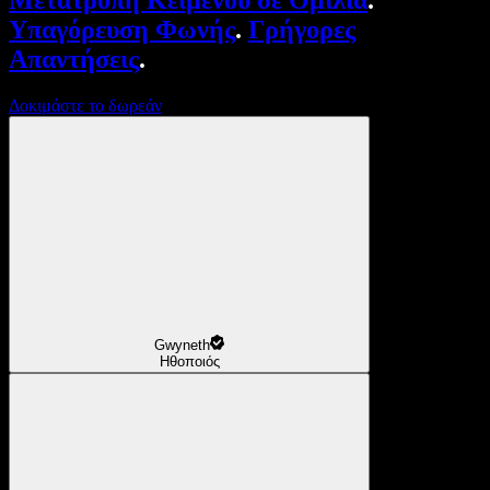
Μετατροπή Κειμένου σε Ομιλία
.
Υπαγόρευση Φωνής
.
Γρήγορες
Απαντήσεις
.
Δοκιμάστε το δωρεάν
Gwyneth
Ηθοποιός