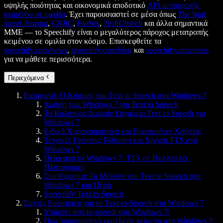
υψηλής ποιότητας και οικονομικά αποδοτικό
API μετατροπής
κειμένου σε ομιλία
. Έχει παρουσιαστεί σε μέσα όπως
The Wall
Street Journal
,
CNBC
,
Forbes
,
TechCrunch
και άλλα σημαντικά
ΜΜΕ — το Speechify είναι ο μεγαλύτερος πάροχος μετατροπής
κειμένου σε ομιλία στον κόσμο. Επισκεφθείτε τα
speechify.com/news
,
speechify.com/blog
και
speechify.com/press
για να μάθετε περισσότερα.
Περιεχόμενα
Εισαγωγή: Ο Κόσμος του Text to Speech στα Windows 7
Χρήση των Windows 7 για Text to Speech
Τα Καλύτερα Δωρεάν Εργαλεία Text to Speech για
Windows 7
Ειδικά Χαρακτηριστικά και Προηγμένες Χρήσεις
Τεχνικές Γνώσεις: Ρύθμιση και Χρήση TTS στα
Windows 7
Πέρα από τα Windows 7: TTS σε Πολλαπλές
Πλατφόρμες
Συμπέρασμα: Το Μέλλον του Text to Speech στα
Windows 7 και Πέρα
Speechify Text to Speech
Συχνές Ερωτήσεις για το Text-to-Speech στα Windows 7
Υπάρχει text-to-speech στα Windows 7;
Πώς χρησιμοποιώ ομιλία σε κείμενο στα Windows 7;