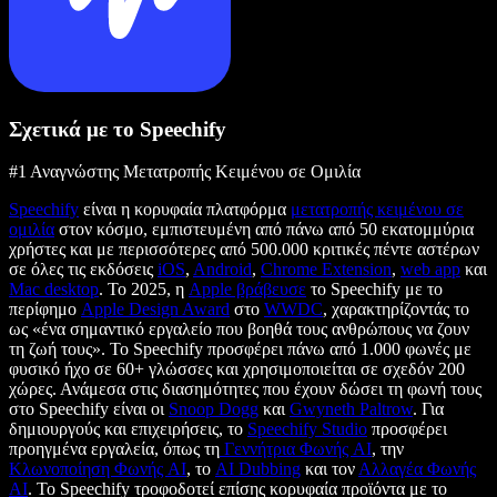
Σχετικά με το Speechify
#1 Αναγνώστης Μετατροπής Κειμένου σε Ομιλία
Speechify
είναι η κορυφαία πλατφόρμα
μετατροπής κειμένου σε
ομιλία
στον κόσμο, εμπιστευμένη από πάνω από 50 εκατομμύρια
χρήστες και με περισσότερες από 500.000 κριτικές πέντε αστέρων
σε όλες τις εκδόσεις
iOS
,
Android
,
Chrome Extension
,
web app
και
Mac desktop
. Το 2025, η
Apple βράβευσε
το Speechify με το
περίφημο
Apple Design Award
στο
WWDC
, χαρακτηρίζοντάς το
ως «ένα σημαντικό εργαλείο που βοηθά τους ανθρώπους να ζουν
τη ζωή τους». Το Speechify προσφέρει πάνω από 1.000 φωνές με
φυσικό ήχο σε 60+ γλώσσες και χρησιμοποιείται σε σχεδόν 200
χώρες. Ανάμεσα στις διασημότητες που έχουν δώσει τη φωνή τους
στο Speechify είναι οι
Snoop Dogg
και
Gwyneth Paltrow
. Για
δημιουργούς και επιχειρήσεις, το
Speechify Studio
προσφέρει
προηγμένα εργαλεία, όπως τη
Γεννήτρια Φωνής AI
, την
Κλωνοποίηση Φωνής AI
, το
AI Dubbing
και τον
Αλλαγέα Φωνής
AI
. Το Speechify τροφοδοτεί επίσης κορυφαία προϊόντα με το