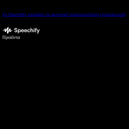
Το Speechify λανσάρει τη φωνητική πληκτρολόγηση (υπαγόρευση)
Γράψτε 5× πιο γρήγορα με φωνητική πληκτρολόγηση
Προϊόντα
Μάθετε περισσότερα