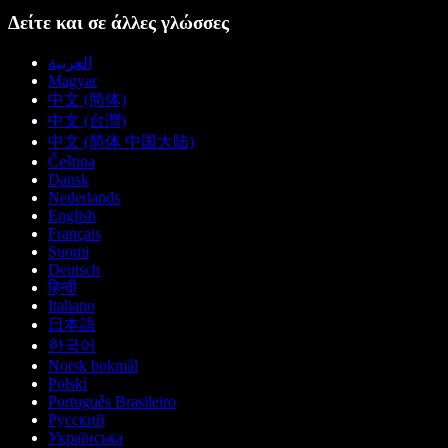
Δείτε και σε άλλες γλώσσες
العربية
Magyar
中文 (简体)
中文 (台灣)
中文 (简体 中国大陆)
Čeština
Dansk
Nederlands
English
Français
Suomi
Deutsch
हिन्दी
Italiano
日本語
한국어
Norsk bokmål
Polski
Português Brasileiro
Русский
Українська