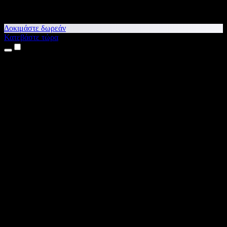
Δοκιμάστε δωρεάν
Κατεβάστε τώρα
Προϊόντα
Κείμενο σε Ομιλία
Εφαρμογές για iPhone & iPad
Εφαρμογή για Android
Επέκταση για Chrome
Επέκταση για Edge
Web εφαρμογή
Εφαρμογή για Mac
Εφαρμογή για Windows