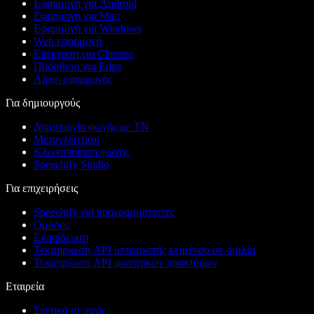
Εφαρμογή για Android
Εφαρμογή για Mac
Εφαρμογή για Windows
Web εφαρμογή
Επέκταση για Chrome
Πρόσθετο για Edge
Λήψη εφαρμογής
Για δημιουργούς
Δημιουργία φωνής με ΤΝ
Μεταγλώττιση
Κλωνοποίηση φωνής
Speechify Studio
Για επιχειρήσεις
Speechify για προγραμματιστές
Ομάδες
Εκπαίδευση
Τεκμηρίωση API μετατροπής κειμένου σε ομιλία
Τεκμηρίωση API φωνητικών πρακτόρων
Εταιρεία
Σχετικά με εμάς