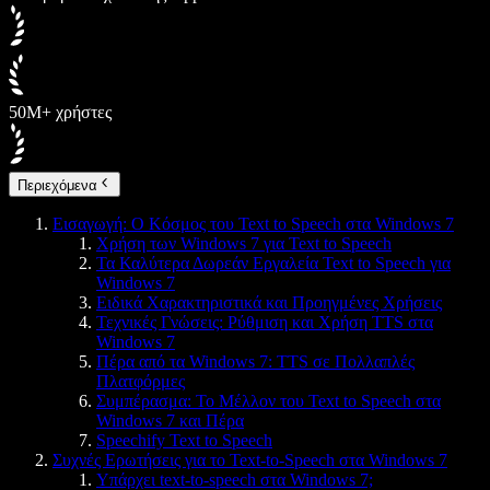
50M+ χρήστες
Περιεχόμενα
Εισαγωγή: Ο Κόσμος του Text to Speech στα Windows 7
Χρήση των Windows 7 για Text to Speech
Τα Καλύτερα Δωρεάν Εργαλεία Text to Speech για
Windows 7
Ειδικά Χαρακτηριστικά και Προηγμένες Χρήσεις
Τεχνικές Γνώσεις: Ρύθμιση και Χρήση TTS στα
Windows 7
Πέρα από τα Windows 7: TTS σε Πολλαπλές
Πλατφόρμες
Συμπέρασμα: Το Μέλλον του Text to Speech στα
Windows 7 και Πέρα
Speechify Text to Speech
Συχνές Ερωτήσεις για το Text-to-Speech στα Windows 7
Υπάρχει text-to-speech στα Windows 7;