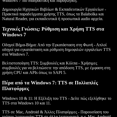
Windows 7 πιο διαδραστική και παραγωγική.
Δημιουργία Ηχητικών Βιβλίων & Εκπαιδευτικών Εργαλείων
-
Πρακτικά παραδείγματα χρήσης TTS, όπως τα Balabolka και
Natural Reader, για εκπαιδευτικά ή προσωπικά audio αρχεία.
Τεχνικές Γνώσεις: Ρύθμιση και Χρήση TTS στα
Windows 7
Οδηγοί Βήμα-Βήμα: Από την Εγκατάσταση στη Φωνή
- Απλοί
οδηγοί για εγκατάσταση και ρύθμιση δημοφιλών εργαλείων TTS
στα Windows 7.
Βελτιστοποίηση TTS: Συμβουλές και Κόλπα
- Χρήσιμες
συμβουλές για να βελτιώσετε την απόδοση TTS, με έμφαση στη
χρήση CPU και APIs όπως το SAPI 5.
Πέρα από τα Windows 7: TTS σε Πολλαπλές
Πλατφόρμες
Windows 10 & 11: Η Εξέλιξη του TTS
- Δείτε πώς εξελίχθηκε το
TTS στα Windows 10 και 11.
TTS σε Mac, Android & Άλλες Πλατφόρμες
- Παρουσίαση του
τρόπου λειτουργίας TTS σε άλλα λειτουργικά, π.χ. Mac, Android.