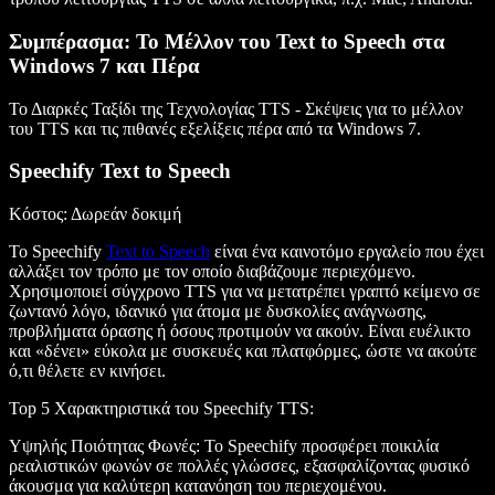
Συμπέρασμα: Το Μέλλον του Text to Speech στα
Windows 7 και Πέρα
Το Διαρκές Ταξίδι της Τεχνολογίας TTS
- Σκέψεις για το μέλλον
του TTS και τις πιθανές εξελίξεις πέρα από τα Windows 7.
Speechify Text to Speech
Κόστος
: Δωρεάν δοκιμή
Το Speechify
Text to Speech
είναι ένα καινοτόμο εργαλείο που έχει
αλλάξει τον τρόπο με τον οποίο διαβάζουμε περιεχόμενο.
Χρησιμοποιεί σύγχρονο TTS για να μετατρέπει γραπτό κείμενο σε
ζωντανό λόγο, ιδανικό για άτομα με δυσκολίες ανάγνωσης,
προβλήματα όρασης ή όσους προτιμούν να ακούν. Είναι ευέλικτο
και «δένει» εύκολα με συσκευές και πλατφόρμες, ώστε να ακούτε
ό,τι θέλετε εν κινήσει.
Top 5 Χαρακτηριστικά του Speechify TTS
:
Υψηλής Ποιότητας Φωνές
: Το Speechify προσφέρει ποικιλία
ρεαλιστικών φωνών σε πολλές γλώσσες, εξασφαλίζοντας φυσικό
άκουσμα για καλύτερη κατανόηση του περιεχομένου.