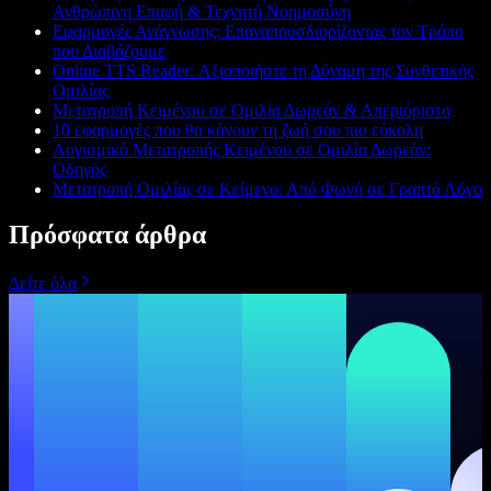
Ανθρώπινη Επαφή & Τεχνητή Νοημοσύνη
Εφαρμογές Ανάγνωσης: Επαναπροσδιορίζοντας τον Τρόπο
που Διαβάζουμε
Online TTS Reader: Αξιοποιήστε τη Δύναμη της Συνθετικής
Ομιλίας
Μετατροπή Κειμένου σε Ομιλία Δωρεάν & Απεριόριστα
10 εφαρμογές που θα κάνουν τη ζωή σου πιο εύκολη
Λογισμικό Μετατροπής Κειμένου σε Ομιλία Δωρεάν:
Οδηγός
Μετατροπή Ομιλίας σε Κείμενο: Από Φωνή σε Γραπτό Λόγο
Πρόσφατα άρθρα
Δείτε όλα