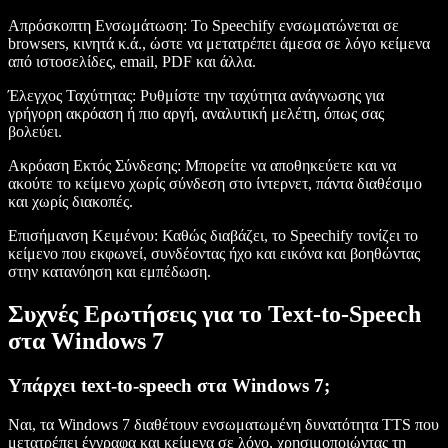
Απρόσκοπτη Ενσωμάτωση
: Το Speechify ενσωματώνεται σε
browsers, κινητά κ.ά., ώστε να μετατρέπει άμεσα σε λόγο κείμενα
από ιστοσελίδες, email, PDF και άλλα.
Έλεγχος Ταχύτητας
: Ρυθμίστε την ταχύτητα ανάγνωσης για
γρήγορη ακρόαση ή πιο αργή, αναλυτική μελέτη, όπως σας
βολεύει.
Ακρόαση Εκτός Σύνδεσης
: Μπορείτε να αποθηκεύετε και να
ακούτε το κείμενο χωρίς σύνδεση στο ίντερνετ, πάντα διαθέσιμο
και χωρίς διακοπές.
Επισήμανση Κειμένου
: Καθώς διαβάζει, το Speechify τονίζει το
κείμενο που εκφωνεί, συνδέοντας ήχο και εικόνα και βοηθώντας
στην κατανόηση και εμπέδωση.
Συχνές Ερωτήσεις για το Text-to-Speech
στα Windows 7
Υπάρχει text-to-speech στα Windows 7;
Ναι, τα Windows 7 διαθέτουν ενσωματωμένη δυνατότητα TTS που
μετατρέπει έγγραφα και κείμενα σε λόγο, χρησιμοποιώντας τη