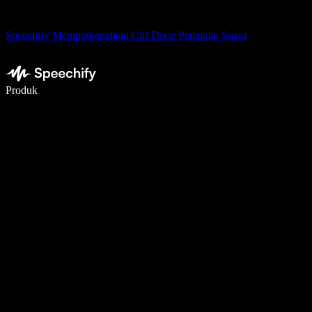
Speechify Memperkenalkan Ciri Dikte Penaipan Suara
Tulis 5× lebih pantas dengan menaip menggunakan suara
Produk
Ketahui Lebih Lanjut