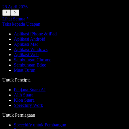
28 April 2026
1
Lihat Semua
Teks kepada Ucapan
Aplikasi iPhone & iPad
Aplikasi Android
Aplikasi Mac
Aplikasi Windows
Aplikasi Web
Sambungan Chrome
Sambungan Edge
Muat Turun
Untuk Pencipta
Penjana Suara AI
Alih Suara
Klon Suara
Speechify Work
Untuk Perniagaan
Speechify untuk Pembangun