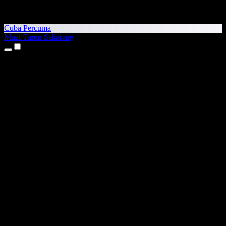
Cuba Percuma
Muat Turun Sekarang
Produk
Teks kepada Pertuturan
Aplikasi iPhone & iPad
Aplikasi Android
Sambungan Chrome
Sambungan Edge
Aplikasi Web
Aplikasi Mac
Aplikasi Windows