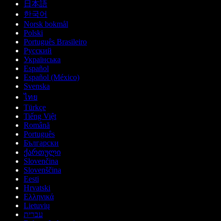
日本語
한국어
Norsk bokmål
Polski
Português Brasileiro
Русский
Українська
Español
Español (México)
Svenska
ไทย
Türkçe
Tiếng Việt
Română
Português
Български
ქართული
Slovenčina
Slovenščina
Eesti
Hrvatski
Ελληνικά
Lietuvių
עברית