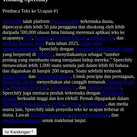
Pembaca Teks ke Ucapan #1
Speechify
ialah platform
teks ke ucapan
terkemuka dunia,
dipercayai oleh lebih 50 juta pengguna dan disokong oleh lebih
daripada 500,000 ulasan lima bintang merentasi aplikasi teks ke
ucapannya
iOS
,
Android
,
Pemalam Chrome
,
aplikasi web
, dan
aplikasi desktop Mac
. Pada tahun 2025,
Apple telah
menganugerahkan
Speechify dengan
Anugerah Reka Bentuk Apple
yang berprestij di
WWDC
, menyifatkannya sebagai “sumber
penting yang membantu orang menjalani hidup mereka.” Speechify
menawarkan lebih 1,000 suara semula jadi dalam lebih 60 bahasa
dan digunakan di hampir 200 negara. Suara selebriti termasuk
Snoop Dogg
dan
Gwyneth Paltrow
. Untuk pencipta dan perniagaan,
Speechify Studio
menyediakan alat canggih termasuk
Penjana Suara
AI
,
Penduaan Suara AI
,
Alih Suara AI
, dan
Penukar Suara AI
.
Speechify juga memacu produk terkemuka dengan
API teks ke
ucapan
berkualiti tinggi dan kos efektif. Pernah dipaparkan dalam
The Wall Street Journal
,
CNBC
,
Forbes
,
TechCrunch
, dan media
utama lain, Speechify ialah penyedia teks ke ucapan terbesar di
dunia. Lawati
speechify.com/news
,
speechify.com/blog
, dan
speechify.com/press
untuk maklumat lanjut.
Isi Kandungan