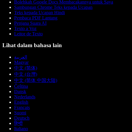
Bolehkah Google Docs Membacakannya untuk Saya
Sambungan Chrome Teks kepada Ucapan
Teks kepada Ucapan Hindi
Pembaca PDF Lantang
Penjana Suara AI
Texto a Voz
Leitor de Texto
Lihat dalam bahasa lain
العربية
Magyar
中文 (简体)
中文 (台灣)
中文 (简体 中国大陆)
Čeština
Dansk
Nederlands
English
Français
Suomi
Deutsch
हिन्दी
Italiano