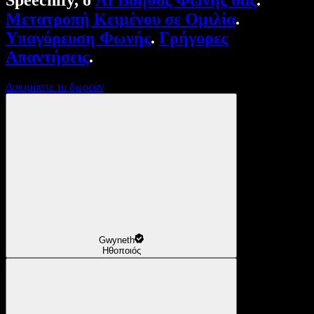
Speechify, ο
AI Βοηθός Φωνής σας
.
Μετατροπή Κειμένου σε Ομιλία
.
Υπαγόρευση Φωνής
.
Γρήγορες
Απαντήσεις
.
Δοκιμάστε το δωρεάν
Gwyneth
Ηθοποιός