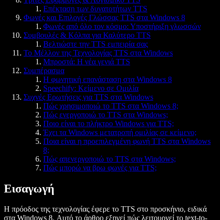
Επέκταση των δυνατοτήτων TTS
Φωνές και Επιλογές Γλώσσας TTS στα Windows 8
Φωνές από όλο τον κόσμο: Υποστήριξη γλωσσών
Συμβουλές & Κόλπα για Καλύτερο TTS
Βελτιώστε την TTS εμπειρία σας
Το Μέλλον της Τεχνολογίας TTS στα Windows
Μπροστά: Η νέα γενιά TTS
Συμπέρασμα
Η φωνητική επανάσταση στα Windows 8
Speechify: Κείμενο σε Ομιλία
Συχνές Ερωτήσεις για TTS στα Windows
Πώς χρησιμοποιώ το TTS στα Windows 8;
Πώς ενεργοποιώ το TTS στα Windows;
Ποιο είναι το πλήκτρο Windows για TTS;
Έχει τα Windows μετατροπή ομιλίας σε κείμενο;
Ποια είναι η προεπιλεγμένη φωνή TTS στα Windows
8;
Πώς απενεργοποιώ το TTS στα Windows;
Πώς μπορώ να βρω φωνές για TTS;
Εισαγωγή
Η πρόοδος της τεχνολογίας έφερε το TTS στο προσκήνιο, ειδικά
στα Windows 8. Αυτό το άρθρο εξηγεί πώς λειτουργεί το text-to-