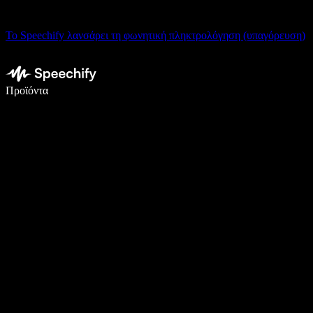
Το Speechify λανσάρει τη φωνητική πληκτρολόγηση (υπαγόρευση)
Γράψτε 5× πιο γρήγορα με φωνητική πληκτρολόγηση
Προϊόντα
Μάθετε περισσότερα