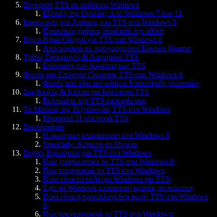
Σύγκριση TTS σε εκδόσεις Windows
Εξέλιξη της Ομιλίας: Από Windows 7 έως 11
Εφαρμογές και Χρήσεις του TTS στα Windows 8
Πρακτικές χρήσεις πέρα από την οθόνη
Βήμα-Βήμα Οδηγοί για TTS στα Windows 8
Από αρχάριο σε προχωρημένο: Εύκολα βήματα
Τρίτες Εφαρμογές & Λογισμικό TTS
Επέκταση των δυνατοτήτων TTS
Φωνές και Επιλογές Γλώσσας TTS στα Windows 8
Φωνές από όλο τον κόσμο: Υποστήριξη γλωσσών
Συμβουλές & Κόλπα για Καλύτερο TTS
Βελτιώστε την TTS εμπειρία σας
Το Μέλλον της Τεχνολογίας TTS στα Windows
Μπροστά: Η νέα γενιά TTS
Συμπέρασμα
Η φωνητική επανάσταση στα Windows 8
Speechify: Κείμενο σε Ομιλία
Συχνές Ερωτήσεις για TTS στα Windows
Πώς χρησιμοποιώ το TTS στα Windows 8;
Πώς ενεργοποιώ το TTS στα Windows;
Ποιο είναι το πλήκτρο Windows για TTS;
Έχει τα Windows μετατροπή ομιλίας σε κείμενο;
Ποια είναι η προεπιλεγμένη φωνή TTS στα Windows
8;
Πώς απενεργοποιώ το TTS στα Windows;