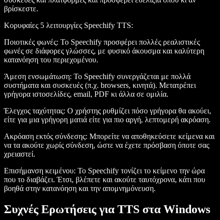
βρίσκεστε.
Κορυφαίες 5 λειτουργίες Speechify TTS
:
Ποιοτικές φωνές
: Το Speechify προσφέρει πολλές ρεαλιστικές
φωνές σε διάφορες γλώσσες, με φυσικό άκουσμα και καλύτερη
κατανόηση του περιεχομένου.
Άμεση ενσωμάτωση
: Το Speechify συνεργάζεται με πολλά
συστήματα και συσκευές (π.χ. browsers, κινητά). Μετατρέπει
γρήγορα ιστοσελίδες, email, PDF κι άλλα σε ομιλία.
Έλεγχος ταχύτητας
: Ο χρήστης ρυθμίζει πόσο γρήγορα θα ακούει,
είτε για μια γρήγορη ματιά είτε για πιο αργή, λεπτομερή ακρόαση.
Ακρόαση εκτός σύνδεσης
: Μπορείτε να αποθηκεύσετε κείμενα και
να τα ακούτε χωρίς σύνδεση, ώστε να έχετε πρόσβαση όποτε σας
χρειαστεί.
Επισήμανση κειμένου
: Το Speechify τονίζει το κείμενο την ώρα
που το διαβάζει. Έτσι, βλέπετε και ακούτε ταυτόχρονα, κάτι που
βοηθά στην κατανόηση και την απομνημόνευση.
Συχνές Ερωτήσεις για TTS στα Windows