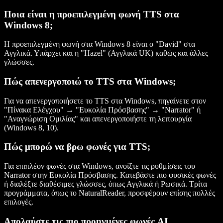
Ποια είναι η προεπιλεγμένη φωνή TTS στα
Windows 8;
Η προεπιλεγμένη φωνή στα Windows 8 είναι ο "David" στα
Αγγλικά. Υπάρχει και η "Hazel" (Αγγλικά UK) καθώς και άλλες
γλώσσες.
Πώς απενεργοποιώ το TTS στα Windows;
Για να απενεργοποιήσετε το TTS στα Windows, πηγαίνετε στον
"Πίνακα Ελέγχου" → "Ευκολία Πρόσβασης" → "Narrator" ή
"Αναγνώριση Ομιλίας" και απενεργοποιήστε τη λειτουργία
(Windows 8, 10).
Πώς μπορώ να βρω φωνές για TTS;
Για επιπλέον φωνές στα Windows, ανοίξτε τις ρυθμίσεις του
Narrator στην Ευκολία Πρόσβασης. Κατεβάστε πιο φυσικές φωνές
ή διαλέξτε διαθέσιμες γλώσσες, όπως Αγγλικά ή Ρωσικά. Τρίτα
προγράμματα, όπως το NaturalReader, προσφέρουν επίσης πολλές
επιλογές.
Απολαύστε τις πιο προηγμένες φωνές AI,