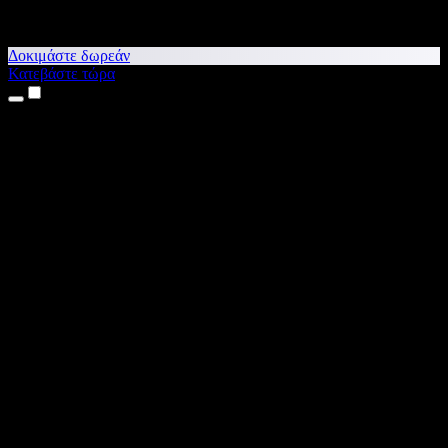
Δοκιμάστε δωρεάν
Κατεβάστε τώρα
Προϊόντα
Κείμενο σε Ομιλία
Εφαρμογές για iPhone & iPad
Εφαρμογή για Android
Επέκταση για Chrome
Επέκταση για Edge
Web εφαρμογή
Εφαρμογή για Mac
Εφαρμογή για Windows