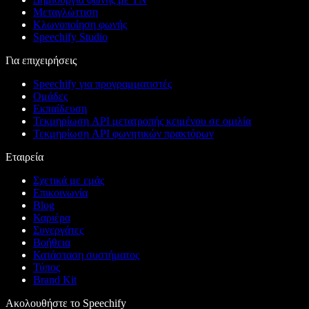
Μεταγλώττιση
Κλωνοποίηση φωνής
Speechify Studio
Για επιχειρήσεις
Speechify για προγραμματιστές
Ομάδες
Εκπαίδευση
Τεκμηρίωση API μετατροπής κειμένου σε ομιλία
Τεκμηρίωση API φωνητικών πρακτόρων
Εταιρεία
Σχετικά με εμάς
Επικοινωνία
Blog
Καριέρα
Συνεργάτες
Βοήθεια
Κατάσταση συστήματος
Τύπος
Brand Kit
Ακολουθήστε το Speechify