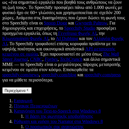
ως «ένα σημαντικό εργαλείο που βοηθά τους ανθρώπους να ζουν
τη ζωή τους». Το Speechify προσφέρει πάνω από 1.000 φωνές με
φυσικό ήχο σε 60+ γλώσσες και χρησιμοποιείται σε σχεδόν 200
χώρες. Ανάμεσα στις διασημότητες που έχουν δώσει τη φωνή τους
στο Speechify είναι οι
Snoop Dogg
και
Gwyneth Paltrow
. Για
δημιουργούς και επιχειρήσεις, το
Speechify Studio
προσφέρει
προηγμένα εργαλεία, όπως τη
Γεννήτρια Φωνής AI
, την
Κλωνοποίηση Φωνής AI
, το
AI Dubbing
και τον
Αλλαγέα Φωνής
AI
. Το Speechify τροφοδοτεί επίσης κορυφαία προϊόντα με το
υψηλής ποιότητας και οικονομικά αποδοτικό
API μετατροπής
κειμένου σε ομιλία
. Έχει παρουσιαστεί σε μέσα όπως
The Wall
Street Journal
,
CNBC
,
Forbes
,
TechCrunch
και άλλα σημαντικά
ΜΜΕ — το Speechify είναι ο μεγαλύτερος πάροχος μετατροπής
κειμένου σε ομιλία στον κόσμο. Επισκεφθείτε τα
speechify.com/news
,
speechify.com/blog
και
speechify.com/press
για να μάθετε περισσότερα.
Περιεχόμενα
Εισαγωγή
Πίνακας Περιεχομένων
Κατανόηση του Text-to-Speech στα Windows 8
Η βάση της φωνητικής υποβοήθησης
Ρύθμιση και χρήση του Narrator στα Windows 8
Ο προσωπικός σας αναγνώστης