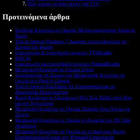
Πώς μπορώ να βρω φωνές για TTS;
Προτεινόμενα άρθρα
Συνθέτης Κειμένου σε Ομιλία: Μεταμορφώνοντας Λόγια σε
Φωνή
Text to Speech Windows 7 Δωρεάν: Απελευθερώστε τη
Δύναμη της Φωνής
Επικοινωνία & υποστήριξη πελατών TTSReader
PDF AI
Επικοινωνία και υποστήριξη πελατών NaturalReader
Μετατροπή Κειμένου σε Ομιλία Ζόμπι
Αξιοποιώντας τη Δύναμη της Μετατροπής Κειμένου σε
Ομιλία στο Pixel 6: Οδηγός
Text to Speech YouTubers AI: Επαναστατώντας τη
Δημιουργία Περιεχομένου
Φωνή Κειμένου σε Ομιλία των 90's: Ένα Ταξίδι στον Ήχο
και την Τεχνολογία
Μετατροπή Κειμένου σε Ομιλία Zhongli: Όσα Πρέπει να
Ξέρετε
Μετατροπή Κειμένου σε Ομιλία τη δεκαετία του '90: Μια
Αναδρομή
Μετατροπή Κειμένου σε Ομιλία με τη Δική σου Φωνή:
Επαναπροσδιορίζοντας την Ψηφιακή Επικοινωνία