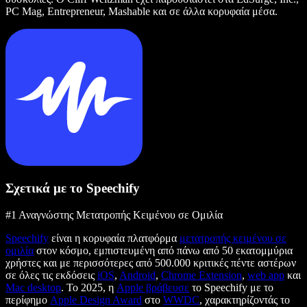
PC Mag, Entrepreneur, Mashable και σε άλλα κορυφαία μέσα.
Σχετικά με το Speechify
#1 Αναγνώστης Μετατροπής Κειμένου σε Ομιλία
Speechify
είναι η κορυφαία πλατφόρμα
μετατροπής κειμένου σε
ομιλία
στον κόσμο, εμπιστευμένη από πάνω από 50 εκατομμύρια
χρήστες και με περισσότερες από 500.000 κριτικές πέντε αστέρων
σε όλες τις εκδόσεις
iOS
,
Android
,
Chrome Extension
,
web app
και
Mac desktop
. Το 2025, η
Apple βράβευσε
το Speechify με το
περίφημο
Apple Design Award
στο
WWDC
, χαρακτηρίζοντάς το