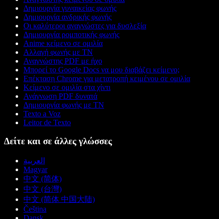
Δημιουργία γυναικείας φωνής
Δημιουργία ανδρικής φωνής
Οι καλύτεροι αναγνώστες για δυσλεξία
Δημιουργία ρομποτικής φωνής
Anime κείμενο σε ομιλία
Αλλαγή φωνής με ΤΝ
Αναγνώστης PDF με ήχο
Μπορεί το Google Docs να μου διαβάζει κείμενο;
Επέκταση Chrome για μετατροπή κειμένου σε ομιλία
Κείμενο σε ομιλία στα χίντι
Ανάγνωση PDF δυνατά
Δημιουργία φωνής με ΤΝ
Texto a Voz
Leitor de Texto
Δείτε και σε άλλες γλώσσες
العربية
Magyar
中文 (简体)
中文 (台灣)
中文 (简体 中国大陆)
Čeština
Dansk