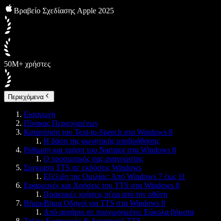
Βραβείο Σχεδίασης Apple 2025
50M+ χρήστες
Περιεχόμενα
Εισαγωγή
Πίνακας Περιεχομένων
Κατανόηση του Text-to-Speech στα Windows 8
Η βάση της φωνητικής υποβοήθησης
Ρύθμιση και χρήση του Narrator στα Windows 8
Ο προσωπικός σας αναγνώστης
Σύγκριση TTS σε εκδόσεις Windows
Εξέλιξη της Ομιλίας: Από Windows 7 έως 11
Εφαρμογές και Χρήσεις του TTS στα Windows 8
Πρακτικές χρήσεις πέρα από την οθόνη
Βήμα-Βήμα Οδηγοί για TTS στα Windows 8
Από αρχάριο σε προχωρημένο: Εύκολα βήματα
Τρίτες Εφαρμογές & Λογισμικό TTS