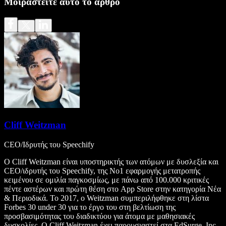
Μοιραστείτε αυτό το άρθρο
Cliff Weitzman
CEO/Ιδρυτής του Speechify
Ο Cliff Weitzman είναι υποστηρικτής των ατόμων με δυσλεξία και
CEO/ιδρυτής του Speechify, της Νο1 εφαρμογής μετατροπής
κειμένου σε ομιλία παγκοσμίως, με πάνω από 100.000 κριτικές
πέντε αστέρων και πρώτη θέση στο App Store στην κατηγορία Νέα
& Περιοδικά. Το 2017, ο Weitzman συμπεριλήφθηκε στη λίστα
Forbes 30 under 30 για το έργο του στη βελτίωση της
προσβασιμότητας του διαδικτύου για άτομα με μαθησιακές
δυσκολίες. Ο Cliff Weitzman έχει παρουσιαστεί στα EdSurge, Inc.,