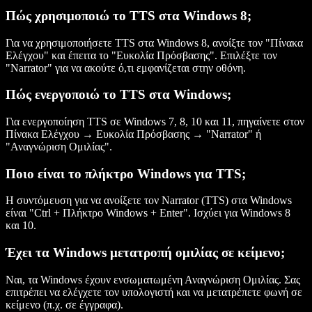
Πώς χρησιμοποιώ το TTS στα Windows 8;
Για να χρησιμοποιήσετε TTS στα Windows 8, ανοίξτε τον "Πίνακα
Ελέγχου" και έπειτα το "Ευκολία Πρόσβασης". Επιλέξτε τον
"Narrator" για να ακούτε ό,τι εμφανίζεται στην οθόνη.
Πώς ενεργοποιώ το TTS στα Windows;
Για ενεργοποίηση TTS σε Windows 7, 8, 10 και 11, πηγαίνετε στον
Πίνακα Ελέγχου → Ευκολία Πρόσβασης → "Narrator" ή
"Αναγνώριση Ομιλίας".
Ποιο είναι το πλήκτρο Windows για TTS;
Η συντόμευση για να ανοίξετε τον Narrator (TTS) στα Windows
είναι "Ctrl + Πλήκτρο Windows + Enter". Ισχύει για Windows 8
και 10.
Έχει τα Windows μετατροπή ομιλίας σε κείμενο;
Ναι, τα Windows έχουν ενσωματωμένη Αναγνώριση Ομιλίας. Σας
επιτρέπει να ελέγχετε τον υπολογιστή και να μετατρέπετε φωνή σε
κείμενο (π.χ. σε έγγραφα).