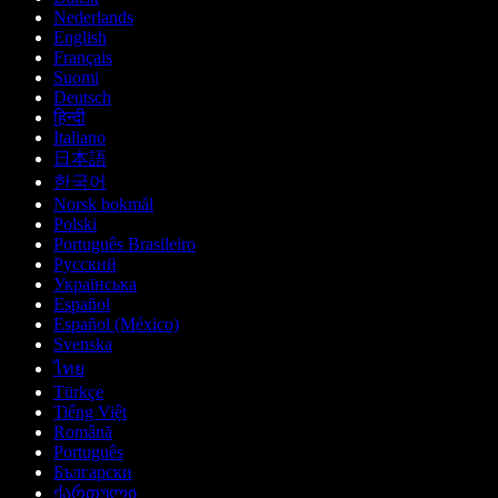
Nederlands
English
Français
Suomi
Deutsch
हिन्दी
Italiano
日本語
한국어
Norsk bokmål
Polski
Português Brasileiro
Русский
Українська
Español
Español (México)
Svenska
ไทย
Türkçe
Tiếng Việt
Română
Português
Български
ქართული