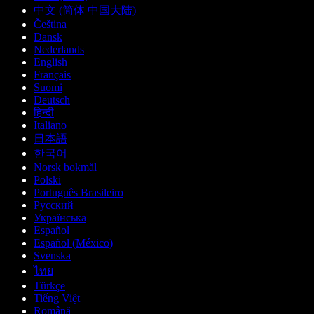
中文 (简体 中国大陆)
Čeština
Dansk
Nederlands
English
Français
Suomi
Deutsch
हिन्दी
Italiano
日本語
한국어
Norsk bokmål
Polski
Português Brasileiro
Русский
Українська
Español
Español (México)
Svenska
ไทย
Türkçe
Tiếng Việt
Română