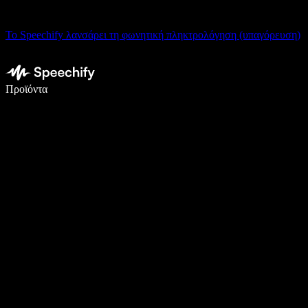
Το Speechify λανσάρει τη φωνητική πληκτρολόγηση (υπαγόρευση)
Γράψτε 5× πιο γρήγορα με φωνητική πληκτρολόγηση
Προϊόντα
Μάθετε περισσότερα