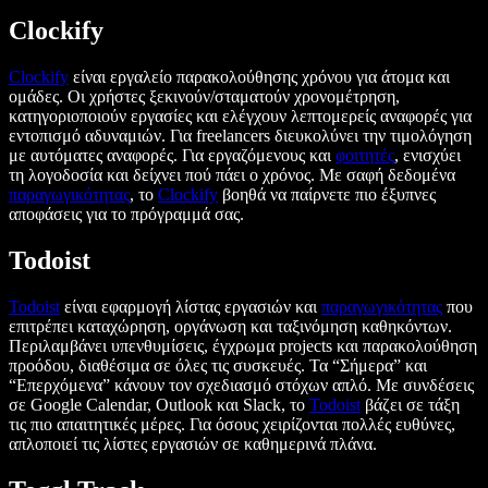
Clockify
Clockify
είναι εργαλείο παρακολούθησης χρόνου για άτομα και
ομάδες. Οι χρήστες ξεκινούν/σταματούν χρονομέτρηση,
κατηγοριοποιούν εργασίες και ελέγχουν λεπτομερείς αναφορές για
εντοπισμό αδυναμιών. Για freelancers διευκολύνει την τιμολόγηση
με αυτόματες αναφορές. Για εργαζόμενους και
φοιτητές
, ενισχύει
τη λογοδοσία και δείχνει πού πάει ο χρόνος. Με σαφή δεδομένα
παραγωγικότητας
, το
Clockify
βοηθά να παίρνετε πιο έξυπνες
αποφάσεις για το πρόγραμμά σας.
Todoist
Todoist
είναι εφαρμογή λίστας εργασιών και
παραγωγικότητας
που
επιτρέπει καταχώρηση, οργάνωση και ταξινόμηση καθηκόντων.
Περιλαμβάνει υπενθυμίσεις, έγχρωμα projects και παρακολούθηση
προόδου, διαθέσιμα σε όλες τις συσκευές. Τα “Σήμερα” και
“Επερχόμενα” κάνουν τον σχεδιασμό στόχων απλό. Με συνδέσεις
σε Google Calendar, Outlook και Slack, το
Todoist
βάζει σε τάξη
τις πιο απαιτητικές μέρες. Για όσους χειρίζονται πολλές ευθύνες,
απλοποιεί τις λίστες εργασιών σε καθημερινά πλάνα.