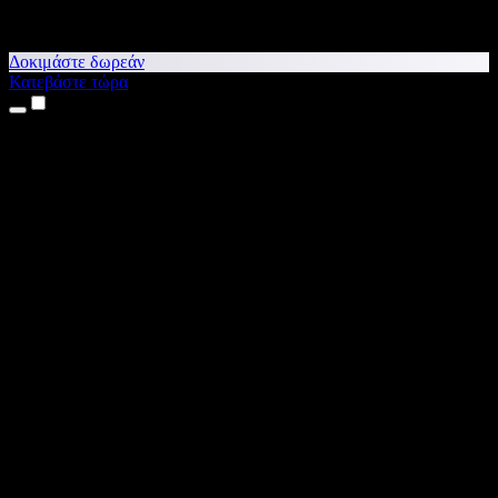
Δοκιμάστε δωρεάν
Κατεβάστε τώρα
Προϊόντα
Κείμενο σε Ομιλία
Εφαρμογές για iPhone & iPad
Εφαρμογή για Android
Επέκταση για Chrome
Επέκταση για Edge
Web εφαρμογή
Εφαρμογή για Mac
Εφαρμογή για Windows