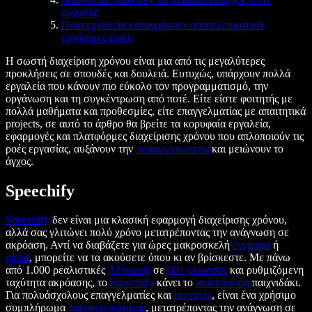
εργασία;
Ποια εργαλεία καταγράφουν αποτελεσματικά
εργάσιμες ώρες;
Η σωστή διαχείριση χρόνου είναι μια από τις μεγαλύτερες
προκλήσεις σε σπουδές και δουλειά. Ευτυχώς, υπάρχουν πολλά
εργαλεία που κάνουν πιο εύκολο τον προγραμματισμό, την
οργάνωση και τη συγκέντρωση από ποτέ. Είτε είστε φοιτητής με
πολλά μαθήματα και προθεσμίες, είτε επαγγελματίας με απαιτητικά
projects, σε αυτό το άρθρο θα βρείτε τα κορυφαία εργαλεία,
εφαρμογές και πλατφόρμες διαχείρισης χρόνου που απλοποιούν τις
ροές εργασίας, αυξάνουν την
παραγωγικότητα
και μειώνουν το
άγχος.
Speechify
Speechify
δεν είναι μια κλασική εφαρμογή διαχείρισης χρόνου,
αλλά σας γλιτώνει πολύ χρόνο μετατρέποντας την ανάγνωση σε
ακρόαση. Αντί να διαβάζετε για ώρες μακροσκελή
έγγραφα
ή
email
, μπορείτε να τα ακούσετε όπου κι αν βρίσκεστε. Με πάνω
από 1.000 ρεαλιστικές
AI φωνές
σε
60+ γλώσσες
και ρυθμιζόμενη
ταχύτητα ακρόασης, το
Speechify
κάνει το
multitasking
παιχνιδάκι.
Για πολυάσχολους επαγγελματίες και
φοιτητές
, είναι ένα χρήσιμο
συμπλήρωμα
παραγωγικότητας
, μετατρέποντας την ανάγνωση σε