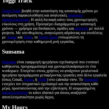
Toggl Track
Toggl Track
βοηθά στην κατανόηση της κατανομής χρόνου με
αυτόματη παρακολούθηση και αναλυτικές
αναφορές
παραγωγικότητας
. Η απλή διεπαφή κάνει τους χρονομετρητές
εύκολους στη χρήση. Προσφέρει διαγράμματα με κατανομή
χρόνου — χρήσιμα για freelancers, ομάδες και
φοιτητές
με πολλά
projects. Με υπενθυμίσεις, αναγνώριση αδράνειας και συνδέσεις
με
Asana
και
Trello
, το
Toggl Track
ενσωματώνει τη
χρονομέτρηση στην καθημερινή ροή εργασίας.
Sunsama
Sunsama
είναι εφαρμογή ημερήσιου σχεδιασμού που ενοποιεί
καθήκοντα, προγραμματισμό και χρονομπλοκάρισμα σε ένα
workspace. Επιτρέπει στους χρήστες να φτιάχνουν ρεαλιστικά
ημερήσια προγράμματα μεταφέροντας εργασίες από άλλα εργαλεία
(όπως Gmail,
Asana
, ή
Trello
) στο calendar view. Το
Sunsama
ενισχύει τον στοχαστικό σχεδιασμό και την ανασκόπηση κάθε
μέρα, προστατεύοντας από την εξάντληση. Η ισορροπημένη
παραγωγικότητα
το κάνει ιδανικό για όσους αναζητούν
αποτελεσματικότητα χωρίς άγχος.
My Hours