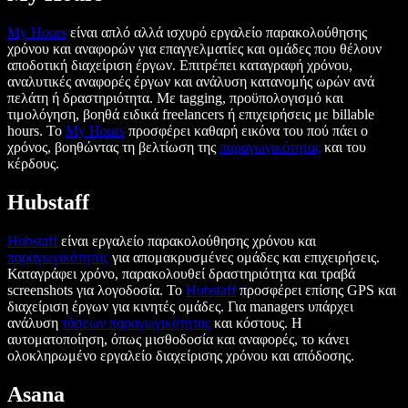
My Hours
είναι απλό αλλά ισχυρό εργαλείο παρακολούθησης
χρόνου και αναφορών για επαγγελματίες και ομάδες που θέλουν
αποδοτική διαχείριση έργων. Επιτρέπει καταγραφή χρόνου,
αναλυτικές αναφορές έργων και ανάλυση κατανομής ωρών ανά
πελάτη ή δραστηριότητα. Με tagging, προϋπολογισμό και
τιμολόγηση, βοηθά ειδικά freelancers ή επιχειρήσεις με billable
hours. Το
My Hours
προσφέρει καθαρή εικόνα του πού πάει ο
χρόνος, βοηθώντας τη βελτίωση της
παραγωγικότητας
και του
κέρδους.
Hubstaff
Hubstaff
είναι εργαλείο παρακολούθησης χρόνου και
παραγωγικότητας
για απομακρυσμένες ομάδες και επιχειρήσεις.
Καταγράφει χρόνο, παρακολουθεί δραστηριότητα και τραβά
screenshots για λογοδοσία. Το
Hubstaff
προσφέρει επίσης GPS και
διαχείριση έργων για κινητές ομάδες. Για managers υπάρχει
ανάλυση
τάσεων παραγωγικότητας
και κόστους. Η
αυτοματοποίηση, όπως μισθοδοσία και αναφορές, το κάνει
ολοκληρωμένο εργαλείο διαχείρισης χρόνου και απόδοσης.
Asana