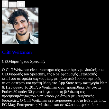
Cliff Weitzman
CEO/Ιδρυτής του Speechify
Ο Cliff Weitzman είναι υποστηρικτής των ατόμων με δυσλεξία και
CEO/ιδρυτής του Speechify, της Νο1 εφαρμογής μετατροπής
κειμένου σε ομιλία παγκοσμίως, με πάνω από 100.000 κριτικές
πέντε αστέρων και πρώτη θέση στο App Store στην κατηγορία Νέα
& Περιοδικά. Το 2017, ο Weitzman συμπεριλήφθηκε στη λίστα
Forbes 30 under 30 για το έργο του στη βελτίωση της
προσβασιμότητας του διαδικτύου για άτομα με μαθησιακές
δυσκολίες. Ο Cliff Weitzman έχει παρουσιαστεί στα EdSurge, Inc.,
PC Mag, Entrepreneur, Mashable και σε άλλα κορυφαία μέσα.