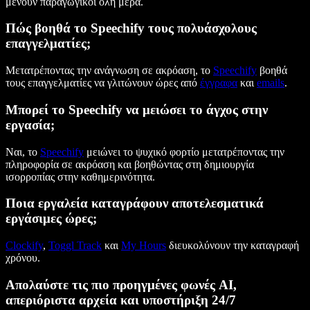
μένουν παραγωγικοί όλη μέρα.
Πώς βοηθά το Speechify τους πολυάσχολους
επαγγελματίες;
Μετατρέποντας την ανάγνωση σε ακρόαση, το
Speechify
βοηθά
τους επαγγελματίες να γλιτώνουν ώρες από
έγγραφα
και
emails
.
Μπορεί το Speechify να μειώσει το άγχος στην
εργασία;
Ναι, το
Speechify
μειώνει το ψυχικό φορτίο μετατρέποντας την
πληροφορία σε ακρόαση και βοηθώντας στη δημιουργία
ισορροπίας στην καθημερινότητα.
Ποια εργαλεία καταγράφουν αποτελεσματικά
εργάσιμες ώρες;
Clockify
,
Toggl Track
και
My Hours
διευκολύνουν την καταγραφή
χρόνου.
Απολαύστε τις πιο προηγμένες φωνές AI,
απεριόριστα αρχεία και υποστήριξη 24/7