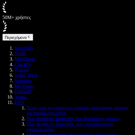
50M+ χρήστες
Περιεχόμενα
Speechify
Trello
MindTools
Clockify
Todoist
Toggl Track
Sunsama
My Hours
Hubstaff
Asana
FAQ
Ποια είναι τα καλύτερα εργαλεία διαχείρισης χρόνου
για παραγωγικότητα;
Πώς βοηθά το Speechify στη διαχείριση χρόνου;
Πώς βοηθά το Speechify τους πολυάσχολους
επαγγελματίες;
Μπορεί το Speechify να μειώσει το άγχος στην