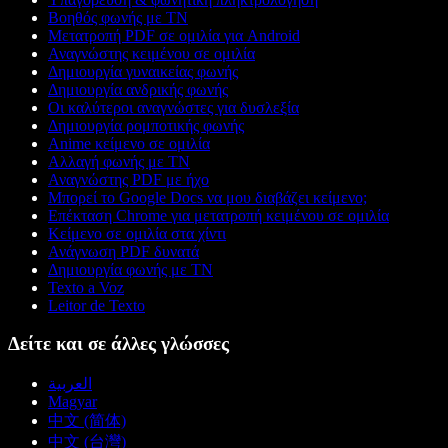
Βοηθός φωνής με ΤΝ
Μετατροπή PDF σε ομιλία για Android
Αναγνώστης κειμένου σε ομιλία
Δημιουργία γυναικείας φωνής
Δημιουργία ανδρικής φωνής
Οι καλύτεροι αναγνώστες για δυσλεξία
Δημιουργία ρομποτικής φωνής
Anime κείμενο σε ομιλία
Αλλαγή φωνής με ΤΝ
Αναγνώστης PDF με ήχο
Μπορεί το Google Docs να μου διαβάζει κείμενο;
Επέκταση Chrome για μετατροπή κειμένου σε ομιλία
Κείμενο σε ομιλία στα χίντι
Ανάγνωση PDF δυνατά
Δημιουργία φωνής με ΤΝ
Texto a Voz
Leitor de Texto
Δείτε και σε άλλες γλώσσες
العربية
Magyar
中文 (简体)
中文 (台灣)