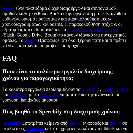
Asana
είναι πλατφόρμα διαχείρισης έργων και συντονισμού
ομάδων κάθε μεγέθους. Βοηθά στην οργάνωση projects, ανάθεση
ευθυνών, ορισμό προθεσμιών και παρακολούθηση μέσω
χρονοδιαγραμμάτων και boards. Η παρακολούθηση στόχων, οι
εξαρτήσεις και οι διασυνδέσεις με
εργαλεία παραγωγικότητας
(Slack, Google Drive, Zoom) το κάνουν ιδανικό για συνεργατικές
ομάδες. Το
Asana
εξασφαλίζει ότι όλοι ξέρουν πότε και τι πρέπει
να γίνει, κρατώντας τα projects σε τροχιά.
FAQ
Ποια είναι τα καλύτερα εργαλεία διαχείρισης
χρόνου για παραγωγικότητα;
Τα καλύτερα εργαλεία περιλαμβάνουν τα
Speechify
,
Trello
,
Todoist
και
Sunsama
, με το
Speechify
να μετατρέπει την ανάγνωση σε
γρήγορη, hands-free ακρόαση.
Πώς βοηθά το Speechify στη διαχείριση χρόνου;
Speechify
μετατρέπει κείμενα από
emails
, αναφορές και
άρθρα
σε
ρεαλιστικές
AI φωνές
ώστε οι χρήστες να κάνουν multitask και να