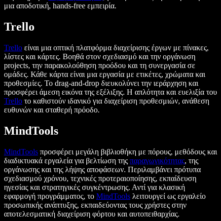
μια αποδοτική, hands-free εμπειρία.
Trello
Trello
είναι μια οπτική πλατφόρμα διαχείρισης έργων με πίνακες,
λίστες και κάρτες. Βοηθά στον σχεδιασμό και την οργάνωση
projects, την παρακολούθηση προόδου και τη συνεργασία σε
ομάδες. Κάθε κάρτα είναι μια εργασία με ετικέτες, χρώματα και
προθεσμίες. Το drag-and-drop διευκολύνει την ιεράρχηση και
προσφέρει άμεση εικόνα της εξέλιξης. Η απλότητα και ευελιξία του
Trello
το καθιστούν ιδανικό για διαχείριση προθεσμιών, ανάθεση
ευθυνών και σταθερή πρόοδο.
MindTools
MindTools
προσφέρει μεγάλη βιβλιοθήκη με πόρους, μεθόδους και
διαδικτυακά εργαλεία για βελτίωση της
παραγωγικότητας
, της
οργάνωσης και της λήψης αποφάσεων. Περιλαμβάνει πρότυπα
σχεδιασμού χρόνου, τεχνικές προτεραιοποίησης, εκπαίδευση
ηγεσίας και στρατηγικές συγκέντρωσης. Αντί για κλασική
εφαρμογή προγράμματος, το
MindTools
λειτουργεί ως εργαλείο
προσωπικής ανάπτυξης, εκπαιδεύοντας τους χρήστες στην
αποτελεσματική διαχείριση φόρτου και αυτοπειθαρχίας.