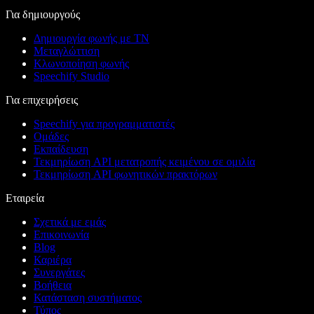
Για δημιουργούς
Δημιουργία φωνής με ΤΝ
Μεταγλώττιση
Κλωνοποίηση φωνής
Speechify Studio
Για επιχειρήσεις
Speechify για προγραμματιστές
Ομάδες
Εκπαίδευση
Τεκμηρίωση API μετατροπής κειμένου σε ομιλία
Τεκμηρίωση API φωνητικών πρακτόρων
Εταιρεία
Σχετικά με εμάς
Επικοινωνία
Blog
Καριέρα
Συνεργάτες
Βοήθεια
Κατάσταση συστήματος
Τύπος