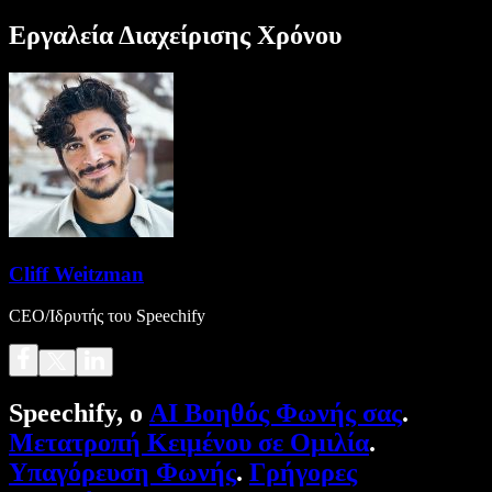
Εργαλεία Διαχείρισης Χρόνου
Cliff Weitzman
CEO/Ιδρυτής του Speechify
Speechify, ο
AI Βοηθός Φωνής σας
.
Μετατροπή Κειμένου σε Ομιλία
.
Υπαγόρευση Φωνής
.
Γρήγορες