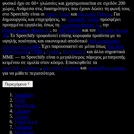
φυσικό ήχο σε 60+ γλώσσες και χρησιμοποιείται σε σχεδόν 200
χώρες. Ανάμεσα στις διασημότητες που έχουν δώσει τη φωνή τους
στο Speechify είναι οι
Snoop Dogg
και
Gwyneth Paltrow
. Για
δημιουργούς και επιχειρήσεις, το
Speechify Studio
προσφέρει
προηγμένα εργαλεία, όπως τη
Γεννήτρια Φωνής AI
, την
Κλωνοποίηση Φωνής AI
, το
AI Dubbing
και τον
Αλλαγέα Φωνής
AI
. Το Speechify τροφοδοτεί επίσης κορυφαία προϊόντα με το
υψηλής ποιότητας και οικονομικά αποδοτικό
API μετατροπής
κειμένου σε ομιλία
. Έχει παρουσιαστεί σε μέσα όπως
The Wall
Street Journal
,
CNBC
,
Forbes
,
TechCrunch
και άλλα σημαντικά
ΜΜΕ — το Speechify είναι ο μεγαλύτερος πάροχος μετατροπής
κειμένου σε ομιλία στον κόσμο. Επισκεφθείτε τα
speechify.com/news
,
speechify.com/blog
και
speechify.com/press
για να μάθετε περισσότερα.
Περιεχόμενα
Speechify
Trello
MindTools
Clockify
Todoist
Toggl Track
Sunsama
My Hours