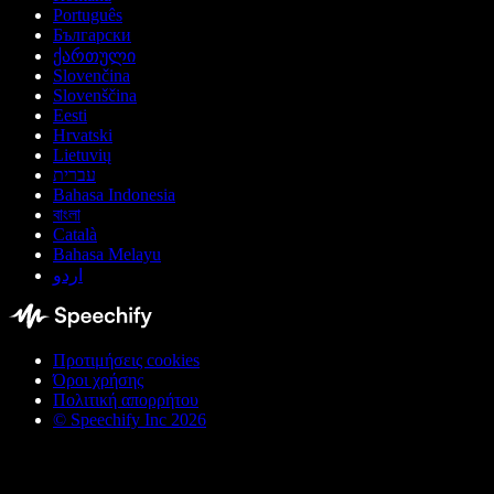
Português
Български
ქართული
Slovenčina
Slovenščina
Eesti
Hrvatski
Lietuvių
עברית
Bahasa Indonesia
বাংলা
Català
Bahasa Melayu
اردو
Προτιμήσεις cookies
Όροι χρήσης
Πολιτική απορρήτου
© Speechify Inc 2026