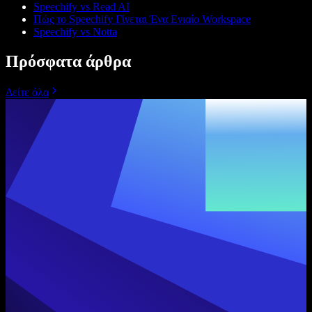
Speechify vs Read AI
Πώς το Speechify Γίνεται Ένα Ενιαίο Workspace
Speechify vs Notta
Πρόσφατα άρθρα
Δείτε όλα