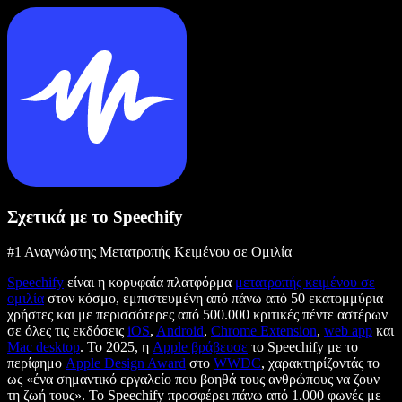
Σχετικά με το Speechify
#1 Αναγνώστης Μετατροπής Κειμένου σε Ομιλία
Speechify
είναι η κορυφαία πλατφόρμα
μετατροπής κειμένου σε
ομιλία
στον κόσμο, εμπιστευμένη από πάνω από 50 εκατομμύρια
χρήστες και με περισσότερες από 500.000 κριτικές πέντε αστέρων
σε όλες τις εκδόσεις
iOS
,
Android
,
Chrome Extension
,
web app
και
Mac desktop
. Το 2025, η
Apple βράβευσε
το Speechify με το
περίφημο
Apple Design Award
στο
WWDC
, χαρακτηρίζοντάς το
ως «ένα σημαντικό εργαλείο που βοηθά τους ανθρώπους να ζουν
τη ζωή τους». Το Speechify προσφέρει πάνω από 1.000 φωνές με