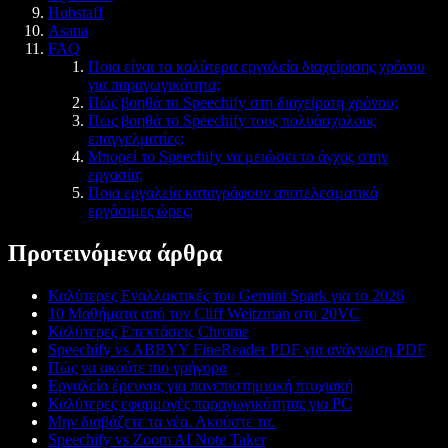
Hubstaff
Asana
FAQ
Ποια είναι τα καλύτερα εργαλεία διαχείρισης χρόνου
για παραγωγικότητα;
Πώς βοηθά το Speechify στη διαχείριση χρόνου;
Πώς βοηθά το Speechify τους πολυάσχολους
επαγγελματίες;
Μπορεί το Speechify να μειώσει το άγχος στην
εργασία;
Ποια εργαλεία καταγράφουν αποτελεσματικά
εργάσιμες ώρες;
Προτεινόμενα άρθρα
Καλύτερες Εναλλακτικές του Gemini Spark για το 2026
10 Μαθήματα από τον Cliff Weitzman στο 20VC
Καλύτερες Επεκτάσεις Chrome
Speechify vs ABBYY FineReader PDF για ανάγνωση PDF
Πώς να ακούτε πιο γρήγορα
Εργαλεία έρευνας για πανεπιστημιακή πτυχιακή
Καλύτερες εφαρμογές παραγωγικότητας για PC
Μην διαβάζετε τα νέα. Ακούστε τα.
Speechify vs Zoom AI Note Taker