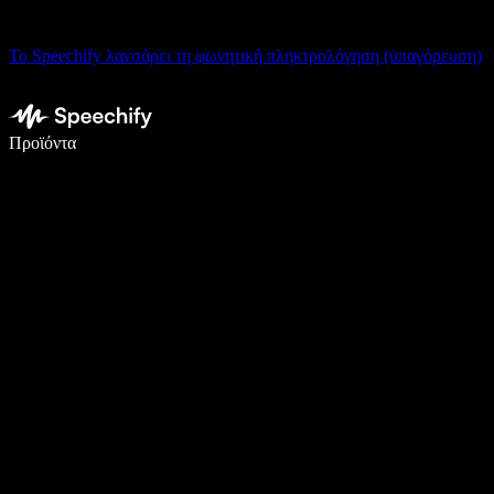
Το Speechify λανσάρει τη φωνητική πληκτρολόγηση (υπαγόρευση)
Γράψτε 5× πιο γρήγορα με φωνητική πληκτρολόγηση
Προϊόντα
Μάθετε περισσότερα