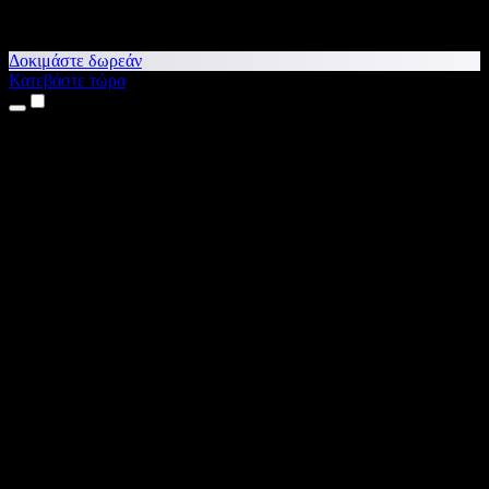
Δοκιμάστε δωρεάν
Κατεβάστε τώρα
Προϊόντα
Κείμενο σε Ομιλία
Εφαρμογές για iPhone & iPad
Εφαρμογή για Android
Επέκταση για Chrome
Επέκταση για Edge
Web εφαρμογή
Εφαρμογή για Mac
Εφαρμογή για Windows