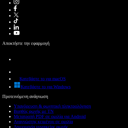
Αποκτήστε την εφαρμογή
Κατεβάστε το για macOS
Κατεβάστε το για Windows
Προτεινόμενη ανάγνωση
Υπαγόρευση & φωνητική πληκτρολόγηση
Βοηθός φωνής με ΤΝ
Μετατροπή PDF σε ομιλία για Android
Αναγνώστης κειμένου σε ομιλία
Δημιουργία γυναικείας φωνής