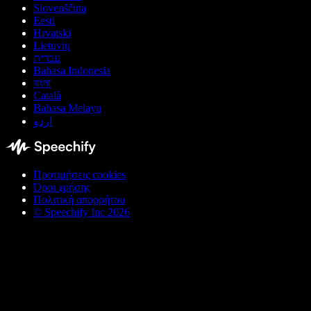
Slovenščina
Eesti
Hrvatski
Lietuvių
עברית
Bahasa Indonesia
বাংলা
Català
Bahasa Melayu
اردو
Προτιμήσεις cookies
Όροι χρήσης
Πολιτική απορρήτου
© Speechify Inc 2026