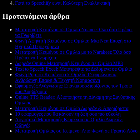
Γιατί το Speechify είναι Καλύτερη Εναλλακτική
Προτεινόμενα άρθρα
Μετατροπή Κειμένου σε Ομιλία Nuance: Όλα όσα Πρέπει
να Γνωρίζετε
Φωνή Αφηγητή Κειμένου σε Ομιλία: Μια Νέα Εποχή στο
Ηχητικό Περιεχόμενο
Μετατροπή Κειμένου σε Ομιλία με το Narakeet: Όλα όσα
Πρέπει να Γνωρίζετε
Δωρεάν Online Μετατροπή Κειμένου σε Ομιλία MP3
Text to Speech Excel: Μετατρέψτε τα Δεδομένα σε Ομιλία
Φωνή Ρομπότ Κειμένου σε Ομιλία: Γεφυρώνοντας
Ανθρώπινη Επαφή & Τεχνητή Νοημοσύνη
Εφαρμογές Ανάγνωσης: Επαναπροσδιορίζοντας τον Τρόπο
που Διαβάζουμε
Online TTS Reader: Αξιοποιήστε τη Δύναμη της Συνθετικής
Ομιλίας
Μετατροπή Κειμένου σε Ομιλία Δωρεάν & Απεριόριστα
10 εφαρμογές που θα κάνουν τη ζωή σου πιο εύκολη
Λογισμικό Μετατροπής Κειμένου σε Ομιλία Δωρεάν:
Οδηγός
Μετατροπή Ομιλίας σε Κείμενο: Από Φωνή σε Γραπτό Λόγο