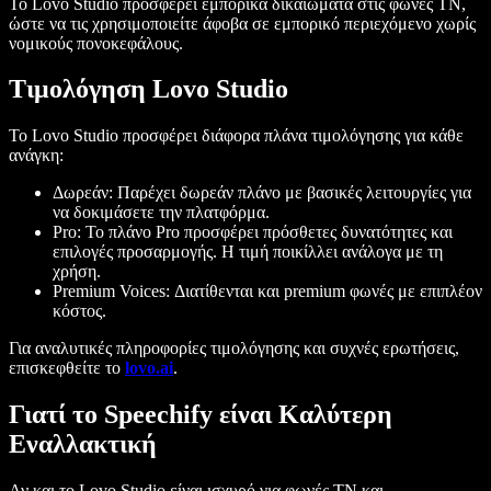
Το Lovo Studio προσφέρει εμπορικά δικαιώματα στις φωνές ΤΝ,
ώστε να τις χρησιμοποιείτε άφοβα σε εμπορικό περιεχόμενο χωρίς
νομικούς πονοκεφάλους.
Τιμολόγηση Lovo Studio
Το Lovo Studio προσφέρει διάφορα πλάνα τιμολόγησης για κάθε
ανάγκη:
Δωρεάν
: Παρέχει δωρεάν πλάνο με βασικές λειτουργίες για
να δοκιμάσετε την πλατφόρμα.
Pro
: Το πλάνο Pro προσφέρει πρόσθετες δυνατότητες και
επιλογές προσαρμογής. Η τιμή ποικίλλει ανάλογα με τη
χρήση.
Premium Voices
: Διατίθενται και premium φωνές με επιπλέον
κόστος.
Για αναλυτικές πληροφορίες τιμολόγησης και συχνές ερωτήσεις,
επισκεφθείτε το
lovo.ai
.
Γιατί το Speechify είναι Καλύτερη
Εναλλακτική
Αν και το Lovo Studio είναι ισχυρό για φωνές ΤΝ και