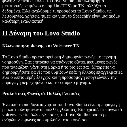
φωνή δεν είναι εύκολο. Το Lovo Studio, μια πλατφόρμα
μετατροπής κειμένου σε ομιλία (TTS) με ΤΝ, αλλάζει τα
δεδομένα. Εδώ αναλύουμε τι προσφέρει το Lovo Studio, τις
λειτουργίες, χρήσεις, τιμές και γιατί το Speechify είναι μια ακόμα
καλύτερη εναλλακτική.
Η Δύναμη του Lovo Studio
Κλωνοποίηση Φωνής και Voiceover ΤΝ
Το Lovo Studio πρωτοπορεί στη δημιουργία φωνής με τεχνητή
νοημοσύνη. Σας επιτρέπει να φτιάχνετε εξατομικευμένες φωνές
που ταιριάζουν γάντι στη μάρκα ή το project σας. Μπορείτε να
δημιουργήσετε φωνές που θυμίζουν εσάς ή άλλους επαγγελματίες,
ενώ ο λεπτομερής έλεγχος και η προσαρμογή απογειώνουν την
παραγωγή περιεχομένου και το εταιρικό μήνυμα.
Ρεαλιστικές Φωνές σε Πολλές Γλώσσες
Ένα από τα πιο δυνατά χαρτιά του Lovo Studio είναι η παραγωγή
ρεαλιστικών φωνών σε πολλές γλώσσες. Είτε χρειάζεστε αγγλικά
voiceovers είτε άλλες γλώσσες, το Lovo Studio προσφέρει
ανθρώπινες φωνές που «μιλούν» στο κοινό σας.