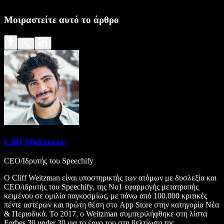
Μοιραστείτε αυτό το άρθρο
Cliff Weitzman
CEO/Ιδρυτής του Speechify
Ο Cliff Weitzman είναι υποστηρικτής των ατόμων με δυσλεξία και
CEO/ιδρυτής του Speechify, της Νο1 εφαρμογής μετατροπής
κειμένου σε ομιλία παγκοσμίως, με πάνω από 100.000 κριτικές
πέντε αστέρων και πρώτη θέση στο App Store στην κατηγορία Νέα
& Περιοδικά. Το 2017, ο Weitzman συμπεριλήφθηκε στη λίστα
Forbes 30 under 30 για το έργο του στη βελτίωση της