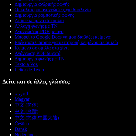
Δημιουργία ανδρικής φωνής
Οι καλύτεροι αναγνώστες για δυσλεξία
Δημιουργία ρομποτικής φωνής
Anime κείμενο σε ομιλία
Αλλαγή φωνής με ΤΝ
Αναγνώστης PDF με ήχο
Μπορεί το Google Docs να μου διαβάζει κείμενο;
Επέκταση Chrome για μετατροπή κειμένου σε ομιλία
Κείμενο σε ομιλία στα χίντι
Ανάγνωση PDF δυνατά
Δημιουργία φωνής με ΤΝ
Texto a Voz
Leitor de Texto
Δείτε και σε άλλες γλώσσες
العربية
Magyar
中文 (简体)
中文 (台灣)
中文 (简体 中国大陆)
Čeština
Dansk
Nederlands