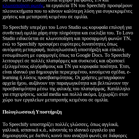
κλωνοποίηση φωνής
, τα εργαλεία ΤΝ του Speechify προσφέρουν
πλεονεκτήματα που το κάνουν καλύτερη λύση για συγκεκριμένες
χρήσεις και μετατροπή κειμένου σε ομιλία.
Το Speechify υπερέχει του Lovo Studio ως κορυφαία επιλογή για
συνθετική ομιλία χάρη στην πληρότητα και ευελιξία του. Το Lovo
Studio ειδικεύεται σε κλωνοποίηση και προσαρμογή φωνών ΤΝ,
ενώ το Speechify προσφέρει ευρύτερες δυνατότητες όπως
αυτόματη μεταγραφή, πολυγλωσσική υποστήριξη και εύκολη
ενσωμάτωση με εφαρμογές όπως τα Google Docs. Το Speechify
λειτουργεί σε πολλές πλατφόρμες και συσκευές και αξιοποιεί
εξελιγμένους αλγόριθμους και ΤΝ για κορυφαία ποιότητα. Έτσι,
είναι ιδανικό για δημιουργία περιεχομένου, κινούμενα σχέδια, e-
learning ή λύσεις προσβασιμότητας. Οι χρήστες μεταγράφουν
αρχεία ήχου, αυξάνουν την παραγωγικότητα και βελτιώνουν την
προσβασιμότητα μέσω της φιλικής του πλατφόρμας. Κατάλληλο
για επιχειρήσεις, social media και πολλά ακόμα, ξεχωρίζει στον
χώρο των εργαλείων μετατροπής κειμένου σε ομιλία.
Πολυγλωσσική Υποστήριξη
Το Speechify υποστηρίζει πολλές γλώσσες, όπως αγγλικά,
γαλλικά, ισπανικά κ.ά., κάνοντάς το ιδανικό εργαλείο για
δημιουργούς με διεθνές κοινό που αναζητά φωνές σε διάφορες