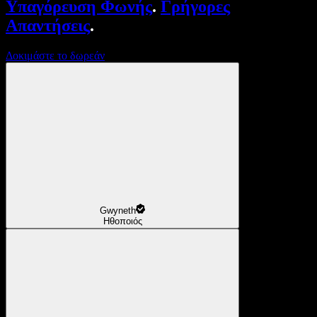
Υπαγόρευση Φωνής
.
Γρήγορες
Απαντήσεις
.
Δοκιμάστε το δωρεάν
Gwyneth
Ηθοποιός