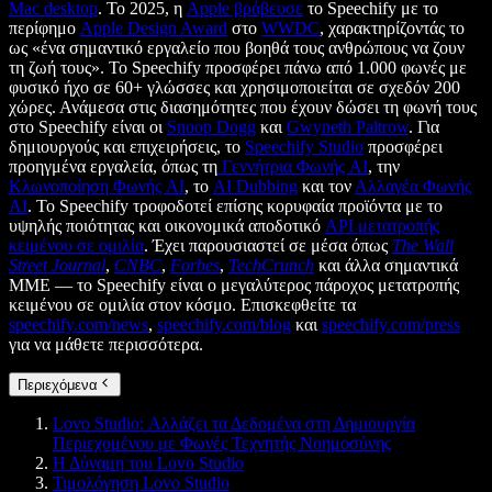
Mac desktop
. Το 2025, η
Apple βράβευσε
το Speechify με το
περίφημο
Apple Design Award
στο
WWDC
, χαρακτηρίζοντάς το
ως «ένα σημαντικό εργαλείο που βοηθά τους ανθρώπους να ζουν
τη ζωή τους». Το Speechify προσφέρει πάνω από 1.000 φωνές με
φυσικό ήχο σε 60+ γλώσσες και χρησιμοποιείται σε σχεδόν 200
χώρες. Ανάμεσα στις διασημότητες που έχουν δώσει τη φωνή τους
στο Speechify είναι οι
Snoop Dogg
και
Gwyneth Paltrow
. Για
δημιουργούς και επιχειρήσεις, το
Speechify Studio
προσφέρει
προηγμένα εργαλεία, όπως τη
Γεννήτρια Φωνής AI
, την
Κλωνοποίηση Φωνής AI
, το
AI Dubbing
και τον
Αλλαγέα Φωνής
AI
. Το Speechify τροφοδοτεί επίσης κορυφαία προϊόντα με το
υψηλής ποιότητας και οικονομικά αποδοτικό
API μετατροπής
κειμένου σε ομιλία
. Έχει παρουσιαστεί σε μέσα όπως
The Wall
Street Journal
,
CNBC
,
Forbes
,
TechCrunch
και άλλα σημαντικά
ΜΜΕ — το Speechify είναι ο μεγαλύτερος πάροχος μετατροπής
κειμένου σε ομιλία στον κόσμο. Επισκεφθείτε τα
speechify.com/news
,
speechify.com/blog
και
speechify.com/press
για να μάθετε περισσότερα.
Περιεχόμενα
Lovo Studio: Αλλάζει τα Δεδομένα στη Δημιουργία
Περιεχομένου με Φωνές Τεχνητής Νοημοσύνης
Η Δύναμη του Lovo Studio
Τιμολόγηση Lovo Studio