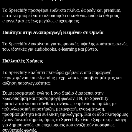
Το Speechify προσφέρει ευέλικτα πλάνα, δωρεάν και premium,
ώστε να μπορεί να το αξιοποιήσει ο καθένας: από ελεύθερους
επαγγελματίες έως μεγάλες επιχειρήσεις.
Ποιότητα στην Αναπαραγωγή Κειμένου-σε-Ομιλία
Το Speechify διακρίνεται για τις φυσικές, υψηλής ποιότητας φωνές
του, ιδανικές για audiobooks, e-learning και βίντεο.
Πολλαπλές Χρήσεις
Το Speechify καλύπτει πληθώρα χρήσεων: από παραγωγή
περιεχομένου και e-learning μέχρι λύσεις προσβασιμότητας και
αύξηση παραγωγικότητας.
Συμπερασματικά, ενώ το Lovo Studio διαπρέπει στην
κλωνοποίηση και προσαρμογή φωνών ΤΝ, το Speechify
προτείνεται για πιο σύνθετες ανάγκες κειμένου σε ομιλία, με
πολυγλωσσική υποστήριξη, μεταγραφή, ενσωμάτωση,
προσβασιμότητα και ευέλικτη τιμολόγηση. Και οι δύο πλατφόρμες
έχουν δυνατά σημεία, όμως το Speechify είναι εξαιρετική επιλογή
για δημιουργούς και επιχειρήσεις που αναζητούν κορυφαίες
συνθετικές φωνές.