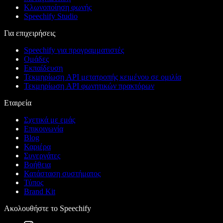
Κλωνοποίηση φωνής
Speechify Studio
Για επιχειρήσεις
Speechify για προγραμματιστές
Ομάδες
Εκπαίδευση
Τεκμηρίωση API μετατροπής κειμένου σε ομιλία
Τεκμηρίωση API φωνητικών πρακτόρων
Εταιρεία
Σχετικά με εμάς
Επικοινωνία
Blog
Καριέρα
Συνεργάτες
Βοήθεια
Κατάσταση συστήματος
Τύπος
Brand Kit
Ακολουθήστε το Speechify