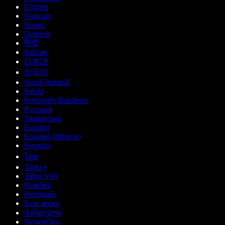
English
Français
Suomi
Deutsch
हिन्दी
Italiano
日本語
한국어
Norsk bokmål
Polski
Português Brasileiro
Русский
Українська
Español
Español (México)
Svenska
ไทย
Türkçe
Tiếng Việt
Română
Português
Български
ქართული
Slovenčina