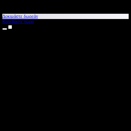
Δοκιμάστε δωρεάν
Κατεβάστε τώρα
Προϊόντα
Κείμενο σε Ομιλία
Εφαρμογές για iPhone & iPad
Εφαρμογή για Android
Επέκταση για Chrome
Επέκταση για Edge
Web εφαρμογή
Εφαρμογή για Mac
Εφαρμογή για Windows