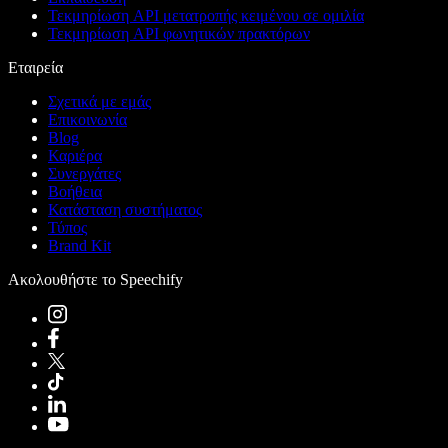
Τεκμηρίωση API μετατροπής κειμένου σε ομιλία
Τεκμηρίωση API φωνητικών πρακτόρων
Εταιρεία
Σχετικά με εμάς
Επικοινωνία
Blog
Καριέρα
Συνεργάτες
Βοήθεια
Κατάσταση συστήματος
Τύπος
Brand Kit
Ακολουθήστε το Speechify