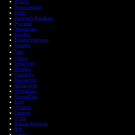
한국어
Norsk bokmål
Polski
Português Brasileiro
Русский
Українська
Español
Español (México)
Svenska
ไทย
Türkçe
Tiếng Việt
Română
Português
Български
ქართული
Slovenčina
Slovenščina
Eesti
Hrvatski
Lietuvių
עברית
Bahasa Indonesia
বাংলা
Català