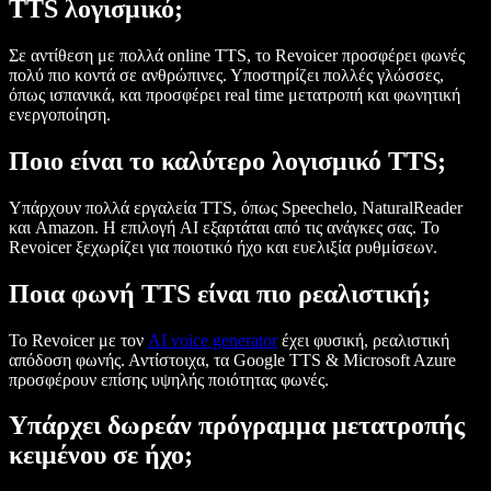
TTS λογισμικό;
Σε αντίθεση με πολλά online TTS, το Revoicer προσφέρει φωνές
πολύ πιο κοντά σε ανθρώπινες. Υποστηρίζει πολλές γλώσσες,
όπως ισπανικά, και προσφέρει real time μετατροπή και φωνητική
ενεργοποίηση.
Ποιο είναι το καλύτερο λογισμικό TTS;
Υπάρχουν πολλά εργαλεία TTS, όπως Speechelo, NaturalReader
και Amazon. Η επιλογή AI εξαρτάται από τις ανάγκες σας. Το
Revoicer ξεχωρίζει για ποιοτικό ήχο και ευελιξία ρυθμίσεων.
Ποια φωνή TTS είναι πιο ρεαλιστική;
Το Revoicer με τον
AI voice generator
έχει φυσική, ρεαλιστική
απόδοση φωνής. Αντίστοιχα, τα Google TTS & Microsoft Azure
προσφέρουν επίσης υψηλής ποιότητας φωνές.
Υπάρχει δωρεάν πρόγραμμα μετατροπής
κειμένου σε ήχο;