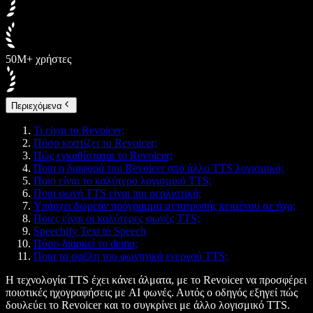
50M+ χρήστες
Περιεχόμενα
Τι είναι το Revoicer;
Πόσο κοστίζει το Revoicer;
Πώς εγκαθίσταται το Revoicer;
Ποια η διαφορά του Revoicer από άλλο TTS λογισμικό;
Ποιο είναι το καλύτερο λογισμικό TTS;
Ποια φωνή TTS είναι πιο ρεαλιστική;
Υπάρχει δωρεάν πρόγραμμα μετατροπής κειμένου σε ήχο;
Ποιες είναι οι καλύτερες φωνές TTS;
Speechify Text to Speech
Πόσο διαρκεί το demo;
Ποια τα οφέλη του φωνητικά ενεργού TTS;
Η τεχνολογία TTS έχει κάνει άλματα, με το Revoicer να προσφέρει
ποιοτικές ηχογραφήσεις με AI φωνές. Αυτός ο οδηγός εξηγεί πώς
δουλεύει το Revoicer και το συγκρίνει με άλλο λογισμικό TTS.