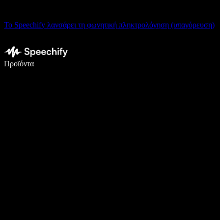
Το Speechify λανσάρει τη φωνητική πληκτρολόγηση (υπαγόρευση)
Γράψτε 5× πιο γρήγορα με φωνητική πληκτρολόγηση
Προϊόντα
Μάθετε περισσότερα