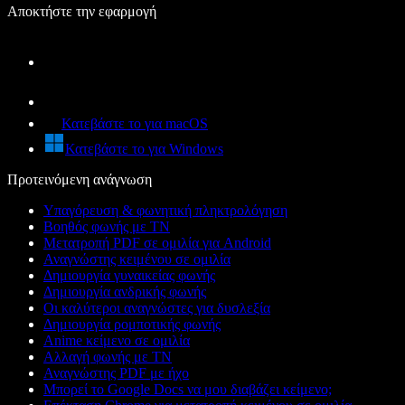
Αποκτήστε την εφαρμογή
Κατεβάστε το για macOS
Κατεβάστε το για Windows
Προτεινόμενη ανάγνωση
Υπαγόρευση & φωνητική πληκτρολόγηση
Βοηθός φωνής με ΤΝ
Μετατροπή PDF σε ομιλία για Android
Αναγνώστης κειμένου σε ομιλία
Δημιουργία γυναικείας φωνής
Δημιουργία ανδρικής φωνής
Οι καλύτεροι αναγνώστες για δυσλεξία
Δημιουργία ρομποτικής φωνής
Anime κείμενο σε ομιλία
Αλλαγή φωνής με ΤΝ
Αναγνώστης PDF με ήχο
Μπορεί το Google Docs να μου διαβάζει κείμενο;