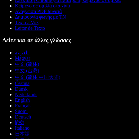
Επέκταση Chrome για μετατροπή κειμένου σε ομιλία
Κείμενο σε ομιλία στα χίντι
Ανάγνωση PDF δυνατά
Δημιουργία φωνής με ΤΝ
Texto a Voz
Leitor de Texto
Δείτε και σε άλλες γλώσσες
العربية
Magyar
中文 (简体)
中文 (台灣)
中文 (简体 中国大陆)
Čeština
Dansk
Nederlands
English
Français
Suomi
Deutsch
हिन्दी
Italiano
日本語