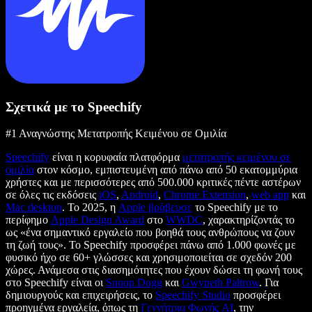
Σχετικά με το Speechify
#1 Αναγνώστης Μετατροπής Κειμένου σε Ομιλία
Speechify
είναι η κορυφαία πλατφόρμα
μετατροπής κειμένου σε
ομιλία
στον κόσμο, εμπιστευμένη από πάνω από 50 εκατομμύρια
χρήστες και με περισσότερες από 500.000 κριτικές πέντε αστέρων
σε όλες τις εκδόσεις
iOS
,
Android
,
Chrome Extension
,
web app
και
Mac desktop
. Το 2025, η
Apple βράβευσε
το Speechify με το
περίφημο
Apple Design Award
στο
WWDC
, χαρακτηρίζοντάς το
ως «ένα σημαντικό εργαλείο που βοηθά τους ανθρώπους να ζουν
τη ζωή τους». Το Speechify προσφέρει πάνω από 1.000 φωνές με
φυσικό ήχο σε 60+ γλώσσες και χρησιμοποιείται σε σχεδόν 200
χώρες. Ανάμεσα στις διασημότητες που έχουν δώσει τη φωνή τους
στο Speechify είναι οι
Snoop Dogg
και
Gwyneth Paltrow
. Για
δημιουργούς και επιχειρήσεις, το
Speechify Studio
προσφέρει
προηγμένα εργαλεία, όπως τη
Γεννήτρια Φωνής AI
, την