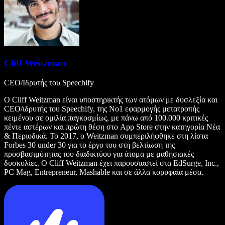
Cliff Weitzman
CEO/Ιδρυτής του Speechify
Ο Cliff Weitzman είναι υποστηρικτής των ατόμων με δυσλεξία και
CEO/ιδρυτής του Speechify, της Νο1 εφαρμογής μετατροπής
κειμένου σε ομιλία παγκοσμίως, με πάνω από 100.000 κριτικές
πέντε αστέρων και πρώτη θέση στο App Store στην κατηγορία Νέα
& Περιοδικά. Το 2017, ο Weitzman συμπεριλήφθηκε στη λίστα
Forbes 30 under 30 για το έργο του στη βελτίωση της
προσβασιμότητας του διαδικτύου για άτομα με μαθησιακές
δυσκολίες. Ο Cliff Weitzman έχει παρουσιαστεί στα EdSurge, Inc.,
PC Mag, Entrepreneur, Mashable και σε άλλα κορυφαία μέσα.