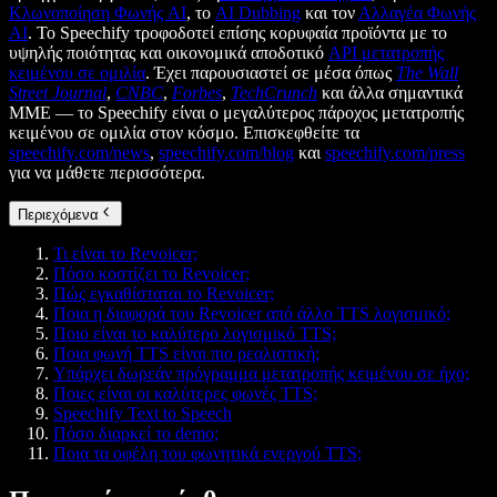
Κλωνοποίηση Φωνής AI
, το
AI Dubbing
και τον
Αλλαγέα Φωνής
AI
. Το Speechify τροφοδοτεί επίσης κορυφαία προϊόντα με το
υψηλής ποιότητας και οικονομικά αποδοτικό
API μετατροπής
κειμένου σε ομιλία
. Έχει παρουσιαστεί σε μέσα όπως
The Wall
Street Journal
,
CNBC
,
Forbes
,
TechCrunch
και άλλα σημαντικά
ΜΜΕ — το Speechify είναι ο μεγαλύτερος πάροχος μετατροπής
κειμένου σε ομιλία στον κόσμο. Επισκεφθείτε τα
speechify.com/news
,
speechify.com/blog
και
speechify.com/press
για να μάθετε περισσότερα.
Περιεχόμενα
Τι είναι το Revoicer;
Πόσο κοστίζει το Revoicer;
Πώς εγκαθίσταται το Revoicer;
Ποια η διαφορά του Revoicer από άλλο TTS λογισμικό;
Ποιο είναι το καλύτερο λογισμικό TTS;
Ποια φωνή TTS είναι πιο ρεαλιστική;
Υπάρχει δωρεάν πρόγραμμα μετατροπής κειμένου σε ήχο;
Ποιες είναι οι καλύτερες φωνές TTS;
Speechify Text to Speech
Πόσο διαρκεί το demo;
Ποια τα οφέλη του φωνητικά ενεργού TTS;