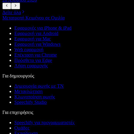
Δείτε όλα
Μετατροπή Κειμένου σε Ομιλία
Εφαρμογές για iPhone & iPad
Εφαρμογή για Android
Εφαρμογή για Mac
Εφαρμογή για Windows
Web εφαρμογή
Επέκταση για Chrome
Πρόσθετο για Edge
Λήψη εφαρμογής
Για δημιουργούς
Δημιουργία φωνής με ΤΝ
Μεταγλώττιση
Κλωνοποίηση φωνής
Speechify Studio
Για επιχειρήσεις
Speechify για προγραμματιστές
Ομάδες
Εκπαίδευση