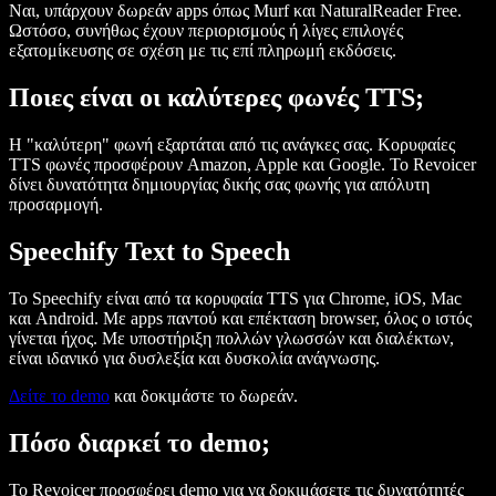
Ναι, υπάρχουν δωρεάν apps όπως Murf και NaturalReader Free.
Ωστόσο, συνήθως έχουν περιορισμούς ή λίγες επιλογές
εξατομίκευσης σε σχέση με τις επί πληρωμή εκδόσεις.
Ποιες είναι οι καλύτερες φωνές TTS;
Η "καλύτερη" φωνή εξαρτάται από τις ανάγκες σας. Κορυφαίες
TTS φωνές προσφέρουν Amazon, Apple και Google. Το Revoicer
δίνει δυνατότητα δημιουργίας δικής σας φωνής για απόλυτη
προσαρμογή.
Speechify Text to Speech
Το Speechify είναι από τα κορυφαία TTS για Chrome, iOS, Mac
και Android. Με apps παντού και επέκταση browser, όλος ο ιστός
γίνεται ήχος. Με υποστήριξη πολλών γλωσσών και διαλέκτων,
είναι ιδανικό για δυσλεξία και δυσκολία ανάγνωσης.
Δείτε το demo
και δοκιμάστε το δωρεάν.
Πόσο διαρκεί το demo;
Το Revoicer προσφέρει demo για να δοκιμάσετε τις δυνατότητές