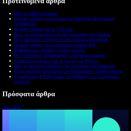
Προτεινόμενα άρθρα
Πώς να μάθετε ιταλικά
Πλήρης οδηγός στον πίνακα του Διεθνούς Φωνητικού
Αλφαβήτου
Πλήρης οδηγός για τα TTS bots
Πώς να χρησιμοποιείς τα φίλτρα φωνής στο TikTok
Οι 5 καλύτερες γεννήτριες σκωτσέζικης προφοράς
Πλήρης οδηγός για το σύστημα γραφής IPA
Μαθαίνοντας εβραϊκά: πλήρης οδηγός
Οι 5 καλύτεροι μεταφραστές ελληνικής γλώσσας
Ο απόλυτος οδηγός για τις φωνές του Pictory
Πώς να απενεργοποιήσετε τον Αφηγητή στα Windows
Εξερευνώντας τον κόσμο του ReaderLink: πλήρης οδηγός
Ο καλύτερος EPUB reader για Windows: οι 5 κορυφαίες
επιλογές
Πρόσφατα άρθρα
Δείτε όλα