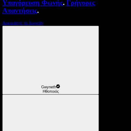
Υπαγόρευση Φωνής
.
Γρήγορες
Απαντήσεις
.
Δοκιμάστε το δωρεάν
Gwyneth
Ηθοποιός