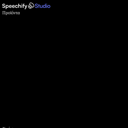
Γράψτε 5× πιο γρήγορα με φωνητική πληκτρολόγηση
Προϊόντα
Μάθετε περισσότερα