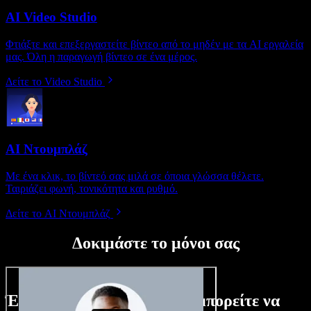
AI Video Studio
Φτιάξτε και επεξεργαστείτε βίντεο από το μηδέν με τα AI εργαλεία
μας. Όλη η παραγωγή βίντεο σε ένα μέρος.
Δείτε το Video Studio
AI Ντουμπλάζ
Με ένα κλικ, το βίντεό σας μιλά σε όποια γλώσσα θέλετε.
Ταιριάζει φωνή, τονικότητα και ρυθμό.
Δείτε το AI Ντουμπλάζ
Δοκιμάστε το μόνοι σας
Ένα μικρό δείγμα από όσα μπορείτε να