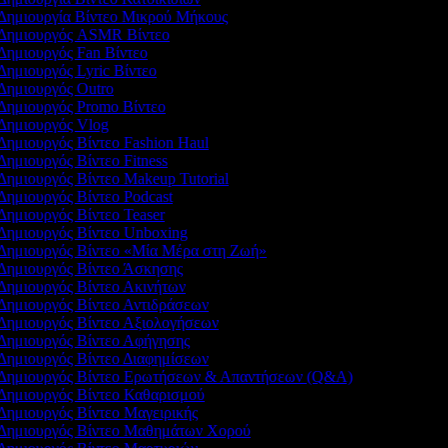
Δημιουργία Βίντεο Μικρού Μήκους
Δημιουργός ASMR Βίντεο
ημιουργός Fan Βίντεο
ημιουργός Lyric Βίντεο
ημιουργός Outro
Δημιουργός Promo Βίντεο
Δημιουργός Vlog
ημιουργός Βίντεο Fashion Haul
ημιουργός Βίντεο Fitness
ημιουργός Βίντεο Makeup Tutorial
ημιουργός Βίντεο Podcast
ημιουργός Βίντεο Teaser
Δημιουργός Βίντεο Unboxing
Δημιουργός Βίντεο «Μία Μέρα στη Ζωή»
Δημιουργός Βίντεο Άσκησης
ημιουργός Βίντεο Ακινήτων
ημιουργός Βίντεο Αντιδράσεων
Δημιουργός Βίντεο Αξιολογήσεων
Δημιουργός Βίντεο Αφήγησης
ημιουργός Βίντεο Διαφημίσεων
Δημιουργός Βίντεο Ερωτήσεων & Απαντήσεων (Q&A)
Δημιουργός Βίντεο Καθαρισμού
ημιουργός Βίντεο Μαγειρικής
Δημιουργός Βίντεο Μαθημάτων Χορού