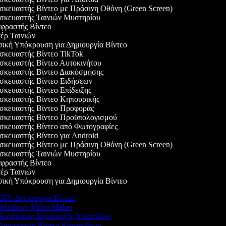
κευαστής Βίντεο με Πράσινη Οθόνη (Green Screen)
κευαστής Ταινιών Μυστηρίου
ραστής Βίντεο
ρ Ταινιών
κή Υπόκρουση για Δημιουργία Βίντεο
κευαστής Βίντεο TikTok
κευαστής Βίντεο Αυτοκινήτου
κευαστής Βίντεο Διακόσμησης
κευαστής Βίντεο Ειδήσεων
κευαστής Βίντεο Επίδειξης
κευαστής Βίντεο Κηπουρικής
κευαστής Βίντεο Προφοράς
κευαστής Βίντεο Προϋπολογισμού
κευαστής Βίντεο από Φωτογραφίες
κευαστής Βίντεο για Android
κευαστής Βίντεο με Πράσινη Οθόνη (Green Screen)
κευαστής Ταινιών Μυστηρίου
ραστής Βίντεο
ρ Ταινιών
κή Υπόκρουση για Δημιουργία Βίντεο
IY Δημιουργία Βίντεο
Windows Video Maker
Αυτόματος Δημιουργός Υποτίτλων
ημιουργία Βίντεο Κατοικίδιων