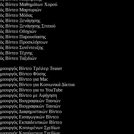
γός Βίντεο Μαθημάτων Χορού
γός Βίντεο Μαρτυριών
γός Βίντεο Μόδας
γός Βίντεο Ξενάγησης
γός Βίντεο Ξενάγησης Σπιτιού
γός Βίντεο Οδηγιών
γός Βίντεο Παρουσίασης
γός Βίντεο Προσκλήσεων
γός Βίντεο Συνέντευξης
γός Βίντεο Τέχνης
γός Βίντεο Ταξιδιών
ιουργός Βίντεο Τρέιλερ Teaser
μιουργός Βίντεο Φύσης
ιουργός Βίντεο για Mac
ιουργός Βίντεο για Κοινωνικά Δίκτυα
ιουργός Βίντεο για το YouTube
μιουργός Βίντεο με Αφήγηση
μιουργός Βιογραφικών Ταινιών
μιουργός Βιογραφικών Ταινιών
ιουργός Διαφημιστικών Βίντεο
μιουργός Εισαγωγικών Βίντεο
ιουργός Εκπαιδευτικών Βίντεο
μιουργός Κινουμένων Σχεδίων
μιουργός Κινούμενων Σχεδίων