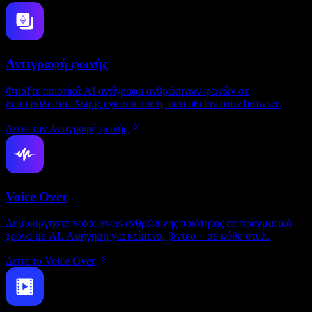
Αντιγραφή φωνής
Φτιάξτε ποιοτικά AI αντίγραφα ανθρώπινων φωνών σε
δευτερόλεπτα. Χωρίς εγκατάσταση, κατευθείαν στον browser.
Δείτε την Αντιγραφή φωνής
Voice Over
Δημιουργήστε voice overs ανθρώπινης ποιότητας σε πραγματικό
χρόνο με AI. Αφήγηση για κείμενα, βίντεο – σε κάθε στυλ.
Δείτε το Voice Over