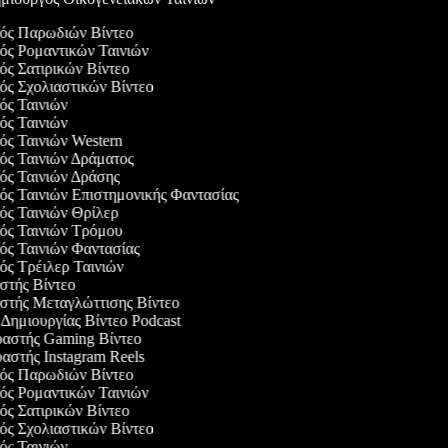
γός Παρωδιών Βίντεο
γός Ρομαντικών Ταινιών
γός Σατιρικών Βίντεο
γός Σχολιαστικών Βίντεο
γός Ταινιών
γός Ταινιών
γός Ταινιών Western
γός Ταινιών Δράματος
γός Ταινιών Δράσης
γός Ταινιών Επιστημονικής Φαντασίας
γός Ταινιών Θρίλερ
γός Ταινιών Τρόμου
γός Ταινιών Φαντασίας
γός Τρέιλερ Ταινιών
αστής Βίντεο
αστής Μεταγλώττισης Βίντεο
ο Δημιουργίας Βίντεο Podcast
υαστής Gaming Βίντεο
υαστής Instagram Reels
γός Παρωδιών Βίντεο
γός Ρομαντικών Ταινιών
γός Σατιρικών Βίντεο
γός Σχολιαστικών Βίντεο
γός Ταινιών