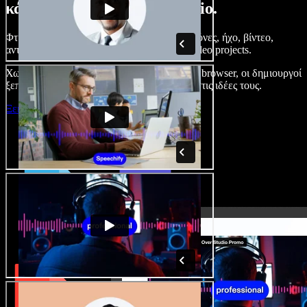
κάνετε με το Speechify Studio.
Φτιάξτε voice overs, προσθέστε δωρεάν εικόνες, ήχο, βίντεο,
αντιγραφή φωνής – ολοκληρωμένα audio/video projects.
Χωρίς καμπύλη εκμάθησης και με όλα στον browser, οι δημιουργοί
ξεπερνούν τα κλασικά όρια και δίνουν ζωή στις ιδέες τους.
Ξεκινήστε με το Studio