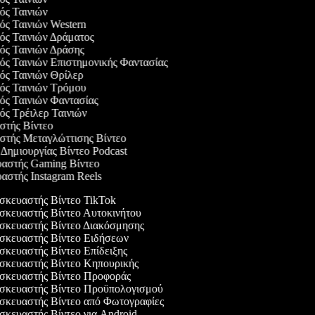
γός Ταινιών
γός Ταινιών Western
γός Ταινιών Δράματος
γός Ταινιών Δράσης
γός Ταινιών Επιστημονικής Φαντασίας
γός Ταινιών Θρίλερ
γός Ταινιών Τρόμου
γός Ταινιών Φαντασίας
γός Τρέιλερ Ταινιών
αστής Βίντεο
αστής Μεταγλώττισης Βίντεο
ο Δημιουργίας Βίντεο Podcast
υαστής Gaming Βίντεο
υαστής Instagram Reels
κευαστής Βίντεο TikTok
κευαστής Βίντεο Αυτοκινήτου
κευαστής Βίντεο Διακόσμησης
κευαστής Βίντεο Ειδήσεων
κευαστής Βίντεο Επίδειξης
κευαστής Βίντεο Κηπουρικής
κευαστής Βίντεο Προφοράς
κευαστής Βίντεο Προϋπολογισμού
κευαστής Βίντεο από Φωτογραφίες
κευαστής Βίντεο για Android