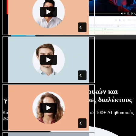
Τεράστια συλλογή ανδρικών και
γυναικείων φωνών με άπειρες διαλέκτους
Κάθε έργο είναι μοναδικό. Διάλεξε ανάμεσα σε 100+ AI ηθοποιούς
φωνής & διαλέκτους και κάν’ τους όπως θες.