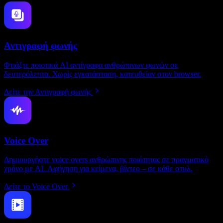
Αντιγραφή φωνής
Φτιάξτε ποιοτικά AI αντίγραφα ανθρώπινων φωνών σε
δευτερόλεπτα. Χωρίς εγκατάσταση, κατευθείαν στον browser.
Δείτε την Αντιγραφή φωνής
Voice Over
Δημιουργήστε voice overs ανθρώπινης ποιότητας σε πραγματικό
χρόνο με AI. Αφήγηση για κείμενα, βίντεο – σε κάθε στυλ.
Δείτε το Voice Over