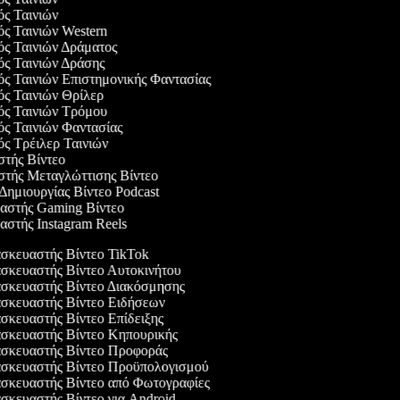
γός Ταινιών
ός Ταινιών Western
γός Ταινιών Δράματος
γός Ταινιών Δράσης
γός Ταινιών Επιστημονικής Φαντασίας
γός Ταινιών Θρίλερ
γός Ταινιών Τρόμου
γός Ταινιών Φαντασίας
γός Τρέιλερ Ταινιών
αστής Βίντεο
αστής Μεταγλώττισης Βίντεο
 Δημιουργίας Βίντεο Podcast
υαστής Gaming Βίντεο
υαστής Instagram Reels
κευαστής Βίντεο TikTok
κευαστής Βίντεο Αυτοκινήτου
κευαστής Βίντεο Διακόσμησης
κευαστής Βίντεο Ειδήσεων
κευαστής Βίντεο Επίδειξης
κευαστής Βίντεο Κηπουρικής
κευαστής Βίντεο Προφοράς
κευαστής Βίντεο Προϋπολογισμού
κευαστής Βίντεο από Φωτογραφίες
κευαστής Βίντεο για Android