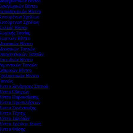
Διαφημιστικών Βίντεο
 Εισαγωγικών Βίντεο
Εκπαιδευτικών Βίντεο
 Κινουμένων Σχεδίων
 Κινούμενων Σχεδίων
 Κολλάζ Βίντεο
Κωμικής Ταινίας
 Κωμικών Βίντεο
 Μουσικών Βίντεο
 Μουσικών Ταινιών
Οικογενειακών Ταινιών
 Παρωδιών Βίντεο
Ρομαντικών Ταινιών
Σατιρικών Βίντεο
Σχολιαστικών Βίντεο
Ταινιών
Βίντεο Ξενάγησης Σπιτιού
 Βίντεο Οδηγιών
 Βίντεο Παρουσίασης
 Βίντεο Προσκλήσεων
Βίντεο Συνέντευξης
Βίντεο Τέχνης
Βίντεο Ταξιδιών
Βίντεο Τρέιλερ Teaser
 Βίντεο Φύσης