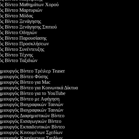
γός Βίντεο Μαθημάτων Χορού
γός Βίντεο Μαρτυριών
γός Βίντεο Μόδας
γός Βίντεο Ξενάγησης
ός Βίντεο Ξενάγησης Σπιτιού
γός Βίντεο Οδηγιών
γός Βίντεο Παρουσίασης
γός Βίντεο Προσκλήσεων
γός Βίντεο Συνέντευξης
ός Βίντεο Τέχνης
ός Βίντεο Ταξιδιών
μιουργός Βίντεο Τρέιλερ Teaser
μιουργός Βίντεο Φύσης
μιουργός Βίντεο για Mac
μιουργός Βίντεο για Κοινωνικά Δίκτυα
μιουργός Βίντεο για το YouTube
μιουργός Βίντεο με Αφήγηση
μιουργός Βιογραφικών Ταινιών
μιουργός Βιογραφικών Ταινιών
μιουργός Διαφημιστικών Βίντεο
μιουργός Εισαγωγικών Βίντεο
μιουργός Εκπαιδευτικών Βίντεο
μιουργός Κινουμένων Σχεδίων
μιουργός Κινούμενων Σχεδίων