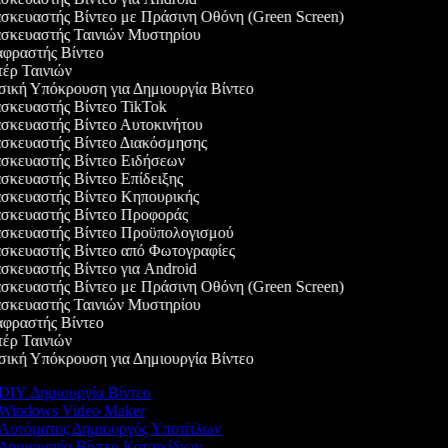
κευαστής Βίντεο με Πράσινη Οθόνη (Green Screen)
κευαστής Ταινιών Μυστηρίου
ραστής Βίντεο
ρ Ταινιών
κή Υπόκρουση για Δημιουργία Βίντεο
κευαστής Βίντεο TikTok
κευαστής Βίντεο Αυτοκινήτου
κευαστής Βίντεο Διακόσμησης
κευαστής Βίντεο Ειδήσεων
κευαστής Βίντεο Επίδειξης
κευαστής Βίντεο Κηπουρικής
κευαστής Βίντεο Προφοράς
κευαστής Βίντεο Προϋπολογισμού
κευαστής Βίντεο από Φωτογραφίες
κευαστής Βίντεο για Android
κευαστής Βίντεο με Πράσινη Οθόνη (Green Screen)
κευαστής Ταινιών Μυστηρίου
ραστής Βίντεο
ρ Ταινιών
κή Υπόκρουση για Δημιουργία Βίντεο
DIY Δημιουργία Βίντεο
Windows Video Maker
Αυτόματος Δημιουργός Υποτίτλων
Δημιουργία Βίντεο Κατοικίδιων