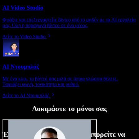
AI Video Studio
Φτιάξτε και επεξεργαστείτε βίντεο από το μηδέν με τα AI εργαλεία
μας. Όλη η παραγωγή βίντεο σε ένα μέρος.
Δείτε το Video Studio
AI Ντουμπλάζ
Με ένα κλικ, το βίντεό σας μιλά σε όποια γλώσσα θέλετε.
Ταιριάζει φωνή, τονικότητα και ρυθμό.
Δείτε το AI Ντουμπλάζ
Δοκιμάστε το μόνοι σας
Ένα μικρό δείγμα από όσα μπορείτε να