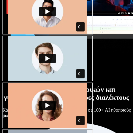
Τεράστια συλλογή ανδρικών και
γυναικείων φωνών με άπειρες διαλέκτους
Κάθε έργο είναι μοναδικό. Διάλεξε ανάμεσα σε 100+ AI ηθοποιούς
φωνής & διαλέκτους και κάν’ τους όπως θες.