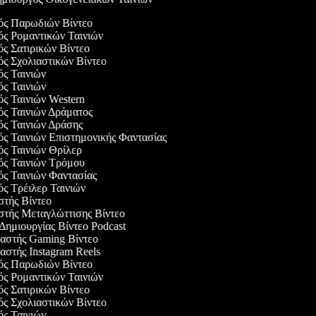
γός Παρωδιών Βίντεο
γός Ρομαντικών Ταινιών
ός Σατιρικών Βίντεο
γός Σχολιαστικών Βίντεο
γός Ταινιών
γός Ταινιών
ός Ταινιών Western
γός Ταινιών Δράματος
γός Ταινιών Δράσης
γός Ταινιών Επιστημονικής Φαντασίας
γός Ταινιών Θρίλερ
γός Ταινιών Τρόμου
γός Ταινιών Φαντασίας
γός Τρέιλερ Ταινιών
αστής Βίντεο
αστής Μεταγλώττισης Βίντεο
 Δημιουργίας Βίντεο Podcast
υαστής Gaming Βίντεο
υαστής Instagram Reels
γός Παρωδιών Βίντεο
γός Ρομαντικών Ταινιών
ός Σατιρικών Βίντεο
γός Σχολιαστικών Βίντεο
γός Ταινιών