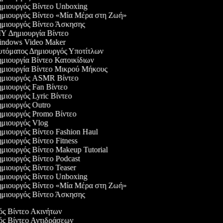
μιουργός Βίντεο Unboxing
μιουργός Βίντεο «Μία Μέρα στη Ζωή»
μιουργός Βίντεο Άσκησης
Y Δημιουργία Βίντεο
ndows Video Maker
τόματος Δημιουργός Υποτίτλων
μιουργία Βίντεο Κατοικίδιων
μιουργία Βίντεο Μικρού Μήκους
μιουργός ASMR Βίντεο
μιουργός Fan Βίντεο
μιουργός Lyric Βίντεο
μιουργός Outro
μιουργός Promo Βίντεο
μιουργός Vlog
μιουργός Βίντεο Fashion Haul
μιουργός Βίντεο Fitness
μιουργός Βίντεο Makeup Tutorial
μιουργός Βίντεο Podcast
μιουργός Βίντεο Teaser
μιουργός Βίντεο Unboxing
μιουργός Βίντεο «Μία Μέρα στη Ζωή»
μιουργός Βίντεο Άσκησης
γός Βίντεο Ακινήτων
γός Βίντεο Αντιδράσεων