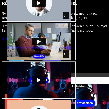
κάνετε με το Speechify Studio.
Φτιάξτε voice overs, προσθέστε δωρεάν εικόνες, ήχο, βίντεο,
αντιγραφή φωνής – ολοκληρωμένα audio/video projects.
Χωρίς καμπύλη εκμάθησης και με όλα στον browser, οι δημιουργοί
ξεπερνούν τα κλασικά όρια και δίνουν ζωή στις ιδέες τους.
Ξεκινήστε με το Studio