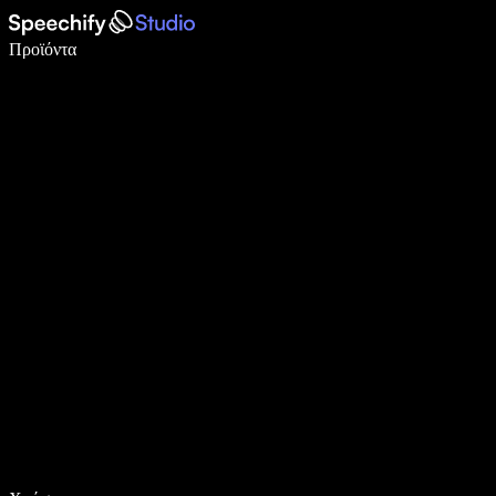
Γράψτε 5× πιο γρήγορα με φωνητική πληκτρολόγηση
Προϊόντα
Μάθετε περισσότερα