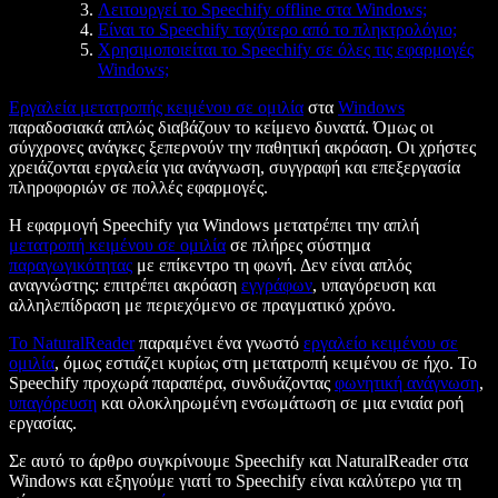
Λειτουργεί το Speechify offline στα Windows;
Είναι το Speechify ταχύτερο από το πληκτρολόγιο;
Χρησιμοποιείται το Speechify σε όλες τις εφαρμογές
Windows;
Εργαλεία μετατροπής κειμένου σε ομιλία
στα
Windows
παραδοσιακά απλώς διαβάζουν το κείμενο δυνατά. Όμως οι
σύγχρονες ανάγκες ξεπερνούν την παθητική ακρόαση. Οι χρήστες
χρειάζονται εργαλεία για ανάγνωση, συγγραφή και επεξεργασία
πληροφοριών σε πολλές εφαρμογές.
Η εφαρμογή Speechify για Windows μετατρέπει την απλή
μετατροπή κειμένου σε ομιλία
σε πλήρες σύστημα
παραγωγικότητας
με επίκεντρο τη φωνή. Δεν είναι απλός
αναγνώστης: επιτρέπει ακρόαση
εγγράφων
, υπαγόρευση και
αλληλεπίδραση με περιεχόμενο σε πραγματικό χρόνο.
Το NaturalReader
παραμένει ένα γνωστό
εργαλείο κειμένου σε
ομιλία
, όμως εστιάζει κυρίως στη μετατροπή κειμένου σε ήχο. Το
Speechify προχωρά παραπέρα, συνδυάζοντας
φωνητική ανάγνωση
,
υπαγόρευση
και ολοκληρωμένη ενσωμάτωση σε μια ενιαία ροή
εργασίας.
Σε αυτό το άρθρο συγκρίνουμε Speechify και NaturalReader στα
Windows και εξηγούμε γιατί το Speechify είναι καλύτερο για τη