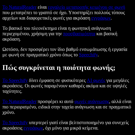
Το NaturalReader
είναι
εργαλείο μετατροπής κειμένου σε φωνή
που μετατρέπει το γραπτό σε ήχο. Υποστηρίζει πολλούς τύπους
αρχείων και διαφορετικές φωνές για ακρόαση
εγγράφων
.
Το βασικό του πλεονέκτημα είναι η φωνητική ανάγνωση
περιεχομένου, χρήσιμη για την
προσβασιμότητα
και βασική
ακρόαση.
Ωστόσο, δεν προσφέρει τον ίδιο βαθμό ενσωμάτωσης ή εργασία
με φωνή σε πραγματικό χρόνο όπως το
Speechify
.
Πώς συγκρίνεται η ποιότητα φωνής;
Το Speechify
δίνει έμφαση σε φυσικότερες
AI φωνές
για μεγάλες
ακροάσεις. Οι φωνές παραμένουν καθαρές ακόμα και σε υψηλές
ταχύτητες.
Το NaturalReader
προσφέρει κι αυτό
φωνές ανάγνωσης
, αλλά είναι
πιο περιορισμένο, ειδικά στην ταχεία ανάγνωση και σε πραγματικό
χρόνο.
Το Speechify
υπερτερεί γιατί είναι βελτιστοποιημένο για συνεχείς
ακροάσεις
εγγράφων
, όχι μόνο για μικρά κείμενα.