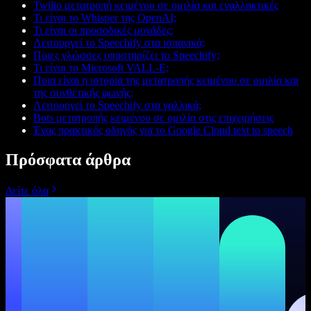
Twilio μετατροπή κειμένου σε ομιλία και εναλλακτικές
Τι είναι το Whisper της OpenAI;
Τι είναι οι προσοδικές μονάδες;
Λειτουργεί το Speechify στα ισπανικά;
Ποιες γλώσσες υποστηρίζει το Speechify;
Τι είναι το Microsoft VALL-E;
Ποια είναι η ιστορία της μετατροπής κειμένου σε ομιλία και
της συνθετικής φωνής;
Λειτουργεί το Speechify στα γαλλικά;
Bots μετατροπής κειμένου σε ομιλία στις επιχειρήσεις
Ένας πρακτικός οδηγός για το Google Cloud text to speech
Πρόσφατα άρθρα
Δείτε όλα