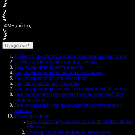
50M+ χρήστες
Περιεχόμενα
Τι είναι το Speechify για Windows και ποια η διαφορά του;
Τι είναι το NaturalReader και σε τι εστιάζει;
Πώς συγκρίνεται η ποιότητα φωνής;
Πώς συγκρίνεται η υπαγόρευση στα Windows;
Πώς συγκρίνεται η λειτουργία offline;
Πώς διαφέρουν οι ροές εργασίας;
Πώς συγκρίνεται η ενσωμάτωση σε εφαρμογές Windows;
Γιατί το Speechify είναι ταχύτερο και πιο αποδοτικό στην
καθημερινότητα;
Γιατί το Speechify είναι η καλύτερη επιλογή για χρήστες
Windows;
Συχνές ερωτήσεις
Είναι το Speechify καλύτερο από το NaturalReader στα
Windows;
Υποστηρίζει το NaturalReader υπαγόρευση;