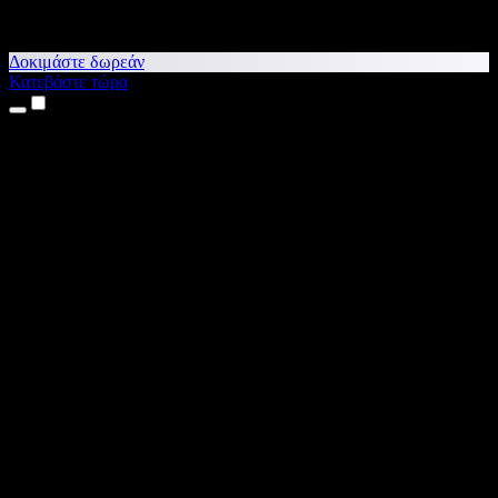
Δοκιμάστε δωρεάν
Κατεβάστε τώρα
Προϊόντα
Κείμενο σε Ομιλία
Εφαρμογές για iPhone & iPad
Εφαρμογή για Android
Επέκταση για Chrome
Επέκταση για Edge
Web εφαρμογή
Εφαρμογή για Mac
Εφαρμογή για Windows