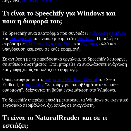
σύγχρονη
παραγωγικότητα
.
Τι είναι το Speechify για Windows και
ποια η διαφορά του;
Το Speechify είναι πλατφόρμα που συνδυάζει
ανάγνωση κειμένου
και
υπαγόρευση
σε ενιαία εμπειρία στα
Windows
. Προσφέρει
ακρόαση σε
PDF
,
emails
,
ιστοσελίδες
και
έγγραφα
, αλλά και
υπαγόρευση κειμένου σε κάθε εφαρμογή.
Σε αντίθεση με τα παραδοσιακά εργαλεία, το Speechify λειτουργεί
σε επίπεδο συστήματος. Έτσι μπορείτε να εναλλάσσετε ανάγνωση
και γραφή χωρίς να αλλάζετε εφαρμογή.
Όπως αναφέρεται στο
άρθρο του Windows Central
του Sean
Endicott, το
Speechify
“λειτούργησε απροβλημάτιστα σε κάθε
εφαρμογή”, δείχνοντας τη βαθιά ενσωμάτωση στα Windows.
Το Speechify υπερέχει επειδή μετατρέπει τα Windows σε φωνητικό
εργασιακό περιβάλλον, όχι απλώς σε αναγνώστη.
Τι είναι το NaturalReader και σε τι
εστιάζει;