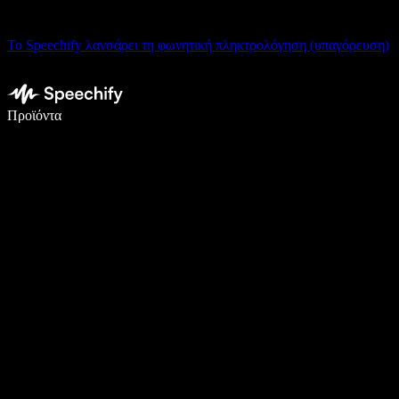
Το Speechify λανσάρει τη φωνητική πληκτρολόγηση (υπαγόρευση)
Γράψτε 5× πιο γρήγορα με φωνητική πληκτρολόγηση
Προϊόντα
Μάθετε περισσότερα