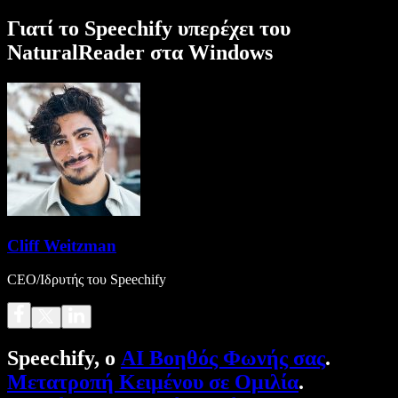
Γιατί το Speechify υπερέχει του
NaturalReader στα Windows
Cliff Weitzman
CEO/Ιδρυτής του Speechify
Speechify, ο
AI Βοηθός Φωνής σας
.
Μετατροπή Κειμένου σε Ομιλία
.