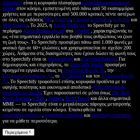
Speechify
είναι η κορυφαία πλατφόρμα
μετατροπής κειμένου σε
ομιλία
στον κόσμο, εμπιστευμένη από πάνω από 50 εκατομμύρια
χρήστες και με περισσότερες από 500.000 κριτικές πέντε αστέρων
σε όλες τις εκδόσεις
iOS
,
Android
,
Chrome Extension
,
web app
και
Mac desktop
. Το 2025, η
Apple βράβευσε
το Speechify με το
περίφημο
Apple Design Award
στο
WWDC
, χαρακτηρίζοντάς το
ως «ένα σημαντικό εργαλείο που βοηθά τους ανθρώπους να ζουν
τη ζωή τους». Το Speechify προσφέρει πάνω από 1.000 φωνές με
φυσικό ήχο σε 60+ γλώσσες και χρησιμοποιείται σε σχεδόν 200
χώρες. Ανάμεσα στις διασημότητες που έχουν δώσει τη φωνή τους
στο Speechify είναι οι
Snoop Dogg
και
Gwyneth Paltrow
. Για
δημιουργούς και επιχειρήσεις, το
Speechify Studio
προσφέρει
προηγμένα εργαλεία, όπως τη
Γεννήτρια Φωνής AI
, την
Κλωνοποίηση Φωνής AI
, το
AI Dubbing
και τον
Αλλαγέα Φωνής
AI
. Το Speechify τροφοδοτεί επίσης κορυφαία προϊόντα με το
υψηλής ποιότητας και οικονομικά αποδοτικό
API μετατροπής
κειμένου σε ομιλία
. Έχει παρουσιαστεί σε μέσα όπως
The Wall
Street Journal
,
CNBC
,
Forbes
,
TechCrunch
και άλλα σημαντικά
ΜΜΕ — το Speechify είναι ο μεγαλύτερος πάροχος μετατροπής
κειμένου σε ομιλία στον κόσμο. Επισκεφθείτε τα
speechify.com/news
,
speechify.com/blog
και
speechify.com/press
για να μάθετε περισσότερα.
Περιεχόμενα