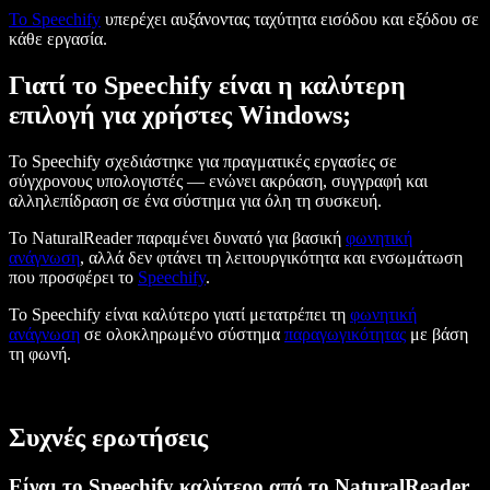
Το Speechify
υπερέχει αυξάνοντας ταχύτητα εισόδου και εξόδου σε
κάθε εργασία.
Γιατί το Speechify είναι η καλύτερη
επιλογή για χρήστες Windows;
Το Speechify σχεδιάστηκε για πραγματικές εργασίες σε
σύγχρονους υπολογιστές — ενώνει ακρόαση, συγγραφή και
αλληλεπίδραση σε ένα σύστημα για όλη τη συσκευή.
Το NaturalReader παραμένει δυνατό για βασική
φωνητική
ανάγνωση
, αλλά δεν φτάνει τη λειτουργικότητα και ενσωμάτωση
που προσφέρει το
Speechify
.
Το Speechify είναι καλύτερο γιατί μετατρέπει τη
φωνητική
ανάγνωση
σε ολοκληρωμένο σύστημα
παραγωγικότητας
με βάση
τη φωνή.
Συχνές ερωτήσεις
Είναι το Speechify καλύτερο από το NaturalReader