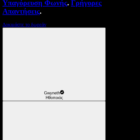
Υπαγόρευση Φωνής
.
Γρήγορες
Απαντήσεις
.
Δοκιμάστε το δωρεάν
Gwyneth
Ηθοποιός