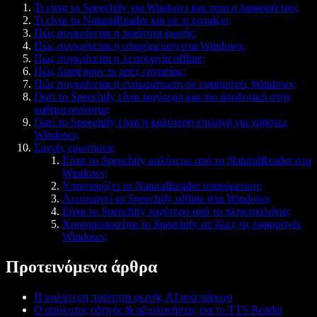
Τι είναι το Speechify για Windows και ποια η διαφορά του;
Τι είναι το NaturalReader και σε τι εστιάζει;
Πώς συγκρίνεται η ποιότητα φωνής;
Πώς συγκρίνεται η υπαγόρευση στα Windows;
Πώς συγκρίνεται η λειτουργία offline;
Πώς διαφέρουν οι ροές εργασίας;
Πώς συγκρίνεται η ενσωμάτωση σε εφαρμογές Windows;
Γιατί το Speechify είναι ταχύτερο και πιο αποδοτικό στην
καθημερινότητα;
Γιατί το Speechify είναι η καλύτερη επιλογή για χρήστες
Windows;
Συχνές ερωτήσεις
Είναι το Speechify καλύτερο από το NaturalReader στα
Windows;
Υποστηρίζει το NaturalReader υπαγόρευση;
Λειτουργεί το Speechify offline στα Windows;
Είναι το Speechify ταχύτερο από το πληκτρολόγιο;
Χρησιμοποιείται το Speechify σε όλες τις εφαρμογές
Windows;
Προτεινόμενα άρθρα
Η καλύτερη ποιότητα φωνής AI ανά πάροχο
Ο απόλυτος οδηγός & αξιολογήσεις για το TTS Reader