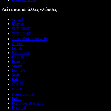
Δείτε και σε άλλες γλώσσες
العربية
Magyar
中文 (简体)
中文 (台灣)
中文 (简体 中国大陆)
Čeština
Dansk
Nederlands
English
Français
Suomi
Deutsch
हिन्दी
Italiano
日本語
한국어
Norsk bokmål
Polski
Português Brasileiro
Русский