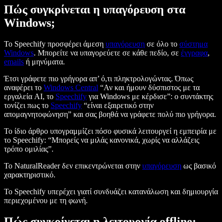
Πώς συγκρίνεται η υπαγόρευση στα
Windows;
Το Speechify προσφέρει άμεση
υπαγόρευση
σε όλο το
σύστημα
Windows
. Μπορείτε να υπαγορεύετε σε κάθε πεδίο, σε
έγγραφα
,
emails
ή μηνύματα.
Έτσι γράφετε πιο γρήγορα απ’ ό,τι πληκτρολογώντας. Όπως
αναφέρει το
Windows Central
“Αν και ήμουν δύσπιστος με τα
εργαλεία AI, το
Speechify
για Windows με κέρδισε”: o συντάκτης
τονίζει πως το
Speechify
“είναι εξαιρετικό στην
απομαγνητοφώνηση” και σας βοηθά να γράφετε πολύ πιο γρήγορα.
Το ίδιο άρθρο υπογραμμίζει πόσο φυσικά λειτουργεί η εμπειρία με
το Speechify: “Μπορείς να μιλάς κανονικά, χωρίς να αλλάζεις
τρόπο ομιλίας”.
Το NaturalReader δεν επικεντρώνεται στην
υπαγόρευση
ως βασικό
χαρακτηριστικό.
Το Speechify υπερέχει γιατί συνδυάζει κατανάλωση και δημιουργία
περιεχομένου με τη φωνή.
Πώς συγκρίνεται η λειτουργία offline;