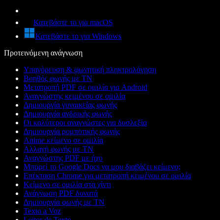
Κατεβάστε το για macOS
Κατεβάστε το για Windows
Προτεινόμενη ανάγνωση
Υπαγόρευση & φωνητική πληκτρολόγηση
Βοηθός φωνής με ΤΝ
Μετατροπή PDF σε ομιλία για Android
Αναγνώστης κειμένου σε ομιλία
Δημιουργία γυναικείας φωνής
Δημιουργία ανδρικής φωνής
Οι καλύτεροι αναγνώστες για δυσλεξία
Δημιουργία ρομποτικής φωνής
Anime κείμενο σε ομιλία
Αλλαγή φωνής με ΤΝ
Αναγνώστης PDF με ήχο
Μπορεί το Google Docs να μου διαβάζει κείμενο;
Επέκταση Chrome για μετατροπή κειμένου σε ομιλία
Κείμενο σε ομιλία στα χίντι
Ανάγνωση PDF δυνατά
Δημιουργία φωνής με ΤΝ
Texto a Voz
Leitor de Texto