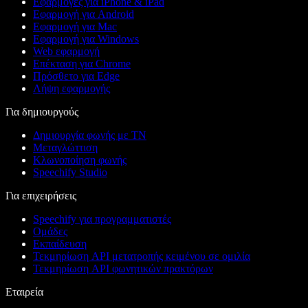
Εφαρμογές για iPhone & iPad
Εφαρμογή για Android
Εφαρμογή για Mac
Εφαρμογή για Windows
Web εφαρμογή
Επέκταση για Chrome
Πρόσθετο για Edge
Λήψη εφαρμογής
Για δημιουργούς
Δημιουργία φωνής με ΤΝ
Μεταγλώττιση
Κλωνοποίηση φωνής
Speechify Studio
Για επιχειρήσεις
Speechify για προγραμματιστές
Ομάδες
Εκπαίδευση
Τεκμηρίωση API μετατροπής κειμένου σε ομιλία
Τεκμηρίωση API φωνητικών πρακτόρων
Εταιρεία