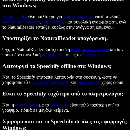
στα Windows;
Το Speechify
είναι καλύτερο για
παραγωγικότητα
γιατί συνδυάζει
φωνητική ανάγνωση
,
υπαγόρευση
και συνολική ενσωμάτωση, ενώ
το NaturalReader εστιάζει κυρίως στην ανάγνωση κειμένου.
Υποστηρίζει το NaturalReader υπαγόρευση;
Όχι, το NaturalReader βασίζεται στη
φωνητική ανάγνωση
και δεν
προσφέρει συνολική
υπαγόρευση
όπως το
Speechify
.
Λειτουργεί το Speechify offline στα Windows;
Ναι, το Speechify επιτρέπει λειτουργία στη συσκευή, ώστε να
χρησιμοποιείτε
φωνητική ανάγνωση
και
υπαγόρευση
χωρίς cloud.
Είναι το Speechify ταχύτερο από το πληκτρολόγιο;
Ναι, η
υπαγόρευση
με το
Speechify
είναι πολύ ταχύτερη απ’ το
γράψιμο, ειδικά σε μεγάλα κείμενα.
Χρησιμοποιείται το Speechify σε όλες τις εφαρμογές
Windows;