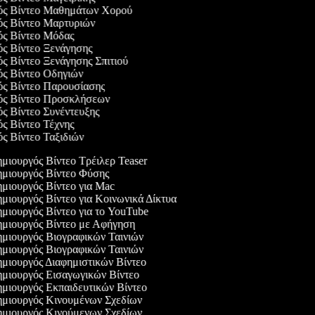
γός Βίντεο Μαθημάτων Χορού
γός Βίντεο Μαρτυριών
γός Βίντεο Μόδας
ός Βίντεο Ξενάγησης
ός Βίντεο Ξενάγησης Σπιτιού
γός Βίντεο Οδηγιών
γός Βίντεο Παρουσίασης
γός Βίντεο Προσκλήσεων
ός Βίντεο Συνέντευξης
ός Βίντεο Τέχνης
ός Βίντεο Ταξιδιών
μιουργός Βίντεο Τρέιλερ Teaser
μιουργός Βίντεο Φύσης
μιουργός Βίντεο για Mac
μιουργός Βίντεο για Κοινωνικά Δίκτυα
μιουργός Βίντεο για το YouTube
μιουργός Βίντεο με Αφήγηση
μιουργός Βιογραφικών Ταινιών
μιουργός Βιογραφικών Ταινιών
μιουργός Διαφημιστικών Βίντεο
μιουργός Εισαγωγικών Βίντεο
μιουργός Εκπαιδευτικών Βίντεο
μιουργός Κινουμένων Σχεδίων
μιουργός Κινούμενων Σχεδίων