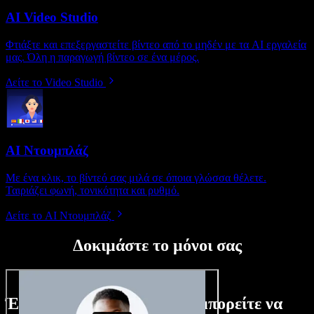
AI Video Studio
Φτιάξτε και επεξεργαστείτε βίντεο από το μηδέν με τα AI εργαλεία
μας. Όλη η παραγωγή βίντεο σε ένα μέρος.
Δείτε το Video Studio
AI Ντουμπλάζ
Με ένα κλικ, το βίντεό σας μιλά σε όποια γλώσσα θέλετε.
Ταιριάζει φωνή, τονικότητα και ρυθμό.
Δείτε το AI Ντουμπλάζ
Δοκιμάστε το μόνοι σας
Ένα μικρό δείγμα από όσα μπορείτε να