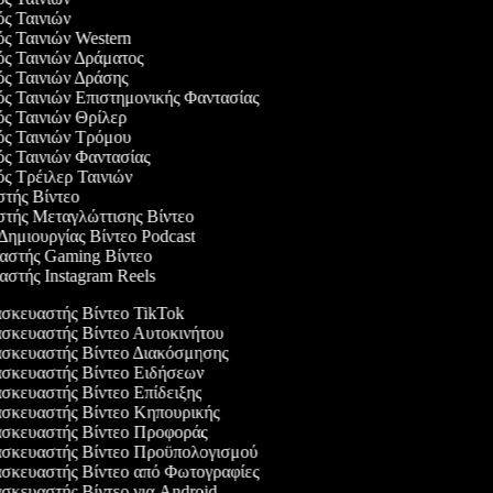
ός Ταινιών
ός Ταινιών Western
ός Ταινιών Δράματος
ός Ταινιών Δράσης
ός Ταινιών Επιστημονικής Φαντασίας
ός Ταινιών Θρίλερ
γός Ταινιών Τρόμου
ός Ταινιών Φαντασίας
ός Τρέιλερ Ταινιών
στής Βίντεο
αστής Μεταγλώττισης Βίντεο
 Δημιουργίας Βίντεο Podcast
υαστής Gaming Βίντεο
αστής Instagram Reels
κευαστής Βίντεο TikTok
κευαστής Βίντεο Αυτοκινήτου
σκευαστής Βίντεο Διακόσμησης
σκευαστής Βίντεο Ειδήσεων
κευαστής Βίντεο Επίδειξης
σκευαστής Βίντεο Κηπουρικής
σκευαστής Βίντεο Προφοράς
σκευαστής Βίντεο Προϋπολογισμού
κευαστής Βίντεο από Φωτογραφίες
κευαστής Βίντεο για Android