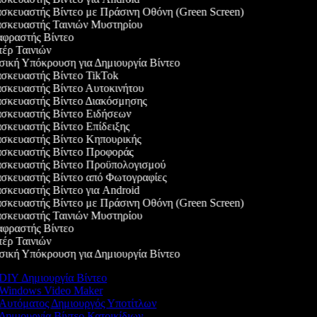
κευαστής Βίντεο με Πράσινη Οθόνη (Green Screen)
σκευαστής Ταινιών Μυστηρίου
φραστής Βίντεο
ρ Ταινιών
κή Υπόκρουση για Δημιουργία Βίντεο
κευαστής Βίντεο TikTok
κευαστής Βίντεο Αυτοκινήτου
σκευαστής Βίντεο Διακόσμησης
σκευαστής Βίντεο Ειδήσεων
κευαστής Βίντεο Επίδειξης
σκευαστής Βίντεο Κηπουρικής
σκευαστής Βίντεο Προφοράς
σκευαστής Βίντεο Προϋπολογισμού
κευαστής Βίντεο από Φωτογραφίες
κευαστής Βίντεο για Android
κευαστής Βίντεο με Πράσινη Οθόνη (Green Screen)
σκευαστής Ταινιών Μυστηρίου
φραστής Βίντεο
ρ Ταινιών
κή Υπόκρουση για Δημιουργία Βίντεο
DIY Δημιουργία Βίντεο
Windows Video Maker
Αυτόματος Δημιουργός Υποτίτλων
Δημιουργία Βίντεο Κατοικίδιων