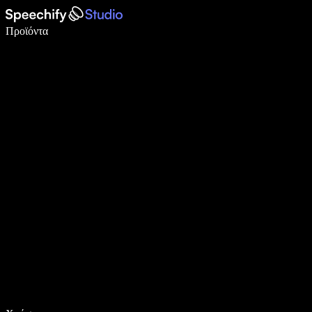
Γράψτε 5× πιο γρήγορα με φωνητική πληκτρολόγηση
Προϊόντα
Μάθετε περισσότερα