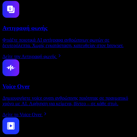
Αντιγραφή φωνής
Φτιάξτε ποιοτικά AI αντίγραφα ανθρώπινων φωνών σε
δευτερόλεπτα. Χωρίς εγκατάσταση, κατευθείαν στον browser.
Δείτε την Αντιγραφή φωνής
Voice Over
Δημιουργήστε voice overs ανθρώπινης ποιότητας σε πραγματικό
χρόνο με AI. Αφήγηση για κείμενα, βίντεο – σε κάθε στυλ.
Δείτε το Voice Over