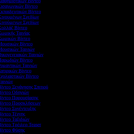
Διαφημιστικών Βίντεο
Εισαγωγικών Βίντεο
Εκπαιδευτικών Βίντεο
 Κινουμένων Σχεδίων
 Κινούμενων Σχεδίων
 Κολλάζ Βίντεο
Κωμικής Ταινίας
 Κωμικών Βίντεο
 Μουσικών Βίντεο
 Μουσικών Ταινιών
Οικογενειακών Ταινιών
 Παρωδιών Βίντεο
Ρομαντικών Ταινιών
Σατιρικών Βίντεο
Σχολιαστικών Βίντεο
Ταινιών
Βίντεο Ξενάγησης Σπιτιού
Βίντεο Οδηγιών
 Βίντεο Παρουσίασης
 Βίντεο Προσκλήσεων
Βίντεο Συνέντευξης
Βίντεο Τέχνης
Βίντεο Ταξιδιών
Βίντεο Τρέιλερ Teaser
 Βίντεο Φύσης