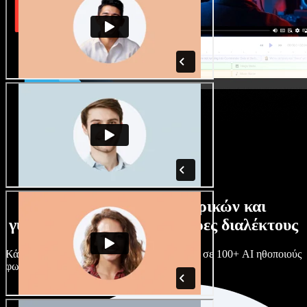
Τεράστια συλλογή ανδρικών και
γυναικείων φωνών με άπειρες διαλέκτους
Κάθε έργο είναι μοναδικό. Διάλεξε ανάμεσα σε 100+ AI ηθοποιούς
φωνής & διαλέκτους και κάν’ τους όπως θες.