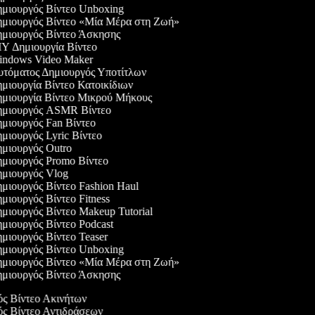
μιουργός Βίντεο Unboxing
μιουργός Βίντεο «Μία Μέρα στη Ζωή»
μιουργός Βίντεο Άσκησης
Y Δημιουργία Βίντεο
ndows Video Maker
τόματος Δημιουργός Υποτίτλων
μιουργία Βίντεο Κατοικίδιων
μιουργία Βίντεο Μικρού Μήκους
μιουργός ASMR Βίντεο
μιουργός Fan Βίντεο
μιουργός Lyric Βίντεο
μιουργός Outro
μιουργός Promo Βίντεο
μιουργός Vlog
μιουργός Βίντεο Fashion Haul
μιουργός Βίντεο Fitness
μιουργός Βίντεο Makeup Tutorial
μιουργός Βίντεο Podcast
μιουργός Βίντεο Teaser
μιουργός Βίντεο Unboxing
μιουργός Βίντεο «Μία Μέρα στη Ζωή»
μιουργός Βίντεο Άσκησης
ός Βίντεο Ακινήτων
γός Βίντεο Αντιδράσεων