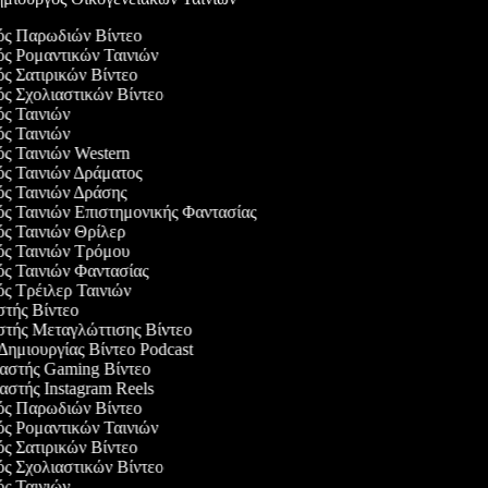
γός Παρωδιών Βίντεο
ός Ρομαντικών Ταινιών
ός Σατιρικών Βίντεο
ός Σχολιαστικών Βίντεο
ός Ταινιών
ός Ταινιών
ός Ταινιών Western
ός Ταινιών Δράματος
ός Ταινιών Δράσης
ός Ταινιών Επιστημονικής Φαντασίας
ός Ταινιών Θρίλερ
γός Ταινιών Τρόμου
ός Ταινιών Φαντασίας
ός Τρέιλερ Ταινιών
στής Βίντεο
αστής Μεταγλώττισης Βίντεο
 Δημιουργίας Βίντεο Podcast
υαστής Gaming Βίντεο
αστής Instagram Reels
γός Παρωδιών Βίντεο
ός Ρομαντικών Ταινιών
ός Σατιρικών Βίντεο
ός Σχολιαστικών Βίντεο
ός Ταινιών