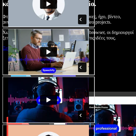
κάνετε με το Speechify Studio.
Φτιάξτε voice overs, προσθέστε δωρεάν εικόνες, ήχο, βίντεο,
αντιγραφή φωνής – ολοκληρωμένα audio/video projects.
Χωρίς καμπύλη εκμάθησης και με όλα στον browser, οι δημιουργοί
ξεπερνούν τα κλασικά όρια και δίνουν ζωή στις ιδέες τους.
Ξεκινήστε με το Studio