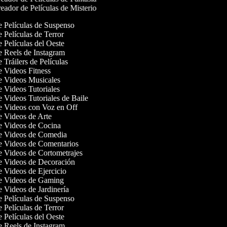
eador de Películas de Misterio
de Películas de Suspenso
e Películas de Terror
e Películas del Oeste
de Reels de Instagram
e Tráilers de Películas
de Videos Fitness
de Videos Musicales
de Videos Tutoriales
e Videos Tutoriales de Baile
de Videos con Voz en Off
de Videos de Arte
de Videos de Cocina
de Videos de Comedia
de Videos de Comentarios
de Videos de Cortometrajes
de Videos de Decoración
de Videos de Ejercicio
de Videos de Gaming
e Videos de Jardinería
de Películas de Suspenso
e Películas de Terror
e Películas del Oeste
de Reels de Instagram