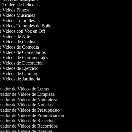
e Tráilers de Películas
de Videos Fitness
de Videos Musicales
de Videos Tutoriales
e Videos Tutoriales de Baile
de Videos con Voz en Off
de Videos de Arte
de Videos de Cocina
de Videos de Comedia
de Videos de Comentarios
de Videos de Cortometrajes
de Videos de Decoración
de Videos de Ejercicio
de Videos de Gaming
e Videos de Jardinería
eador de Videos de Letras
eador de Videos de Limpieza
eador de Videos de Naturaleza
eador de Videos de Noticias
eador de Videos de Presupuesto
eador de Videos de Pronunciación
eador de Videos de Reacción
eador de Videos de Recorridos
eador de Videos de Reseñas