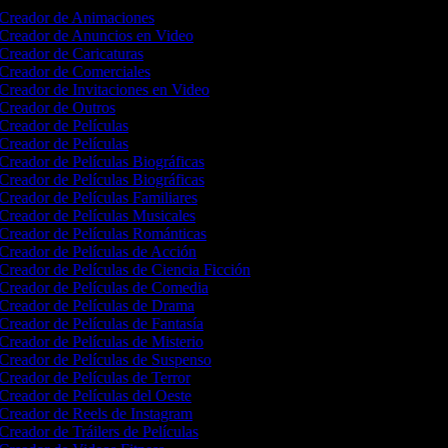
Creador de Animaciones
Creador de Anuncios en Video
Creador de Caricaturas
Creador de Comerciales
Creador de Invitaciones en Video
Creador de Outros
Creador de Películas
Creador de Películas
Creador de Películas Biográficas
Creador de Películas Biográficas
Creador de Películas Familiares
Creador de Películas Musicales
Creador de Películas Románticas
Creador de Películas de Acción
Creador de Películas de Ciencia Ficción
Creador de Películas de Comedia
Creador de Películas de Drama
Creador de Películas de Fantasía
Creador de Películas de Misterio
Creador de Películas de Suspenso
Creador de Películas de Terror
Creador de Películas del Oeste
Creador de Reels de Instagram
Creador de Tráilers de Películas