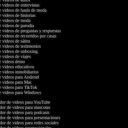
e videos de entrevistas
de videos de hauls de moda
e videos de historias
de videos de moda
de videos de parodia
e videos de preguntas y respuestas
e videos de recorridos por casas
e videos de sátira
e videos de testimonios
de videos de unboxing
e videos de viajes
de videos demo
de videos educativos
e videos inmobiliarios
de videos para Android
de videos para Mac
de videos para TikTok
de videos para Windows
or de videos para YouTube
or de videos para mascotas
or de videos para podcasts
or de videos para presentaciones
or de videos para redes sociales
or de videos promocionales