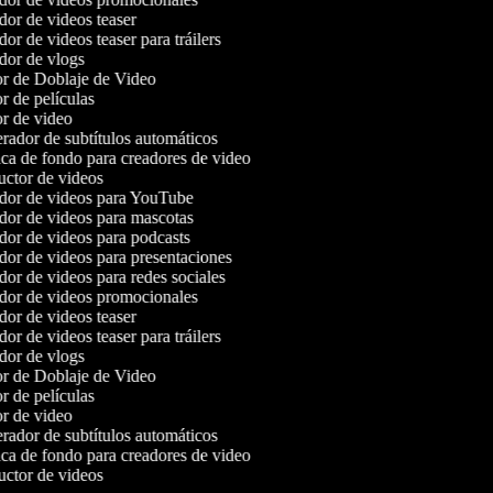
or de videos teaser
r de videos teaser para tráilers
or de vlogs
r de Doblaje de Video
r de películas
r de video
ador de subtítulos automáticos
a de fondo para creadores de video
ctor de videos
or de videos para YouTube
or de videos para mascotas
or de videos para podcasts
or de videos para presentaciones
or de videos para redes sociales
or de videos promocionales
or de videos teaser
r de videos teaser para tráilers
or de vlogs
r de Doblaje de Video
r de películas
r de video
ador de subtítulos automáticos
a de fondo para creadores de video
ctor de videos