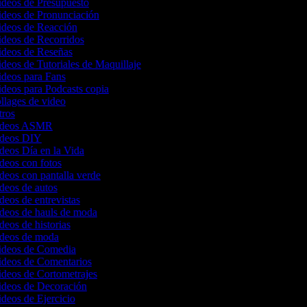
ideos de Presupuesto
Videos de Pronunciación
Videos de Reacción
ideos de Recorridos
Videos de Reseñas
ideos de Tutoriales de Maquillaje
ideos para Fans
ideos para Podcasts copia
ollages de video
ntros
 videos ASMR
videos DIY
ideos Día en la Vida
ideos con fotos
ideos con pantalla verde
ideos de autos
ideos de entrevistas
ideos de hauls de moda
ideos de historias
videos de moda
Videos de Comedia
Videos de Comentarios
ideos de Cortometrajes
Videos de Decoración
ideos de Ejercicio