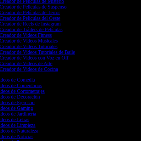
Creador de Películas de Misterio
Creador de Películas de Suspenso
Creador de Películas de Terror
Creador de Películas del Oeste
Creador de Reels de Instagram
Creador de Tráilers de Películas
Creador de Videos Fitness
Creador de Videos Musicales
Creador de Videos Tutoriales
Creador de Videos Tutoriales de Baile
Creador de Videos con Voz en Off
Creador de Videos de Arte
Creador de Videos de Cocina
Videos de Comedia
Videos de Comentarios
ideos de Cortometrajes
Videos de Decoración
ideos de Ejercicio
Videos de Gaming
ideos de Jardinería
ideos de Letras
Videos de Limpieza
ideos de Naturaleza
ideos de Noticias