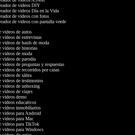
eador de videos DIY
eador de videos Día en la Vida
eador de videos con fotos
eador de videos con pantalla verde
de videos de autos
e videos de entrevistas
de videos de hauls de moda
e videos de historias
de videos de moda
de videos de parodia
e videos de preguntas y respuestas
e videos de recorridos por casas
e videos de sátira
e videos de testimonios
de videos de unboxing
e videos de viajes
de videos demo
de videos educativos
e videos inmobiliarios
de videos para Android
de videos para Mac
de videos para TikTok
de videos para Windows
de videos de autos