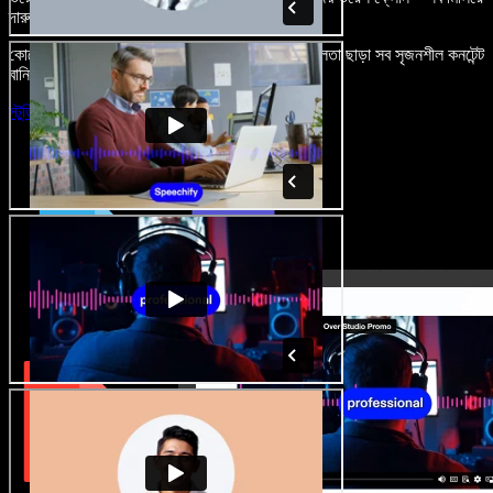
দারুণ মনে রাখার মতো অডিও-ভিডিও প্রজেক্ট বানান।
কোনো শেখার ঝামেলা নেই, শুধু ব্রাউজারে খুলুন—আর দুর্বলতা ছাড়া সব সৃজনশীল কনটেন্ট
বানিয়ে ফেলুন।
স্টুডিও চালু করুন