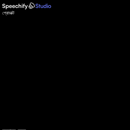
ভয়েস টাইপিং দিয়ে ৫ গুণ দ্রুত লিখুন
প্রোডাক্ট
আরও জানুন