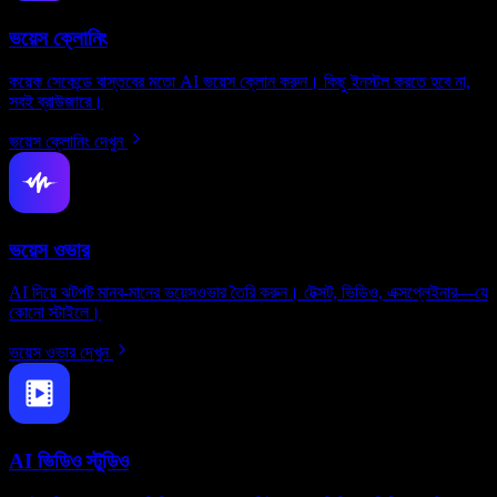
ভয়েস ক্লোনিং
কয়েক সেকেন্ডে বাস্তবের মতো AI ভয়েস ক্লোন করুন। কিছু ইনস্টল করতে হবে না,
সবই ব্রাউজারে।
ভয়েস ক্লোনিং দেখুন
ভয়েস ওভার
AI দিয়ে ঝটপট মানব-মানের ভয়েসওভার তৈরি করুন। টেক্সট, ভিডিও, এক্সপ্লেইনার—যে
কোনো স্টাইলে।
ভয়েস ওভার দেখুন
AI ভিডিও স্টুডিও