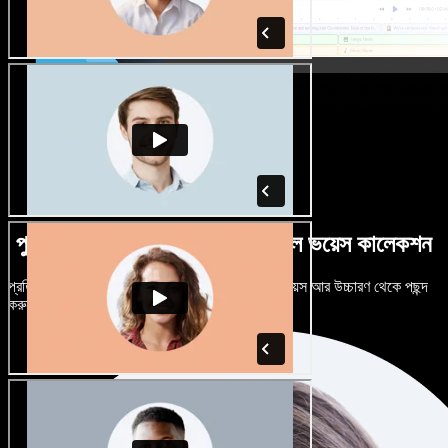
পুরুষ-নারী ভেদে নানান উচ্চারণে বিশাল ভয়েস কালেকশন
প্রতিটি প্রজেক্টকে আলাদা শোনাতে দিন। শত শত AI ভয়েস আর উচ্চারণ থেকে পছন্দ
করুন, নিজের মতো টিউন করুন।