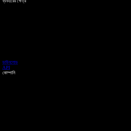
ব্যবহারের ক্ষেত্র
ডাউনলোড
API
কোম্পানি