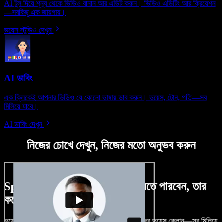
AI টুল দিয়ে শূন্য থেকে ভিডিও বানান আর এডিট করুন। ভিডিও এডিটিং আর ক্রিয়েশন
—সবকিছু এক জায়গায়।
ভয়েস স্টুডিও দেখুন
AI ডাবিং
এক ক্লিকেই আপনার ভিডিও যে কোনো ভাষায় ডাব করুন। ভয়েস, টোন, গতি—সব
মিলিয়ে যাবে।
AI ডাবিং দেখুন
নিজের চোখে দেখুন, নিজের মতো অনুভব করুন
Speechify Studio দিয়ে কী কী করতে পারবেন, তার
কয়েকটা উদাহরণ দেখুন
ভয়েসওভার, রয়্যালটি-ফ্রি ছবি, অডিও, ভিডিও যোগ, নিজের ভয়েস ক্লোন—সব মিলিয়ে