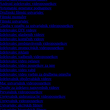
Android izdelovalec videoposnetkov
Avtomatski generator podnapisov
Družinski filmski ustvarjalec
Filmski montažer
Filmski ustvarjalec
Glasba v ozadju za ustvarjalnik videoposnetkov
Izdelovalec DIY videov
Izdelovalec glasbenih videov
Izdelovalec komičnih videov
Izdelovalec predstavitvenih videoposnetkov
Izdelovalec promocijskih videoposnetkov
Izdelovalec reklam
Izdelovalec vadbenih videoposnetkov
Izdelovalec video oglasov
Izdelovalec video posnetkov za igre
Izdelovalec video vabil
Izdelovalec video vsebin za družbena omrežja
Izdelovalnik oboževalskih videov
Mac ustvarjalnik videoposnetkov
Orodje za izdelavo napovednih videov
Prevajalnik videoposnetkov
Urejevalnik sinhronizacije videoposnetkov
Urejevalnik videoposnetkov
Ustvarjalec akcijskih filmov
Ustvarjalec biografskih filmov