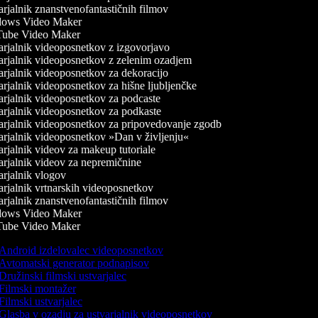
rjalnik znanstvenofantastičnih filmov
ows Video Maker
ube Video Maker
rjalnik videoposnetkov z izgovorjavo
rjalnik videoposnetkov z zelenim ozadjem
rjalnik videoposnetkov za dekoracijo
rjalnik videoposnetkov za hišne ljubljenčke
rjalnik videoposnetkov za podcaste
rjalnik videoposnetkov za podkaste
rjalnik videoposnetkov za pripovedovanje zgodb
rjalnik videoposnetkov »Dan v življenju«
rjalnik videov za makeup tutoriale
rjalnik videov za nepremičnine
rjalnik vlogov
rjalnik vrtnarskih videoposnetkov
rjalnik znanstvenofantastičnih filmov
ows Video Maker
ube Video Maker
Android izdelovalec videoposnetkov
Avtomatski generator podnapisov
Družinski filmski ustvarjalec
Filmski montažer
Filmski ustvarjalec
Glasba v ozadju za ustvarjalnik videoposnetkov