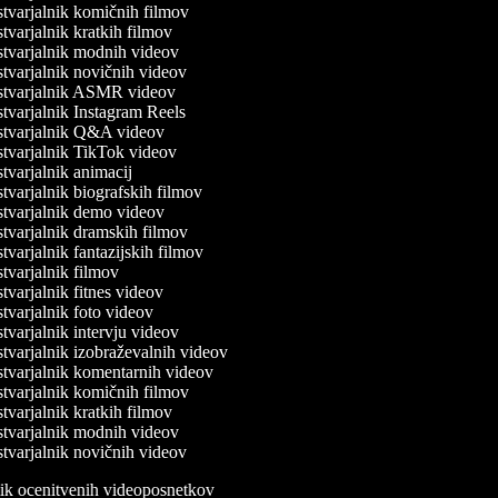
tvarjalnik komičnih filmov
varjalnik kratkih filmov
tvarjalnik modnih videov
varjalnik novičnih videov
tvarjalnik ASMR videov
varjalnik Instagram Reels
tvarjalnik Q&A videov
tvarjalnik TikTok videov
varjalnik animacij
varjalnik biografskih filmov
tvarjalnik demo videov
tvarjalnik dramskih filmov
varjalnik fantazijskih filmov
varjalnik filmov
varjalnik fitnes videov
varjalnik foto videov
varjalnik intervju videov
varjalnik izobraževalnih videov
tvarjalnik komentarnih videov
tvarjalnik komičnih filmov
varjalnik kratkih filmov
tvarjalnik modnih videov
varjalnik novičnih videov
lnik ocenitvenih videoposnetkov