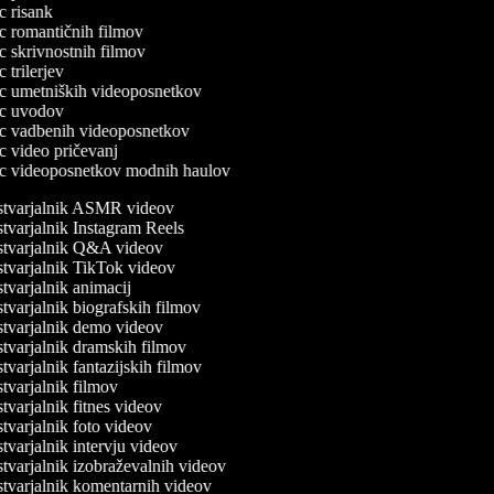
ec risank
lec romantičnih filmov
ec skrivnostnih filmov
ec trilerjev
lec umetniških videoposnetkov
lec uvodov
lec vadbenih videoposnetkov
ec video pričevanj
lec videoposnetkov modnih haulov
tvarjalnik ASMR videov
varjalnik Instagram Reels
tvarjalnik Q&A videov
tvarjalnik TikTok videov
varjalnik animacij
varjalnik biografskih filmov
tvarjalnik demo videov
tvarjalnik dramskih filmov
varjalnik fantazijskih filmov
varjalnik filmov
varjalnik fitnes videov
varjalnik foto videov
varjalnik intervju videov
varjalnik izobraževalnih videov
tvarjalnik komentarnih videov