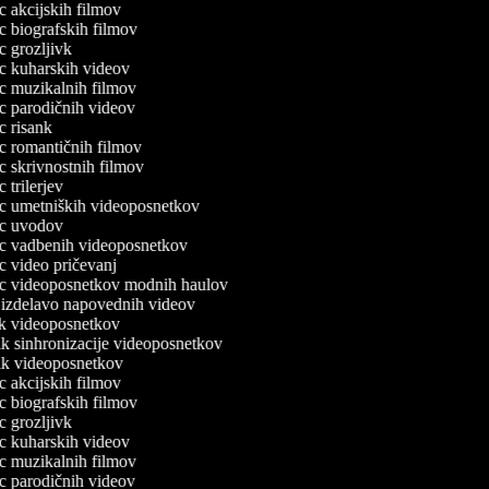
ec akcijskih filmov
ec biografskih filmov
ec grozljivk
lec kuharskih videov
lec muzikalnih filmov
lec parodičnih videov
ec risank
lec romantičnih filmov
ec skrivnostnih filmov
ec trilerjev
lec umetniških videoposnetkov
lec uvodov
lec vadbenih videoposnetkov
ec video pričevanj
lec videoposnetkov modnih haulov
a izdelavo napovednih videov
nik videoposnetkov
nik sinhronizacije videoposnetkov
nik videoposnetkov
ec akcijskih filmov
ec biografskih filmov
ec grozljivk
lec kuharskih videov
lec muzikalnih filmov
lec parodičnih videov