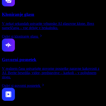
Kloniranje glasu
V nekaj sekundah ustvarite vrhunske AI glasovne klone. Brez
nameščanja – vse deluje v brskalniku.
Oglej si kloniranje glasu
Govorni posnetek
V realnem času ustvarjajte govorne posnetke naravne kakovosti z
AI. Berite besedila, videe, predstavitve – karkoli – v poljubnem
slogu.
Oglej si govorni posnetek