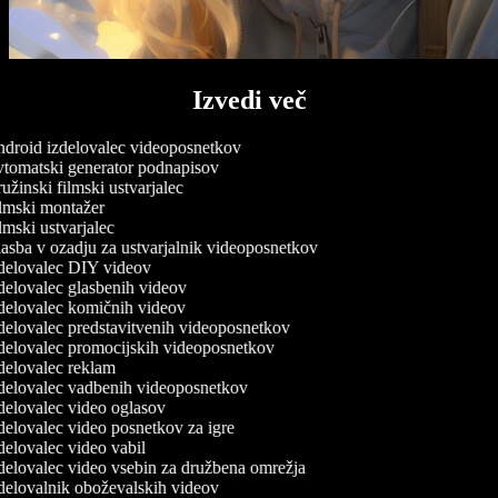
Izvedi več
droid izdelovalec videoposnetkov
tomatski generator podnapisov
žinski filmski ustvarjalec
lmski montažer
mski ustvarjalec
sba v ozadju za ustvarjalnik videoposnetkov
delovalec DIY videov
elovalec glasbenih videov
delovalec komičnih videov
delovalec predstavitvenih videoposnetkov
delovalec promocijskih videoposnetkov
delovalec reklam
delovalec vadbenih videoposnetkov
elovalec video oglasov
elovalec video posnetkov za igre
elovalec video vabil
delovalec video vsebin za družbena omrežja
delovalnik oboževalskih videov