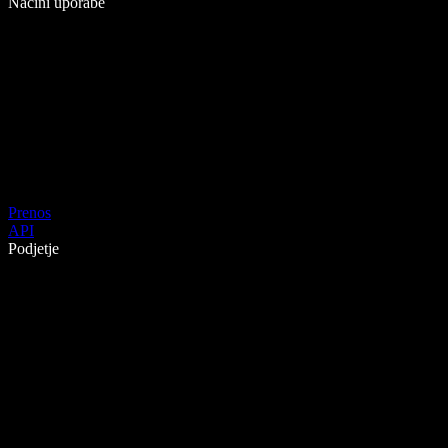
Načini uporabe
Prenos
API
Podjetje