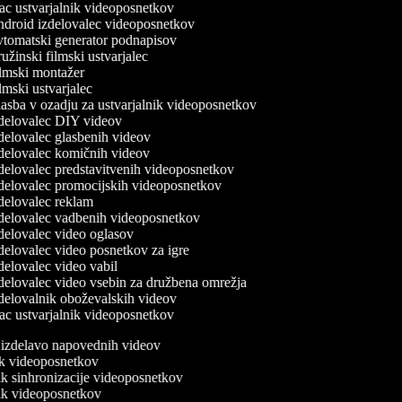
c ustvarjalnik videoposnetkov
droid izdelovalec videoposnetkov
tomatski generator podnapisov
žinski filmski ustvarjalec
lmski montažer
mski ustvarjalec
sba v ozadju za ustvarjalnik videoposnetkov
delovalec DIY videov
elovalec glasbenih videov
delovalec komičnih videov
delovalec predstavitvenih videoposnetkov
delovalec promocijskih videoposnetkov
delovalec reklam
delovalec vadbenih videoposnetkov
elovalec video oglasov
elovalec video posnetkov za igre
elovalec video vabil
delovalec video vsebin za družbena omrežja
delovalnik oboževalskih videov
c ustvarjalnik videoposnetkov
a izdelavo napovednih videov
nik videoposnetkov
nik sinhronizacije videoposnetkov
nik videoposnetkov