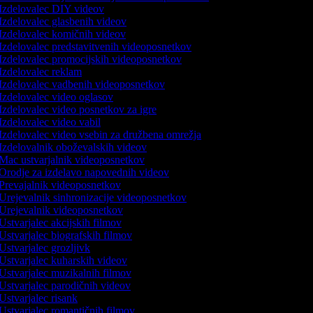
Izdelovalec DIY videov
Izdelovalec glasbenih videov
Izdelovalec komičnih videov
Izdelovalec predstavitvenih videoposnetkov
Izdelovalec promocijskih videoposnetkov
Izdelovalec reklam
Izdelovalec vadbenih videoposnetkov
Izdelovalec video oglasov
Izdelovalec video posnetkov za igre
Izdelovalec video vabil
Izdelovalec video vsebin za družbena omrežja
Izdelovalnik oboževalskih videov
Mac ustvarjalnik videoposnetkov
Orodje za izdelavo napovednih videov
Prevajalnik videoposnetkov
Urejevalnik sinhronizacije videoposnetkov
Urejevalnik videoposnetkov
Ustvarjalec akcijskih filmov
Ustvarjalec biografskih filmov
Ustvarjalec grozljivk
Ustvarjalec kuharskih videov
Ustvarjalec muzikalnih filmov
Ustvarjalec parodičnih videov
Ustvarjalec risank
Ustvarjalec romantičnih filmov