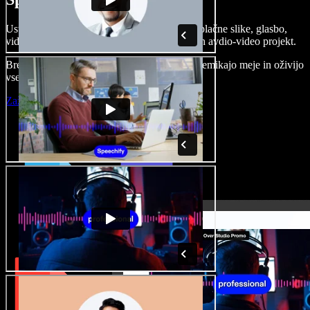
Ustvarjajte govorne posnetke, dodajajte brezplačne slike, glasbo,
videe, klonirajte svoj glas in pripravite celoten avdio-video projekt.
Brez učenja in kar iz brskalnika ustvarjalci premikajo meje in oživijo
vse ideje.
Zaženi Studio