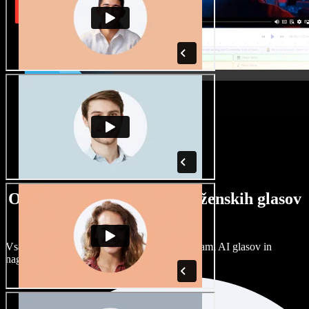
Ogromna izbira moških in ženskih glasov
ter naglasov
Vsak projekt je unikaten. Izbirajte med stotinami AI glasov in
naglasov ter jih prilagodite po svoje.