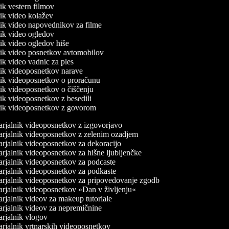
nik vestern filmov
lnik video kolažev
lnik video napovednikov za filme
lnik video ogledov
lnik video ogledov hiše
lnik video posnetkov avtomobilov
nik video vadnic za ples
lnik videoposnetkov narave
lnik videoposnetkov o proračunu
lnik videoposnetkov o čiščenju
nik videoposnetkov z besedili
lnik videoposnetkov z govorom
rjalnik videoposnetkov z izgovorjavo
rjalnik videoposnetkov z zelenim ozadjem
rjalnik videoposnetkov za dekoracijo
rjalnik videoposnetkov za hišne ljubljenčke
rjalnik videoposnetkov za podcaste
rjalnik videoposnetkov za podkaste
rjalnik videoposnetkov za pripovedovanje zgodb
rjalnik videoposnetkov »Dan v življenju«
rjalnik videov za makeup tutoriale
rjalnik videov za nepremičnine
rjalnik vlogov
rjalnik vrtnarskih videoposnetkov