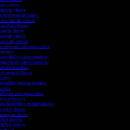
 foto videov
 intervju videov
 izobraževalnih videov
 komentarnih videov
 komičnih filmov
 kratkih filmov
k modnih videov
 novičnih videov
 ocenitvenih videoposnetkov
 outrojev
 potovalnih videoposnetkov
 reakcijskih videoposnetkov
satiričnih videov
skrivnostnih filmov
rilerjev
umetniških videoposnetkov
 uvodov
 vadbenih videoposnetkov
video pričevanj
 videoposnetkov modnih haulov
k ASMR videov
 Instagram Reels
k Q&A videov
 TikTok videov