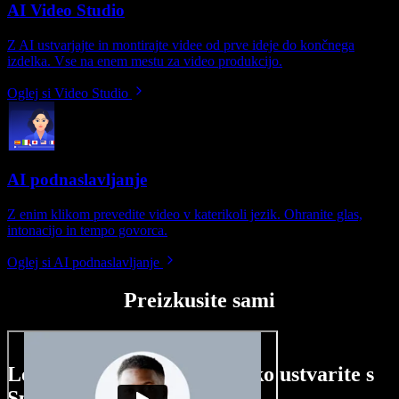
AI Video Studio
Z AI ustvarjajte in montirajte videe od prve ideje do končnega
izdelka. Vse na enem mestu za video produkcijo.
Oglej si Video Studio
AI podnaslavljanje
Z enim klikom prevedite video v katerikoli jezik. Ohranite glas,
intonacijo in tempo govorca.
Oglej si AI podnaslavljanje
Preizkusite sami
Le nekaj primerov, kaj lahko ustvarite s
Speechify Studio.