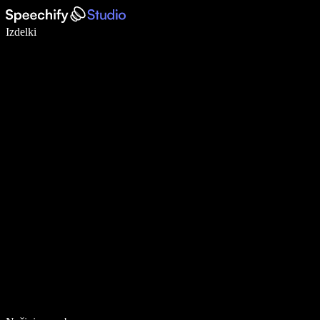
Pišite 5× hitreje z narekovanjem
Izdelki
Več o tem