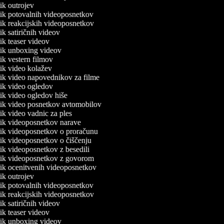
nik outrojev
lnik potovalnih videoposnetkov
lnik reakcijskih videoposnetkov
nik satiričnih videov
nik teaser videov
lnik unboxing videov
nik vestern filmov
lnik video kolažev
lnik video napovednikov za filme
lnik video ogledov
lnik video ogledov hiše
lnik video posnetkov avtomobilov
nik video vadnic za ples
lnik videoposnetkov narave
lnik videoposnetkov o proračunu
lnik videoposnetkov o čiščenju
nik videoposnetkov z besedili
lnik videoposnetkov z govorom
lnik ocenitvenih videoposnetkov
nik outrojev
lnik potovalnih videoposnetkov
lnik reakcijskih videoposnetkov
nik satiričnih videov
nik teaser videov
lnik unboxing videov