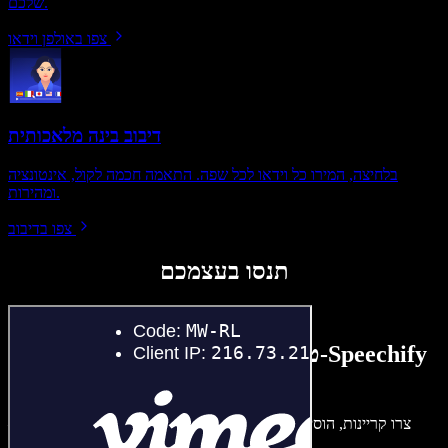
שלכם.
צפו באולפן וידאו
דיבוב בינה מלאכותית
בלחיצה, המירו כל וידאו לכל שפה. התאמה חכמה לקול, אינטונציה
ומהירות.
צפו בדיבוב
תנסו בעצמכם
טעימה קטנה ממה שתוכלו ליצור ב-Speechify
Studio.
צרו קריינות, הוסיפו תמונות ללא זכויות, אודיו, סרטונים ושיבוט קול –
לפרויקטים קוליים־חזותיים מושלמים.