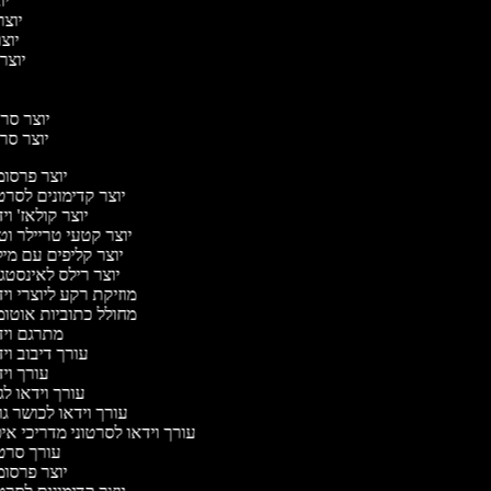
יוצ
יוצר 
יוצר
יוצר 
יוצר סרטי
יוצר סרט
יוצר פרסו
יוצר קדימונים לסר
יוצר קולאז' ו
יוצר קטעי טריילר וט
יוצר קליפים עם מי
יוצר רילס לאינסט
מוזיקת רקע ליוצרי וי
מחולל כתוביות אוטו
מתרגם וי
עורך דיבוב וי
עורך וי
עורך וידאו לג
עורך וידאו לכושר גו
עורך וידאו לסרטוני מדריכי אי
עורך סר
יוצר פרסו