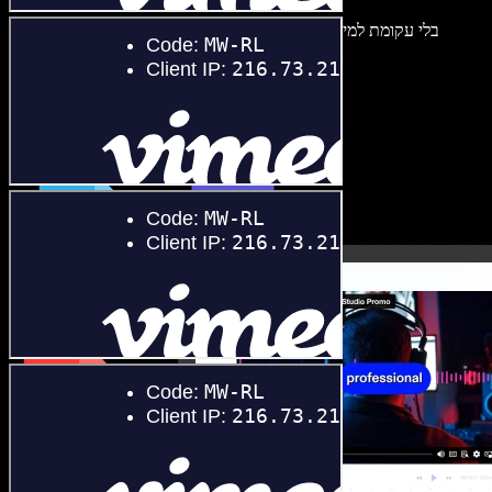
בלי עקומת למידה – הכול זמין בדפדפן. יוצרי תוכן כבר לא מוגבלים,
ויכולים להחיות כל רעיון.
התחילו ליצור באולפן