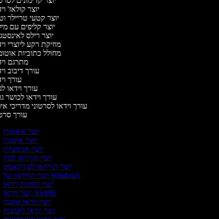
יוצר קדימונים לסר
יוצר קולאז' ו
יוצר קטעי טריילר וט
יוצר קליפים עם מי
יוצר רילס לאינסט
מוזיקת רקע ליוצרי וי
מחולל כתוביות אוטו
מתרגם וי
עורך דיבוב וי
עורך וי
עורך וידאו לג
עורך וידאו לכושר גו
עורך וידאו לסרטוני מדריכי אי
עורך סר
יוצר אאוטרו
יוצר אינטרו
יוצר אנימציות
יוצר הווידאו למק
יוצר הווידאו לפודקאסט
יוצר הווידאו של Windows
יוצר הזמנות וידאו
יוצר וידאו ASMR
יוצר וידאו אופנה
יוצר וידאו לאמנות