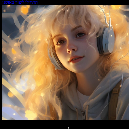
התחילו ליצור באולפן