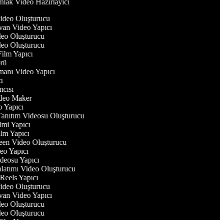
lak Video Hazırlayıcı
Video Oluşturucu
yvan Video Yapıcı
Video Oluşturucu
Video Oluşturucu
 Film Yapıcı
törü
gmanı Video Yapıcı
ıcı
ımcısı
Video Maker
eo Yapıcı
Tanıtım Videosu Oluşturucu
ilmi Yapıcı
Film Yapıcı
reen Video Oluşturucu
deo Yapıcı
ideosu Yapıcı
nlatımı Video Oluşturucu
m Reels Yapıcı
Video Oluşturucu
yvan Video Yapıcı
Video Oluşturucu
Video Oluşturucu