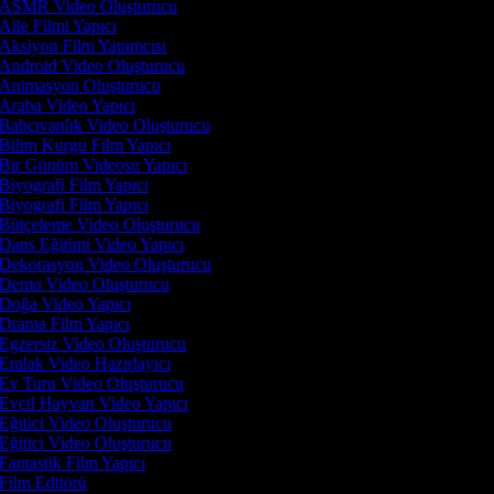
ASMR Video Oluşturucu
Aile Filmi Yapıcı
Aksiyon Film Yapımcısı
Android Video Oluşturucu
Animasyon Oluşturucu
Araba Video Yapıcı
Bahçıvanlık Video Oluşturucu
Bilim Kurgu Film Yapıcı
Bir Günüm Videosu Yapıcı
Biyografi Film Yapıcı
Biyografi Film Yapıcı
Bütçeleme Video Oluşturucu
Dans Eğitimi Video Yapıcı
Dekorasyon Video Oluşturucu
Demo Video Oluşturucu
Doğa Video Yapıcı
Drama Film Yapıcı
Egzersiz Video Oluşturucu
Emlak Video Hazırlayıcı
Ev Turu Video Oluşturucu
Evcil Hayvan Video Yapıcı
Eğitici Video Oluşturucu
Eğitici Video Oluşturucu
Fantastik Film Yapıcı
Film Editörü