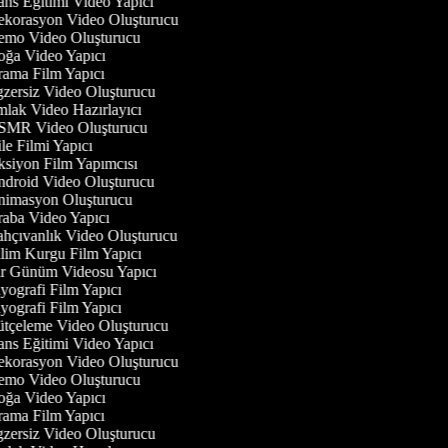
ns Eğitimi Video Yapıcı
korasyon Video Oluşturucu
mo Video Oluşturucu
ğa Video Yapıcı
ama Film Yapıcı
zersiz Video Oluşturucu
lak Video Hazırlayıcı
MR Video Oluşturucu
e Filmi Yapıcı
siyon Film Yapımcısı
droid Video Oluşturucu
imasyon Oluşturucu
aba Video Yapıcı
hçıvanlık Video Oluşturucu
lim Kurgu Film Yapıcı
r Günüm Videosu Yapıcı
yografi Film Yapıcı
yografi Film Yapıcı
tçeleme Video Oluşturucu
ns Eğitimi Video Yapıcı
korasyon Video Oluşturucu
mo Video Oluşturucu
ğa Video Yapıcı
ama Film Yapıcı
zersiz Video Oluşturucu