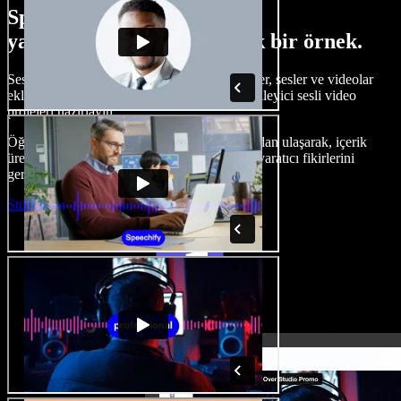
Speechify Studio ile neler
yapabileceğinize dair küçük bir örnek.
Seslendirmeler oluşturun, telifsiz stok görseller, sesler ve videolar
ekleyin, sesinizi klonlayın ve baştan sona etkileyici sesli video
projeleri hazırlayın.
Öğrenme eğrisi olmadan ve her şeye tarayıcıdan ulaşarak, içerik
üreticileri geleneksel sınırları aşabilir ve tüm yaratıcı fikirlerini
gerçeğe dönüştürebilir.
Stüdyoyu Başlat