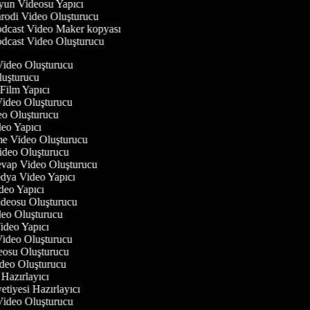
un Videosu Yapıcı
rodi Video Oluşturucu
dcast Video Maker kopyası
dcast Video Oluşturucu
 Video Oluşturucu
luşturucu
 Film Yapıcı
 Video Oluşturucu
deo Oluşturucu
ideo Yapıcı
rme Video Oluşturucu
Video Oluşturucu
evap Video Oluşturucu
edya Video Yapıcı
deo Yapıcı
Videosu Oluşturucu
ideo Oluşturucu
Video Yapıcı
 Video Oluşturucu
deosu Oluşturucu
ideo Oluşturucu
 Hazırlayıcı
etiyesi Hazırlayıcı
 Video Oluşturucu