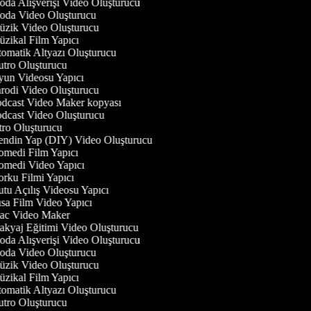
da Alışverişi Video Oluşturucu
da Video Oluşturucu
zik Video Oluşturucu
zikal Film Yapıcı
omatik Altyazı Oluşturucu
tro Oluşturucu
un Videosu Yapıcı
rodi Video Oluşturucu
dcast Video Maker kopyası
dcast Video Oluşturucu
tro Oluşturucu
ndin Yap (DIY) Video Oluşturucu
medi Film Yapıcı
medi Video Yapıcı
rku Filmi Yapıcı
tu Açılış Videosu Yapıcı
sa Film Video Yapıcı
c Video Maker
kyaj Eğitimi Video Oluşturucu
da Alışverişi Video Oluşturucu
da Video Oluşturucu
zik Video Oluşturucu
zikal Film Yapıcı
omatik Altyazı Oluşturucu
tro Oluşturucu