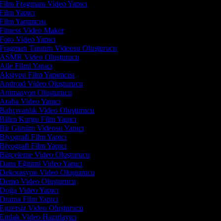
Film Fragmanı Video Yapıcı
Film Yapıcı
Film Yapımcısı
Fitness Video Maker
Foto Video Yapıcı
Fragman Tanıtım Videosu Oluşturucu
ASMR Video Oluşturucu
Aile Filmi Yapıcı
Aksiyon Film Yapımcısı
Android Video Oluşturucu
Animasyon Oluşturucu
Araba Video Yapıcı
Bahçıvanlık Video Oluşturucu
Bilim Kurgu Film Yapıcı
Bir Günüm Videosu Yapıcı
Biyografi Film Yapıcı
Biyografi Film Yapıcı
Bütçeleme Video Oluşturucu
Dans Eğitimi Video Yapıcı
Dekorasyon Video Oluşturucu
Demo Video Oluşturucu
Doğa Video Yapıcı
Drama Film Yapıcı
Egzersiz Video Oluşturucu
Emlak Video Hazırlayıcı