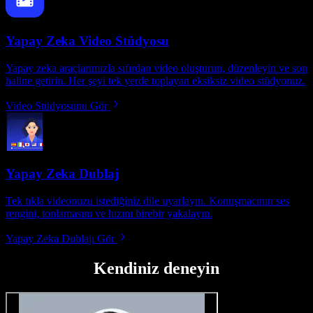
Yapay Zeka Video Stüdyosu
Yapay zeka araçlarımızla sıfırdan video oluşturun, düzenleyin ve son
haline getirin. Her şeyi tek yerde toplayan eksiksiz video stüdyonuz.
Video Stüdyosunu Gör
Yapay Zeka Dublaj
Tek tıkla videonuzu istediğiniz dile uyarlayın. Konuşmacının ses
rengini, tonlamasını ve hızını birebir yakalayın.
Yapay Zeka Dublajı Gör
Kendiniz deneyin