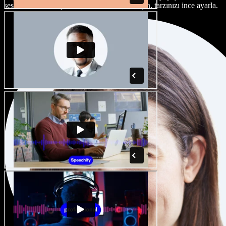
seslendirme sanatçısı ve aksan arasından seçin, tarzınızı ince ayarla.