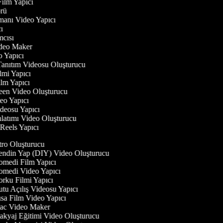
 Film Yapıcı
törü
gmanı Video Yapıcı
ıcı
ımcısı
Video Maker
eo Yapıcı
Tanıtım Videosu Oluşturucu
ilmi Yapıcı
Film Yapıcı
reen Video Oluşturucu
deo Yapıcı
ideosu Yapıcı
nlatımı Video Oluşturucu
m Reels Yapıcı
tro Oluşturucu
ndin Yap (DIY) Video Oluşturucu
medi Film Yapıcı
medi Video Yapıcı
rku Filmi Yapıcı
tu Açılış Videosu Yapıcı
sa Film Video Yapıcı
c Video Maker
kyaj Eğitimi Video Oluşturucu