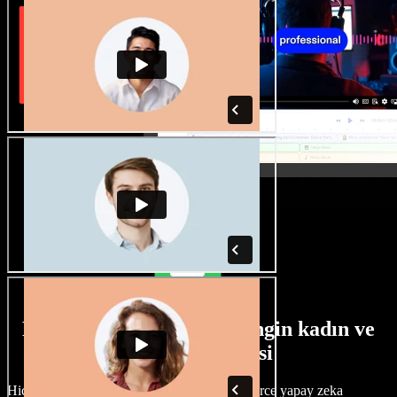
Farklı aksanlara sahip zengin kadın ve
erkek ses seçkisi
Hiçbir proje aynı olmak zorunda değil. Yüzlerce yapay zeka