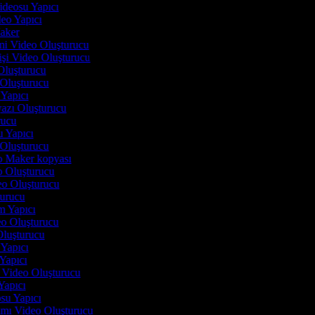
Videosu Yapıcı
deo Yapıcı
Maker
imi Video Oluşturucu
işi Video Oluşturucu
Oluşturucu
 Oluşturucu
 Yapıcı
yazı Oluşturucu
urucu
u Yapıcı
o Oluşturucu
eo Maker kopyası
eo Oluşturucu
deo Oluşturucu
turucu
lm Yapıcı
deo Oluşturucu
 Oluşturucu
i Yapıcı
 Yapıcı
n Video Oluşturucu
 Yapıcı
osu Yapıcı
tımı Video Oluşturucu