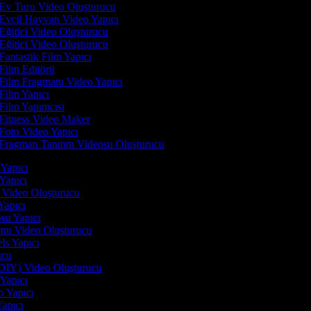
Ev Turu Video Oluşturucu
Evcil Hayvan Video Yapıcı
Eğitici Video Oluşturucu
Eğitici Video Oluşturucu
Fantastik Film Yapıcı
Film Editörü
Film Fragmanı Video Yapıcı
Film Yapıcı
Film Yapımcısı
Fitness Video Maker
Foto Video Yapıcı
Fragman Tanıtım Videosu Oluşturucu
i Yapıcı
 Yapıcı
n Video Oluşturucu
 Yapıcı
osu Yapıcı
tımı Video Oluşturucu
els Yapıcı
rucu
(DIY) Video Oluşturucu
 Yapıcı
o Yapıcı
Yapıcı