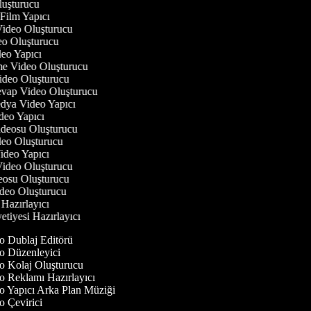
luşturucu
 Film Yapıcı
 Video Oluşturucu
deo Oluşturucu
ideo Yapıcı
rme Video Oluşturucu
Video Oluşturucu
evap Video Oluşturucu
edya Video Yapıcı
deo Yapıcı
Videosu Oluşturucu
ideo Oluşturucu
Video Yapıcı
 Video Oluşturucu
deosu Oluşturucu
ideo Oluşturucu
 Hazırlayıcı
etiyesi Hazırlayıcı
 Dublaj Editörü
 Düzenleyici
 Kolaj Oluşturucu
 Reklamı Hazırlayıcı
 Yapıcı Arka Plan Müziği
 Çevirici