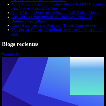
Mejor Micrófono para Podcast por Menos de $100: Una Guía
para Nuevos Podcasters y Streamers
Los 10 Mejores Proyectos de Voz de IA de Código Abierto
Crea Videos Explicativos de IA Atractivos: Una Guía
Definitiva Paso a Paso
Cómo Hacer Crecer un Podcast: 5 Trucos Comprobados
Ejemplos de Doblaje: Una Mirada al Arte de la Actuación de
Voz
Blogs recientes
Ver todo