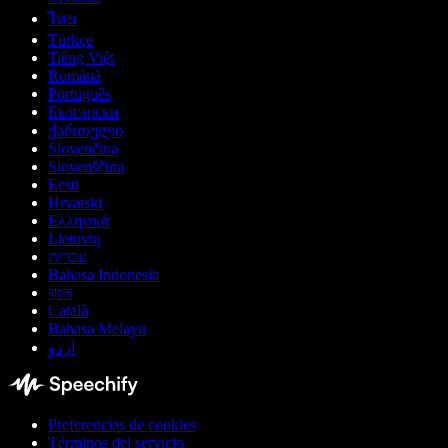
ไทย
Türkçe
Tiếng Việt
Română
Português
Български
ქართული
Slovenčina
Slovenščina
Eesti
Hrvatski
Ελληνικά
Lietuvių
עברית
Bahasa Indonesia
বাংলা
Català
Bahasa Melayu
اردو
Preferencias de cookies
Términos del servicio