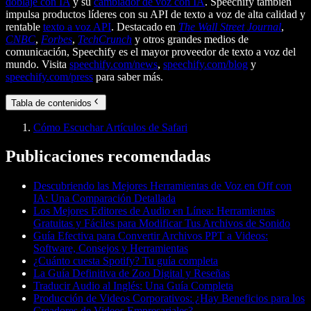
doblaje con IA
y su
cambiador de voz con IA
. Speechify también
impulsa productos líderes con su API de texto a voz de alta calidad y
rentable
texto a voz API
. Destacado en
The Wall Street Journal
,
CNBC
,
Forbes
,
TechCrunch
y otros grandes medios de
comunicación, Speechify es el mayor proveedor de texto a voz del
mundo. Visita
speechify.com/news
,
speechify.com/blog
y
speechify.com/press
para saber más.
Tabla de contenidos
Cómo Escuchar Artículos de Safari
Publicaciones recomendadas
Descubriendo las Mejores Herramientas de Voz en Off con
IA: Una Comparación Detallada
Los Mejores Editores de Audio en Línea: Herramientas
Gratuitas y Fáciles para Modificar Tus Archivos de Sonido
Guía Efectiva para Convertir Archivos PPT a Videos:
Software, Consejos y Herramientas
¿Cuánto cuesta Spotify? Tu guía completa
La Guía Definitiva de Zoo Digital y Reseñas
Traducir Audio al Inglés: Una Guía Completa
Producción de Videos Corporativos: ¿Hay Beneficios para los
Creadores de Videos Empresariales?