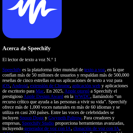
Acerca de Speechify
El lector de texto a voz N.º 1
Speechify
es la plataforma líder mundial de
texto a voz
, en la que
confían más de 50 millones de usuarios y respaldan más de 500,000
reseñas de cinco estrellas en sus aplicaciones de texto a voz para
iOS
,
Android
,
extensión de Chrome
,
aplicación web
y aplicaciones
de escritorio para
Mac
. En 2025,
Apple otorgó
a Speechify el
prestigioso
Apple Design Award
en la
WWDC
, llamándolo “un
recurso crítico que ayuda a las personas a vivir su vida”. Speechify
ofrece más de 1,000 voces naturales en más de 60 idiomas y se
utiliza en casi 200 países. Entre las voces de celebridades se
incluyen
Snoop Dogg
y
Gwyneth Paltrow
. Para creadores y
empresas,
Speechify Studio
proporciona herramientas avanzadas,
incluyendo
generador de voz con IA
,
clonación de voz con IA
,