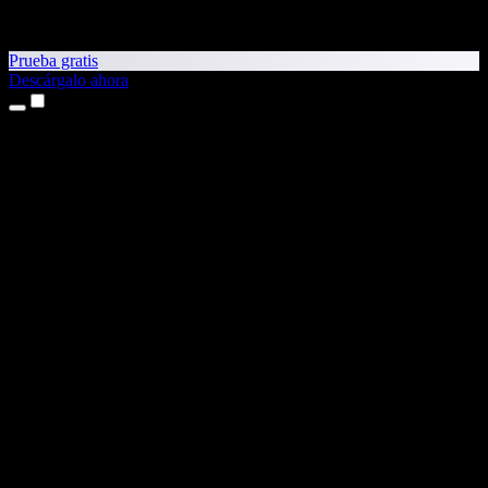
Prueba gratis
Descárgalo ahora
Productos
Texto a voz
Apps para iPhone y iPad
App para Android
Extensión para Chrome
Extensión para Edge
App web
App para Mac
App para Windows