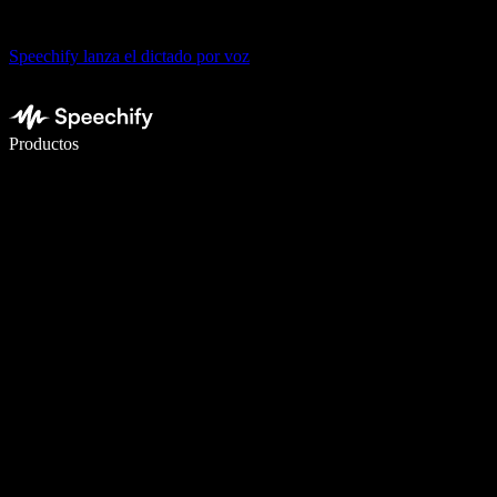
Speechify lanza el dictado por voz
Escribe 5× más rápido con dictado por voz
Productos
Más información