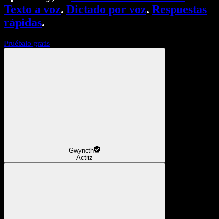
Texto a voz
.
Dictado por voz
.
Respuestas
rápidas
.
Pruébalo gratis
Gwyneth
Actriz