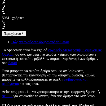
50M+ χρήστες
Περιεχόμενα
Πώς να ακούσετε άρθρα από το Safari
Το Speechify είναι ένα ισχυρό
εργαλείο Μετατροπής Κειμένου σε
Ομιλία
που σας επιτρέπει να ακούτε κείμενα από οποιοδήποτε
ψηφιακό ή φυσικό περιβάλλον, συμπεριλαμβανομένων άρθρων
στο
Safari
.
Έτσι μπορείτε να ακούτε άρθρα όπου κι αν βρίσκεστε,
βελτιώνοντας την κατανόηση και την απομνημόνευση, καθώς
μπορείτε να πολλαπλασιάσετε τα οφέλη
διαβάζοντας και
ακούγοντας
ταυτόχρονα.
Δείτε πώς μπορείτε να χρησιμοποιήσετε την εφαρμογή Speechify
σε iOS
για να ακούτε τα αγαπημένα σας άρθρα στο διαδίκτυο.
Πώς να ακούσετε άρθρα από το Safari