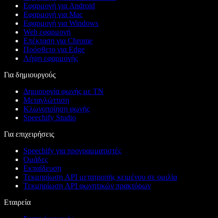
Εφαρμογή για Android
Εφαρμογή για Mac
Εφαρμογή για Windows
Web εφαρμογή
Επέκταση για Chrome
Πρόσθετο για Edge
Λήψη εφαρμογής
Για δημιουργούς
Δημιουργία φωνής με ΤΝ
Μεταγλώττιση
Κλωνοποίηση φωνής
Speechify Studio
Για επιχειρήσεις
Speechify για προγραμματιστές
Ομάδες
Εκπαίδευση
Τεκμηρίωση API μετατροπής κειμένου σε ομιλία
Τεκμηρίωση API φωνητικών πρακτόρων
Εταιρεία