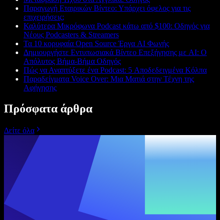
Παραγωγή Εταιρικών Βίντεο: Υπάρχει όφελος για τις
επιχειρήσεις;
Καλύτερα Μικρόφωνα Podcast κάτω από $100: Οδηγός για
Νέους Podcasters & Streamers
Τα 10 κορυφαία Open Source Έργα AI Φωνής
Δημιουργήστε Εντυπωσιακά Βίντεο Επεξήγησης με AI: Ο
Απόλυτος Βήμα-Βήμα Οδηγός
Πώς να Αναπτύξετε ένα Podcast: 5 Αποδεδειγμένα Κόλπα
Παραδείγματα Voice Over: Μια Ματιά στην Τέχνη της
Αφήγησης
Πρόσφατα άρθρα
Δείτε όλα