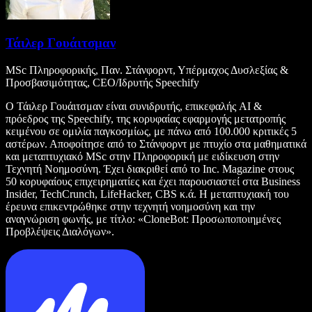
Τάιλερ Γουάιτσμαν
MSc Πληροφορικής, Παν. Στάνφορντ, Υπέρμαχος Δυσλεξίας &
Προσβασιμότητας, CEO/Ιδρυτής Speechify
Ο Τάιλερ Γουάιτσμαν είναι συνιδρυτής, επικεφαλής AI &
πρόεδρος της Speechify, της κορυφαίας εφαρμογής μετατροπής
κειμένου σε ομιλία παγκοσμίως, με πάνω από 100.000 κριτικές 5
αστέρων. Αποφοίτησε από το Στάνφορντ με πτυχίο στα μαθηματικά
και μεταπτυχιακό MSc στην Πληροφορική με ειδίκευση στην
Τεχνητή Νοημοσύνη. Έχει διακριθεί από το Inc. Magazine στους
50 κορυφαίους επιχειρηματίες και έχει παρουσιαστεί στα Business
Insider, TechCrunch, LifeHacker, CBS κ.ά. Η μεταπτυχιακή του
έρευνα επικεντρώθηκε στην τεχνητή νοημοσύνη και την
αναγνώριση φωνής, με τίτλο: «CloneBot: Προσωποποιημένες
Προβλέψεις Διαλόγων».