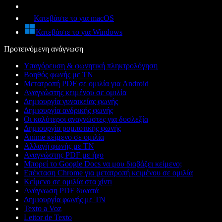
Κατεβάστε το για macOS
Κατεβάστε το για Windows
Προτεινόμενη ανάγνωση
Υπαγόρευση & φωνητική πληκτρολόγηση
Βοηθός φωνής με ΤΝ
Μετατροπή PDF σε ομιλία για Android
Αναγνώστης κειμένου σε ομιλία
Δημιουργία γυναικείας φωνής
Δημιουργία ανδρικής φωνής
Οι καλύτεροι αναγνώστες για δυσλεξία
Δημιουργία ρομποτικής φωνής
Anime κείμενο σε ομιλία
Αλλαγή φωνής με ΤΝ
Αναγνώστης PDF με ήχο
Μπορεί το Google Docs να μου διαβάζει κείμενο;
Επέκταση Chrome για μετατροπή κειμένου σε ομιλία
Κείμενο σε ομιλία στα χίντι
Ανάγνωση PDF δυνατά
Δημιουργία φωνής με ΤΝ
Texto a Voz
Leitor de Texto