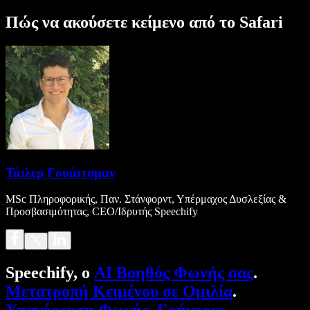
Πώς να ακούσετε κείμενο από το Safari
Τάιλερ Γουάιτσμαν
MSc Πληροφορικής, Παν. Στάνφορντ, Υπέρμαχος Δυσλεξίας &
Προσβασιμότητας, CEO/Ιδρυτής Speechify
Speechify, ο
AI Βοηθός Φωνής σας
.
Μετατροπή Κειμένου σε Ομιλία
.