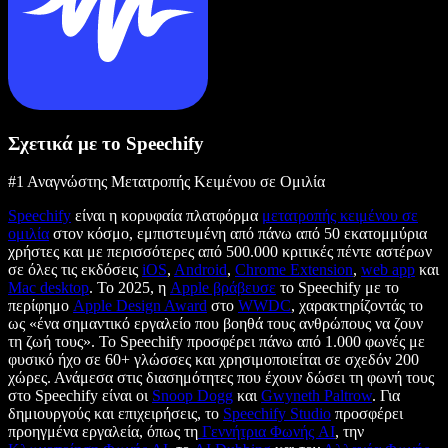
Σχετικά με το Speechify
#1 Αναγνώστης Μετατροπής Κειμένου σε Ομιλία
Speechify
είναι η κορυφαία πλατφόρμα
μετατροπής κειμένου σε
ομιλία
στον κόσμο, εμπιστευμένη από πάνω από 50 εκατομμύρια
χρήστες και με περισσότερες από 500.000 κριτικές πέντε αστέρων
σε όλες τις εκδόσεις
iOS
,
Android
,
Chrome Extension
,
web app
και
Mac desktop
. Το 2025, η
Apple βράβευσε
το Speechify με το
περίφημο
Apple Design Award
στο
WWDC
, χαρακτηρίζοντάς το
ως «ένα σημαντικό εργαλείο που βοηθά τους ανθρώπους να ζουν
τη ζωή τους». Το Speechify προσφέρει πάνω από 1.000 φωνές με
φυσικό ήχο σε 60+ γλώσσες και χρησιμοποιείται σε σχεδόν 200
χώρες. Ανάμεσα στις διασημότητες που έχουν δώσει τη φωνή τους
στο Speechify είναι οι
Snoop Dogg
και
Gwyneth Paltrow
. Για
δημιουργούς και επιχειρήσεις, το
Speechify Studio
προσφέρει
προηγμένα εργαλεία, όπως τη
Γεννήτρια Φωνής AI
, την