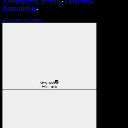
Υπαγόρευση Φωνής
.
Γρήγορες
Απαντήσεις
.
Δοκιμάστε το δωρεάν
Gwyneth
Ηθοποιός