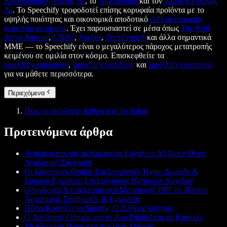
Κλωνοποίηση Φωνής AI
, το
AI Dubbing
και τον
Αλλαγέα Φωνής
AI
. Το Speechify τροφοδοτεί επίσης κορυφαία προϊόντα με το
υψηλής ποιότητας και οικονομικά αποδοτικό
API μετατροπής
κειμένου σε ομιλία
. Έχει παρουσιαστεί σε μέσα όπως
The Wall
Street Journal
,
CNBC
,
Forbes
,
TechCrunch
και άλλα σημαντικά
ΜΜΕ — το Speechify είναι ο μεγαλύτερος πάροχος μετατροπής
κειμένου σε ομιλία στον κόσμο. Επισκεφθείτε τα
speechify.com/news
,
speechify.com/blog
και
speechify.com/press
για να μάθετε περισσότερα.
Περιεχόμενα
Πώς να ακούσετε άρθρα από το Safari
Προτεινόμενα άρθρα
Ανακαλύπτοντας τα Καλύτερα Εργαλεία AI Voice Over:
Αναλυτική Σύγκριση
Οι Καλύτεροι Online Επεξεργαστές Ήχου: Δωρεάν &
Εύκολα Εργαλεία Επεξεργασίας Ηχητικών Αρχείων
Οδηγός για Αποτελεσματική Μετατροπή PPT σε Βίντεο:
Λογισμικά, Συμβουλές & Εργαλεία
Πόσο Κοστίζει το Spotify; Ο Πλήρης Οδηγός
Ο Απόλυτος Οδηγός για τη Zoo Digital και τις Κριτικές
Μετάφραση Ήχου στα Αγγλικά: Οδηγός