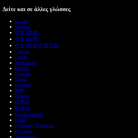
Δείτε και σε άλλες γλώσσες
العربية
Magyar
中文 (简体)
中文 (台灣)
中文 (简体 中国大陆)
Čeština
Dansk
Nederlands
English
Français
Suomi
Deutsch
हिन्दी
Italiano
日本語
한국어
Norsk bokmål
Polski
Português Brasileiro
Русский
Українська