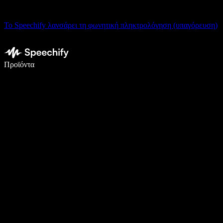
Το Speechify λανσάρει τη φωνητική πληκτρολόγηση (υπαγόρευση)
Γράψτε 5× πιο γρήγορα με φωνητική πληκτρολόγηση
Προϊόντα
Μάθετε περισσότερα