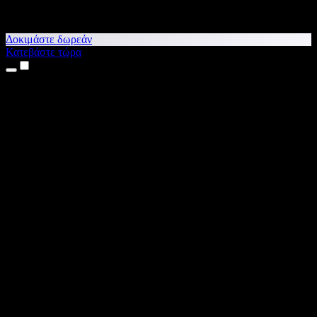
Δοκιμάστε δωρεάν
Κατεβάστε τώρα
Προϊόντα
Κείμενο σε Ομιλία
Εφαρμογές για iPhone & iPad
Εφαρμογή για Android
Επέκταση για Chrome
Επέκταση για Edge
Web εφαρμογή
Εφαρμογή για Mac
Εφαρμογή για Windows