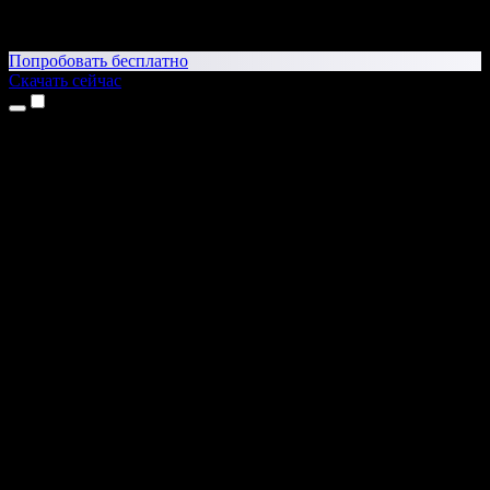
Попробовать бесплатно
Скачать сейчас
Продукты
Текст в речь
Приложение для iPhone и iPad
Приложение для Android
Расширение для Chrome
Расширение для Edge
Веб-приложение
Приложение для Mac
Приложение для Windows