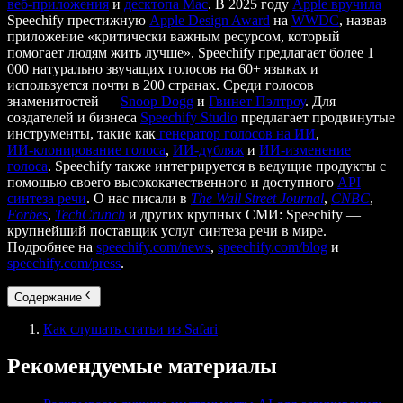
веб‑приложения
и
десктопа Mac
. В 2025 году
Apple вручила
Speechify престижную
Apple Design Award
на
WWDC
, назвав
приложение «критически важным ресурсом, который
помогает людям жить лучше». Speechify предлагает более 1
000 натурально звучащих голосов на 60+ языках и
используется почти в 200 странах. Среди голосов
знаменитостей —
Snoop Dogg
и
Гвинет Пэлтроу
. Для
создателей и бизнеса
Speechify Studio
предлагает продвинутые
инструменты, такие как
генератор голосов на ИИ
,
ИИ‑клонирование голоса
,
ИИ‑дубляж
и
ИИ‑изменение
голоса
. Speechify также интегрируется в ведущие продукты с
помощью своего высококачественного и доступного
API
синтеза речи
. О нас писали в
The Wall Street Journal
,
CNBC
,
Forbes
,
TechCrunch
и других крупных СМИ: Speechify —
крупнейший поставщик услуг синтеза речи в мире.
Подробнее на
speechify.com/news
,
speechify.com/blog
и
speechify.com/press
.
Содержание
Как слушать статьи из Safari
Рекомендуемые материалы