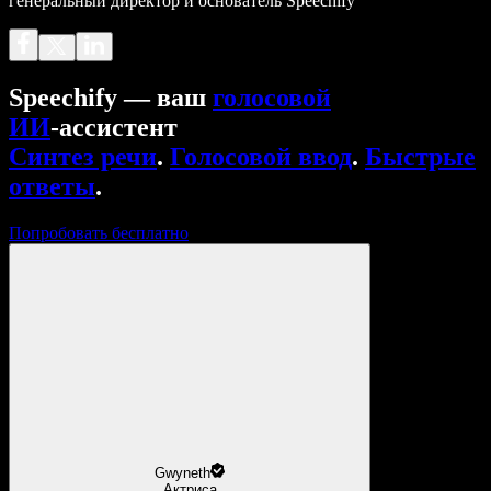
генеральный директор и основатель Speechify
Speechify — ваш
голосовой
ИИ
‑ассистент
Синтез речи
.
Голосовой ввод
.
Быстрые
ответы
.
Попробовать бесплатно
Gwyneth
Актриса