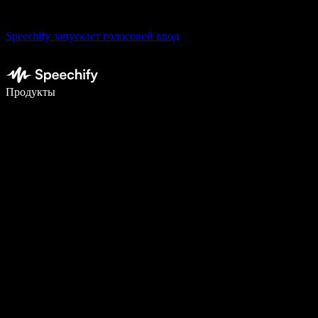
Speechify запускает голосовой ввод
Пишите в 5 раз быстрее с помощью голосового ввода
Продукты
Узнать больше