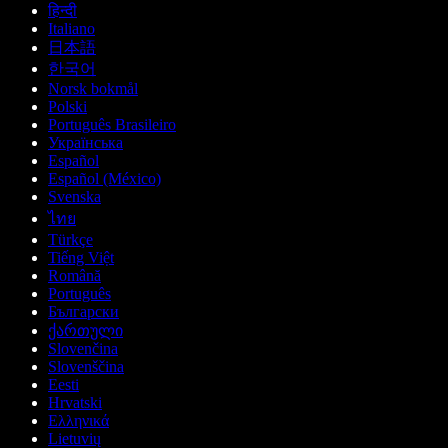
हिन्दी
Italiano
日本語
한국어
Norsk bokmål
Polski
Português Brasileiro
Українська
Español
Español (México)
Svenska
ไทย
Türkçe
Tiếng Việt
Română
Português
Български
ქართული
Slovenčina
Slovenščina
Eesti
Hrvatski
Ελληνικά
Lietuvių