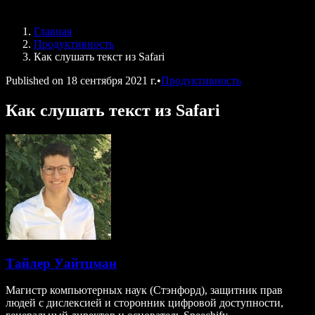
Speechify для DSA
Голосовые агенты SIMBA
Главная
Speechify для разработчиков
Продуктивность
Как слушать текст из Safari
Published on
18 сентября 2021 г.
•
Продуктивность
Как слушать текст из Safari
Тайлер Уайтцман
Магистр компьютерных наук (Стэнфорд), защитник прав
людей с дислексией и сторонник цифровой доступности,