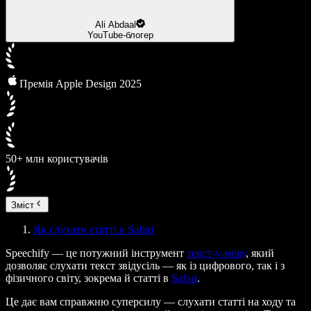
Ali Abdaal
YouTube-блогер
Премія Apple Design 2025
50+ млн користувачів
Зміст
Як слухати статті в Safari
Speechify — це потужний інструмент
текст-у-мову
, який
дозволяє слухати текст звідусіль — як із цифрового, так і з
фізичного світу, зокрема й статті в
Safari
.
Це дає вам справжню суперсилу — слухати статті на ходу та