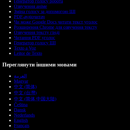
Генератор голосу робота
Озвучення аніме
Зміна голосу за допомогою ШІ
PDF-аудіочитач
Чи може Google Docs читати текст уголос
Розширення Chrome для озвучення тексту
Озвучення тексту гінді
Читання PDF уголос
Генератор голосу ШІ
Texto a Voz
Leitor de Texto
Переглянути іншими мовами
العربية
Magyar
中文 (简体)
中文 (台灣)
中文 (简体 中国大陆)
Čeština
Dansk
Nederlands
English
Français