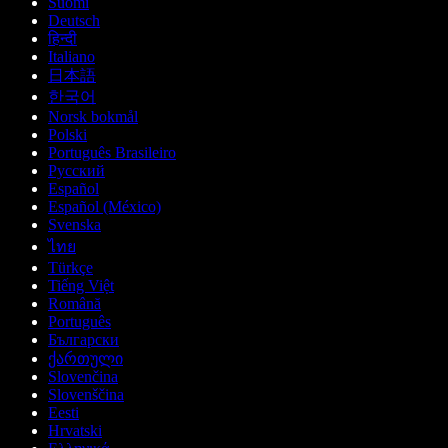
Suomi
Deutsch
हिन्दी
Italiano
日本語
한국어
Norsk bokmål
Polski
Português Brasileiro
Русский
Español
Español (México)
Svenska
ไทย
Türkçe
Tiếng Việt
Română
Português
Български
ქართული
Slovenčina
Slovenščina
Eesti
Hrvatski