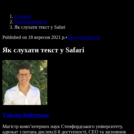
Speechify для програми Access to Work
Speechify для DSA
Голосові агенти SIMBA
Головна
Speechify для розробників
Продуктивність
Як слухати текст у Safari
Published on
18 вересня 2021 р.
•
Продуктивність
Як слухати текст у Safari
Тайлер Вейтцман
Магістр комп’ютерних наук Стенфордського університету,
адвокат з питань дислексії й доступності, CEO та засновник