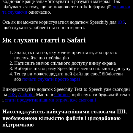
водночас краще запам’ятовувати й розуміти матеріал. Так
відбувається тому, що ви подвоюєте потік інформації,
читаючи
та слухаючи
одночасно.
Ось як ви можете користуватися додатком Speechify для
iOS
,
щоб слухати улюблені статті в інтернеті.
Як слухати статті в Safari
Знайдіть статтю, яку хочете прочитати, або просто
послухайте цю публікацію
Натисніть значок спільного доступу внизу екрана
Виберіть піктограму Speechify в меню спільного доступу
Тепер ви можете додати цей файл до своєї бібліотеки
або
почати слухати просто зараз
Використовуйте додаток Speechify Text-to-Speech уже сьогодні
на
iOS
,
Android
, Mac та в
Chrome
, щоб слухати будь-який текст
і
стати продуктивнішими втричі вже сьогодні
Насолоджуйтесь найсучаснішими голосами ШІ,
необмеженою кількістю файлів і цілодобовою
підтримкою