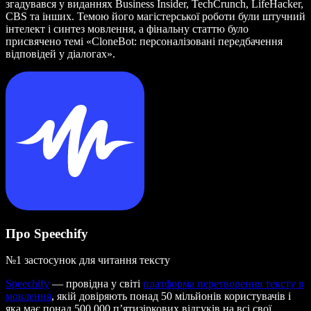
згадувався у виданнях Business Insider, TechCrunch, LifeHacker,
CBS та інших. Темою його магістерської роботи були штучний
інтелект і синтез мовлення, а фінальну статтю було
присвячено темі «CloneBot: персоналізовані передбачення
відповідей у діалогах».
Про Speechify
№1 застосунок для читання тексту
Speechify
— провідна у світі
платформа перетворення тексту в
мовлення
, якій довіряють понад 50 мільйонів користувачів і
яка має понад 500 000 п’ятизіркових відгуків на всі свої