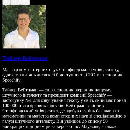
Тайлер Вейтцман
Магістр комп’ютерних наук Стенфордського університету,
адвокат з питань дислексії й доступності, CEO та засновник
Speechify
Тайлер Вейтцман — співзасновник, керівник напряму
штучного інтелекту та президент компанії Speechify —
застосунку №1 для озвучування тексту у світі, який має понад
100 000 п’ятизіркових відгуків. Вейтцман закінчив
Стенфордський університет, де здобув ступінь бакалавра з
математики та магістра комп'ютерних наук зі спеціалізацією в
галузі штучного інтелекту. Він увійшов до списку 50
найкращих підприємців за версією Inc. Magazine, а також