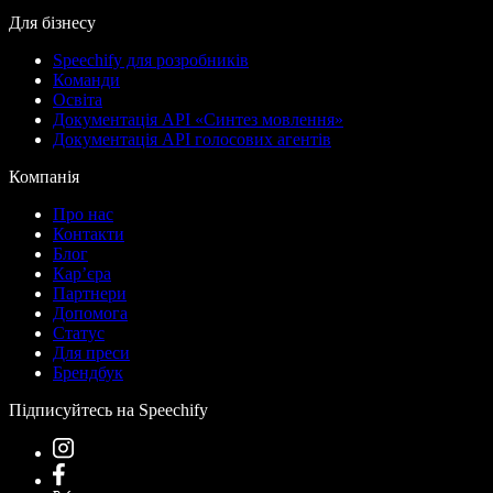
Для бізнесу
Speechify для розробників
Команди
Освіта
Документація API «Синтез мовлення»
Документація API голосових агентів
Компанія
Про нас
Контакти
Блог
Кар’єра
Партнери
Допомога
Статус
Для преси
Брендбук
Підписуйтесь на Speechify