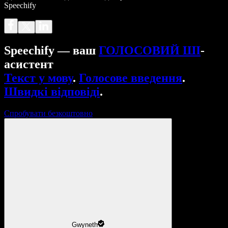
Speechify
Speechify — ваш
ГОЛОСОВИЙ ШІ
-
асистент
Текст у мову
.
Голосове введення
.
Швидкі відповіді
.
Спробувати безкоштовно
Gwyneth