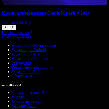
Кращі альтернативи Gemini Spark у 2026
22 травня 2026 р.
1
Переглянути все
Синтез мовлення
Додаток для iPhone та iPad
Додаток для Android
Додаток для Mac
Додаток для Windows
Вебдодаток
Розширення для Chrome
Додаток для Edge
Завантажити
Для авторів
Генератор голосу ШІ
Дубляж
Клонування голосу
Speechify Work