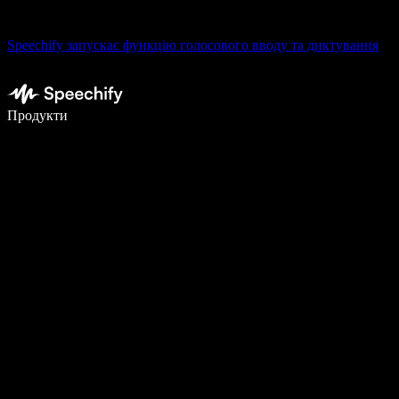
Speechify запускає функцію голосового вводу та диктування
Пишіть у 5 разів швидше за допомогою голосового введення
Продукти
Дізнатися більше