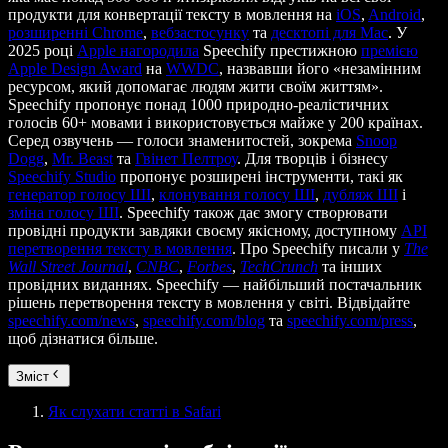
продукти для конвертації тексту в мовлення на
iOS
,
Android
,
розширенні Chrome
,
вебзастосунку
та
десктопі для Mac
. У
2025 році
Apple нагородила
Speechify престижною
премією
Apple Design Award
на
WWDC
, назвавши його «незамінним
ресурсом, який допомагає людям жити своїм життям».
Speechify пропонує понад 1000 природно-реалістичних
голосів 60+ мовами і використовується майже у 200 країнах.
Серед озвучень — голоси знаменитостей, зокрема
Snoop
Dogg
,
Mr. Beast
та
Гвінет Пелтроу
. Для творців і бізнесу
Speechify Studio
пропонує розширені інструменти, такі як
генератор голосу ШІ
,
клонування голосу ШІ
,
дубляж ШІ
і
зміна голосу ШІ
. Speechify також дає змогу створювати
провідні продукти завдяки своєму якісному, доступному
API
перетворення тексту в мовлення
. Про Speechify писали у
The
Wall Street Journal
,
CNBC
,
Forbes
,
TechCrunch
та інших
провідних виданнях. Speechify — найбільший постачальник
рішень перетворення тексту в мовлення у світі. Відвідайте
speechify.com/news
,
speechify.com/blog
та
speechify.com/press
,
щоб дізнатися більше.
Зміст
Як слухати статті в Safari