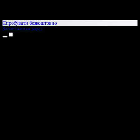
Спробувати безкоштовно
Завантажити зараз
Продукти
Текст у мовлення
Додатки для iPhone та iPad
Додаток для Android
Розширення для Chrome
Розширення для Edge
Вебдодаток
Додаток для Mac