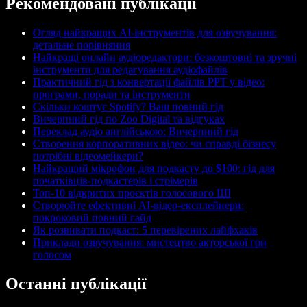
Рекомендовані публікації
Огляд найкращих AI-інструментів для озвучування:
детальне порівняння
Найкращі онлайн аудіоредактори: безкоштовні та зручні
інструменти для редагування аудіофайлів
Практичний гід з конвертації файлів PPT у відео:
програми, поради та інструменти
Скільки коштує Spotify? Ваш повний гід
Вичерпний гід по Zoo Digital та відгуках
Переклад аудіо англійською: Вичерпний гід
Створення корпоративних відео: чи справді бізнесу
потрібні відеомейкери?
Найкращий мікрофон для подкасту до $100: гід для
початківців-подкастерів і стрімерів
Топ-10 відкритих проєктів голосового ШІ
Створюйте ефективні AI-відео-експлейнери:
покроковий повний гайд
Як розвивати подкаст: 5 перевірених лайфхаків
Приклади озвучування: мистецтво акторської гри
голосом
Останні публікації