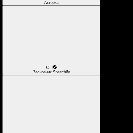
Акторка
Cliff
Засновник Speechify