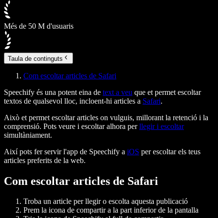
Més de 50 M d'usuaris
Taula de continguts
Com escoltar articles de Safari
Speechify és una potent eina de
text a veu
que et permet escoltar
textos de qualsevol lloc, incloent-hi articles a
Safari
.
Això et permet escoltar articles on vulguis, millorant la retenció i la
comprensió. Pots veure i escoltar alhora per
llegir i escoltar
simultàniament.
Així pots fer servir l'app de Speechify a
iOS
per escoltar els teus
articles preferits de la web.
Com escoltar articles de Safari
Troba un article per llegir o escolta aquesta publicació
Prem la icona de compartir a la part inferior de la pantalla