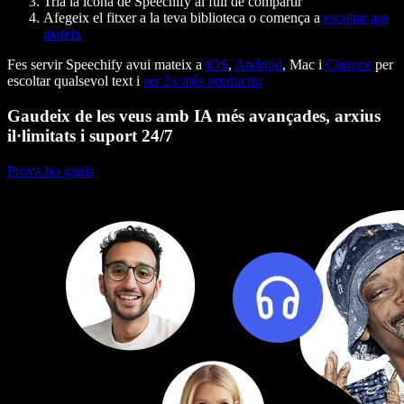
Tria la icona de Speechify al full de compartir
Afegeix el fitxer a la teva biblioteca o comença a
escoltar ara
mateix
Fes servir Speechify avui mateix a
iOS
,
Android
, Mac i
Chrome
per
escoltar qualsevol text i
ser 3x més productiu
Gaudeix de les veus amb IA més avançades, arxius
il·limitats i suport 24/7
Prova-ho gratis