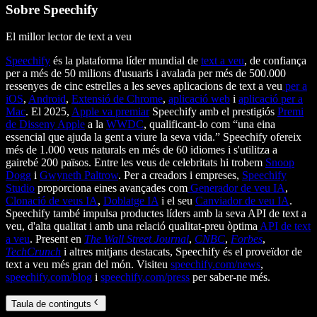
Sobre Speechify
El millor lector de text a veu
Speechify
és la plataforma líder mundial de
text a veu
, de confiança
per a més de 50 milions d'usuaris i avalada per més de 500.000
ressenyes de cinc estrelles a les seves aplicacions de text a veu
per a
iOS
,
Android
,
Extensió de Chrome
,
aplicació web
i
aplicació per a
Mac
. El 2025,
Apple va premiar
Speechify amb el prestigiós
Premi
de Disseny Apple
a la
WWDC
, qualificant-lo com “una eina
essencial que ajuda la gent a viure la seva vida.” Speechify ofereix
més de 1.000 veus naturals en més de 60 idiomes i s'utilitza a
gairebé 200 països. Entre les veus de celebritats hi trobem
Snoop
Dogg
i
Gwyneth Paltrow
. Per a creadors i empreses,
Speechify
Studio
proporciona eines avançades com
Generador de veu IA
,
Clonació de veus IA
,
Doblatge IA
i el seu
Canviador de veu IA
.
Speechify també impulsa productes líders amb la seva API de text a
veu, d'alta qualitat i amb una relació qualitat-preu òptima
API de text
a veu
. Present en
The Wall Street Journal
,
CNBC
,
Forbes
,
TechCrunch
i altres mitjans destacats, Speechify és el proveïdor de
text a veu més gran del món. Visiteu
speechify.com/news
,
speechify.com/blog
i
speechify.com/press
per saber-ne més.
Taula de continguts