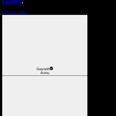
ràpides
.
Prova-ho gratis
Gwyneth
Actriu