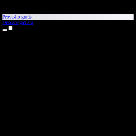
Prova-ho gratis
Descarrega'l ara
Productes
Text a veu
Aplicacions per a iPhone i iPad
Aplicació per a Android
Extensió per al Chrome
Extensió per a l'Edge
Aplicació web
Aplicació per al Mac
Aplicació per al Windows