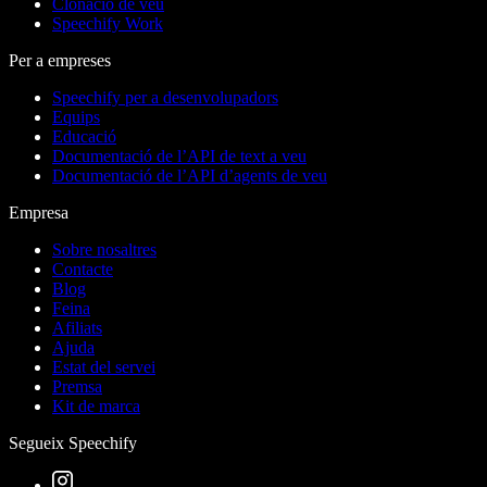
Clonació de veu
Speechify Work
Per a empreses
Speechify per a desenvolupadors
Equips
Educació
Documentació de l’API de text a veu
Documentació de l’API d’agents de veu
Empresa
Sobre nosaltres
Contacte
Blog
Feina
Afiliats
Ajuda
Estat del servei
Premsa
Kit de marca
Segueix Speechify