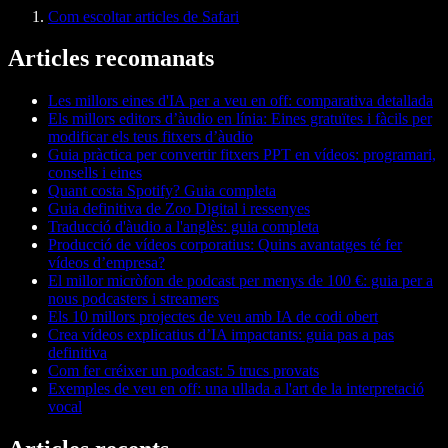
Com escoltar articles de Safari
Articles recomanats
Les millors eines d'IA per a veu en off: comparativa detallada
Els millors editors d’àudio en línia: Eines gratuïtes i fàcils per
modificar els teus fitxers d’àudio
Guia pràctica per convertir fitxers PPT en vídeos: programari,
consells i eines
Quant costa Spotify? Guia completa
Guia definitiva de Zoo Digital i ressenyes
Traducció d'àudio a l'anglès: guia completa
Producció de vídeos corporatius: Quins avantatges té fer
vídeos d’empresa?
El millor micròfon de podcast per menys de 100 €: guia per a
nous podcasters i streamers
Els 10 millors projectes de veu amb IA de codi obert
Crea vídeos explicatius d’IA impactants: guia pas a pas
definitiva
Com fer créixer un podcast: 5 trucs provats
Exemples de veu en off: una ullada a l'art de la interpretació
vocal