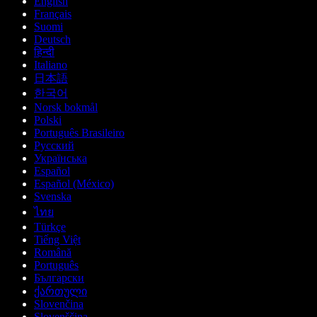
English
Français
Suomi
Deutsch
हिन्दी
Italiano
日本語
한국어
Norsk bokmål
Polski
Português Brasileiro
Русский
Українська
Español
Español (México)
Svenska
ไทย
Türkçe
Tiếng Việt
Română
Português
Български
ქართული
Slovenčina
Slovenščina