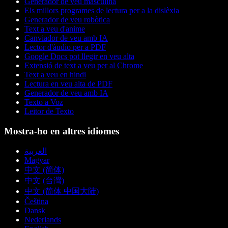
Generador de veu masculina
Els millors programes de lectura per a la dislèxia
Generador de veu robòtica
Text a veu d'anime
Canviador de veu amb IA
Lector d'àudio per a PDF
Google Docs pot llegir en veu alta
Extensió de text a veu per al Chrome
Text a veu en hindi
Lectura en veu alta de PDF
Generador de veu amb IA
Texto a Voz
Leitor de Texto
Mostra-ho en altres idiomes
العربية
Magyar
中文 (简体)
中文 (台灣)
中文 (简体 中国大陆)
Čeština
Dansk
Nederlands