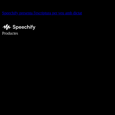
Speechify presenta l'escriptura per veu amb dictat
Escriu 5× més ràpid amb la veu
Productes
Més informació