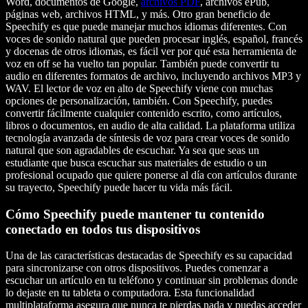
Word, documentos de Google,
archivos PDF
, archivos ePub,
páginas web, archivos HTML, y más. Otro gran beneficio de
Speechify es que puede manejar muchos idiomas diferentes. Con
voces de sonido natural que pueden procesar inglés, español, francés
y docenas de otros idiomas, es fácil ver por qué esta herramienta de
voz en off se ha vuelto tan popular. También puede convertir tu
audio en diferentes formatos de archivo, incluyendo archivos MP3 y
WAV. El lector de voz en alto de Speechify viene con muchas
opciones de personalización, también. Con Speechify, puedes
convertir fácilmente cualquier contenido escrito, como artículos,
libros o documentos, en audio de alta calidad. La plataforma utiliza
tecnología avanzada de síntesis de voz para crear voces de sonido
natural que son agradables de escuchar. Ya sea que seas un
estudiante que busca escuchar sus materiales de estudio o un
profesional ocupado que quiere ponerse al día con artículos durante
su trayecto, Speechify puede hacer tu vida más fácil.
Cómo Speechify puede mantener tu contenido
conectado en todos tus dispositivos
Una de las características destacadas de Speechify es su capacidad
para sincronizarse con otros dispositivos. Puedes comenzar a
escuchar un artículo en tu teléfono y continuar sin problemas donde
lo dejaste en tu tableta o computadora. Esta funcionalidad
multiplataforma asegura que nunca te pierdas nada y puedas acceder