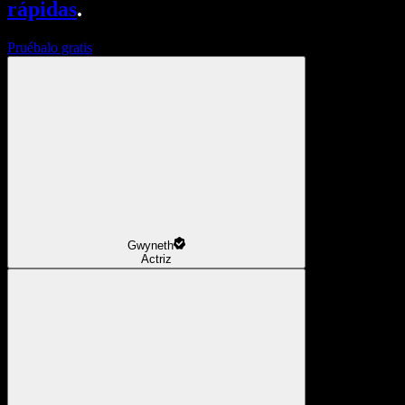
rápidas
.
Pruébalo gratis
Gwyneth
Actriz