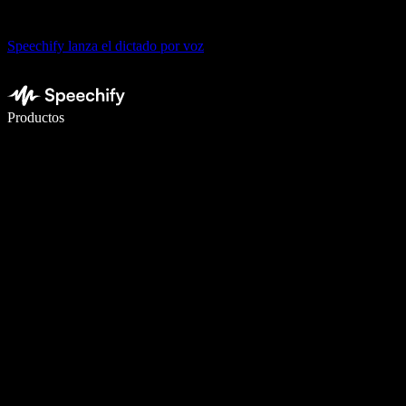
Speechify lanza el dictado por voz
Escribe 5× más rápido con dictado por voz
Productos
Más información