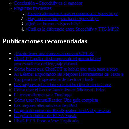
Conclusión – Speechify es el ganador
Preguntas frecuentes
¿Existen alternativas más económicas a Speechify?
¿Hay una versión gratuita de Speechify?
¿Qué tan bueno es Speechify?
¿Cuál es la diferencia entre Speechify y TTS MP3?
Publicaciones recomendadas
¿Puedo tener una conversación con GPT-3?
ChatGPT audio: desbloqueando el potencial del
procesamiento del lenguaje natural
Cómo hacer que ChatGPT te hable: una guía paso a paso
AI Léeme: Explorando las Mejores Herramientas de Texto a
Voz para una Experiencia de Lectura Fluida
Las mejores aplicaciones de traducción de texto a voz
Cómo usar el Lector Inmersivo en Microsoft Edge
La mejor alternativa a Duolingo
Cómo usar NaturalReader: Una guía completa
Las mejores alternativas a TextAid
La guía definitiva de ReadSpeaker TextAid y reseñas
La guía definitiva de ELSA Speak
ChatGPT 3 Texto a Voz: Explicado