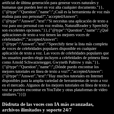
artificial de última generación para generar voces naturales y
humanas que pueden leer en voz alta cualquier documento."}},
{"@type":"Question","name":"¿Cuál es la herramienta de voz más
realista para uso personal?","acceptedAnswer":
{"@type":"Answer","text":"Si necesitas una aplicación de texto a
voz para uso personal con voz realista, NaturalReader y Speechify
son excelentes opciones."}},{"@type":"Question","name":"¿Qué
aplicaciones de texto a voz tienen las mejores voces de
celebridades?","acceptedAnswer":
{"@type":"Answer","text":"Speechify tiene la lista más completa
de voces de celebridades populares disponible en cualquier
aplicación de texto a voz. Las voces de celebridades populares que
los usuarios pueden elegir incluyen a celebridades de primera línea
como Arnold Schwarzenegger, Gwyneth Paltrow y más."}},
{"@type":"Question","name":"¿Dónde puedo encontrar los
mejores tutoriales en línea de texto a voz?","acceptedAnswer":
{"@type":"Answer","text":"Hay muchos tutoriales en Internet
disponibles para la amplia variedad de herramientas de texto a voz
en el mercado. Algunos de los mejores tutoriales en línea de texto a
voz se pueden encontrar en YouTube y otras plataformas de video
similares."}}]}
Disfruta de las voces con IA más avanzadas,
archivos ilimitados y soporte 24/7