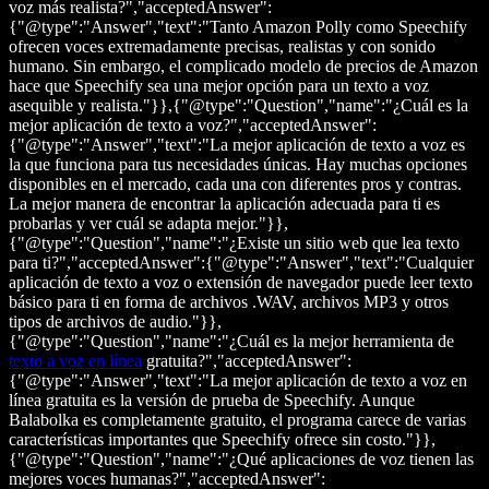
voz más realista?","acceptedAnswer":
{"@type":"Answer","text":"Tanto Amazon Polly como Speechify
ofrecen voces extremadamente precisas, realistas y con sonido
humano. Sin embargo, el complicado modelo de precios de Amazon
hace que Speechify sea una mejor opción para un texto a voz
asequible y realista."}},{"@type":"Question","name":"¿Cuál es la
mejor aplicación de texto a voz?","acceptedAnswer":
{"@type":"Answer","text":"La mejor aplicación de texto a voz es
la que funciona para tus necesidades únicas. Hay muchas opciones
disponibles en el mercado, cada una con diferentes pros y contras.
La mejor manera de encontrar la aplicación adecuada para ti es
probarlas y ver cuál se adapta mejor."}},
{"@type":"Question","name":"¿Existe un sitio web que lea texto
para ti?","acceptedAnswer":{"@type":"Answer","text":"Cualquier
aplicación de texto a voz o extensión de navegador puede leer texto
básico para ti en forma de archivos .WAV, archivos MP3 y otros
tipos de archivos de audio."}},
{"@type":"Question","name":"¿Cuál es la mejor herramienta de
texto a voz en línea
gratuita?","acceptedAnswer":
{"@type":"Answer","text":"La mejor aplicación de texto a voz en
línea gratuita es la versión de prueba de Speechify. Aunque
Balabolka es completamente gratuito, el programa carece de varias
características importantes que Speechify ofrece sin costo."}},
{"@type":"Question","name":"¿Qué aplicaciones de voz tienen las
mejores voces humanas?","acceptedAnswer":