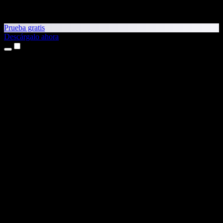
Prueba gratis
Descárgalo ahora
Productos
Texto a voz
Apps para iPhone y iPad
App para Android
Extensión para Chrome
Extensión para Edge
App web
App para Mac
App para Windows