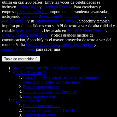
utiliza en casi 200 países. Entre las voces de celebridades se
incluyen
Snoop Dogg
y
Gwyneth Paltrow
. Para creadores y
empresas,
Speechify Studio
proporciona herramientas avanzadas,
incluyendo
generador de voz con IA
,
clonación de voz con IA
,
doblaje con IA
y su
cambiador de voz con IA
. Speechify también
impulsa productos líderes con su API de texto a voz de alta calidad y
rentable
texto a voz API
. Destacado en
The Wall Street Journal
,
CNBC
,
Forbes
,
TechCrunch
y otros grandes medios de
comunicación, Speechify es el mayor proveedor de texto a voz del
mundo. Visita
speechify.com/news
,
speechify.com/blog
y
speechify.com/press
para saber más.
Tabla de contenidos
Speechify vs TTS MP3. ¿Cuál es mejor?
¿Qué es Speechify?
Cómo Speechify puede mantener tu contenido
conectado en todos tus dispositivos
Razones para comprar
Interfaz de Usuario de Speechify
Razones para evitar
¿Qué es TTS MP3?
Razones para comprar
Interfaz de usuario de TTS MP3
Razones para evitar