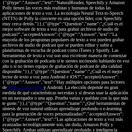
{"@type":"Answer","text":"NaturalReader, Speechify y Amazon
Polly tienen las voces más realistas y humanas de todas las
aplicaciones de texto a voz. La tecnología Neural Text-to-Speech
(NTTS) de Polly la convierte en una opción líder, con Speechify
muy cerca detrás."}},{"@type":"Question","name":"¿Cuál es el
mejor software de texto a voz para grabar archivos de audio de
podcast?","acceptedAnswer":{"@type":"Answer","text":"La
mayoría de los programas populares de texto a voz pueden grabar
archivos de audio de podcast que se pueden editar y subir a
plataformas de escucha de podcast como iTunes y Spotify. Las
herramientas de texto a voz son una excelente manera de comenzar
con la grabación de podcasts si te sientes incómodo hablando en voz
alta o si no tienes equipo de grabación de podcast de alta calidad
disponible."}},{"@type":"Question","name":"¿Cuál es el mejor
lector de texto a voz para Android e iOS?","acceptedAnswer":
{"@type":"Answer","text":"Hay múltiples opciones para lectores
de
texto a voz en iOS
y Android. La elección depende en gran
medida de qué características necesitas y si deseas usar la aplicación
en un navegador o una app. Prueba varias y quédate con la que más
te guste."}},{"@type":"Question","name":"¿Qué herramientas de
síntesis de voz natural utilizan aprendizaje profundo o e-learning
para la generación de voces personalizadas?","acceptedAnswer":
{"@type":"Answer","text":"Las aplicaciones de texto a voz más
avanzadas tecnológicamente son, sin duda, Amazon Polly y
Speechify. Ambas utilizan aprendizaje profundo y inteligencia