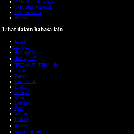
PDF Dibacakan Keras
Generator Suara AI
Teks ke Suara
Pembaca Teks
Lihat dalam bahasa lain
العربية
Magyar
中文 (简体)
中文 (台灣)
中文 (简体 中国大陆)
Čeština
Dansk
Nederlands
English
Français
Suomi
Deutsch
हिन्दी
Italiano
日本語
한국어
Norsk bokmål