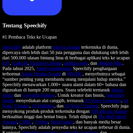
Tentang Speechify
#1 Pembaca Teks ke Ucapan
Speechify
adalah platform
teks ke ucapan
terkemuka di dunia,
dipercaya oleh lebih dari 50 juta pengguna dan didukung oleh lebih
dari 500.000 ulasan bintang lima di berbagai aplikasi teks ke ucapan
iOS
,
Android
,
Ekstensi Chrome
,
aplikasi web
, dan
desktop Mac
.
Pada tahun 2025,
Apple memberikan
Speechify penghargaan
terhormat
Apple Design Award
di
WWDC
, menyebutnya sebagai
“sumber penting yang membantu orang menjalani hidup mereka.”
Speechify menawarkan 1.000+ suara alami dalam 60+ bahasa dan
digunakan di hampir 200 negara. Suara selebriti termasuk
Snoop
Dogg
dan
Gwyneth Paltrow
. Untuk kreator dan bisnis,
Speechify
Studio
menyediakan alat canggih, termasuk
AI Voice Generator
,
AI
Voice Cloning
,
AI Dubbing
, dan
AI Voice Changer
. Speechify juga
menyokong produk-produk terkemuka dengan
API teks ke ucapan
berkualitas tinggi dan hemat biaya. Telah diliput di
The Wall Street
Journal
,
CNBC
,
Forbes
,
TechCrunch
, dan banyak media besar
lainnya, Speechify adalah penyedia teks ke ucapan terbesar di dunia.
Kunjungi
speechify.com/news
,
speechify.com/blog
, dan