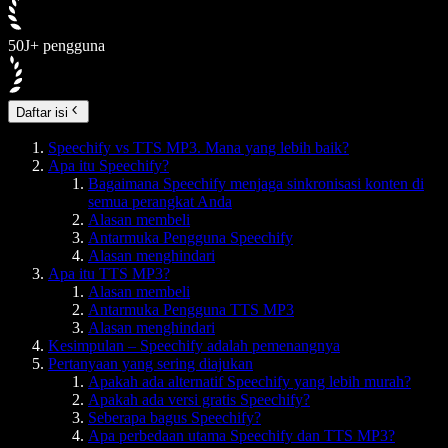
50J+ pengguna
Daftar isi
Speechify vs TTS MP3. Mana yang lebih baik?
Apa itu Speechify?
Bagaimana Speechify menjaga sinkronisasi konten di
semua perangkat Anda
Alasan membeli
Antarmuka Pengguna Speechify
Alasan menghindari
Apa itu TTS MP3?
Alasan membeli
Antarmuka Pengguna TTS MP3
Alasan menghindari
Kesimpulan – Speechify adalah pemenangnya
Pertanyaan yang sering diajukan
Apakah ada alternatif Speechify yang lebih murah?
Apakah ada versi gratis Speechify?
Seberapa bagus Speechify?
Apa perbedaan utama Speechify dan TTS MP3?