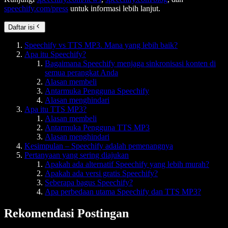
speechify.com/press
untuk informasi lebih lanjut.
Daftar isi
Speechify vs TTS MP3. Mana yang lebih baik?
Apa itu Speechify?
Bagaimana Speechify menjaga sinkronisasi konten di
semua perangkat Anda
Alasan membeli
Antarmuka Pengguna Speechify
Alasan menghindari
Apa itu TTS MP3?
Alasan membeli
Antarmuka Pengguna TTS MP3
Alasan menghindari
Kesimpulan – Speechify adalah pemenangnya
Pertanyaan yang sering diajukan
Apakah ada alternatif Speechify yang lebih murah?
Apakah ada versi gratis Speechify?
Seberapa bagus Speechify?
Apa perbedaan utama Speechify dan TTS MP3?
Rekomendasi Postingan