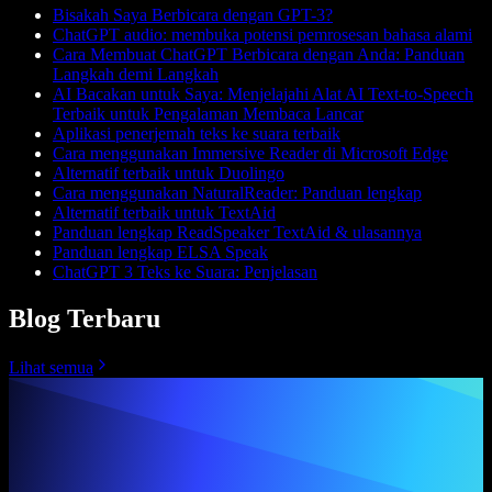
Bisakah Saya Berbicara dengan GPT-3?
ChatGPT audio: membuka potensi pemrosesan bahasa alami
Cara Membuat ChatGPT Berbicara dengan Anda: Panduan
Langkah demi Langkah
AI Bacakan untuk Saya: Menjelajahi Alat AI Text-to-Speech
Terbaik untuk Pengalaman Membaca Lancar
Aplikasi penerjemah teks ke suara terbaik
Cara menggunakan Immersive Reader di Microsoft Edge
Alternatif terbaik untuk Duolingo
Cara menggunakan NaturalReader: Panduan lengkap
Alternatif terbaik untuk TextAid
Panduan lengkap ReadSpeaker TextAid & ulasannya
Panduan lengkap ELSA Speak
ChatGPT 3 Teks ke Suara: Penjelasan
Blog Terbaru
Lihat semua