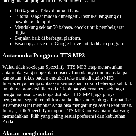
menggunakan program ini di web browser Anda:
100% gratis. Tidak dipungut biaya.
Tutorial sangat mudah dimengerti. Instruksi langsung di
bawah kotak input.
Mendukung sekitar 50 bahasa, cocok untuk pembelajaran
digital.
Berjalan baik di berbagai platform.
Bisa copy-paste dari Google Drive untuk dibaca program.
Antarmuka Pengguna TTS MP3
Walau tidak se-elegan Speechify, TTS MP3 tetap menawarkan
antarmuka yang simpel dan efisien. Tampilannya minimalis tanpa
gangguan, fokus pada mengubah teks menjadi audio MP3.
Interfacenya memprioritaskan kemudahan, cukup beberapa kali klik
untuk mengonversi file Anda. Tidak banyak ornamen, sehingga
pengguna bisa fokus tanpa distraksi. TTS MP3 juga punya
pengaturan seperti memilih suara, kualitas audio, hingga format file.
Kustomisasi ini membuat Anda bisa mengaturnya sesuai kebutuhan.
Intinya, baik Speechify maupun TTS MP3 punya antarmuka yang
memudahkan. Pilih yang paling sesuai preferensi dan kebutuhan
Anda.
Alasan menghindari