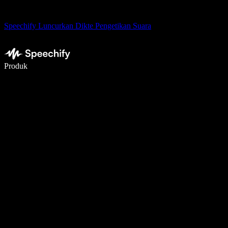
Speechify Luncurkan Dikte Pengetikan Suara
Menulis 5× lebih cepat dengan dikte suara
Produk
Pelajari lebih lanjut