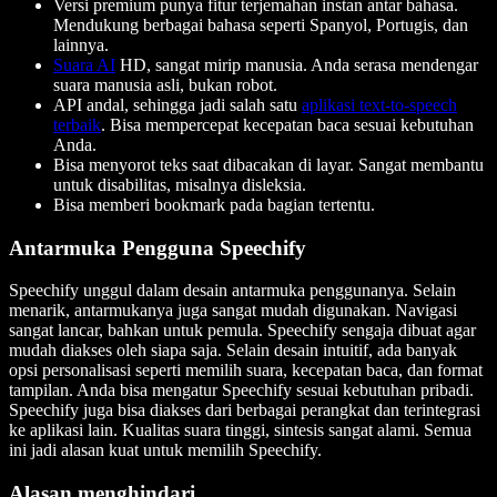
Versi premium punya fitur terjemahan instan antar bahasa.
Mendukung berbagai bahasa seperti Spanyol, Portugis, dan
lainnya.
Suara AI
HD, sangat mirip manusia. Anda serasa mendengar
suara manusia asli, bukan robot.
API andal, sehingga jadi salah satu
aplikasi text-to-speech
terbaik
. Bisa mempercepat kecepatan baca sesuai kebutuhan
Anda.
Bisa menyorot teks saat dibacakan di layar. Sangat membantu
untuk disabilitas, misalnya disleksia.
Bisa memberi bookmark pada bagian tertentu.
Antarmuka Pengguna Speechify
Speechify unggul dalam desain antarmuka penggunanya. Selain
menarik, antarmukanya juga sangat mudah digunakan. Navigasi
sangat lancar, bahkan untuk pemula. Speechify sengaja dibuat agar
mudah diakses oleh siapa saja. Selain desain intuitif, ada banyak
opsi personalisasi seperti memilih suara, kecepatan baca, dan format
tampilan. Anda bisa mengatur Speechify sesuai kebutuhan pribadi.
Speechify juga bisa diakses dari berbagai perangkat dan terintegrasi
ke aplikasi lain. Kualitas suara tinggi, sintesis sangat alami. Semua
ini jadi alasan kuat untuk memilih Speechify.
Alasan menghindari