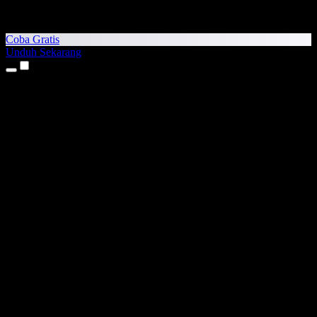
Coba Gratis
Unduh Sekarang
Produk
Teks ke Suara
Aplikasi iPhone & iPad
Aplikasi Android
Ekstensi Chrome
Ekstensi Edge
Aplikasi Web
Aplikasi Mac
Aplikasi Windows