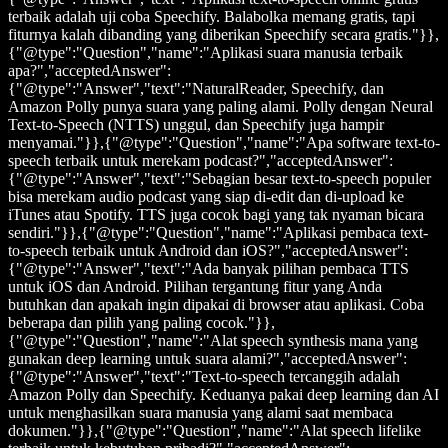
terbaik adalah uji coba Speechify. Balabolka memang gratis, tapi
fiturnya kalah dibanding yang diberikan Speechify secara gratis."}},
{"@type":"Question","name":"Aplikasi suara manusia terbaik
apa?","acceptedAnswer":
{"@type":"Answer","text":"NaturalReader, Speechify, dan
Amazon Polly punya suara yang paling alami. Polly dengan Neural
Text-to-Speech (NTTS) unggul, dan Speechify juga hampir
menyamai."}},{"@type":"Question","name":"Apa software text-to-
speech terbaik untuk merekam podcast?","acceptedAnswer":
{"@type":"Answer","text":"Sebagian besar text-to-speech populer
bisa merekam audio podcast yang siap di-edit dan di-upload ke
iTunes atau Spotify. TTS juga cocok bagi yang tak nyaman bicara
sendiri."}},{"@type":"Question","name":"Aplikasi pembaca text-
to-speech terbaik untuk Android dan iOS?","acceptedAnswer":
{"@type":"Answer","text":"Ada banyak pilihan pembaca TTS
untuk iOS dan Android. Pilihan tergantung fitur yang Anda
butuhkan dan apakah ingin dipakai di browser atau aplikasi. Coba
beberapa dan pilih yang paling cocok."}},
{"@type":"Question","name":"Alat speech synthesis mana yang
gunakan deep learning untuk suara alami?","acceptedAnswer":
{"@type":"Answer","text":"Text-to-speech tercanggih adalah
Amazon Polly dan Speechify. Keduanya pakai deep learning dan AI
untuk menghasilkan suara manusia yang alami saat membaca
dokumen."}},{"@type":"Question","name":"Alat speech lifelike