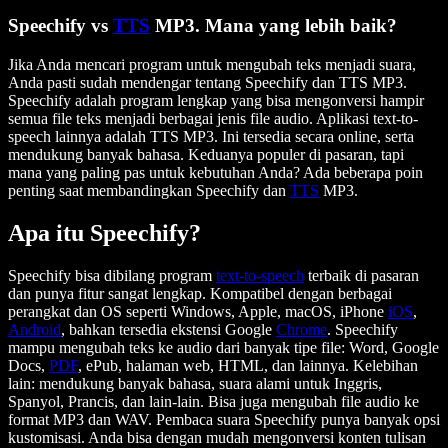
Speechify vs
TTS
MP3. Mana yang lebih baik?
Jika Anda mencari program untuk mengubah teks menjadi suara,
Anda pasti sudah mendengar tentang Speechify dan TTS MP3.
Speechify adalah program lengkap yang bisa mengonversi hampir
semua file teks menjadi berbagai jenis file audio. Aplikasi text-to-
speech lainnya adalah TTS MP3. Ini tersedia secara online, serta
mendukung banyak bahasa. Keduanya populer di pasaran, tapi
mana yang paling pas untuk kebutuhan Anda? Ada beberapa poin
penting saat membandingkan Speechify dan
TTS
MP3.
Apa itu Speechify?
Speechify bisa dibilang program
text-to-speech
terbaik di pasaran
dan punya fitur sangat lengkap. Kompatibel dengan berbagai
perangkat dan OS seperti Windows, Apple, macOS, iPhone
iOS
,
Android
, bahkan tersedia ekstensi Google
Chrome
. Speechify
mampu mengubah teks ke audio dari banyak tipe file: Word, Google
Docs,
PDF
, ePub, halaman web, HTML, dan lainnya. Kelebihan
lain: mendukung banyak bahasa, suara alami untuk Inggris,
Spanyol, Prancis, dan lain-lain. Bisa juga mengubah file audio ke
format MP3 dan WAV. Pembaca suara Speechify punya banyak opsi
kustomisasi. Anda bisa dengan mudah mengonversi konten tulisan