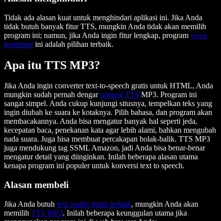
Tidak ada alasan kuat untuk menghindari aplikasi ini. Jika Anda
tidak butuh banyak fitur TTS, mungkin Anda tidak akan memilih
program ini; namun, jika Anda ingin fitur lengkap, program
voice
generator
ini adalah pilihan terbaik.
Apa itu TTS MP3?
Jika Anda ingin converter text-to-speech gratis untuk HTML, Anda
mungkin sudah pernah dengar
tentang TTS
MP3. Program ini
sangat simpel. Anda cukup kunjungi situsnya, tempelkan teks yang
ingin diubah ke suara ke kotaknya. Pilih bahasa, dan program akan
membacakannya. Anda bisa mengatur banyak hal seperti jeda,
kecepatan baca, penekanan kata agar lebih alami, bahkan mengubah
nada suara. Juga bisa membuat percakapan bolak-balik. TTS MP3
juga mendukung tag SSML Amazon, jadi Anda bisa benar-benar
mengatur detail yang diinginkan. Inilah beberapa alasan utama
kenapa program ini populer untuk konversi text to speech.
Alasan membeli
Jika Anda butuh
text reader gratis terbaik
, mungkin Anda akan
memilih
TTS MP3
. Inilah beberapa keunggulan utama jika