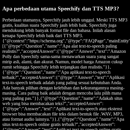
Apa perbedaan utama Speechify dan TTS MP3?
Perbedaan utamanya, Speechify jauh lebih unggul. Meski TTS MP3
gratis, kualitas suara Speechify jauh lebih baik. Speechify juga
mendukung lebih banyak format file dan bahasa. Inilah alasan
kenapa Speechify lebih baik dari TTS MP3.
{"@context":"https://schema.org","@type":"FAQPage","mainEntity
[{"@type":"Question","name":"Apa alat text-to-speech paling
realistis?","acceptedAnswer":{"@type":"Answer","text":"Amazon
Polly dan Speechify sama-sama menawarkan suara yang sangat
mirip asli, alami, dan akurat. Namun, model harga Amazon cukup
rumit sehingga Speechify lebih terjangkau dan realistis."}},
{"@type":"Question","name":"Apa aplikasi text-to-speech
terbaik?","acceptedAnswer":{"@type":"Answer","text":"Aplikasi
text-to-speech terbaik adalah yang paling sesuai kebutuhan Anda.
Ada banyak pilihan dengan kelebihan dan kekurangannya masing-
masing. Cara paling baik adalah dengan mencoba lalu pilih mana
yang paling pas."}},{"@type":"Question","name":"Adakah situs
web yang bisa membacakan teks?","acceptedAnswer":
{"@type":"Answer","text":"Aplikasi text-to-speech atau ekstensi
browser bisa membacakan file teks dalam bentuk file .WAV, MP3,
atau format audio lainnya."}},{"@type":"Question","name":"Apa
situs text-to-speech online gratis terbaik?","acceptedAnswer":
{"@type":"Answer","text":"Aplikasi text-to-speech online gratis