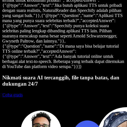
terbaik untuk kebutuhan pribadi?","acceptedAnswer":
{"@type":"Answer","text":"Jika butuh aplikasi TTS untuk pribadi
dengan suara realistis, NaturalReader dan Speechify adalah pilihan
yang sangat baik."}},{"@type":"Question","name":"Aplikasi TTS
mana yang punya suara selebritas terbaik?","acceptedAnswer":
{"@type":"Answer","text":"Speechify punya koleksi suara
selebritas paling lengkap dibanding aplikasi TTS lain. Pilihan
suaranya mencakup nama besar seperti Arnold Schwarzenegger,
Gwyneth Paltrow, dan lainnya."}},
{"@type":"Question","name":"Di mana saya bisa belajar tutorial
TTS online terbaik?","acceptedAnswer":
{"@type":"Answer","text":"Ada banyak tutorial online untuk
berbagai alat text-to-speech. Beberapa yang terbaik dapat ditemukan
di YouTube dan platform video serupa."}}]}
Nikmati suara AI tercanggih, file tanpa batas, dan
dukungan 24/7
Coba gratis