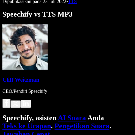
Dipublikasikan pada
23 Juli 2022
•
TTS
Speechify vs TTS MP3
Cliff Weitzman
CEO/Pendiri Speechify
Speechify, asisten
AI Suara
Anda
Teks ke Ucapan
.
Pengetikan Suara
.
Jawaban Cepat
.