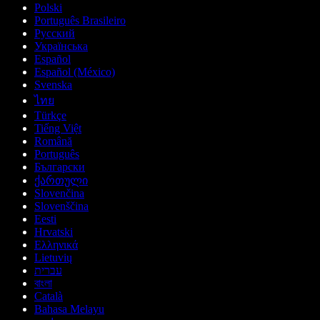
Polski
Português Brasileiro
Русский
Українська
Español
Español (México)
Svenska
ไทย
Türkçe
Tiếng Việt
Română
Português
Български
ქართული
Slovenčina
Slovenščina
Eesti
Hrvatski
Ελληνικά
Lietuvių
עברית
বাংলা
Català
Bahasa Melayu