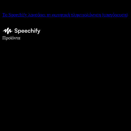
Το Speechify λανσάρει τη φωνητική πληκτρολόγηση (υπαγόρευση)
Γράψτε 5× πιο γρήγορα με φωνητική πληκτρολόγηση
Προϊόντα
Μάθετε περισσότερα