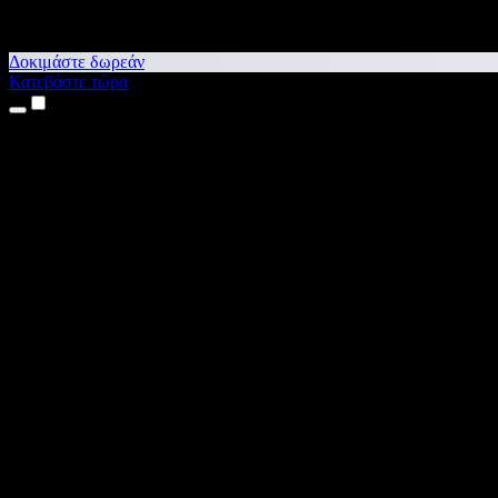
Δοκιμάστε δωρεάν
Κατεβάστε τώρα
Προϊόντα
Κείμενο σε Ομιλία
Εφαρμογές για iPhone & iPad
Εφαρμογή για Android
Επέκταση για Chrome
Επέκταση για Edge
Web εφαρμογή
Εφαρμογή για Mac
Εφαρμογή για Windows