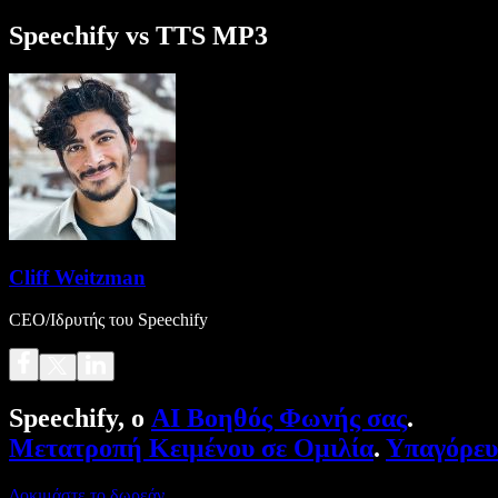
Speechify vs TTS MP3
Cliff Weitzman
CEO/Ιδρυτής του Speechify
Speechify, ο
AI Βοηθός Φωνής σας
.
Μετατροπή Κειμένου σε Ομιλία
.
Υπαγόρε
Δοκιμάστε το δωρεάν