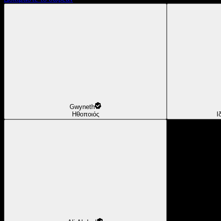
Gwyneth
Ηθοποιός
Ι