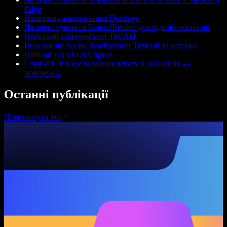
Edge
Найкраща альтернатива Duolingo
Як користуватися NaturalReader: докладний посібник
Найкращі альтернативи TextAid
Вичерпний гід по ReadSpeaker TextAid та відгуки
Повний гід з ELSA Speak
ChatGPT 3: Перетворення тексту в мовлення —
пояснення
Останні публікації
Переглянути все