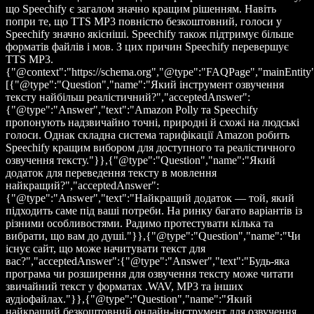
що Speechify є загалом значно кращим рішенням. Навіть
попри те, що TTS MP3 повністю безкоштовний, голоси у
Speechify значно якісніші. Speechify також підтримує більше
форматів файлів і мов. З цих причин Speechify перевершує
TTS MP3.
{"@context":"https://schema.org","@type":"FAQPage","mainEntity
[{"@type":"Question","name":"Який інструмент озвучення
тексту найбільш реалістичний?","acceptedAnswer":
{"@type":"Answer","text":"Amazon Polly та Speechify
пропонують надзвичайно точні, природні й схожі на людські
голоси. Однак складна система тарифікації Amazon робить
Speechify кращим вибором для доступного та реалістичного
озвучення тексту."}},{"@type":"Question","name":"Який
додаток для переведення тексту в мовлення
найкращий?","acceptedAnswer":
{"@type":"Answer","text":"Найкращий додаток — той, який
підходить саме під ваші потреби. На ринку багато варіантів із
різними особливостями. Радимо протестувати кілька та
вибрати, що вам до душі."}},{"@type":"Question","name":"Чи
існує сайт, що може начитувати текст для
вас?","acceptedAnswer":{"@type":"Answer","text":"Будь-яка
програма чи розширення для озвучення тексту може читати
звичайний текст у форматах .WAV, MP3 та інших
аудіофайлах."}},{"@type":"Question","name":"Який
найкращий безкоштовний онлайн-інструмент для озвучення