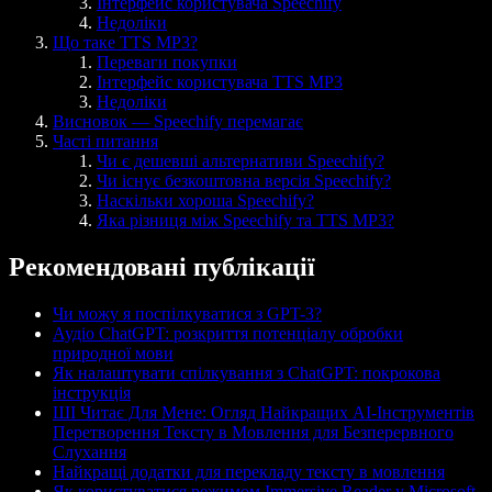
Інтерфейс користувача Speechify
Недоліки
Що таке TTS MP3?
Переваги покупки
Інтерфейс користувача TTS MP3
Недоліки
Висновок — Speechify перемагає
Часті питання
Чи є дешевші альтернативи Speechify?
Чи існує безкоштовна версія Speechify?
Наскільки хороша Speechify?
Яка різниця між Speechify та TTS MP3?
Рекомендовані публікації
Чи можу я поспілкуватися з GPT-3?
Аудіо ChatGPT: розкриття потенціалу обробки
природної мови
Як налаштувати спілкування з ChatGPT: покрокова
інструкція
ШІ Читає Для Мене: Огляд Найкращих AI-Інструментів
Перетворення Тексту в Мовлення для Безперервного
Слухання
Найкращі додатки для перекладу тексту в мовлення
Як користуватися режимом Immersive Reader у Microsoft