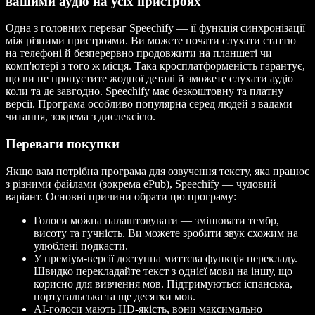
вашими аудіо на усіх пристроях
Одна з головних переваг Speechify — її функція синхронізації
між різними пристроями. Ви можете почати слухати статтю
на телефоні й безперервно продовжити на планшеті чи
комп'ютері з того ж місця. Така кросплатформеність гарантує,
що ви не пропустите жодної деталі й зможете слухати аудіо
коли та де завгодно. Speechify має безкоштовну та платну
версії. Програма особливо популярна серед людей з вадами
читання, зокрема з дислексією.
Переваги покупки
Якщо вам потрібна програма для озвучення тексту, яка працює
з різними файлами (зокрема ePub), Speechify — чудовий
варіант. Основні причини обрати цю програму:
Голоси можна налаштовувати — змінювати тембр,
висоту та гучність. Ви можете зробити звук схожим на
улюблені подкасти.
У преміум-версії доступна миттєва функція перекладу.
Швидко перекладайте текст з однієї мови на іншу, що
корисно для вивчення мов. Підтримуються іспанська,
португальська та ще десятки мов.
AI-голоси мають HD-якість, вони максимально