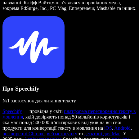
навчанні. Кліфф Вайтцман з’являвся в провідних медіа,
зокрема EdSurge, Inc., PC Mag, Entrepreneur, Mashable та інших.
Про Speechify
№1 застосунок для читання тексту
Speechify
— провідна у світі
платформа перетворення тексту в
мовлення
, якій довіряють понад 50 мільйонів користувачів і
яка має понад 500 000 п’ятизіркових відгуків на всі свої
продукти для конвертації тексту в мовлення на
iOS
,
Android
,
розширенні Chrome
,
вебзастосунку
та
десктопі для Mac
. У