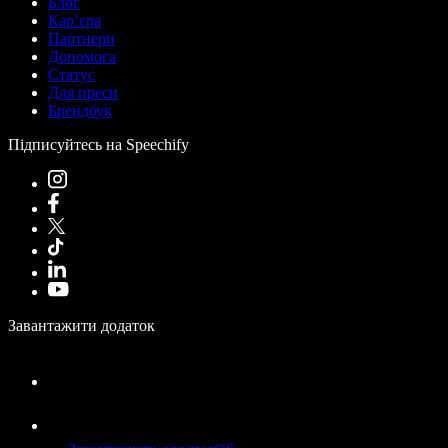
Блог
Кар’єра
Партнери
Допомога
Статус
Для преси
Брендбук
Підписуйтесь на Speechify
Завантажити додаток