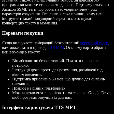
звучання. Також є налаштування тембру. За допомогою
програми ви можете створювати діалоги. Підтримуються різні
Amazon SSML-теги, що робить вас «керманичем» усіх
параметрів озвучення. Ось лише кілька причин, чому цей
інструмент такий популярний серед тих, хто шукає
конвертацію тексту в мовлення.
Переваги покупки
Якщо ви шукаєте найкращий безкоштовний
текстовий рідер
,
вам може стати в пригоді
TTS MP3
. Ось чому варто обрати
цей веб-ридер тексту:
Він абсолютно безкоштовний. Платити нічого не
потрібно.
Інструкції дуже прості для розуміння, розміщені під
вікном введення.
Підтримка приблизно 50 мов, що зручно для онлайн-
навчання.
Працює на різних платформах.
Можна вставляти та копіювати матеріали з Google Drive,
щоб програма озвучила їх для вас.
Інтерфейс користувача TTS MP3