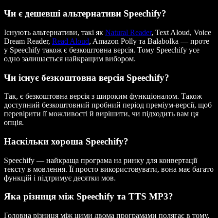
Чи є дешевші альтернативи Speechify?
Існують альтернативи, такі як
Natural Reader
, Text Aloud, Voice
Dream Reader,
Read Aloud
, Amazon Polly та Balabolka — проте
у Speechify також є безкоштовна версія. Тому Speechify усе
одно залишається найкращим вибором.
Чи існує безкоштовна версія Speechify?
Так, є безкоштовна версія з широким функціоналом. Також
доступний безкоштовний пробний період преміум-версії, щоб
перевірити її можливості й вирішити, чи підходить вам ця
опція.
Наскільки хороша Speechify?
Speechify — найкраща програма на ринку для конвертації
тексту в мовлення. Її просто використовувати, вона має багато
функцій і підтримує десятки мов.
Яка різниця між Speechify та TTS MP3?
Головна різниця між цими двома програмами полягає в тому,