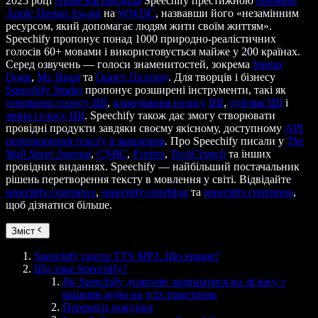
2025 році
Apple нагородила
Speechify престижною
премією
Apple Design Award
на
WWDC
, назвавши його «незамінним
ресурсом, який допомагає людям жити своїм життям».
Speechify пропонує понад 1000 природно-реалістичних
голосів 60+ мовами і використовується майже у 200 країнах.
Серед озвучень — голоси знаменитостей, зокрема
Snoop
Dogg
,
Mr. Beast
та
Гвінет Пелтроу
. Для творців і бізнесу
Speechify Studio
пропонує розширені інструменти, такі як
генератор голосу ШІ
,
клонування голосу ШІ
,
дубляж ШІ
і
зміна голосу ШІ
. Speechify також дає змогу створювати
провідні продукти завдяки своєму якісному, доступному
API
перетворення тексту в мовлення
. Про Speechify писали у
The
Wall Street Journal
,
CNBC
,
Forbes
,
TechCrunch
та інших
провідних виданнях. Speechify — найбільший постачальник
рішень перетворення тексту в мовлення у світі. Відвідайте
speechify.com/news
,
speechify.com/blog
та
speechify.com/press
,
щоб дізнатися більше.
Зміст
Speechify проти TTS MP3. Що краще?
Що таке Speechify?
Як Speechify дозволяє залишатися на зв'язку з
вашими аудіо на усіх пристроях
Переваги покупки