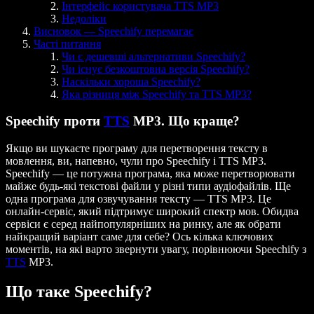
Інтерфейс користувача TTS MP3
Недоліки
Висновок — Speechify перемагає
Часті питання
Чи є дешевші альтернативи Speechify?
Чи існує безкоштовна версія Speechify?
Наскільки хороша Speechify?
Яка різниця між Speechify та TTS MP3?
Speechify проти
TTS
MP3. Що краще?
Якщо ви шукаєте програму для перетворення тексту в
мовлення, ви, напевно, чули про Speechify і TTS MP3.
Speechify — це потужна програма, яка може перетворювати
майже будь-які текстові файли у різні типи аудіофайлів. Ще
одна програма для озвучування тексту — TTS MP3. Це
онлайн-сервіс, який підтримує широкий спектр мов. Обидва
сервіси є серед найпопулярніших на ринку, але як обрати
найкращий варіант саме для себе? Ось кілька ключових
моментів, на які варто звернути увагу, порівнюючи Speechify з
TTS
MP3.
Що таке Speechify?