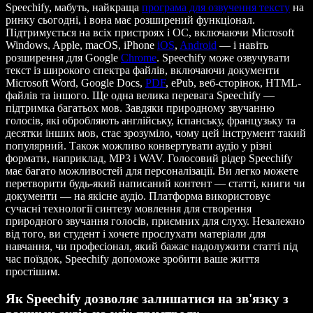
Speechify, мабуть, найкраща
програма для озвучення тексту
на
ринку сьогодні, і вона має розширений функціонал.
Підтримується на всіх пристроях і ОС, включаючи Microsoft
Windows, Apple, macOS, iPhone
iOS
,
Android
— і навіть
розширення для Google
Chrome
. Speechify може озвучувати
текст із широкого спектра файлів, включаючи документи
Microsoft Word, Google Docs,
PDF
, ePub, веб-сторінок, HTML-
файлів та іншого. Ще одна велика перевага Speechify —
підтримка багатьох мов. Завдяки природному звучанню
голосів, які обробляють англійську, іспанську, французьку та
десятки інших мов, стає зрозуміло, чому цей інструмент такий
популярний. Також можливо конвертувати аудіо у різні
формати, наприклад, MP3 і WAV. Голосовий рідер Speechify
має багато можливостей для персоналізації. Ви легко можете
перетворити будь-який написаний контент — статті, книги чи
документи — на якісне аудіо. Платформа використовує
сучасні технології синтезу мовлення для створення
природного звучання голосів, приємних для слуху. Незалежно
від того, ви студент і хочете прослухати матеріали для
навчання, чи професіонал, який бажає надолужити статті під
час поїздок, Speechify допоможе зробити ваше життя
простішим.
Як Speechify дозволяє залишатися на зв'язку з