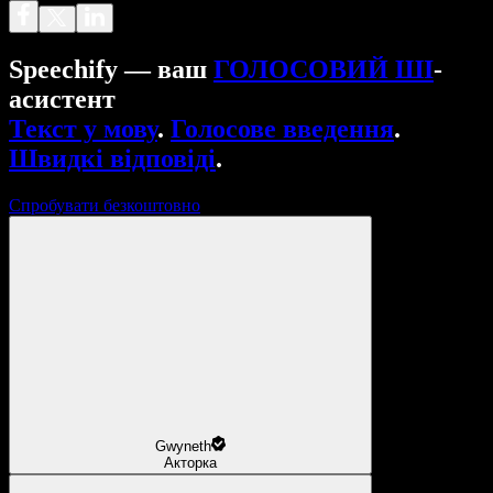
Speechify — ваш
ГОЛОСОВИЙ ШІ
-
асистент
Текст у мову
.
Голосове введення
.
Швидкі відповіді
.
Спробувати безкоштовно
Gwyneth
Акторка