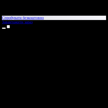
Спробувати безкоштовно
Завантажити зараз
Продукти
Текст у мовлення
Додатки для iPhone та iPad
Додаток для Android
Розширення для Chrome
Розширення для Edge
Вебдодаток
Додаток для Mac