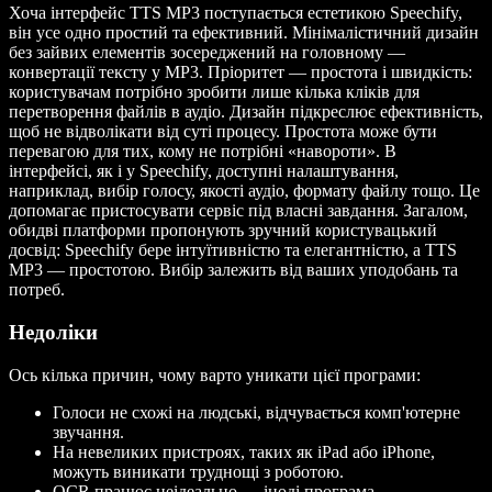
Хоча інтерфейс TTS MP3 поступається естетикою Speechify,
він усе одно простий та ефективний. Мінімалістичний дизайн
без зайвих елементів зосереджений на головному —
конвертації тексту у MP3. Пріоритет — простота і швидкість:
користувачам потрібно зробити лише кілька кліків для
перетворення файлів в аудіо. Дизайн підкреслює ефективність,
щоб не відволікати від суті процесу. Простота може бути
перевагою для тих, кому не потрібні «навороти». В
інтерфейсі, як і у Speechify, доступні налаштування,
наприклад, вибір голосу, якості аудіо, формату файлу тощо. Це
допомагає пристосувати сервіс під власні завдання. Загалом,
обидві платформи пропонують зручний користувацький
досвід: Speechify бере інтуїтивністю та елегантністю, а TTS
MP3 — простотою. Вибір залежить від ваших уподобань та
потреб.
Недоліки
Ось кілька причин, чому варто уникати цієї програми:
Голоси не схожі на людські, відчувається комп'ютерне
звучання.
На невеликих пристроях, таких як iPad або iPhone,
можуть виникати труднощі з роботою.
OCR працює неідеально — іноді програма