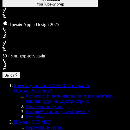
YouTube-блогер
Премія Apple Design 2025
50+ млн користувачів
Зміст
Speechify проти TTS MP3. Що краще?
Що таке Speechify?
Як Speechify дозволяє залишатися на зв'язку з
вашими аудіо на усіх пристроях
Переваги покупки
Інтерфейс користувача Speechify
Недоліки
Що таке TTS MP3?
Переваги покупки