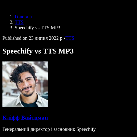
Speechify для програми Access to Work
Speechify для DSA
Голосові агенти SIMBA
Головна
Speechify для розробників
TTS
Speechify vs TTS MP3
Published on
23 липня 2022 р.
•
TTS
Speechify vs TTS MP3
Кліфф Вайтцман
Генеральний директор і засновник Speechify