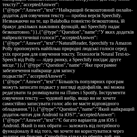
тексту?","acceptedAnswer":
{"@type":"Answer","text":"Найкращий безкоштовний онлайн-
додаток для озвучення тексту — пробна версія Speechify.
Незважаючи на те, що Balabolka повністю безкоштовна, їй
бракує декількох важливих функцій, які Speechify надає
безкоштовно."}},{"@type":"Question","name":"У яких додатків
найреалістичніші голоси?","acceptedAnswer":
{"@type":"Answer","text":"NaturalReader, Speechify та Amazon
Polly пропонують найбільш природні людські голоси серед
усіх програм для озвучення тексту. Технологія Neural Text-to-
Speech від Polly — лідер ринку, а Speechify посідає друге
місце."}},{"@type":"Question","name":"Яке програмне
забезпечення найкраще для запису
подкастів?","acceptedAnswer":
{"@type":"Answer","text":"Більшість популярних програм
можуть записати подкаст у вигляді аудіофайлів, які можна
редагувати та розміщувати на iTunes і Spotify. Інструменти
озвучення тексту — чудовий вибір, якщо ви не хочете
самостійно записувати голос або не маєте відповідного
обладнання."}},{"@type":"Question","name":"Який найкращий
додаток-читач для Android та iOS?","acceptedAnswer":
{"@type":"Answer","text":"Є багато варіантів для iOS і
Android. Який із них обрати — залежить від потрібного
функціоналу й від того, чи хочете ви користуватися через
додаток чи браузер. Спробуйте кілька та оберіть той, що