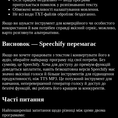
припускається помилок у розпізнаванні тексту.
Обмежені можливості налаштування мовлення.
Не всі види TXT-файлів обробляє бездоганно.
Якщо ви шукаєте інструмент для комерційного чи особистого
використання й вам потрібен справді якісний сервіс, можливо,
варто розглянути альтернативи.
Висновок — Speechify перемагає
Якщо ви хочете працювати з текстом і конвертувати його в
аудіо, обирайте найкращу програму під свої потреби. Без
сумніву, це Speechify. Хоча для доступу до преміум-функцій
доведеться заплатити, навіть безкоштовна версія Speechify має
значно якісніші голоси й більше інструментів для підвищення
продуктивності, ніж TTS MP3. Це потужний інструмент для
навчання, неперевершений генератор голосу й доступ до
безлічі функцій, які роблять його кращим за конкурентів.
Часті питання
Найпоширеніші запитання щодо різниці між цими двома
програмами: