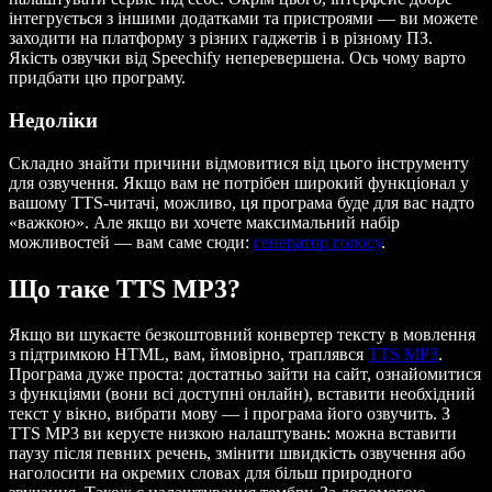
інтегрується з іншими додатками та пристроями — ви можете
заходити на платформу з різних гаджетів і в різному ПЗ.
Якість озвучки від Speechify неперевершена. Ось чому варто
придбати цю програму.
Недоліки
Складно знайти причини відмовитися від цього інструменту
для озвучення. Якщо вам не потрібен широкий функціонал у
вашому TTS-читачі, можливо, ця програма буде для вас надто
«важкою». Але якщо ви хочете максимальний набір
можливостей — вам саме сюди:
генератор голосу
.
Що таке TTS MP3?
Якщо ви шукаєте безкоштовний конвертер тексту в мовлення
з підтримкою HTML, вам, ймовірно, траплявся
TTS MP3
.
Програма дуже проста: достатньо зайти на сайт, ознайомитися
з функціями (вони всі доступні онлайн), вставити необхідний
текст у вікно, вибрати мову — і програма його озвучить. З
TTS MP3 ви керуєте низкою налаштувань: можна вставити
паузу після певних речень, змінити швидкість озвучення або
наголосити на окремих словах для більш природного