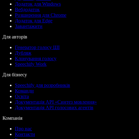
Додаток для Windows
Вебдодаток
Розширення для Chrome
Додаток для Edge
Завантажити
Для авторів
Генератор голосу ШІ
Дубляж
Клонування голосу
Speechify Work
Для бізнесу
Speechify для розробників
Команди
Освіта
Документація API «Синтез мовлення»
Документація API голосових агентів
Компанія
Про нас
Контакти