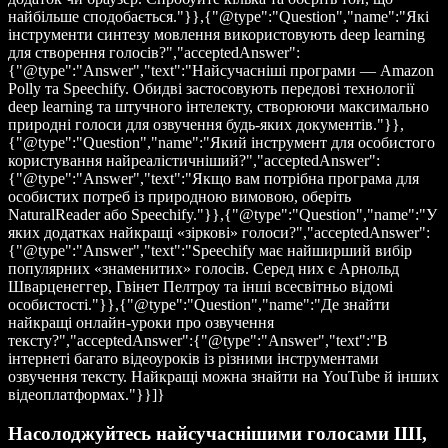
найбільше сподобається."}},{"@type":"Question","name":"Які
інструменти синтезу мовлення використовують deep learning
для створення голосів?","acceptedAnswer":
{"@type":"Answer","text":"Найсучасніші програми — Amazon
Polly та Speechify. Обидві застосовують передові технології
deep learning та штучного інтелекту, створюючи максимально
природні голоси для озвучення будь-яких документів."}},
{"@type":"Question","name":"Який інструмент для особистого
користування найреалістичніший?","acceptedAnswer":
{"@type":"Answer","text":"Якщо вам потрібна програма для
особистих потреб із природною вимовою, оберіть
NaturalReader або Speechify."}},{"@type":"Question","name":"У
яких додатках найкращі «зіркові» голоси?","acceptedAnswer":
{"@type":"Answer","text":"Speechify має найширший вибір
популярних «знаменитих» голосів. Серед них є Арнольд
Шварценеггер, Гвінет Пелтроу та інші всесвітньо відомі
особистості."}},{"@type":"Question","name":"Де знайти
найкращі онлайн-уроки про озвучення
тексту?","acceptedAnswer":{"@type":"Answer","text":"В
інтернеті багато відеоуроків із різними інструментами
озвучення тексту. Найкращі можна знайти на YouTube й інших
відеоплатформах."}}]}
Насолоджуйтесь найсучаснішими голосами ШІ,