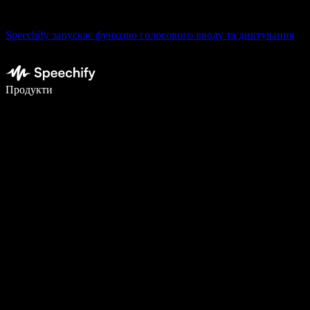
Speechify запускає функцію голосового вводу та диктування
Пишіть у 5 разів швидше за допомогою голосового введення
Продукти
Дізнатися більше