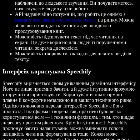
наближені до людського звучання. Ви почуватиметесь,
наче слухаєте людину, а не робота.
API надзвичайно потужний, що робить це однією з
кращих програм для озвучення тексту
на ринку. Можна
збільшити швидкість читання для швидшого
прослуховування книг.
Можливість підсвічувати текст під час читання на
екрані. Це дуже корисно для людей із порушеннями
читання, зокрема дислексією.
Можливість створювати закладки для певних розділів
тексту.
Інтерфейс користувача Speechify
Speechify вирізняється своїм унікальним дизайном інтерфейсу.
Його не лише приємно бачити, а й дуже інтуїтивно зрозуміло
та зручно використовувати. Користування платформою —
плавне й комфортне незалежно від вашого технічного рівня.
Однією з ключових переваг інтерфейсу Speechify є його
простота. Платформа створена так, щоб нею було легко
користуватися всім — і технічним фахівцям, і тим, хто віддає
перевагу простим рішенням. Крім інтуїтивності, Speechify
пропонує багато налаштувань: можна змінювати голоси,
швидкість читання, форматування тощо. Кожен може
налаштувати сервіс під себе. Окрім цього, інтерфейс добре