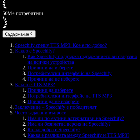
50M+ потребители
Съдържание
Speechify срещу TTS MP3. Кое е по-добро?
Какво е Speechify?
Как Speechify поддържа съдържанието ви свързано
на всички устройства
Причини да изберете
Потребителски интерфейс на Speechify
Причини да не изберете
Какво е TTS MP3?
Причини да изберете
Потребителски интерфейс на TTS MP3
Причини да не изберете
Заключение – Speechify е победителят
Често задавани въпроси
Има ли по-евтини алтернативи на Speechify?
Има ли безплатна версия на Speechify?
Колко добра е Speechify?
Каква е разликата между Speechify и TTS MP3?