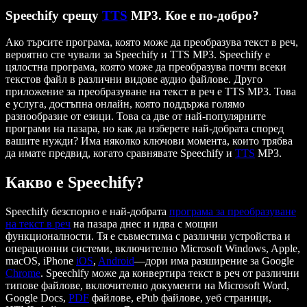
Speechify срещу
TTS
MP3. Кое е по-добро?
Ако търсите програма, която може да преобразува текст в реч,
вероятно сте чували за Speechify и TTS MP3. Speechify е
цялостна програма, която може да преобразува почти всеки
текстов файл в различни видове аудио файлове. Друго
приложение за преобразуване на текст в реч е TTS MP3. Това
е услуга, достъпна онлайн, която поддържа голямо
разнообразие от езици. Това са две от най-популярните
програми на пазара, но как да изберете най-добрата според
вашите нужди? Има няколко ключови момента, които трябва
да имате предвид, когато сравнявате Speechify и
TTS
MP3.
Какво е Speechify?
Speechify безспорно е най-добрата
програма за преобразуване
на текст в реч
на пазара днес и идва с мощни
функционалности. Тя е съвместима с различни устройства и
операционни системи, включително Microsoft Windows, Apple,
macOS, iPhone
iOS
,
Android
—дори има разширение за Google
Chrome
. Speechify може да конвертира текст в реч от различни
типове файлове, включително документи на Microsoft Word,
Google Docs,
PDF
файлове, ePub файлове, уеб страници,