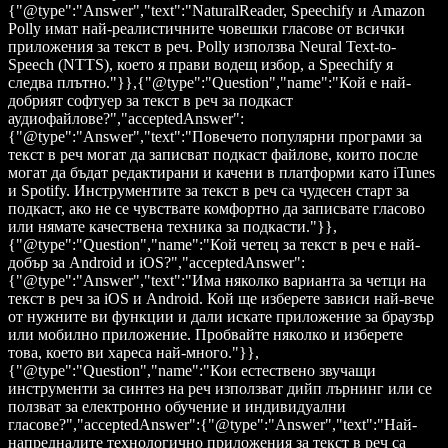
{"@type":"Answer","text":"NaturalReader, Speechify и Amazon
Polly имат най-реалистичните човешки гласове от всички
приложения за текст в реч. Polly използва Neural Text-to-
Speech (NTTS), което я прави водещ избор, а Speechify я
следва плътно."}},{"@type":"Question","name":"Кой е най-
добрият софтуер за текст в реч за подкаст
аудиофайлове?","acceptedAnswer":
{"@type":"Answer","text":"Повечето популярни програми за
текст в реч могат да записват подкаст файлове, които после
могат да бъдат редактирани и качени в платформи като iTunes
и Spotify. Инструментите за текст в реч са чудесен старт за
подкаст, ако не се чувствате комфортно да записвате гласово
или нямате качествена техника за подкасти."}},
{"@type":"Question","name":"Кой четец за текст в реч е най-
добър за Android и iOS?","acceptedAnswer":
{"@type":"Answer","text":"Има няколко варианта за четци на
текст в реч за iOS и Android. Кой ще изберете зависи най-вече
от нужните ви функции и дали искате приложение за браузър
или мобилно приложение. Пробвайте няколко и изберете
това, което ви хареса най-много."}},
{"@type":"Question","name":"Кои естествено звучащи
инструменти за синтез на реч използват дийп лърнинг или се
ползват за електронно обучение и индивидуални
гласове?","acceptedAnswer":{"@type":"Answer","text":"Най-
напредналите технологично приложения за текст в реч са