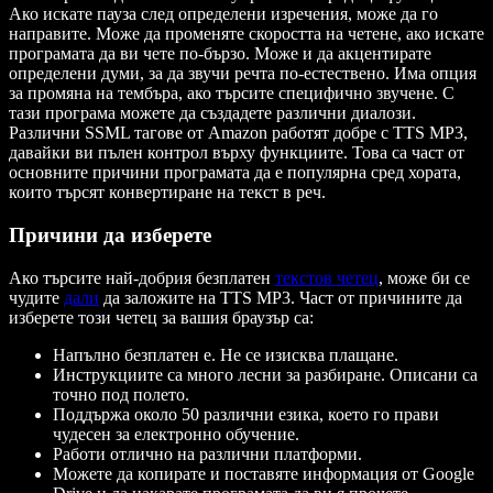
Ако искате пауза след определени изречения, може да го
направите. Може да променяте скоростта на четене, ако искате
програмата да ви чете по-бързо. Може и да акцентирате
определени думи, за да звучи речта по-естествено. Има опция
за промяна на тембъра, ако търсите специфично звучене. С
тази програма можете да създадете различни диалози.
Различни SSML тагове от Amazon работят добре с TTS MP3,
давайки ви пълен контрол върху функциите. Това са част от
основните причини програмата да е популярна сред хората,
които търсят конвертиране на текст в реч.
Причини да изберете
Ако търсите най-добрия безплатен
текстов четец
, може би се
чудите
дали
да заложите на TTS MP3. Част от причините да
изберете този четец за вашия браузър са:
Напълно безплатен е. Не се изисква плащане.
Инструкциите са много лесни за разбиране. Описани са
точно под полето.
Поддържа около 50 различни езика, което го прави
чудесен за електронно обучение.
Работи отлично на различни платформи.
Можете да копирате и поставяте информация от Google