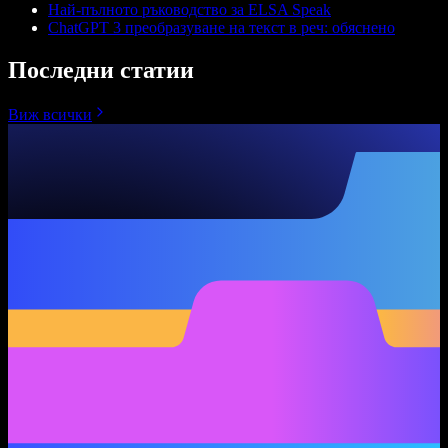
Най-пълното ръководство за ELSA Speak
ChatGPT 3 преобразуване на текст в реч: обяснено
Последни статии
Виж всички