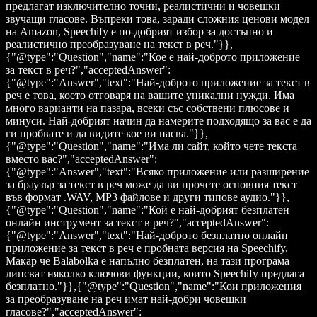
предлагат изключително точни, реалистични и човешки
звучащи гласове. Въпреки това, заради сложния ценови модел
на Amazon, Speechify е по-добрият избор за достъпно и
реалистично преобразуване на текст в реч."}},
{"@type":"Question","name":"Кое е най-доброто приложение
за текст в реч?","acceptedAnswer":
{"@type":"Answer","text":"Най-доброто приложение за текст в
реч е това, което отговаря на вашите уникални нужди. Има
много варианти на пазара, всеки със собствени плюсове и
минуси. Най-добрият начин да намерите подходящо за вас е да
ги пробвате и да видите кое ви пасва."}},
{"@type":"Question","name":"Има ли сайт, който чете текста
вместо вас?","acceptedAnswer":
{"@type":"Answer","text":"Всяко приложение или разширение
за браузър за текст в реч може да ви прочете основния текст
във формат .WAV, MP3 файлове и други типове аудио."}},
{"@type":"Question","name":"Кой е най-добрият безплатен
онлайн инструмент за текст в реч?","acceptedAnswer":
{"@type":"Answer","text":"Най-доброто безплатно онлайн
приложение за текст в реч е пробната версия на Speechify.
Макар че Balabolka е напълно безплатен, на тази програма
липсват няколко ключови функции, които Speechify предлага
безплатно."}},{"@type":"Question","name":"Кои приложения
за преобразуване на реч имат най-добри човешки
гласове?","acceptedAnswer":