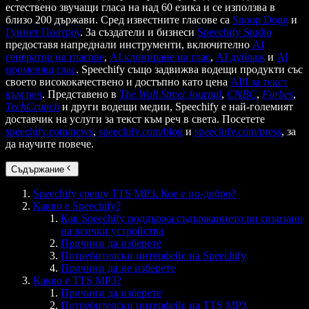
естествено звучащи гласа на над 60 езика и се използва в
близо 200 държави. Сред известните гласове са
Snoop Dogg
и
Гуинет Полтроу
. За създатели и бизнеси
Speechify Studio
предоставя напреднали инструменти, включително
AI
генератор на гласове
,
AI клониране на глас
,
AI дублаж
и
AI
променящ глас
. Speechify също задвижва водещи продукти със
своето висококачествено и достъпно като цена
API за текст
към реч
. Представено в
The Wall Street Journal
,
CNBC
,
Forbes
,
TechCrunch
и други водещи медии, Speechify е най-големият
доставчик на услуги за текст към реч в света. Посетете
speechify.com/news
,
speechify.com/blog
и
speechify.com/press
, за
да научите повече.
Съдържание
Speechify срещу TTS MP3. Кое е по-добро?
Какво е Speechify?
Как Speechify поддържа съдържанието ви свързано
на всички устройства
Причини да изберете
Потребителски интерфейс на Speechify
Причини да не изберете
Какво е TTS MP3?
Причини да изберете
Потребителски интерфейс на TTS MP3