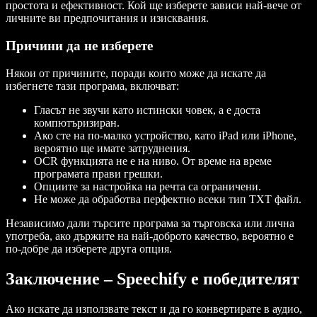
простота и ефективност. Кой ще изберете зависи най-вече от
личните ви предпочитания и изисквания.
Причини да не изберете
Някои от причините, поради които може да искате да
избегнете тази програма, включват:
Гласът не звучи като истински човек, а е доста
компютъризиран.
Ако сте на по-малко устройство, като iPad или iPhone,
вероятно ще имате затруднения.
OCR функцията не е на ниво. От време на време
програмата прави грешки.
Опциите за настройка на речта са ограничени.
Не може да обработва перфектно всеки тип TXT файл.
Независимо дали търсите програма за търговска или лична
употреба, ако държите на най-доброто качество, вероятно е
по-добре да изберете друга опция.
Заключение – Speechify е победителят
Ако искате да използвате текст и да го конвертирате в аудио,