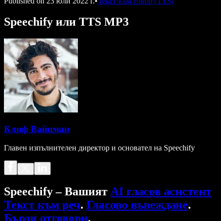
Published on
23 юли 2022 г.
•
Текст към говор (TTS)
Speechify или TTS MP3
Клиф Вайцман
Главен изпълнителен директор и основател на Speechify
Speechify – Вашият
AI гласов асистент
Текст към реч
.
Гласово въвеждане
.
Бързи отговори
.