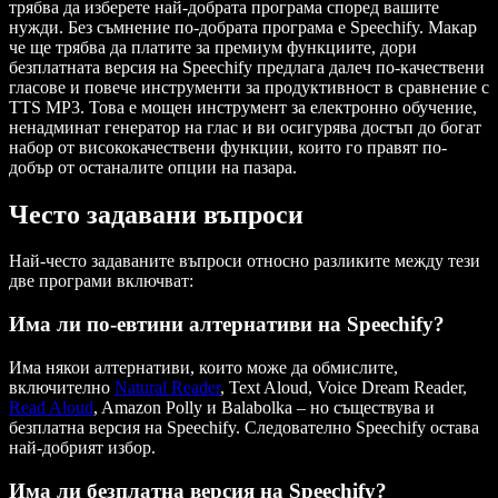
трябва да изберете най-добрата програма според вашите
нужди. Без съмнение по-добрата програма е Speechify. Макар
че ще трябва да платите за премиум функциите, дори
безплатната версия на Speechify предлага далеч по-качествени
гласове и повече инструменти за продуктивност в сравнение с
TTS MP3. Това е мощен инструмент за електронно обучение,
ненадминат генератор на глас и ви осигурява достъп до богат
набор от висококачествени функции, които го правят по-
добър от останалите опции на пазара.
Често задавани въпроси
Най-често задаваните въпроси относно разликите между тези
две програми включват:
Има ли по-евтини алтернативи на Speechify?
Има някои алтернативи, които може да обмислите,
включително
Natural Reader
, Text Aloud, Voice Dream Reader,
Read Aloud
, Amazon Polly и Balabolka – но съществува и
безплатна версия на Speechify. Следователно Speechify остава
най-добрият избор.
Има ли безплатна версия на Speechify?