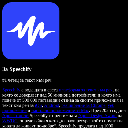
За Speechify
#1 четец за текст към реч
Speechify
е водещата в света
платформа за текст към реч
, на
която се доверяват над 50 милиона потребители и която има
повече от 500 000 петзвездни отзива за своите приложения за
текст към реч за
iOS
,
Android
,
разширение за Chrome
,
уеб
приложение
и
настолно приложение за Mac
. През 2025 година
Apple отличи
Speechify с престижната
Apple Design Award
на
WWDC
, определяйки я като „ключов ресурс, който помага на
хората да живеят по-добре“. Speechify предлага над 1000