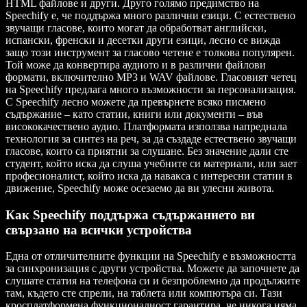
HTML файлове и други. Друго голямо предимство на
Speechify е, че поддържа много различни езици. С естествено
звучащи гласове, които могат да обработват английски,
испански, френски и десетки други езици, лесно се вижда
защо този инструмент за гласово четене е толкова популярен.
Той може да конвертира аудиото и в различни файлови
формати, включително MP3 и WAV файлове. Гласовият четец
на Speechify предлага много възможности за персонализация.
С Speechify лесно можете да превърнете всяко писмено
съдържание – като статии, книги или документи – във
висококачествено аудио. Платформата използва напреднала
технология за синтез на реч, за да създаде естествено звучащи
гласове, които са приятни за слушане. Без значение дали сте
студент, който иска да слуша учебните си материали, или зает
професионалист, който иска да навакса с интересни статии в
движение, Speechify може осезаемо да ви улесни живота.
Как Speechify поддържа съдържанието ви
свързано на всички устройства
Една от отличителните функции на Speechify е възможността
за синхронизация с други устройства. Можете да започнете да
слушате статия на телефона си и безпроблемно да продължите
там, където сте спрели, на таблета или компютъра си. Тази
кросплатформена функционалност гарантира, че никога няма