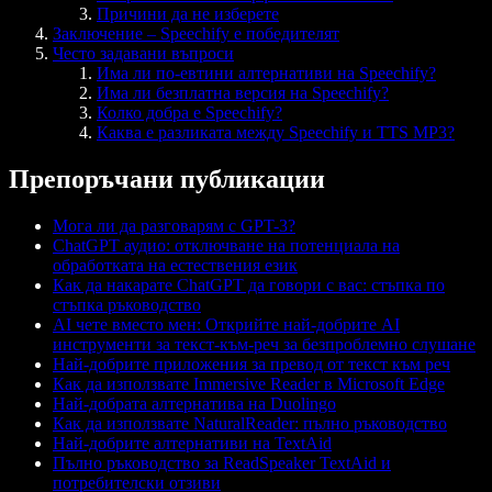
Причини да не изберете
Заключение – Speechify е победителят
Често задавани въпроси
Има ли по-евтини алтернативи на Speechify?
Има ли безплатна версия на Speechify?
Колко добра е Speechify?
Каква е разликата между Speechify и TTS MP3?
Препоръчани публикации
Мога ли да разговарям с GPT-3?
ChatGPT аудио: отключване на потенциала на
обработката на естествения език
Как да накарате ChatGPT да говори с вас: стъпка по
стъпка ръководство
AI чете вместо мен: Открийте най-добрите AI
инструменти за текст-към-реч за безпроблемно слушане
Най-добрите приложения за превод от текст към реч
Как да използвате Immersive Reader в Microsoft Edge
Най-добрата алтернатива на Duolingo
Как да използвате NaturalReader: пълно ръководство
Най-добрите алтернативи на TextAid
Пълно ръководство за ReadSpeaker TextAid и
потребителски отзиви