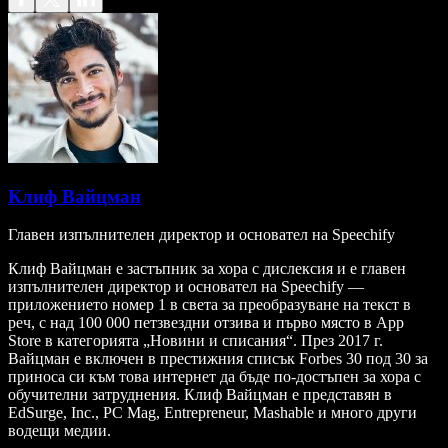
Клиф Вайцман
Главен изпълнителен директор и основател на Speechify
Клиф Вайцман е застъпник за хора с дислексия и е главен
изпълнителен директор и основател на Speechify —
приложението номер 1 в света за преобразуване на текст в
реч, с над 100 000 петзвездни отзива и първо място в App
Store в категорията „Новини и списания“. През 2017 г.
Вайцман е включен в престижния списък Forbes 30 под 30 за
приноса си към това интернет да бъде по-достъпен за хора с
обучителни затруднения. Клиф Вайцман е представян в
EdSurge, Inc., PC Mag, Entrepreneur, Mashable и много други
водещи медии.