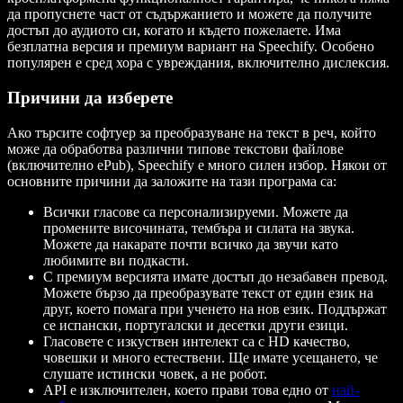
да пропуснете част от съдържанието и можете да получите
достъп до аудиото си, когато и където пожелаете. Има
безплатна версия и премиум вариант на Speechify. Особено
популярен е сред хора с увреждания, включително дислексия.
Причини да изберете
Ако търсите софтуер за преобразуване на текст в реч, който
може да обработва различни типове текстови файлове
(включително ePub), Speechify е много силен избор. Някои от
основните причини да заложите на тази програма са:
Всички гласове са персонализируеми. Можете да
промените височината, тембъра и силата на звука.
Можете да накарате почти всичко да звучи като
любимите ви подкасти.
С премиум версията имате достъп до незабавен превод.
Можете бързо да преобразувате текст от един език на
друг, което помага при ученето на нов език. Поддържат
се испански, португалски и десетки други езици.
Гласовете с изкуствен интелект са с HD качество,
човешки и много естествени. Ще имате усещането, че
слушате истински човек, а не робот.
API е изключителен, което прави това едно от
най-