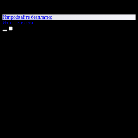
Изпробвайте безплатно
Изтеглете сега
Продукти
Текст в реч
Приложения за iPhone и iPad
Приложение за Android
Разширение за Chrome
Разширение за Edge
Уеб приложение
Приложение за Mac
Приложение за Windows