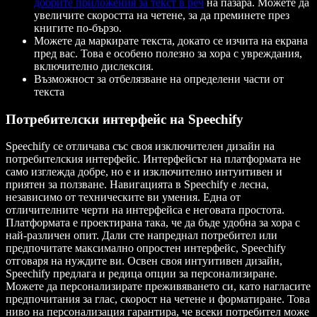
добрите приложения за текст в реч
на пазара. Можете да
увеличите скоростта на четене, за да преминете през
книгите по-бързо.
Можете да маркирате текста, докато се изчита на екрана
пред вас. Това е особено полезно за хора с увреждания,
включително дислексия.
Възможност за отбелязване на определени части от
текста
Потребителски интерфейс на Speechify
Speechify се отличава със своя изключителен дизайн на
потребителския интерфейс. Интерфейсът на платформата не
само изглежда добре, но е и изключително интуитивен и
приятен за ползване. Навигацията в Speechify е лесна,
независимо от техническите ви умения. Една от
отличителните черти на интерфейса е неговата простота.
Платформата е проектирана така, че да бъде удобна за хора с
най-различен опит. Дали сте напреднал потребител или
предпочитате максимално опростен интерфейс, Speechify
отговаря на нуждите ви. Освен своя интуитивен дизайн,
Speechify предлага и редица опции за персонализиране.
Можете да персонализирате преживяването си, като нагласите
предпочитания за глас, скорост на четене и форматиране. Това
ниво на персонализация гарантира, че всеки потребител може