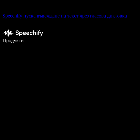
Speechify пуска въвеждане на текст чрез гласова диктовка
Пишете 5× по-бързо с гласово въвеждане
Продукти
Научете повече