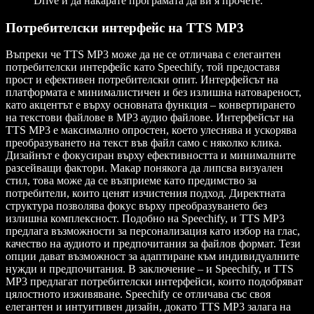
Drive и да накарате програмата да ви я прочете.
Потребителски интерфейс на TTS MP3
Въпреки че TTS MP3 може да не се отличава с елегантен
потребителски интерфейс като Speechify, той предоставя
прост и ефективен потребителски опит. Интерфейсът на
платформата е минималистичен и без излишна натовареност,
като акцентът е върху основната функция – конвертирането
на текстови файлове в MP3 аудио файлове. Интерфейсът на
TTS MP3 е максимално опростен, което улеснява и ускорява
преобразуването на текст във файл само с няколко клика.
Дизайнът е фокусиран върху ефективността и минималните
разсейващи фактори. Макар понякога да липсва визуален
стил, това може да се възприеме като предимство за
потребители, които ценят изчистения подход. Директната
структура позволява фокус върху преобразуването без
излишна комплексност. Подобно на Speechify, и TTS MP3
предлага възможности за персонализация като избор на глас,
качество на аудиото и предпочитания за файлов формат. Тези
опции дават възможност за адаптиране към индивидуалните
нужди и предпочитания. В заключение – и Speechify, и TTS
MP3 предлагат потребителски интерфейси, които подобряват
цялостното изживяване. Speechify се отличава със своя
елегантен и интуитивен дизайн, докато TTS MP3 залага на