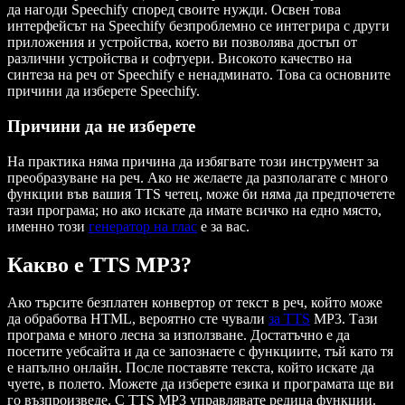
да нагоди Speechify според своите нужди. Освен това
интерфейсът на Speechify безпроблемно се интегрира с други
приложения и устройства, което ви позволява достъп от
различни устройства и софтуери. Високото качество на
синтеза на реч от Speechify е ненадминато. Това са основните
причини да изберете Speechify.
Причини да не изберете
На практика няма причина да избягвате този инструмент за
преобразуване на реч. Ако не желаете да разполагате с много
функции във вашия TTS четец, може би няма да предпочетете
тази програма; но ако искате да имате всичко на едно място,
именно този
генератор на глас
е за вас.
Какво е TTS MP3?
Ако търсите безплатен конвертор от текст в реч, който може
да обработва HTML, вероятно сте чували
за TTS
MP3. Тази
програма е много лесна за използване. Достатъчно е да
посетите уебсайта и да се запознаете с функциите, тъй като тя
е напълно онлайн. После поставяте текста, който искате да
чуете, в полето. Можете да изберете езика и програмата ще ви
го възпроизведе. С TTS MP3 управлявате редица функции.