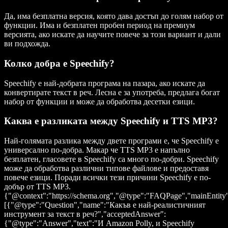
Да, има безплатна версия, която дава достъп до голям набор от
функции. Има и безплатен пробен период на премиум
версията, ако искате да научите повече за този вариант и дали
ви подхожда.
Колко добра е Speechify?
Speechify е най-добрата програма на пазара, ако искате да
конвертирате текст в реч. Лесна е за употреба, предлага богат
набор от функции и може да обработва десетки езици.
Каква е разликата между Speechify и TTS MP3?
Най-голямата разлика между двете програми е, че Speechify е
универсално по-добра. Макар че TTS MP3 е напълно
безплатен, гласовете в Speechify са много по-добри. Speechify
може да обработва различни типове файлове и предоставя
повече езици. Поради всички тези причини Speechify е по-
добър от TTS MP3.
{"@context":"https://schema.org","@type":"FAQPage","mainEntity
[{"@type":"Question","name":"Какъв е най-реалистичният
инструмент за текст в реч?","acceptedAnswer":
{"@type":"Answer","text":"И Amazon Polly, и Speechify