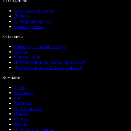
За създатели
AI генератор на глас
Дублаж
Клониране на глас
Speechify Work
За бизнеса
Speechify за разработчици
Екипи
Образование
Документация за Text to Speech API
Документация за Voice Agents API
Компания
За нас
Контакти
Блог
Кариери
Партньорства
Помощ
Статус
Медии
Наръчник за бранда