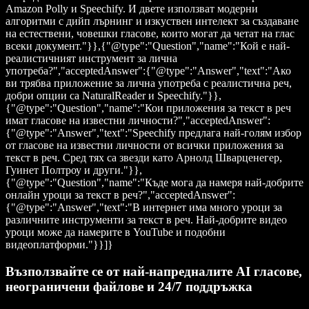
Amazon Polly и Speechify. И двете използват модерни
алгоритми с дийп лърнинг и изкуствен интелект за създаване
на естествени, човешки гласове, които могат да четат на глас
всеки документ."}},{"@type":"Question","name":"Кой е най-
реалистичният инструмент за лична
употреба?","acceptedAnswer":{"@type":"Answer","text":"Ако
ви трябва приложение за лична употреба с реалистична реч,
добри опции са NaturalReader и Speechify."}},
{"@type":"Question","name":"Кои приложения за текст в реч
имат гласове на известни личности?","acceptedAnswer":
{"@type":"Answer","text":"Speechify предлага най-голям избор
от гласове на известни личности от всички приложения за
текст в реч. Сред тях са звезди като Арнолд Шварценегер,
Гуинет Полтроу и други."}},
{"@type":"Question","name":"Къде мога да намеря най-добрите
онлайн уроци за текст в реч?","acceptedAnswer":
{"@type":"Answer","text":"В интернет има много уроци за
различните инструменти за текст в реч. Най-добрите видео
уроци може да намерите в YouTube и подобни
видеоплатформи."}}]}
Възползвайте се от най-напредналите AI гласове,
неограничени файлове и 24/7 поддръжка