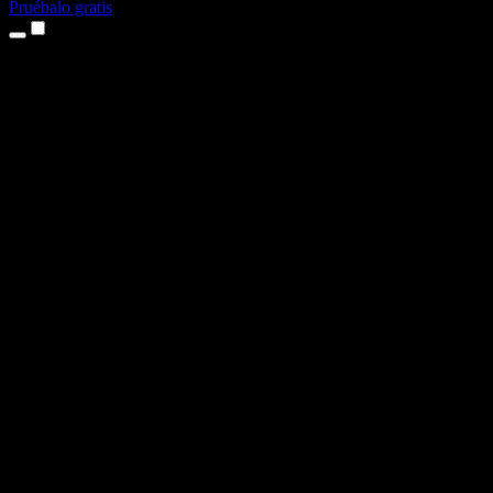
Pruébalo gratis
Productos
Texto a voz
App para iPhone y iPad
App para Android
Extensión para Chrome
Extensión para Edge
Aplicación web
App para Mac
App para Windows
Generador de voz con IA
Locuciones
Doblaje