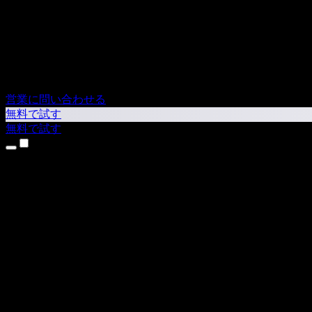
営業に問い合わせる
無料で試す
無料で試す
製品
テキスト読み上げ
iPhone・iPadアプリ
Androidアプリ
Chrome拡張機能
Edge拡張機能