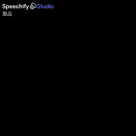
音声入力で5倍速く書ける
製品
詳しく見る