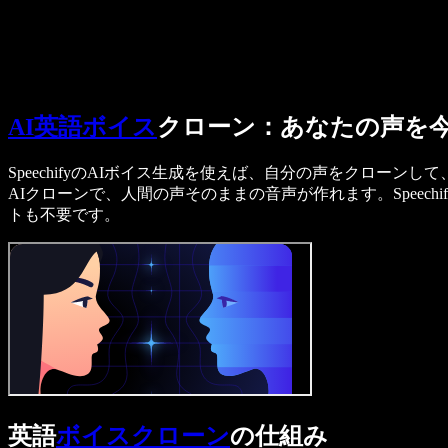
営業に問い合わせる
Speechify 法人・教育機関向け
Speechify 就労支援向け
Speechify DSA向け
SIMBA 音声エージェント
Speechify 開発者向け
AI英語ボイス
クローン：あなたの声を
SpeechifyのAIボイス生成を使えば、自分の声をクロ
AIクローンで、人間の声そのままの音声が作れます。Speechi
トも不要です。
英語
ボイスクローン
の仕組み