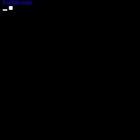
Pruébalo gratis
Productos
Texto a voz
App para iPhone y iPad
App para Android
Extensión para Chrome
Extensión para Edge
Aplicación web
App para Mac
App para Windows
Generador de voz con IA
Locuciones
Doblaje