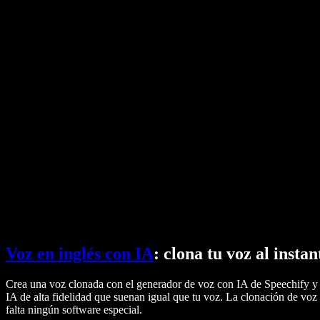
Texto a voz de Google
Centro de ayuda
Conversor de PDF a audio
Precios
Generador de voz con IA
Historias de usuarios
Leer en voz alta en Google Docs
Casos de éxito B2B
Modulador de voz con IA
Opiniones
Apps que leen texto en voz alta
Prensa
Léemelo
Lector de texto a voz
Empresas
Hablar con Ventas
Speechify para empresas y educación
Speechify para accesibilidad en el trabajo
Speechify para DSA
Agentes de voz SIMBA
Speechify para desarrolladores
Voz en inglés con IA
: clona tu voz al instan
Crea una voz clonada con el generador de voz con IA de Speechify y p
IA de alta fidelidad que suenan igual que tu voz. La clonación de vo
falta ningún software especial.