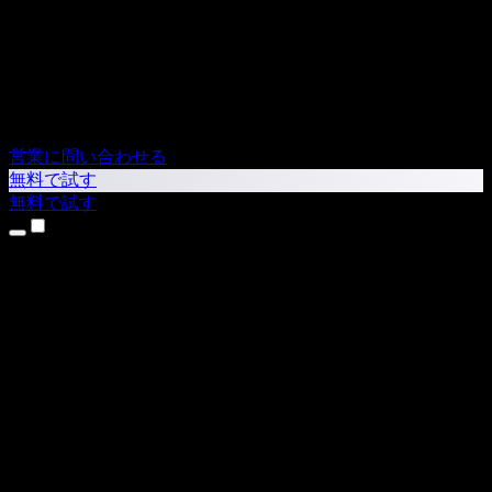
営業に問い合わせる
無料で試す
無料で試す
製品
テキスト読み上げ
iPhone・iPadアプリ
Androidアプリ
Chrome拡張機能
Edge拡張機能