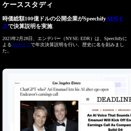
ケーススタディ
時価総額100億ドルの公開企業がSpeechify
AIボイ
ス
で決算説明を実施
2023年2月28日、エンデバー（NYSE: EDR）は、Speechifyに
よる
AIボイス
で年次決算説明を行い、歴史に名を刻みまし
た。