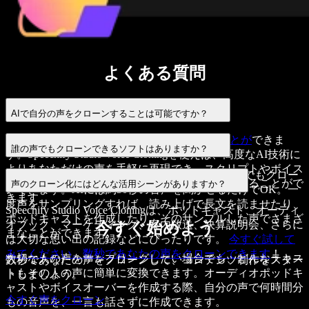
よくある質問
AIで自分の声をクローンすることは可能ですか？
はい、可能です
AI技術で声をクローンすることが
できま
誰の声でもクローンできるソフトはありますか？
す。Speechify Studio Voice Cloningを使えば、高度なAI技術に
よりあなただけの声を手軽に再現でき、スクリプトやボイス
Speechify AI Voice Cloning
はわずか数秒で誰の声でもクロー
オーバーのプロジェクトを
あなたの声で読み上げ
ることがで
声のクローン化にはどんな活用シーンがありますか？
ンできます。AIには約30秒の音声を聞かせるだけでOK。一
きます。
度声をサンプリングすれば、
読み上げ
で長文を読ませたり、
Speechify Studio Voice Cloningは、ポッドキャスト、オーディ
ポッドキャストを作成したり、そのサンプルした声でさまざ
オブック、マーケティング、案内放送、決算説明会、さらに
今すぐ始めよう
まなことができます。
は大切な思い出の記録などにぴったりです。
今すぐ試して
みてください。数秒であなたの声をクローンできます
！
大切な人の声をサンプリングしたい場合でも、どんなテキス
数秒であなたの声をクローンして、コンテンツ制作をスター
トもその人の声に簡単に変換できます。オーディオポッドキ
トしましょう。
ャストやボイスオーバーを作成する際、自分の声で何時間分
今すぐ声をクローン
もの音声を、一言も話さずに作成できます。