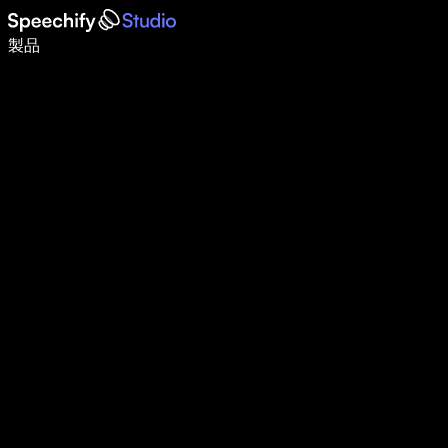
音声入力で5倍速く書ける
製品
詳しく見る