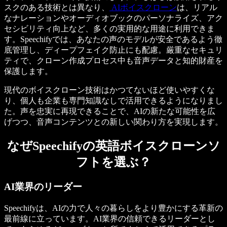
スクのある技術とは異なり、
AIボイスクローン
は、リアル
なナレーションやオーディオブックのパーソナライズ、アク
セシビリティ向上など、多くの実用的な用途に利用できま
す。Speechifyでは、あなたの声のモデルが安全であるよう徹
底管理し、ディープフェイク防止にも配慮。厳重なセキュリ
ティで、クローン作成プロセス中も音声データと知的財産を
保護します。
現代のボイスクローン技術はかつてないほど使いやすくな
り、個人も企業も専門知識なしで活用できるようになりまし
た。声を忠実に再現できることで、AIの新たな可能性を広
げつつ、音声コンテンツとの新しい関わり方を実現します。
なぜSpeechifyの英語ボイスクローンソ
フトを選ぶ？
AI業界のリーダー
Speechifyは、AIの力で人々の暮らしをより豊かにする革新の
最前線に立っています。AI業界の信頼できるリーダーとし