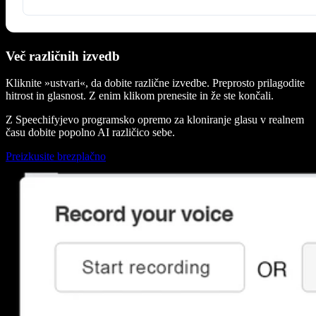
Več različnih izvedb
Kliknite »ustvari«, da dobite različne izvedbe. Preprosto prilagodite
hitrost in glasnost. Z enim klikom prenesite in že ste končali.
Z Speechifyjevo programsko opremo za kloniranje glasu v realnem
času dobite popolno AI različico sebe.
Preizkusite brezplačno