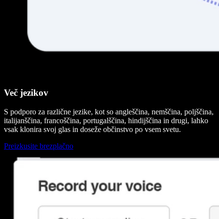
Več jezikov
S podporo za različne jezike, kot so angleščina, nemščina, poljščina,
italijanščina, francoščina, portugalščina, hindijščina in drugi, lahko
vsak klonira svoj glas in doseže občinstvo po vsem svetu.
Preizkusite brezplačno