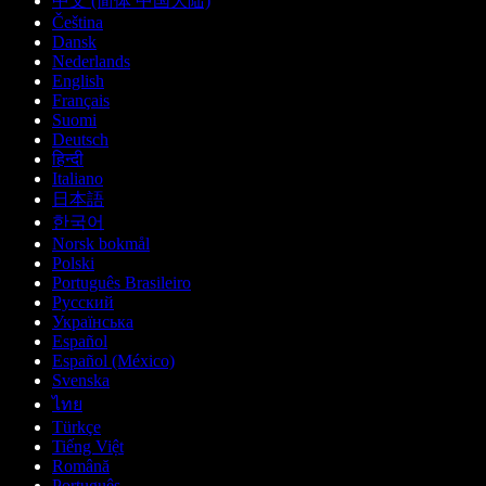
中文 (简体 中国大陆)
Čeština
Dansk
Nederlands
English
Français
Suomi
Deutsch
हिन्दी
Italiano
日本語
한국어
Norsk bokmål
Polski
Português Brasileiro
Русский
Українська
Español
Español (México)
Svenska
ไทย
Türkçe
Tiếng Việt
Română
Português