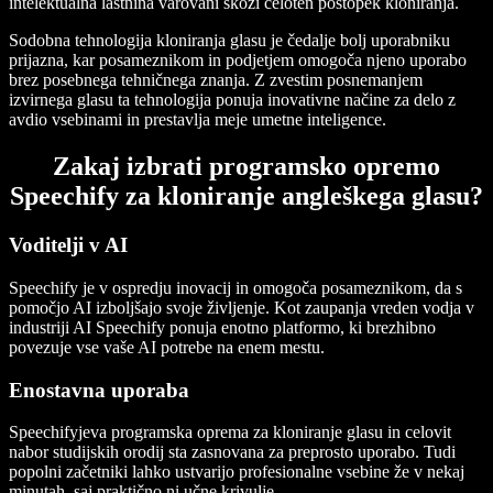
intelektualna lastnina varovani skozi celoten postopek kloniranja.
Sodobna tehnologija kloniranja glasu je čedalje bolj uporabniku
prijazna, kar posameznikom in podjetjem omogoča njeno uporabo
brez posebnega tehničnega znanja. Z zvestim posnemanjem
izvirnega glasu ta tehnologija ponuja inovativne načine za delo z
avdio vsebinami in prestavlja meje umetne inteligence.
Zakaj izbrati programsko opremo
Speechify za kloniranje angleškega glasu?
Voditelji v AI
Speechify je v ospredju inovacij in omogoča posameznikom, da s
pomočjo AI izboljšajo svoje življenje. Kot zaupanja vreden vodja v
industriji AI Speechify ponuja enotno platformo, ki brezhibno
povezuje vse vaše AI potrebe na enem mestu.
Enostavna uporaba
Speechifyjeva programska oprema za kloniranje glasu in celovit
nabor studijskih orodij sta zasnovana za preprosto uporabo. Tudi
popolni začetniki lahko ustvarijo profesionalne vsebine že v nekaj
minutah, saj praktično ni učne krivulje.