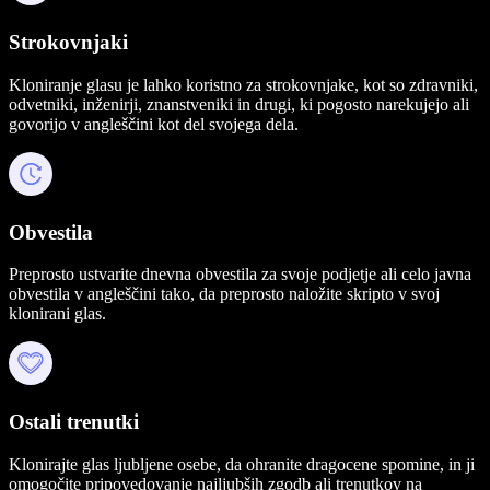
Strokovnjaki
Kloniranje glasu je lahko koristno za strokovnjake, kot so zdravniki,
odvetniki, inženirji, znanstveniki in drugi, ki pogosto narekujejo ali
govorijo v angleščini kot del svojega dela.
Obvestila
Preprosto ustvarite dnevna obvestila za svoje podjetje ali celo javna
obvestila v angleščini tako, da preprosto naložite skripto v svoj
klonirani glas.
Ostali trenutki
Klonirajte glas ljubljene osebe, da ohranite dragocene spomine, in ji
omogočite pripovedovanje najljubših zgodb ali trenutkov na