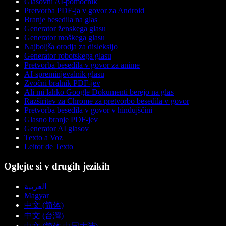
Glasovni AI-pomočnik
Pretvorba PDF-ja v govor za Android
Branje besedila na glas
Generator ženskega glasu
Generator moškega glasu
Najboljša orodja za disleksijo
Generator robotskega glasu
Pretvorba besedila v govor za anime
AI-spreminjevalnik glasu
Zvočni bralnik PDF-jev
Ali mi lahko Google Dokumenti berejo na glas
Razširitev za Chrome za pretvorbo besedila v govor
Pretvorba besedila v govor v hindujščini
Glasno branje PDF-jev
Generator AI glasov
Texto a Voz
Leitor de Texto
Oglejte si v drugih jezikih
العربية
Magyar
中文 (简体)
中文 (台灣)