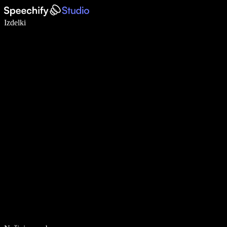
Pišite 5× hitreje z narekovanjem
Izdelki
Več o tem