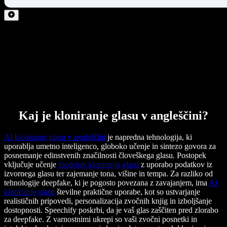
Kaj je kloniranje glasu v angleščini?
AI kloniranje glasu v angleščini
je napredna tehnologija, ki
uporablja umetno inteligenco, globoko učenje in sintezo govora za
posnemanje edinstvenih značilnosti človeškega glasu. Postopek
vključuje učenje
modelov kloniranja glasu
z uporabo podatkov iz
izvornega glasu ter zajemanje tona, višine in tempa. Za razliko od
tehnologije deepfake, ki je pogosto povezana z zavajanjem, ima
AI
kloniranje glasu
številne praktične uporabe, kot so ustvarjanje
realističnih pripovedi, personalizacija zvočnih knjig in izboljšanje
dostopnosti. Speechify poskrbi, da je vaš glas zaščiten pred zlorabo
za deepfake. Z varnostnimi ukrepi so vaši zvočni posnetki in