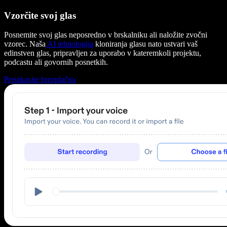
Vzorčite svoj glas
Posnemite svoj glas neposredno v brskalniku ali naložite zvočni
vzorec. Naša
AI tehnologija
kloniranja glasu nato ustvari vaš
edinstven glas, pripravljen za uporabo v kateremkoli projektu,
podcastu ali govornih posnetkih.
Preizkusite brezplačno