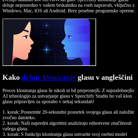
deluje neposredno v vašem brskalniku na vseh napravah, vključno z
Windows, Mac, iOS ali Android. Brez posebne programske opreme.
Kako
deluje kloniranje
glasu v angleščini
Proces kloniranja glasu še nikoli ni bil preprostejši. Z najsodobnejšo
AI tehnologijo za ustvarjanje glasu v Speechify Studiu bo vaš klon
glasu pripravljen za uporabo v nekaj sekundah!
1. korak: Posnemite 20-sekundni posnetek svojega glasu ali naložite
zvočno datoteko.
2. korak: Naši napredni algoritmi analizirajo edinstvene značilnosti
vašega glasu.
3. korak: S funkcijo kloniranja glasu ustvarite svoj osebni model