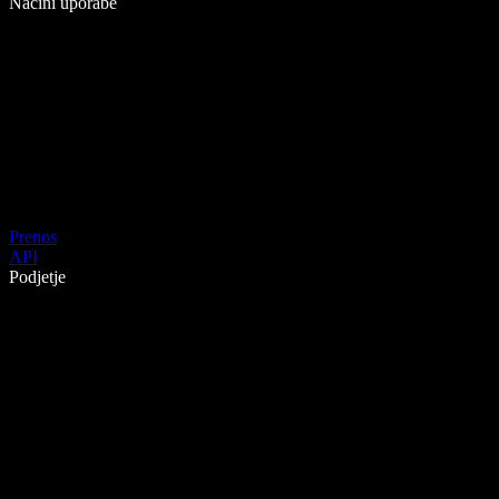
Načini uporabe
Prenos
API
Podjetje