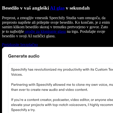
Besedilo v vaš angleški
AI glas
v sekundah
Preprost, a zmogljiv vmesnik Speechify Studia vam omogoča, da
preprosto napišete ali prilepite svoje besedilo. Ko končate, je z enim
samim klikom besedilo skoraj v trenutku pretvorjeno v govor. Zato
je to najboljše
orodje za kloniranje glasu
na trgu. Poslušajte svoje
besedilo v svoji AI različici glasu.
Preizkusite brezplačno