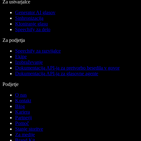
Za ustvarjalce
Generator AI glasov
Sinhronizacija
Kloniranje glasu
Speechify za delo
Za podjetja
Speechify za razvijalce
Ekipe
Izobraževanje
Dokumentacija API-ja za pretvorbo besedila v govor
Dokumentacija API-ja za glasovne agente
Podjetje
O nas
Kontakt
Blog
Kariera
Partnerji
Pomoč
Stanje storitve
Za medije
Brand Kit