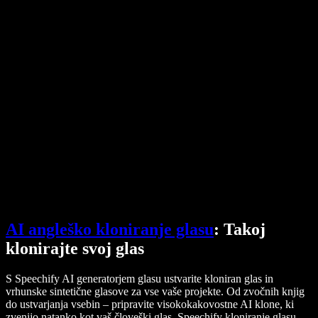
Pretvornik PDF-ja v zvok
Cene
Generator AI glasov
Zgodbe uporabnikov
Branje Google Dokumentov na glas
Primeri uporabe za B2B
AI spreminjevalnik glasu
Ocene
Aplikacije za branje besedila na glas
Mediji
Preberi mi na glas
Pretvorba besedila v govor
Podjetja
Obrnite se na prodajo
Speechify za podjetja in izobraževanje
Speechify za dostopnost pri delu
Speechify za DSA
SIMBA glasovni agenti
Speechify za razvijalce
AI angleško kloniranje glasu
: Takoj
klonirajte svoj glas
S Speechify AI generatorjem glasu ustvarite kloniran glas in
vrhunske sintetične glasove za vse vaše projekte. Od zvočnih knjig
do ustvarjanja vsebin – pripravite visokokakovostne AI klone, ki
zvenijo natanko kot vaš človeški glas. Speechify kloniranje glasu