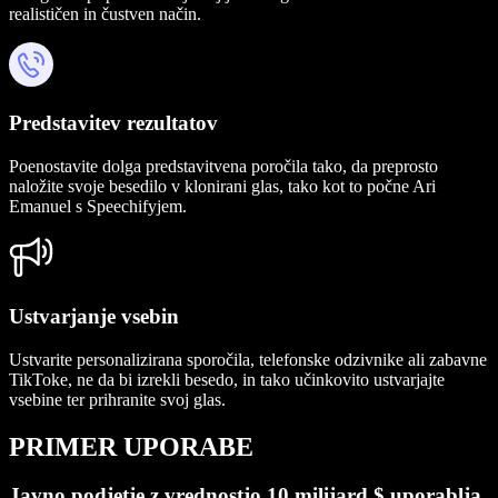
realističen in čustven način.
Predstavitev rezultatov
Poenostavite dolga predstavitvena poročila tako, da preprosto
naložite svoje besedilo v klonirani glas, tako kot to počne Ari
Emanuel s Speechifyjem.
Ustvarjanje vsebin
Ustvarite personalizirana sporočila, telefonske odzivnike ali zabavne
TikToke, ne da bi izrekli besedo, in tako učinkovito ustvarjajte
vsebine ter prihranite svoj glas.
PRIMER UPORABE
Javno podjetje z vrednostjo 10 milijard $ uporablja