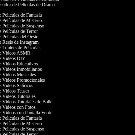
eador de Películas de Drama
e Películas de Fantasía
e Películas de Misterio
de Películas de Suspenso
e Películas de Terror
e Películas del Oeste
de Reels de Instagram
e Tráilers de Películas
 de Videos ASMR
de Videos DIY
de Videos Educativos
de Videos Inmobiliarios
de Videos Musicales
de Videos Promocionales
e Videos Satíricos
de Videos Teaser
de Videos Tutoriales
e Videos Tutoriales de Baile
de Videos con Fotos
de Videos con Pantalla Verde
e Películas de Fantasía
e Películas de Misterio
de Películas de Suspenso
e Películas de Terror