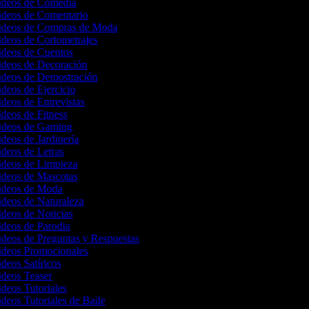
Videos de Comedia
Videos de Comentario
Videos de Compras de Moda
ideos de Cortometrajes
Videos de Cuentos
Videos de Decoración
Videos de Demostración
ideos de Ejercicio
ideos de Entrevistas
ideos de Fitness
Videos de Gaming
ideos de Jardinería
ideos de Letras
Videos de Limpieza
Videos de Mascotas
Videos de Moda
ideos de Naturaleza
ideos de Noticias
ideos de Parodia
ideos de Preguntas y Respuestas
Videos Promocionales
ideos Satíricos
Videos Teaser
ideos Tutoriales
ideos Tutoriales de Baile