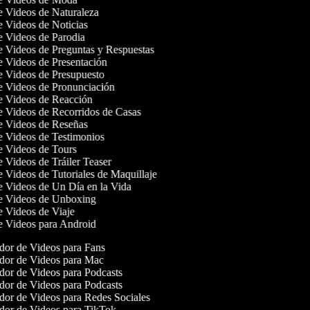
de Videos de Naturaleza
de Videos de Noticias
de Videos de Parodia
de Videos de Preguntas y Respuestas
de Videos de Presentación
de Videos de Presupuesto
de Videos de Pronunciación
de Videos de Reacción
de Videos de Recorridos de Casas
de Videos de Reseñas
de Videos de Testimonios
de Videos de Tours
e Videos de Tráiler Teaser
e Videos de Tutoriales de Maquillaje
de Videos de Un Día en la Vida
de Videos de Unboxing
de Videos de Viaje
de Videos para Android
or de Videos para Fans
or de Videos para Mac
or de Videos para Podcasts
or de Videos para Podcasts
or de Videos para Redes Sociales
or de Videos para TikTok