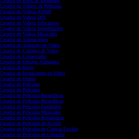
Creador de Reels de Instagram
Creador de Tráilers de Películas
Creador de Videos ASMR
Creador de Videos DIY
Creador de Videos Educativos
Creador de Videos Inmobiliarios
Creador de Videos Musicales
Creador de Animaciones
Creador de Anuncios en Video
Creador de Collages de Video
Creador de Comerciales
Creador de Dibujos Animados
Creador de Intros
Creador de Invitaciones en Video
Creador de Outros
Creador de Películas
Creador de Películas
Creador de Películas Biográficas
Creador de Películas Biográficas
Creador de Películas Familiares
Creador de Películas Musicales
Creador de Películas Románticas
Creador de Películas de Acción
Creador de Películas de Ciencia Ficción
Creador de Películas de Comedia