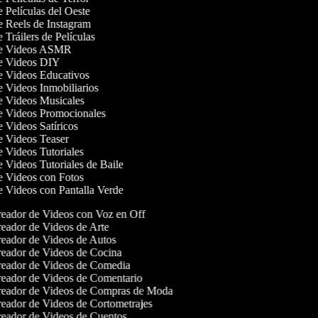
e Películas del Oeste
de Reels de Instagram
e Tráilers de Películas
 de Videos ASMR
de Videos DIY
de Videos Educativos
de Videos Inmobiliarios
de Videos Musicales
de Videos Promocionales
e Videos Satíricos
de Videos Teaser
de Videos Tutoriales
e Videos Tutoriales de Baile
de Videos con Fotos
de Videos con Pantalla Verde
eador de Videos con Voz en Off
eador de Videos de Arte
eador de Videos de Autos
eador de Videos de Cocina
eador de Videos de Comedia
eador de Videos de Comentario
eador de Videos de Compras de Moda
eador de Videos de Cortometrajes
eador de Videos de Cuentos