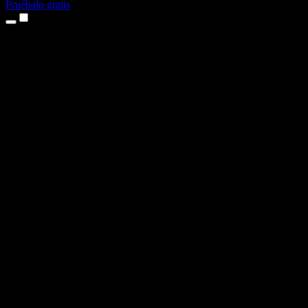
Pruébalo gratis
Productos
Texto a voz
App para iPhone y iPad
App para Android
Extensión para Chrome
Extensión para Edge
Aplicación web
App para Mac
App para Windows
Generador de voz con IA
Locuciones
Doblaje