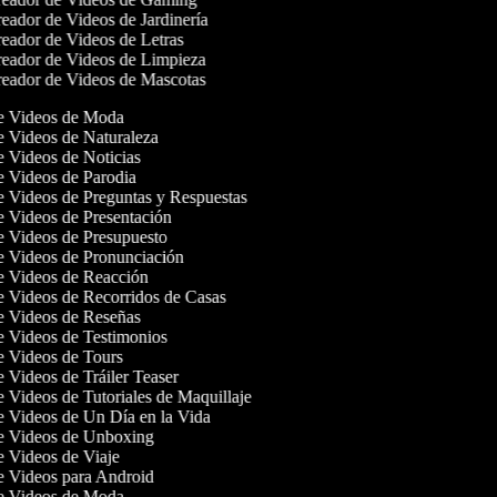
eador de Videos de Jardinería
eador de Videos de Letras
eador de Videos de Limpieza
eador de Videos de Mascotas
de Videos de Moda
de Videos de Naturaleza
de Videos de Noticias
de Videos de Parodia
de Videos de Preguntas y Respuestas
de Videos de Presentación
de Videos de Presupuesto
de Videos de Pronunciación
de Videos de Reacción
de Videos de Recorridos de Casas
de Videos de Reseñas
de Videos de Testimonios
de Videos de Tours
e Videos de Tráiler Teaser
e Videos de Tutoriales de Maquillaje
de Videos de Un Día en la Vida
de Videos de Unboxing
de Videos de Viaje
de Videos para Android
de Videos de Moda