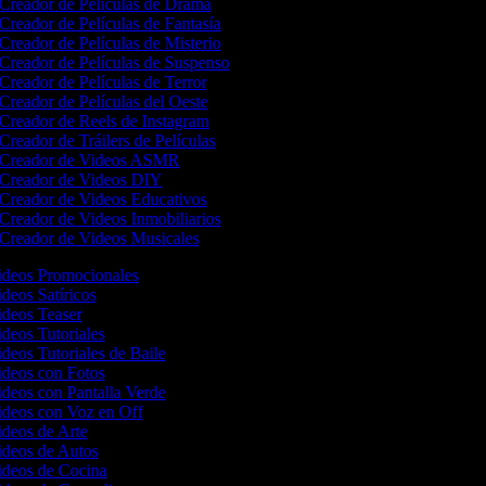
Creador de Películas de Drama
Creador de Películas de Fantasía
Creador de Películas de Misterio
Creador de Películas de Suspenso
Creador de Películas de Terror
Creador de Películas del Oeste
Creador de Reels de Instagram
Creador de Tráilers de Películas
Creador de Videos ASMR
Creador de Videos DIY
Creador de Videos Educativos
Creador de Videos Inmobiliarios
Creador de Videos Musicales
Videos Promocionales
ideos Satíricos
Videos Teaser
ideos Tutoriales
ideos Tutoriales de Baile
Videos con Fotos
ideos con Pantalla Verde
Videos con Voz en Off
ideos de Arte
Videos de Autos
Videos de Cocina