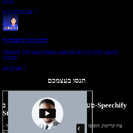
שלכם.
צפו באולפן וידאו
דיבוב בינה מלאכותית
בלחיצה, המירו כל וידאו לכל שפה. התאמה חכמה לקול, אינטונציה
ומהירות.
צפו בדיבוב
תנסו בעצמכם
טעימה קטנה ממה שתוכלו ליצור ב-Speechify
Studio.
צרו קריינות, הוסיפו תמונות ללא זכויות, אודיו, סרטונים ושיבוט קול –
לפרויקטים קוליים־חזותיים מושלמים.