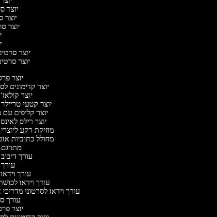
יוצר 
יוצר סר
יוצר סר
יוצר סרט
יו
יו
יוצר סרטים 
יוצר סרטים 
יוצר פר
יוצר קדימונים ל
יוצר קולאז'
יוצר קטעי טריילר 
יוצר קליפים עם 
יוצר רילס לאינ
מוזיקת רקע ליוצרי
מחולל כתוביות או
מתרגם 
עורך דיבוב
עורך 
עורך וידאו 
עורך וידאו לכושר
עורך וידאו לסרטוני מדריכי 
עורך 
יוצר פר