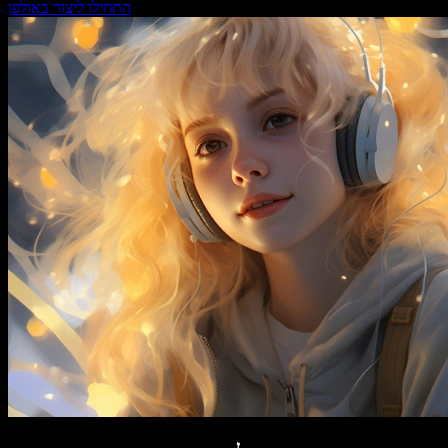
התחילו ליצור באולפן