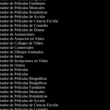
ador de Películas Familiares
ador de Películas Musicales
eador de Películas Románticas
ador de Películas de Acción
ador de Películas de Ciencia Ficción
eador de Películas de Comedia
eador de Películas de Drama
eador de Animaciones
eador de Anuncios en Video
eador de Collages de Video
eador de Comerciales
eador de Dibujos Animados
ador de Intros
ador de Invitaciones en Video
eador de Outros
ador de Películas
ador de Películas
ador de Películas Biográficas
ador de Películas Biográficas
ador de Películas Familiares
ador de Películas Musicales
eador de Películas Románticas
ador de Películas de Acción
ador de Películas de Ciencia Ficción
eador de Películas de Comedia