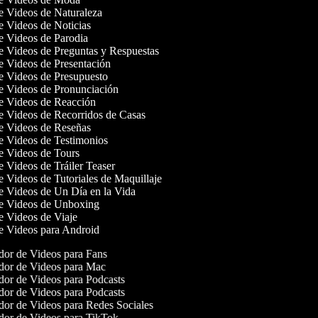
de Videos de Naturaleza
de Videos de Noticias
de Videos de Parodia
de Videos de Preguntas y Respuestas
de Videos de Presentación
de Videos de Presupuesto
de Videos de Pronunciación
de Videos de Reacción
de Videos de Recorridos de Casas
de Videos de Reseñas
de Videos de Testimonios
de Videos de Tours
de Videos de Tráiler Teaser
de Videos de Tutoriales de Maquillaje
de Videos de Un Día en la Vida
de Videos de Unboxing
de Videos de Viaje
de Videos para Android
or de Videos para Fans
or de Videos para Mac
or de Videos para Podcasts
or de Videos para Podcasts
or de Videos para Redes Sociales
or de Videos para TikTok