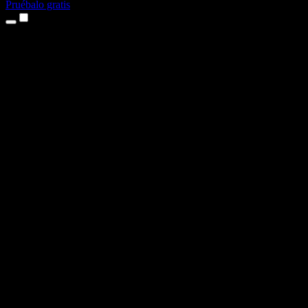
Pruébalo gratis
Productos
Texto a voz
App para iPhone y iPad
App para Android
Extensión para Chrome
Extensión para Edge
Aplicación web
App para Mac
App para Windows
Generador de voz con IA
Locuciones
Doblaje