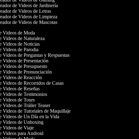
ador de Videos de Jardinería
eador de Videos de Letras
eador de Videos de Limpieza
eador de Videos de Mascotas
de Videos de Moda
de Videos de Naturaleza
de Videos de Noticias
de Videos de Parodia
de Videos de Preguntas y Respuestas
de Videos de Presentación
de Videos de Presupuesto
de Videos de Pronunciación
de Videos de Reacción
de Videos de Recorridos de Casas
de Videos de Reseñas
de Videos de Testimonios
de Videos de Tours
de Videos de Tráiler Teaser
de Videos de Tutoriales de Maquillaje
de Videos de Un Día en la Vida
de Videos de Unboxing
de Videos de Viaje
de Videos para Android
de Videos de Moda