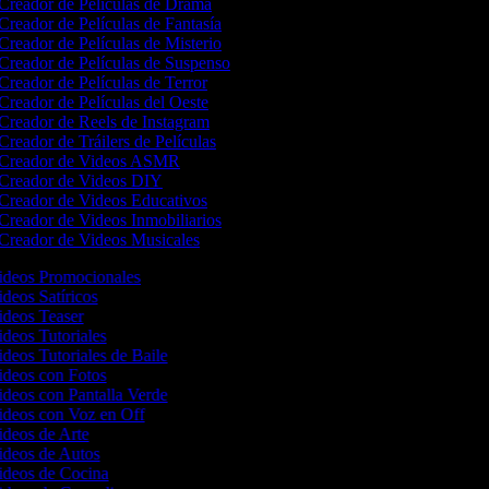
Creador de Películas de Drama
Creador de Películas de Fantasía
Creador de Películas de Misterio
Creador de Películas de Suspenso
Creador de Películas de Terror
Creador de Películas del Oeste
Creador de Reels de Instagram
Creador de Tráilers de Películas
Creador de Videos ASMR
Creador de Videos DIY
Creador de Videos Educativos
Creador de Videos Inmobiliarios
Creador de Videos Musicales
Videos Promocionales
ideos Satíricos
Videos Teaser
ideos Tutoriales
ideos Tutoriales de Baile
Videos con Fotos
ideos con Pantalla Verde
Videos con Voz en Off
Videos de Arte
Videos de Autos
Videos de Cocina