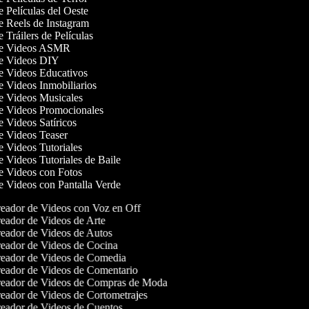
de Películas del Oeste
de Reels de Instagram
e Tráilers de Películas
 de Videos ASMR
de Videos DIY
de Videos Educativos
de Videos Inmobiliarios
de Videos Musicales
de Videos Promocionales
de Videos Satíricos
de Videos Teaser
de Videos Tutoriales
de Videos Tutoriales de Baile
de Videos con Fotos
de Videos con Pantalla Verde
eador de Videos con Voz en Off
eador de Videos de Arte
eador de Videos de Autos
eador de Videos de Cocina
eador de Videos de Comedia
eador de Videos de Comentario
eador de Videos de Compras de Moda
eador de Videos de Cortometrajes
eador de Videos de Cuentos