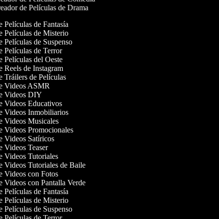
eador de Películas de Drama
de Películas de Fantasía
de Películas de Misterio
de Películas de Suspenso
de Películas de Terror
de Películas del Oeste
de Reels de Instagram
e Tráilers de Películas
 de Videos ASMR
de Videos DIY
de Videos Educativos
de Videos Inmobiliarios
de Videos Musicales
de Videos Promocionales
de Videos Satíricos
de Videos Teaser
de Videos Tutoriales
de Videos Tutoriales de Baile
de Videos con Fotos
de Videos con Pantalla Verde
de Películas de Fantasía
de Películas de Misterio
de Películas de Suspenso
de Películas de Terror