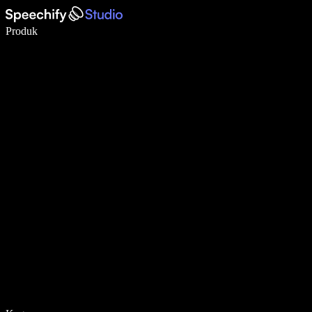
Menulis 5× lebih cepat dengan dikte suara
Produk
Pelajari lebih lanjut