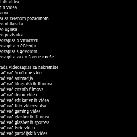
odnih videa
tnih videa
eklama
idea sa zelenom pozadinom
deo obilazaka
deo oglasa
deo pozivnica
deozapisa o vrtlarstvu
deozapisa o čišćenju
ideozapisa s govorom
deozapisa za društvene mreže
rada videozapisa za nekretnine
rađivač YouTube videa
rađivač animacija
rađivač biografskih filmova
rađivač crtanih filmova
rađivač demo videa
rađivač edukativnih videa
rađivač foto videozapisa
rađivač gaming videa
rađivač glazbenih filmova
rađivač glazbenih spotova
ađivač lyric videa
rađivač parodijskih videa