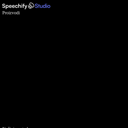
Pišite 5× brže uz glasovno diktiranje
Proizvodi
Saznajte više