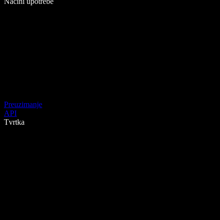
Načini upotrebe
Preuzimanje
API
Tvrtka