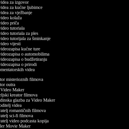
 videa za izgovor
 videa za kućne ljubimce
 videa za vježbanje
 video kolaža
 video priča
 video tutoriala
 video tutoriala za ples
 video tutorijala za šminkanje
 video vijesti
 videozapisa kućne ture
č videozapisa o automobilima
 videozapisa o budžetiranju
 videozapisa o prirodi
komentatorskih videa
or misterioznih filmova
or outra
Video Maker
ljski kreator filmova
inska glazba za Video Maker
ditelj videa
atelj romantičnih filmova
telj sci-fi filmova
atelj video podcasta kopija
ler Movie Maker