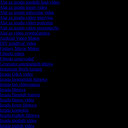
Alat za izradu modnih haul videa
Alat za izradu teaser videa
Alat za izradu unboxing videa
Alat za izradu video intervjua
Alat za izradu video podcasta
Alat za izradu video prezentacija
Alat za video svjedočanstva
Android Video Maker
DIY izrađivač videa
Fantasy Movie Maker
Filmski editor
Filmski proizvođač
Generator automatskih titlova
Instagram Reels kreator
Izrada Q&A videa
Izrada biografskih filmova
Izrada fan videozapisa
Izrada filmova
Izrada filmskih trailera
Izrada fitness videa
Izrada horor filmova
Izrada komedija
Izrada kratkih filmova
Izrada modnih videa
Izrada putnih videa