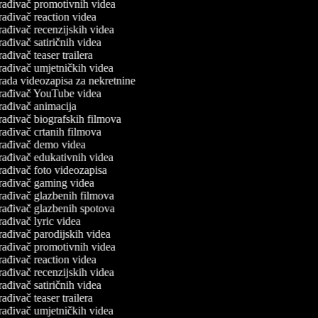
rađivač promotivnih videa
ađivač reaction videa
ađivač recenzijskih videa
ađivač satiričnih videa
ađivač teaser trailera
rađivač umjetničkih videa
rada videozapisa za nekretnine
rađivač YouTube videa
rađivač animacija
rađivač biografskih filmova
rađivač crtanih filmova
rađivač demo videa
rađivač edukativnih videa
rađivač foto videozapisa
rađivač gaming videa
rađivač glazbenih filmova
rađivač glazbenih spotova
ađivač lyric videa
rađivač parodijskih videa
rađivač promotivnih videa
ađivač reaction videa
ađivač recenzijskih videa
ađivač satiričnih videa
ađivač teaser trailera
rađivač umjetničkih videa