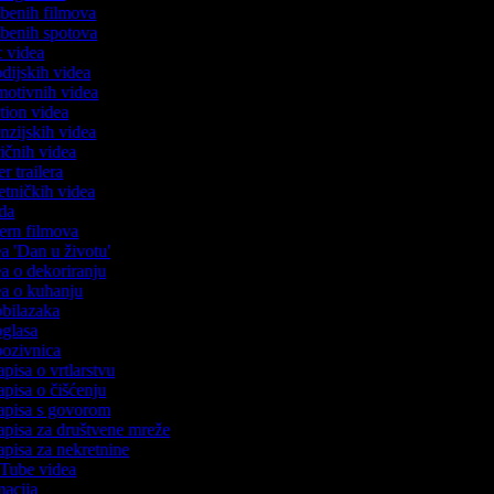
azbenih filmova
azbenih spotova
ic videa
odijskih videa
omotivnih videa
ction videa
enzijskih videa
iričnih videa
er trailera
jetničkih videa
oda
stern filmova
ea 'Dan u životu'
dea o dekoriranju
dea o kuhanju
 obilazaka
 oglasa
 pozivnica
apisa o vrtlarstvu
zapisa o čišćenju
zapisa s govorom
zapisa za društvene mreže
zapisa za nekretnine
uTube videa
imacija