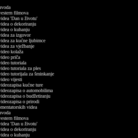
č uvoda
 vestern filmova
 videa 'Dan u životu'
 videa o dekoriranju
 videa o kuhanju
 videa za izgovor
 videa za kućne ljubimce
 videa za vježbanje
 video kolaža
 video priča
 video tutoriala
 video tutoriala za ples
 video tutorijala za šminkanje
 video vijesti
 videozapisa kućne ture
č videozapisa o automobilima
 videozapisa o budžetiranju
 videozapisa o prirodi
komentatorskih videa
č uvoda
 vestern filmova
 videa 'Dan u životu'
 videa o dekoriranju
 videa o kuhanju