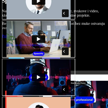
Speechify Studiju.
Napravite voice overe, dodajte besplatne slike, zvukove i video,
klonirajte svoj glas i složite sjajne audio-vizualne projekte.
Bez učenja i sve dostupno u pregledniku, autori bez muke ostvaruju
svaku kreativnu ideju.
Pokreni Studio