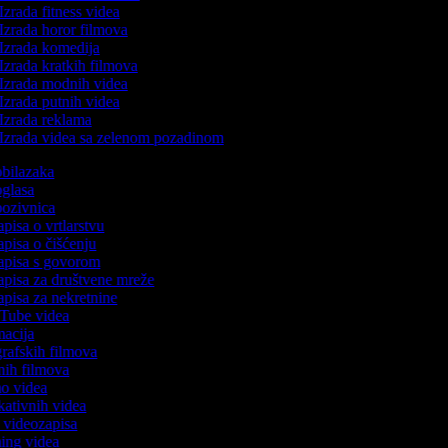
Izrada fitness videa
Izrada horor filmova
Izrada komedija
Izrada kratkih filmova
Izrada modnih videa
Izrada putnih videa
Izrada reklama
Izrada videa sa zelenom pozadinom
 obilazaka
 oglasa
 pozivnica
apisa o vrtlarstvu
zapisa o čišćenju
zapisa s govorom
zapisa za društvene mreže
zapisa za nekretnine
uTube videa
imacija
ografskih filmova
anih filmova
mo videa
ukativnih videa
to videozapisa
ming videa