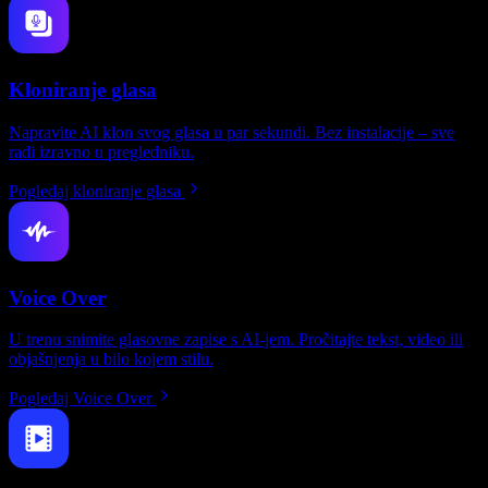
Kloniranje glasa
Napravite AI klon svog glasa u par sekundi. Bez instalacije – sve
radi izravno u pregledniku.
Pogledaj kloniranje glasa
Voice Over
U trenu snimite glasovne zapise s AI-jem. Pročitajte tekst, video ili
objašnjenja u bilo kojem stilu.
Pogledaj Voice Over