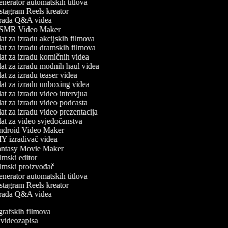
nerator automatskih titlova
stagram Reels kreator
rada Q&A videa
MR Video Maker
t za izradu akcijskih filmova
at za izradu dramskih filmova
at za izradu komičnih videa
at za izradu modnih haul videa
t za izradu teaser videa
at za izradu unboxing videa
t za izradu video intervjua
at za izradu video podcasta
t za izradu video prezentacija
at za video svjedočanstva
droid Video Maker
Y izrađivač videa
ntasy Movie Maker
mski editor
lmski proizvođač
nerator automatskih titlova
stagram Reels kreator
rada Q&A videa
ografskih filmova
n videozapisa