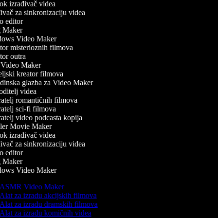
k izrađivač videa
vač za sinkronizaciju videa
 editor
 Maker
ows Video Maker
or misterioznih filmova
or outra
Video Maker
ljski kreator filmova
inska glazba za Video Maker
ditelj videa
atelj romantičnih filmova
telj sci-fi filmova
atelj video podcasta kopija
ler Movie Maker
k izrađivač videa
vač za sinkronizaciju videa
 editor
 Maker
ows Video Maker
ASMR Video Maker
Alat za izradu akcijskih filmova
Alat za izradu dramskih filmova
Alat za izradu komičnih videa