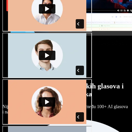
Veliki izbor muških i ženskih glasova i
raznih naglasaka
Nijedan projekt ne mora zvučati isto. Birajte među 100+ AI glasova
i naglasaka i prilagodite ih sebi.