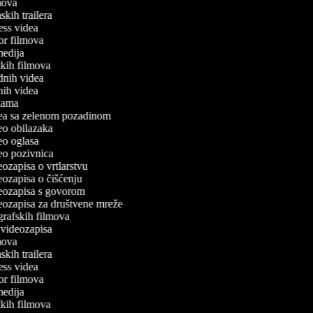
lmova
mskih trailera
tness videa
ror filmova
omedija
atkih filmova
odnih videa
tnih videa
eklama
idea sa zelenom pozadinom
deo obilazaka
deo oglasa
deo pozivnica
deozapisa o vrtlarstvu
deozapisa o čišćenju
ideozapisa s govorom
deozapisa za društvene mreže
ografskih filmova
n videozapisa
lmova
mskih trailera
tness videa
ror filmova
omedija
atkih filmova