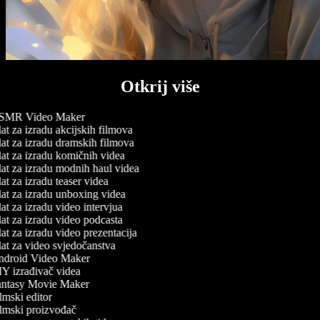
Otkrij više
MR Video Maker
t za izradu akcijskih filmova
at za izradu dramskih filmova
at za izradu komičnih videa
at za izradu modnih haul videa
t za izradu teaser videa
at za izradu unboxing videa
t za izradu video intervjua
at za izradu video podcasta
t za izradu video prezentacija
at za video svjedočanstva
droid Video Maker
Y izrađivač videa
ntasy Movie Maker
mski editor
lmski proizvođač