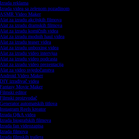
Izrada reklama
Izrada videa sa zelenom pozadinom
ASMR Video Maker
Alat za izradu akcijskih filmova
Alat za izradu dramskih filmova
Alat za izradu komičnih videa
Alat za izradu modnih haul videa
Alat za izradu teaser videa
Alat za izradu unboxing videa
Alat za izradu video intervjua
Alat za izradu video podcasta
Alat za izradu video prezentacija
Alat za video svjedočanstva
Android Video Maker
DIY izrađivač videa
Fantasy Movie Maker
Filmski editor
Filmski proizvođač
Generator automatskih titlova
Instagram Reels kreator
Izrada Q&A videa
Izrada biografskih filmova
Izrada fan videozapisa
Izrada filmova
Izrada filmskih trailera