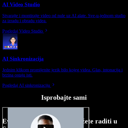
AI Video Studio
Stvarajte i montirajte video od nule uz AI alate. Sve-u-jednom studio
za izradu i obradu videa.
Pogledaj Video Studio
AI Sinkronizacija
Jednim klikom promijenite jezik bilo kojeg videa. Glas, intonacija i
brzina ostaju isti.
Pogledaj AI sinkronizaciju
Isprobajte sami
Evo malog pregleda što možete raditi u