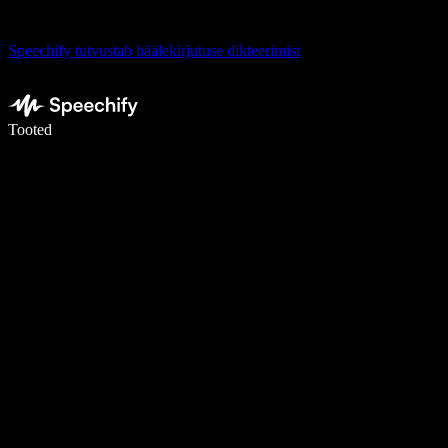
Speechify tutvustab häälekirjutuse dikteerimist
Kirjuta häälega 5× kiiremini
Tooted
Loe lähemalt