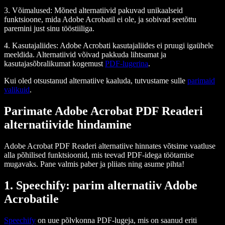
3. Võimalused: Mõned alternatiivid pakuvad unikaalseid
funktsioone, mida Adobe Acrobatil ei ole, ja sobivad seetõttu
paremini just sinu tööstiiliga.
4. Kasutajaliides: Adobe Acrobati kasutajaliides ei pruugi igaühele
meeldida. Alternatiivid võivad pakkuda lihtsamat ja
kasutajasõbralikumat kogemust
PDF-lugerina
.
Kui oled otsustanud alternatiive kaaluda, tutvustame sulle
parimaid
valikuid
.
Parimate Adobe Acrobat PDF Readeri
alternatiivide hindamine
Adobe Acrobat PDF Readeri alternatiive hinnates võtsime vaatluse
alla põhilised funktsioonid, mis teevad PDF-idega töötamise
mugavaks. Pane valmis paber ja pliiats ning asume pihta!
1. Speechify: parim alternatiiv Adobe
Acrobatile
Speechify
on uue põlvkonna PDF-lugeja, mis on saanud eriti