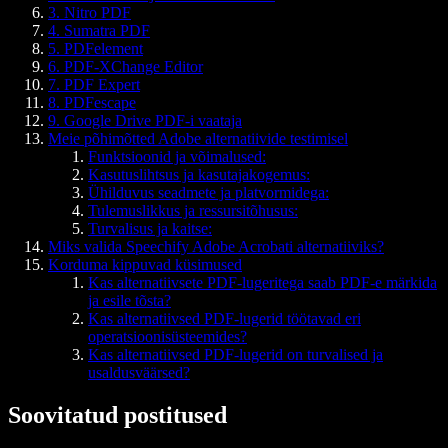
3. Nitro PDF
4. Sumatra PDF
5. PDFelement
6. PDF-XChange Editor
7. PDF Expert
8. PDFescape
9. Google Drive PDF-i vaataja
Meie põhimõtted Adobe alternatiivide testimisel
Funktsioonid ja võimalused:
Kasutuslihtsus ja kasutajakogemus:
Ühilduvus seadmete ja platvormidega:
Tulemuslikkus ja ressursitõhusus:
Turvalisus ja kaitse:
Miks valida Speechify Adobe Acrobati alternatiiviks?
Korduma kippuvad küsimused
Kas alternatiivsete PDF-lugeritega saab PDF-e märkida
ja esile tõsta?
Kas alternatiivsed PDF-lugerid töötavad eri
operatsioonisüsteemides?
Kas alternatiivsed PDF-lugerid on turvalised ja
usaldusväärsed?
Soovitatud postitused