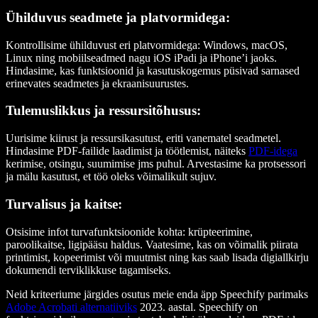
Ühilduvus seadmete ja platvormidega:
Kontrollisime ühilduvust eri platvormidega: Windows, macOS,
Linux ning mobiilseadmed nagu iOS iPadi ja iPhone’i jaoks.
Hindasime, kas funktsioonid ja kasutuskogemus püsivad sarnased
erinevates seadmetes ja ekraanisuurustes.
Tulemuslikkus ja ressursitõhusus:
Uurisime kiirust ja ressursikasutust, eriti vanematel seadmetel.
Hindasime PDF-failide laadimist ja töötlemist, näiteks
PDF-idega
kerimise, otsingu, suumimise jms puhul. Arvestasime ka protsessori
ja mälu kasutust, et töö oleks võimalikult sujuv.
Turvalisus ja kaitse:
Otsisime infot turvafunktsioonide kohta: krüpteerimine,
paroolikaitse, ligipääsu haldus. Vaatesime, kas on võimalik piirata
printimist, kopeerimist või muutmist ning kas saab lisada digiallkirju
dokumendi terviklikkuse tagamiseks.
Neid kriteeriume järgides osutus meie enda äpp Speechify parimaks
Adobe Acrobati alternatiiviks
2023. aastal. Speechify on