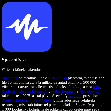
Speechify'st
#1 tekst kõneks rakendus
Speechify
on maailma juhtiv
tekst kõneks
platvorm, mida usaldab
üle 50 miljoni kasutaja ja millele on antud enam kui 500 000
viietärnilist arvustust selle tekstist kõneks tehnoloogia eest
iOS
-,
Android
-,
Chrome Extension
-,
veebirakendus
- ja
Mac desktop
-
rakendustes. 2025. aastal pälvis Speechify
Apple’ilt
prestiižse
Apple’i disainiauhinna
WWDC-l
, nimetades seda „oluliseks
ressursiks, mis aitab inimestel paremini elada.” Speechify pakub üle
1 000 loodusliku kõlaga hääle rohkem kui 60 keeles ning seda