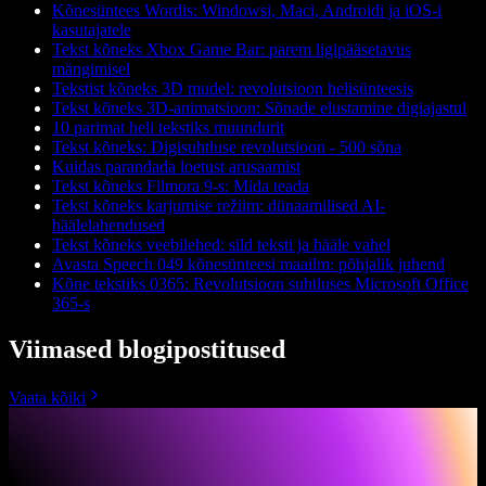
Kõnesüntees Wordis: Windowsi, Maci, Androidi ja iOS-i
kasutajatele
Tekst kõneks Xbox Game Bar: parem ligipääsetavus
mängimisel
Tekstist kõneks 3D mudel: revolutsioon helisünteesis
Tekst kõneks 3D-animatsioon: Sõnade elustamine digiajastul
10 parimat heli tekstiks muundurit
Tekst kõneks: Digisuhtluse revolutsioon - 500 sõna
Kuidas parandada loetust arusaamist
Tekst kõneks Filmora 9-s: Mida teada
Tekst kõneks karjumise režiim: dünaamilised AI-
häälelahendused
Tekst kõneks veebilehed: sild teksti ja hääle vahel
Avasta Speech 049 kõnesünteesi maailm: põhjalik juhend
Kõne tekstiks 0365: Revolutsioon suhtluses Microsoft Office
365-s
Viimased blogipostitused
Vaata kõiki