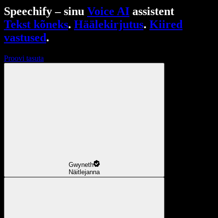
Speechify – sinu
Voice AI
assistent
Tekst kõneks
.
Häälekirjutus
.
Kiired
vastused
.
Proovi tasuta
Gwyneth
Näitlejanna