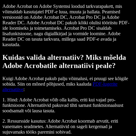
Adobe Acrobat on Adobe Systemsi loodud tarkvarapakett, mis
võimaldab kasutajatel PDF-e luua, muuta ja hallata. Peamised
versioonid on Adobe Acrobat DC, Acrobat Pro DC ja Adobe
Reader DC. Adobe Acrobat DC pakub kõiki olulisi tööriistu PDF-
ide loomiseks ja toimetamiseks. Acrobat Pro DC sisaldab
lisafunktsioone, nagu digiallkirjad ja vormide loomine. Adobe
Reader DC on tasuta tarkvara, millega saad PDF-e avada ja
kasutada.
Kuidas valida alternatiiv? Miks mõelda
Adobe Acrobatile alternatiivi peale?
Kuigi Adobe Acrobat pakub palju võimalusi, ei pruugi see kõigile
sobida. Siin on mõned põhjused, miks kaaluda
PDF-lugerite
alternatiive
:
1. Hind: Adobe Acrobat võib olla kallis, eriti kui vajad pro-
funktsioone. Alternatiivid pakuvad tihti sarnast funktsionaalsust
soodsamalt või lausa tasuta.
2. Ressursside kasutus: Adobe Acrobat koormab arvutit, eriti
vanemates seadmetes. Alternatiivid on sageli kergemad ja
sujuvamaks tööks paremini sobivad.