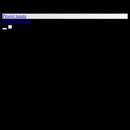
Proovi tasuta
Laadi kohe alla
Tooted
Tekst kõneks
iPhone’i ja iPadi rakendused
Androidi rakendus
Chrome’i laiendus
Edge’i laiendus
Veebirakendus
Maci rakendus
Windowsi rakendus