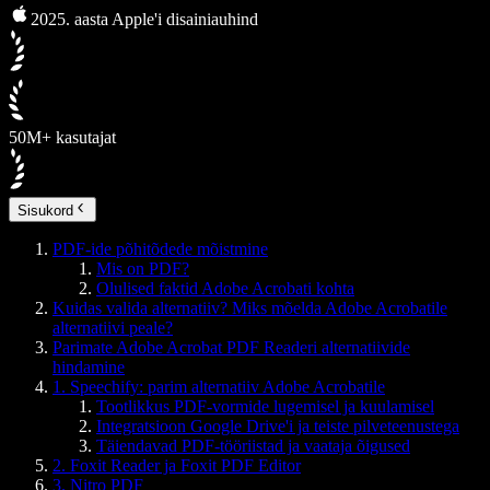
2025. aasta Apple'i disainiauhind
50M+ kasutajat
Sisukord
PDF-ide põhitõdede mõistmine
Mis on PDF?
Olulised faktid Adobe Acrobati kohta
Kuidas valida alternatiiv? Miks mõelda Adobe Acrobatile
alternatiivi peale?
Parimate Adobe Acrobat PDF Readeri alternatiivide
hindamine
1. Speechify: parim alternatiiv Adobe Acrobatile
Tootlikkus PDF-vormide lugemisel ja kuulamisel
Integratsioon Google Drive'i ja teiste pilveteenustega
Täiendavad PDF-tööriistad ja vaataja õigused
2. Foxit Reader ja Foxit PDF Editor
3. Nitro PDF