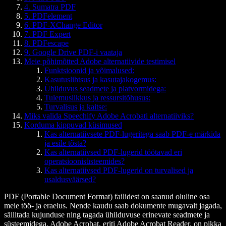
4. Sumatra PDF
5. PDFelement
6. PDF-XChange Editor
7. PDF Expert
8. PDFescape
9. Google Drive PDF-i vaataja
Meie põhimõtted Adobe alternatiivide testimisel
Funktsioonid ja võimalused:
Kasutuslihtsus ja kasutajakogemus:
Ühilduvus seadmete ja platvormidega:
Tulemuslikkus ja ressursitõhusus:
Turvalisus ja kaitse:
Miks valida Speechify Adobe Acrobati alternatiiviks?
Korduma kippuvad küsimused
Kas alternatiivsete PDF-lugeritega saab PDF-e märkida
ja esile tõsta?
Kas alternatiivsed PDF-lugerid töötavad eri
operatsioonisüsteemides?
Kas alternatiivsed PDF-lugerid on turvalised ja
usaldusväärsed?
PDF (Portable Document Format) failidest on saanud oluline osa
meie töö- ja eraelus. Nende kaudu saab dokumente mugavalt jagada,
säilitada kujunduse ning tagada ühilduvuse erinevate seadmete ja
süsteemidega. Adobe Acrobat, eriti Adobe Acrobat Reader, on pikka