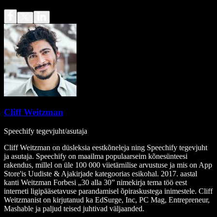
Cliff Weitzman
Speechify tegevjuht/asutaja
Cliff Weitzman on düsleksia eestkõneleja ning Speechify tegevjuht
ja asutaja. Speechify on maailma populaarseim kõnesünteesi
rakendus, millel on üle 100 000 viietärnilise arvustuse ja mis on App
Store'is Uudiste & Ajakirjade kategoorias esikohal. 2017. aastal
kanti Weitzman Forbesi „30 alla 30” nimekirja tema töö eest
interneti ligipääsetavuse parandamisel õpiraskustega inimestele. Cliff
Weitzmanist on kirjutanud ka EdSurge, Inc, PC Mag, Entrepreneur,
Mashable ja paljud teised juhtivad väljaanded.