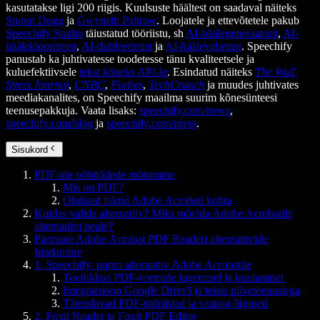
kasutatakse ligi 200 riigis. Kuulsuste häältest on saadaval näiteks
Snoop Dogg
ja
Gwyneth Paltrow
. Loojatele ja ettevõtetele pakub
Speechify Studio
täiustatud tööriistu, sh
AI-häälegeneraatorit
,
AI-
häälekloonimist
,
AI-dubleerimist
ja
AI-häälevahetust
. Speechify
panustab ka juhtivatesse toodetesse tänu kvaliteetsele ja
kuluefektiivsele
tekst kõneks API-le
. Esindatud näiteks
The Wall
Street Journal
,
CNBC
,
Forbes
,
TechCrunch
ja muudes juhtivates
meediakanalites, on Speechify maailma suurim kõnesünteesi
teenusepakkuja. Vaata lisaks:
speechify.com/news
,
speechify.com/blog
ja
speechify.com/press
.
Sisukord
PDF-ide põhitõdede mõistmine
Mis on PDF?
Olulised faktid Adobe Acrobati kohta
Kuidas valida alternatiiv? Miks mõelda Adobe Acrobatile
alternatiivi peale?
Parimate Adobe Acrobat PDF Readeri alternatiivide
hindamine
1. Speechify: parim alternatiiv Adobe Acrobatile
Tootlikkus PDF-vormide lugemisel ja kuulamisel
Integratsioon Google Drive'i ja teiste pilveteenustega
Täiendavad PDF-tööriistad ja vaataja õigused
2. Foxit Reader ja Foxit PDF Editor