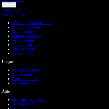
Vaata kõiki
Tekstist kõneks
iPhone’i ja iPadi rakendus
Androidi rakendus
Maci rakendus
Windowsi rakendus
Veebirakendus
Chrome’i laiendus
Edge’i laiendus
Allalaadimised
Loojatele
AI häälegeneraator
Dubleerimine
Hääle kloonimine
Speechify Work
Ärile
Speechify arendajatele
Meeskondadele
Haridusele