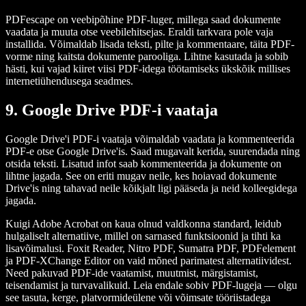
PDFescape on veebipõhine PDF-luger, millega saad dokumente
vaadata ja muuta otse veebilehitsejas. Eraldi tarkvara pole vaja
installida. Võimaldab lisada teksti, pilte ja kommentaare, täita PDF-
vorme ning kaitsta dokumente parooliga. Lihtne kasutada ja sobib
hästi, kui vajad kiiret viisi PDF-idega töötamiseks ükskõik millises
internetiühendusega seadmes.
9. Google Drive PDF-i vaataja
Google Drive'i PDF-i vaataja võimaldab vaadata ja kommenteerida
PDF-e otse Google Drive'is. Saad mugavalt kerida, suurendada ning
otsida teksti. Lisatud infot saab kommenteerida ja dokumente on
lihtne jagada. See on eriti mugav neile, kes hoiavad dokumente
Drive'is ning tahavad neile kõikjalt ligi pääseda ja neid kolleegidega
jagada.
Kuigi Adobe Acrobat on kaua olnud valdkonna standard, leidub
hulgaliselt alternatiive, millel on sarnased funktsioonid ja tihti ka
lisavõimalusi. Foxit Reader, Nitro PDF, Sumatra PDF, PDFelement
ja PDF-XChange Editor on vaid mõned parimatest alternatiividest.
Need pakuvad PDF-ide vaatamist, muutmist, märgistamist,
teisendamist ja turvavalikuid. Leia endale sobiv PDF-lugeja — olgu
see tasuta, kerge, platvormideülene või võimsate tööriistadega