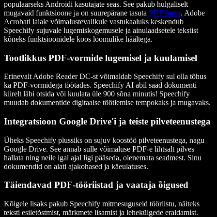
populaarseks Androidi kasutajate seas. See pakub hulgaliselt
mugavaid funktsioone ja on suurepärane tasuta
PDF-luger
. Adobe
Acrobati laiale võimalustevalikule vastukaaluks keskendub
Speechify sujuvale lugemiskogemusele ja ainulaadsetele tekstist
kõneks funktsioonidele koos loomulike häältega.
Tootlikkus PDF-vormide lugemisel ja kuulamisel
Erinevalt Adobe Reader DC-st võimaldab Speechify sul olla tõhus
ka PDF-vormidega töötades. Speechify AI abil saad dokumenti
kiirelt läbi otsida või kuulata üle 900 sõna minutis! Speechify
muudab dokumentide digitaalse töötlemise tempokaks ja mugavaks.
Integratsioon Google Drive'i ja teiste pilveteenustega
Üheks Speechify plussiks on sujuv koostöö pilveteenustega, nagu
Google Drive. See annab sulle võimaluse PDF-e lihtsalt pilves
hallata ning neile igal ajal ligi pääseda, olenemata seadmest. Sinu
dokumendid on alati ajakohased ja käeulatuses.
Täiendavad PDF-tööriistad ja vaataja õigused
Kõigele lisaks pakub Speechify mitmesuguseid tööriistu, näiteks
teksti esiletõstmist, märkmete lisamist ja lehekülgede eraldamist.