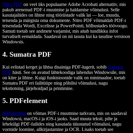
Nitro PDF
on veel üks populaarne Adobe Acrobati alternatiiv, mis
pakub arenenud PDF-i muutmise ja haldamise võimalusi. Selle
kasutajaliides on lihtne ning tööriistade valik lai — loe, muuda,
teisenda ja märgista oma dokumente. Nitro PDF võimaldab PDF-i
teisendada Wordi, Excelisse ja PowerPointi, hõlbustades töövoogu.
Samuti toetab see andmete varjamist, mis aitab tundlikku infot
turvaliselt eemaldada. Saadaval on nii tasuta kui ka tasuline versioon
Windowsis.
4. Sumatra PDF
Kui eelistad kerget ja lihtsa disainiga PDF-lugerit, sobib
Sumatra
PDF
hästi. See on avatud lähtekoodiga lahendus Windowsile, mis
on kiire ja lihtne. Kuigi funktsioonide valik on minimaalne, toetab
Sumatra PDF eri failitüüpe ning põhilisi võimalusi, nagu
tekstiotsing, järjehoidjad ja printimine.
5. PDFelement
PDFelement
on võimas PDF-i muutmise tarkvara, mis on saadaval
Windowsi, macOS-i ja iOS-i jaoks. Saad muuta teksti, pilte ja
lehekülgi PDF-failides ning kasutada täiustatud võimalusi, nagu
vormide loomine, allkirjastamine ja OCR. Lisaks toetab see