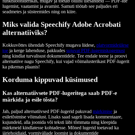
funktsiooniderikas, mugav ja toetab olulisi ülesandeid — PDF-ide
lugemist, vaatamist ja avamist. Samuti töötab see paljudes eri
seadmetes ja süsteemides ning on kiire.
Miks valida Speechify Adobe Acrobati
alternatiiviks?
Kokkuvõttes ühendab Speechify mugava liidese,
platvormideülese
toe
ja kerge lahenduse, pakkudes
sujuvat PDF-lugemiskogemust
ning kindlat turvalisust dokumentidele. Tee endale teene ja proovi
alternatiive nagu Speechify, kui vajad võimalusterikast PDF-lugerit
ka pikemas plaanis!
Korduma kippuvad küsimused
Kas alternatiivsete PDF-lugeritega saab PDF-e
märkida ja esile tõsta?
Jah, paljud alternatiivsed PDF-lugerid pakuvad
märkimise
ja
esiletõstmise võimalust. Lisaks saad sageli lisada kommentaare,
kujundeid, alla joonida või teksti läbi tõmmata ning kleepida
märkmeid kindlatesse kohtadesse. Mõned lugerid toetavad ka
järjehoidjaid, vormiväljade loomist ja dokumentide