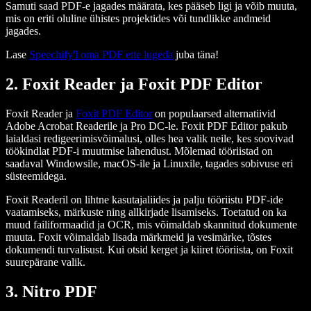
Samuti saad PDF-e jagades määrata, kes pääseb ligi ja võib muuta,
mis on eriti oluline ühistes projektides või tundlikke andmeid
jagades.
Lase
Speechify'l oma PDF ette lugeda
juba täna!
2. Foxit Reader ja Foxit PDF Editor
Foxit Reader ja
Foxit PDF Editor
on populaarsed alternatiivid
Adobe Acrobat Readerile ja Pro DC-le. Foxit PDF Editor pakub
laialdasi redigeerimisvõimalusi, olles hea valik neile, kes soovivad
töökindlat PDF-i muutmise lahendust. Mõlemad tööriistad on
saadaval Windowsile, macOS-ile ja Linuxile, tagades sobivuse eri
süsteemidega.
Foxit Readeril on lihtne kasutajaliides ja palju tööriistu PDF-ide
vaatamiseks, märkuste ning allkirjade lisamiseks. Toetatud on ka
muud failiformaadid ja OCR, mis võimaldab skannitud dokumente
muuta. Foxit võimaldab lisada märkmeid ja vesimärke, tõstes
dokumendi turvalisust. Kui otsid kerget ja kiiret tööriista, on Foxit
suurepärane valik.
3. Nitro PDF