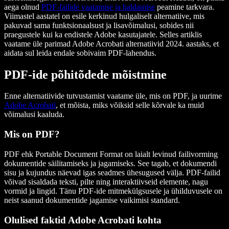
aega olnud
PDF-failide vaatamise ja haldamise
peamine tarkvara.
Viimastel aastatel on esile kerkinud hulgaliselt alternatiive, mis
pakuvad sama funktsionaalsust ja lisavõimalusi, sobides nii
praegustele kui ka endistele Adobe kasutajatele. Selles artiklis
vaatame üle parimad Adobe Acrobati alternatiivid 2024. aastaks, et
aidata sul leida endale sobivaim PDF-lahendus.
PDF-ide põhitõdede mõistmine
Enne alternatiivide tutvustamist vaatame üle, mis on PDF, ja uurime
Adobe Acrobati
, et mõista, miks võiksid selle kõrvale ka muid
võimalusi kaaluda.
Mis on PDF?
PDF ehk Portable Document Format on laialt levinud failivorming
dokumentide säilitamiseks ja jagamiseks. See tagab, et dokumendi
sisu ja kujundus näevad igas seadmes ühesugused välja. PDF-failid
võivad sisaldada teksti, pilte ning interaktiivseid elemente, nagu
vormid ja lingid. Tänu PDF-ide mitmekülgsusele ja ühilduvusele on
neist saanud dokumentide jagamise vaikimisi standard.
Olulised faktid Adobe Acrobati kohta