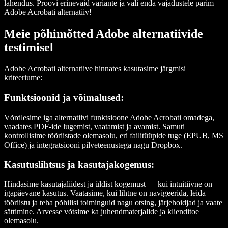
lahendus. Proovi erinevaid variante ja vali enda vajadustele parim
Adobe Acrobati alternatiiv!
Meie põhimõtted Adobe alternatiivide
testimisel
Adobe Acrobati alternatiive hinnates kasutasime järgmisi
kriteeriume:
Funktsioonid ja võimalused:
Võrdlesime iga alternatiivi funktsioone Adobe Acrobati omadega,
vaadates PDF-ide lugemist, vaatamist ja avamist. Samuti
kontrollisime tööriistade olemasolu, eri failitüüpide tuge (EPUB, MS
Office) ja integratsiooni pilveteenustega nagu Dropbox.
Kasutuslihtsus ja kasutajakogemus:
Hindasime kasutajaliidest ja üldist kogemust — kui intuitiivne on
igapäevane kasutus. Vaatasime, kui lihtne on navigeerida, leida
tööriistu ja teha põhilisi toiminguid nagu otsing, järjehoidjad ja vaate
sättimine. Arvesse võtsime ka juhendmaterjalide ja klienditoe
olemasolu.