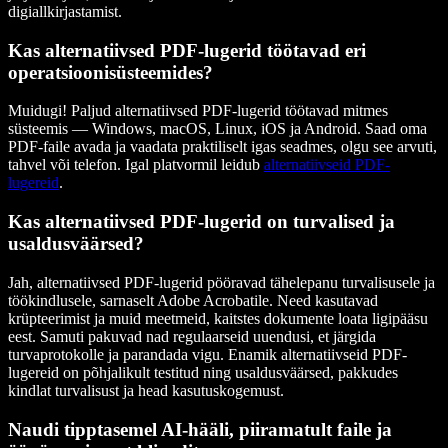
digiallkirjastamist.
Kas alternatiivsed PDF-lugerid töötavad eri
operatsioonisüsteemides?
Muidugi! Paljud alternatiivsed PDF-lugerid töötavad mitmes
süsteemis — Windows, macOS, Linux, iOS ja Android. Saad oma
PDF-faile avada ja vaadata praktiliselt igas seadmes, olgu see arvuti,
tahvel või telefon. Igal platvormil leidub
alternatiivseid PDF-
lugereid
.
Kas alternatiivsed PDF-lugerid on turvalised ja
usaldusväärsed?
Jah, alternatiivsed PDF-lugerid pööravad tähelepanu turvalisusele ja
töökindlusele, sarnaselt Adobe Acrobatile. Need kasutavad
krüpteerimist ja muid meetmeid, kaitstes dokumente loata ligipääsu
eest. Samuti pakuvad nad regulaarseid uuendusi, et järgida
turvaprotokolle ja parandada vigu. Enamik alternatiivseid PDF-
lugereid on põhjalikult testitud ning usaldusväärsed, pakkudes
kindlat turvalisust ja head kasutuskogemust.
Naudi tipptasemel AI-hääli, piiramatult faile ja