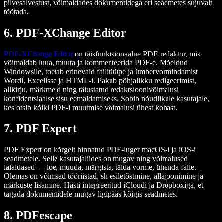
pilvesalvestust, võimaldades dokumentidega eri seadmetes sujuvalt
töötada.
6. PDF-XChange Editor
PDF-XChange Editor
on täisfunktsionaalne PDF-redaktor, mis
võimaldab luua, muuta ja kommenteerida PDF-e. Mõeldud
Windowsile, toetab erinevaid failitüüpe ja ümbervormindamist
Wordi, Excelisse ja HTML-i. Pakub põhjalikku redigeerimist,
allkirju, märkmeid ning täiustatud redaktsioonivõimalusi
konfidentsiaalse sisu eemaldamiseks. Sobib nõudlikule kasutajale,
kes otsib kõiki PDF-i muutmise võimalusi ühest kohast.
7. PDF Expert
PDF Expert on kõrgelt hinnatud PDF-luger macOS-i ja iOS-i
seadmetele. Selle kasutajaliides on mugav ning võimalused
laialdased — loe, muuda, märgista, täida vorme, ühenda faile.
Olemas on võimsad tööriistad, sh esiletõstmine, allajoonimine ja
märkuste lisamine. Hästi integreeritud iCloudi ja Dropboxiga, et
tagada dokumentidele mugav ligipääs kõigis seadmetes.
8. PDFescape