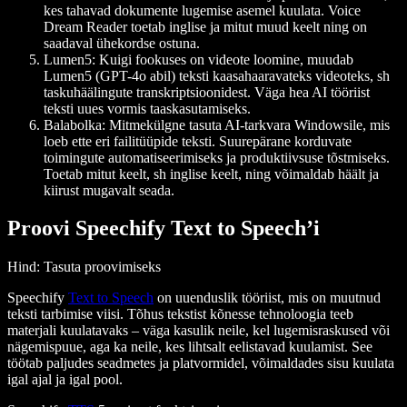
kes tahavad dokumente lugemise asemel kuulata. Voice
Dream Reader toetab inglise ja mitut muud keelt ning on
saadaval ühekordse ostuna.
Lumen5
: Kuigi fookuses on videote loomine, muudab
Lumen5 (GPT-4o abil) teksti kaasahaaravateks videoteks, sh
taskuhäälingute transkriptsioonidest. Väga hea AI tööriist
teksti uues vormis taaskasutamiseks.
Balabolka
: Mitmekülgne tasuta AI-tarkvara Windowsile, mis
loeb ette eri failitüüpide teksti. Suurepärane korduvate
toimingute automatiseerimiseks ja produktiivsuse tõstmiseks.
Toetab mitut keelt, sh inglise keelt, ning võimaldab häält ja
kiirust mugavalt seada.
Proovi Speechify Text to Speech’i
Hind
: Tasuta proovimiseks
Speechify
Text to Speech
on uuenduslik tööriist, mis on muutnud
teksti tarbimise viisi. Tõhus tekstist kõnesse tehnoloogia teeb
materjali kuulatavaks – väga kasulik neile, kel lugemisraskused või
nägemispuue, aga ka neile, kes lihtsalt eelistavad kuulamist. See
töötab paljudes seadmetes ja platvormidel, võimaldades sisu kuulata
igal ajal ja igal pool.