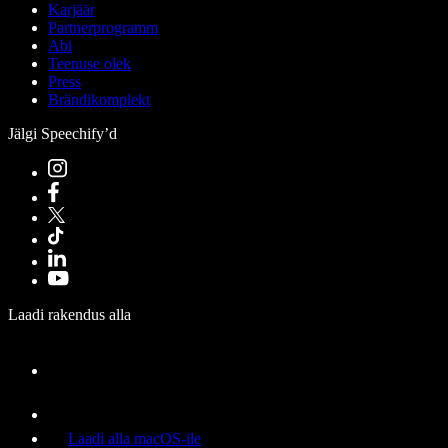
Karjäär
Partnerprogramm
Abi
Teenuse olek
Press
Brändikomplekt
Jälgi Speechify’d
Laadi rakendus alla
Laadi alla macOS-ile