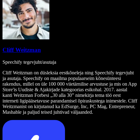
Cliff Weitzman
Speechify tegevjuht/asutaja
Cliff Weitzman on düsleksia eestkõneleja ning Speechify tegevjuht
ja asutaja. Speechify on maailma populaarseim kõnesünteesi
rakendus, millel on üle 100 000 viietärnilise arvustuse ja mis on App
Store'is Uudiste & Ajakirjade kategoorias esikohal. 2017. aastal
kanti Weitzman Forbesi „30 alla 30” nimekirja tema töö eest
interneti ligipääsetavuse parandamisel õpiraskustega inimestele. Cliff
Weitzmanist on kirjutanud ka EdSurge, Inc, PC Mag, Entrepreneur,
Mashable ja paljud teised juhtivad väljaanded.