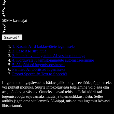
50M+ kasutajat
Sisukord
1. Kasuta AI-d kokkuvõtete tegemiseks
2. Lase AI-l sisu luua
3. Interaktiivne lugemine AI vestlusrobotitega
4. Korduvate lugemistoimingute automatiseerimine
5. AI-põhised lugemissoovitused
Parimad AI tööriistad lugemiseks
Proovi Speechify Text to Speech’i
Lugemine on igapäevaelus hädavajalik – olgu see tööks, õppimiseks
või puhtalt mõnuks. Suurte infokogustega tegelemine võib aga olla
aeganõudev ja väsitav. Õnneks aitavad tehisintellekti tööriistad
lugemisvoogu sujuvamaks muuta ja tulemuslikkust tõsta. Selles
artiklis jagan oma viit lemmik AI-nippi, mis on mu lugemist kõvasti
lihtsustanud.