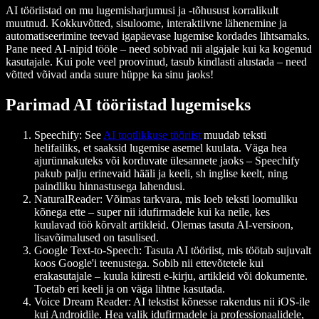
AI tööriistad on mu lugemisharjumusi ja -tõhusust korralikult
muutnud. Kokkuvõtted, sisuloome, interaktiivne lähenemine ja
automatiseerimine teevad igapäevase lugemise kordades lihtsamaks.
Pane need AI-nipid tööle – need sobivad nii algajale kui ka kogenud
kasutajale. Kui pole veel proovinud, tasub kindlasti alustada – need
võtted võivad anda suure hüppe ka sinu jaoks!
Parimad AI tööriistad lugemiseks
Speechify
: See
AI tootlikkuse tööriist
muudab teksti
helifailiks, et saaksid lugemise asemel kuulata. Väga hea
ajurünnakuteks või korduvate ülesannete jaoks – Speechify
pakub palju erinevaid hääli ja keeli, sh inglise keelt, ning
paindliku hinnastusega lahendusi.
NaturalReader
: Võimas tarkvara, mis loeb teksti loomuliku
kõnega ette – super nii idufirmadele kui ka neile, kes
kuulavad töö kõrvalt artikleid. Olemas tasuta AI-versioon,
lisavõimalused on tasulised.
Google Text-to-Speech
: Tasuta AI tööriist, mis töötab sujuvalt
koos Google'i teenustega. Sobib nii ettevõtetele kui
erakasutajale – kuula kiiresti e-kirju, artikleid või dokumente.
Toetab eri keeli ja on väga lihtne kasutada.
Voice Dream Reader
: AI tekstist kõnesse rakendus nii iOS-ile
kui Androidile. Hea valik idufirmadele ja professionaalidele,