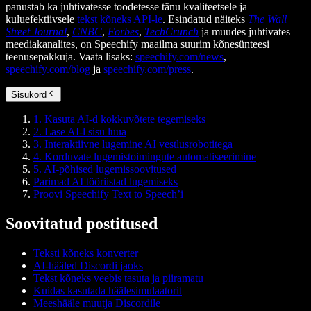
panustab ka juhtivatesse toodetesse tänu kvaliteetsele ja
kuluefektiivsele
tekst kõneks API-le
. Esindatud näiteks
The Wall
Street Journal
,
CNBC
,
Forbes
,
TechCrunch
ja muudes juhtivates
meediakanalites, on Speechify maailma suurim kõnesünteesi
teenusepakkuja. Vaata lisaks:
speechify.com/news
,
speechify.com/blog
ja
speechify.com/press
.
Sisukord
1. Kasuta AI-d kokkuvõtete tegemiseks
2. Lase AI-l sisu luua
3. Interaktiivne lugemine AI vestlusrobotitega
4. Korduvate lugemistoimingute automatiseerimine
5. AI-põhised lugemissoovitused
Parimad AI tööriistad lugemiseks
Proovi Speechify Text to Speech’i
Soovitatud postitused
Teksti kõneks konverter
AI-hääled Discordi jaoks
Tekst kõneks veebis tasuta ja piiramatu
Kuidas kasutada häälesimulaatorit
Meeshääle muutja Discordile