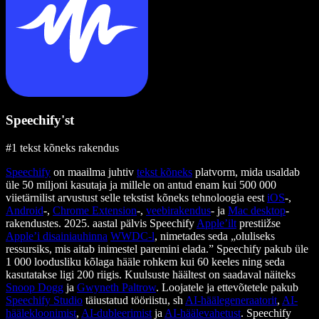
Speechify'st
#1 tekst kõneks rakendus
Speechify
on maailma juhtiv
tekst kõneks
platvorm, mida usaldab
üle 50 miljoni kasutaja ja millele on antud enam kui 500 000
viietärnilist arvustust selle tekstist kõneks tehnoloogia eest
iOS
-,
Android
-,
Chrome Extension
-,
veebirakendus
- ja
Mac desktop
-
rakendustes. 2025. aastal pälvis Speechify
Apple’ilt
prestiižse
Apple’i disainiauhinna
WWDC-l
, nimetades seda „oluliseks
ressursiks, mis aitab inimestel paremini elada.” Speechify pakub üle
1 000 loodusliku kõlaga hääle rohkem kui 60 keeles ning seda
kasutatakse ligi 200 riigis. Kuulsuste häältest on saadaval näiteks
Snoop Dogg
ja
Gwyneth Paltrow
. Loojatele ja ettevõtetele pakub
Speechify Studio
täiustatud tööriistu, sh
AI-häälegeneraatorit
,
AI-
häälekloonimist
,
AI-dubleerimist
ja
AI-häälevahetust
. Speechify