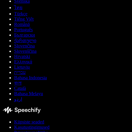
Svenska
ไทย
Türkçe
Tiếng Việt
Română
Português
Български
ქართული
Slovenčina
Slovenščina
Hrvatski
Ελληνικά
Lietuvių
עברית
Bahasa Indonesia
বাংলা
Català
Bahasa Melayu
اردو
Küpsiste seaded
Kasutustingimused