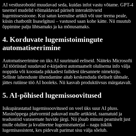
AI vestlusrobotid muudavad seda, kuidas infot vastu võtame. GPT-4
tasemel mudelid võimaldavad päriselt interaktiivseid
lugemissessioone. Kui satun keerulise artikli või uue teema peale,
küsin chatbotilt lisaselgitusi – vastused saan kohe kätte. Nii muutub
õppimine palju lihtsamaks ja ka mõnusamaks.
4.
Korduvate lugemistoimingute
automatiseerimine
Automatiseerimine on üks AI suurimaid eeliseid. Näiteks Microsofti
AI tööriistad suudavad e-kirjadest automaatselt olulisema info välja
noppida või koostada pikkadest failidest ülesannete nimekirju.
Selliste lahenduste ühendamine aitab keskenduda tõeliselt tähtsale,
jättes rutiinse töö AI hooleks. Nii kasvab produktiivsus märgatavalt.
5.
AI-põhised lugemissoovitused
Isikupärastatud lugemissoovitused on veel üks suur AI pluss.
Masinõppega platvormid pakuvad mulle artikleid, raamatuid ja
teadustöid varasemate huvide järgi. Nii jõuab minuni peamiselt just
mulle oluline ja kvaliteetne lugemismaterjal – nagu isiklik
lugemisassistent, kes pidevalt parimat sisu välja sõelub.