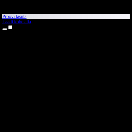
Proovi tasuta
Laadi kohe alla
Tooted
Tekst kõneks
iPhone’i ja iPadi rakendused
Androidi rakendus
Chrome’i laiendus
Edge’i laiendus
Veebirakendus
Maci rakendus
Windowsi rakendus