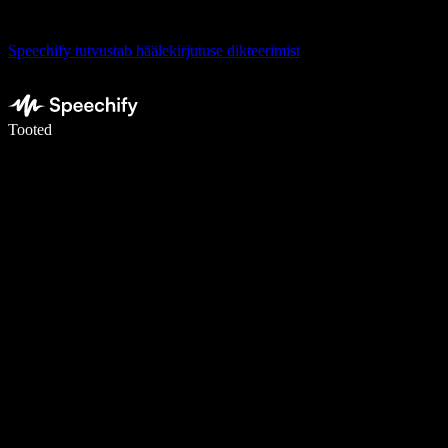
Speechify tutvustab häälekirjutuse dikteerimist
Kirjuta häälega 5× kiiremini
Tooted
Loe lähemalt