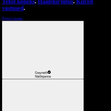
Tekst kõneks
.
Häälekirjutus
.
Kiired
vastused
.
Proovi tasuta
Gwyneth
Näitlejanna