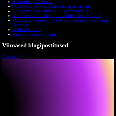
Häälevahetaja Discordile
Kuidas muuta e-kirjad podcastiks Speechify abil
Kuidas muuta uudisartiklid heliks Speechify abil
Kuidas muuta uudiskirjad podcastideks Speechify abil
Kuidas muuta esseesid ja PDF-e podcastideks rakendusega
Speechify
AI loeb teksti ette
Prinditud teksti skannimine
Viimased blogipostitused
Vaata kõiki