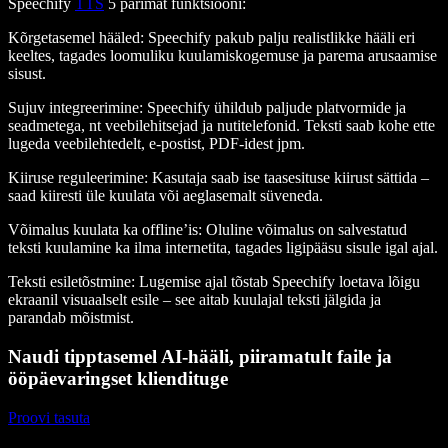
Speechify
TTS
5 parimat funktsiooni
:
Kõrgetasemel hääled
: Speechify pakub palju realistlikke hääli eri
keeltes, tagades loomuliku kuulamiskogemuse ja parema arusaamise
sisust.
Sujuv integreerimine
: Speechify ühildub paljude platvormide ja
seadmetega, nt veebilehitsejad ja nutitelefonid. Teksti saab kohe ette
lugeda veebilehtedelt, e-postist, PDF-idest jpm.
Kiiruse reguleerimine
: Kasutaja saab ise taasesituse kiirust sättida –
saad kiiresti üle kuulata või aeglasemalt süveneda.
Võimalus kuulata ka offline’is
: Oluline võimalus on salvestatud
teksti kuulamine ka ilma internetita, tagades ligipääsu sisule igal ajal.
Teksti esiletõstmine
: Lugemise ajal tõstab Speechify loetava lõigu
ekraanil visuaalselt esile – see aitab kuulajal teksti jälgida ja
parandab mõistmist.
Naudi tipptasemel AI-hääli, piiramatult faile ja
ööpäevaringset kliendituge
Proovi tasuta