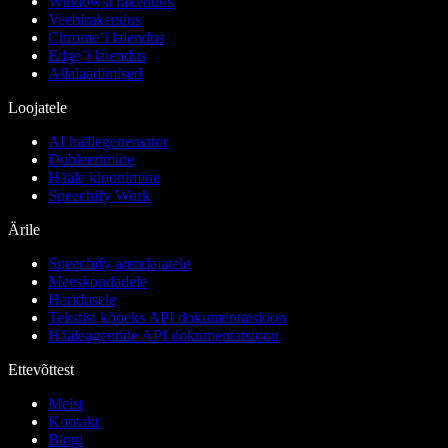
Windowsi rakendus
Veebirakendus
Chrome’i laiendus
Edge’i laiendus
Allalaadimised
Loojatele
AI häälegeneraator
Dubleerimine
Hääle kloonimine
Speechify Work
Ärile
Speechify arendajatele
Meeskondadele
Haridusele
Tekstist kõneks API dokumentatsioon
Hääleagentide API dokumentatsioon
Ettevõttest
Meist
Kontakt
Blogi