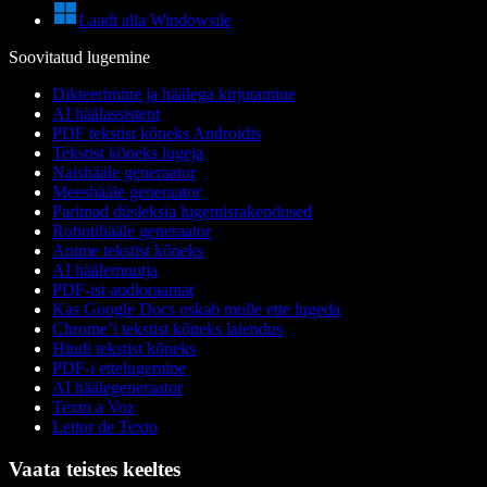
Laadi alla Windowsile
Soovitatud lugemine
Dikteerimine ja häälega kirjutamine
AI häälassistent
PDF tekstist kõneks Androidis
Tekstist kõneks lugeja
Naishääle generaator
Meeshääle generaator
Parimad düsleksia lugemisrakendused
Robotihääle generaator
Anime tekstist kõneks
AI häälemuutja
PDF-ist audioraamat
Kas Google Docs oskab mulle ette lugeda
Chrome’i tekstist kõneks laiendus
Hindi tekstist kõneks
PDF-i ettelugemine
AI häälegeneraator
Texto a Voz
Leitor de Texto
Vaata teistes keeltes