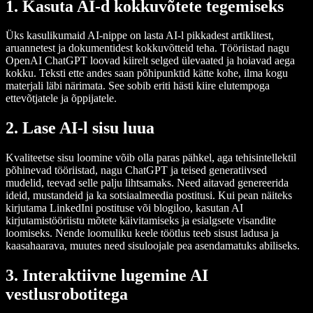
1. Kasuta AI-d kokkuvõtete tegemiseks
Üks kasulikumaid AI-nippe on lasta AI-l pikkadest artiklitest,
aruannetest ja dokumentidest kokkuvõtteid teha. Tööriistad nagu
OpenAI ChatGPT loovad kiirelt selged ülevaated ja hoiavad aega
kokku. Teksti ette andes saan põhipunktid kätte kohe, ilma kogu
materjali läbi närimata. See sobib eriti hästi kiire elutempoga
ettevõtjatele ja õppijatele.
2.
Lase AI-l sisu luua
Kvaliteetse sisu loomine võib olla paras pähkel, aga tehisintellektil
põhinevad tööriistad, nagu ChatGPT ja teised generatiivsed
mudelid, teevad selle palju lihtsamaks. Need aitavad genereerida
ideid, mustandeid ja ka sotsiaalmeedia postitusi. Kui pean näiteks
kirjutama LinkedIni postituse või blogiloo, kasutan AI
kirjutamistööriistu mõtete käivitamiseks ja esialgsete visandite
loomiseks. Nende loomuliku keele töötlus teeb sisust ladusa ja
kaasahaarava, muutes need sisuloojale pea asendamatuks abiliseks.
3.
Interaktiivne lugemine AI
vestlusrobotitega