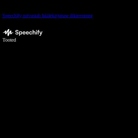
Speechify tutvustab häälekirjutuse dikteerimist
Kirjuta häälega 5× kiiremini
Tooted
Loe lähemalt