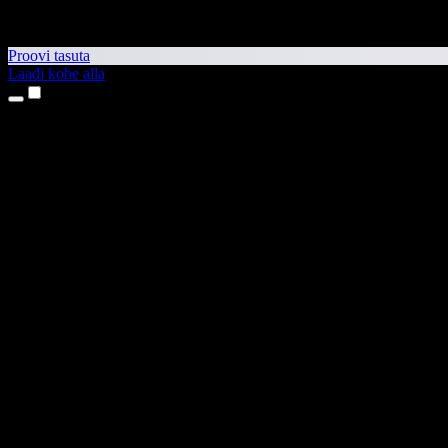
Proovi tasuta
Laadi kohe alla
Tooted
Tekst kõneks
iPhone’i ja iPadi rakendused
Androidi rakendus
Chrome’i laiendus
Edge’i laiendus
Veebirakendus
Maci rakendus
Windowsi rakendus