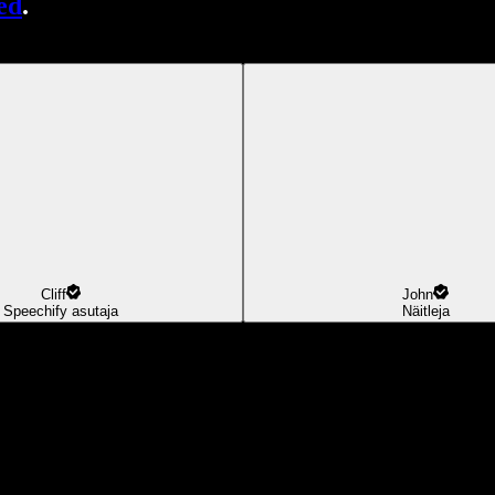
ed
.
Cliff
John
Speechify asutaja
Näitleja