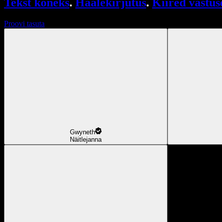
Tekst kõneks
.
Häälekirjutus
.
Kiired vastus
Proovi tasuta
Gwyneth
Näitlejanna