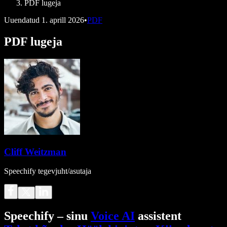
PDF lugeja
Uuendatud
1. aprill 2026
•
PDF
PDF lugeja
Cliff Weitzman
Speechify tegevjuht/asutaja
Speechify – sinu
Voice AI
assistent