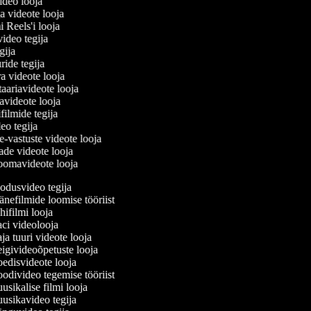
video looja
a videote looja
mi Reels'i looja
uvideo tegija
tegija
uride tegija
ra videote looja
aariavideote looja
avideote looja
filmide tegija
deo tegija
e-vastuste videote looja
ade videote looja
oomavideote looja
dusvideo tegija
nefilmide loomise tööriist
ifilmi looja
i videolooja
a tuuri videote looja
givideoõpetuste looja
disvideote looja
divideo tegemise tööriist
sikalise filmi looja
sikavideo tegija