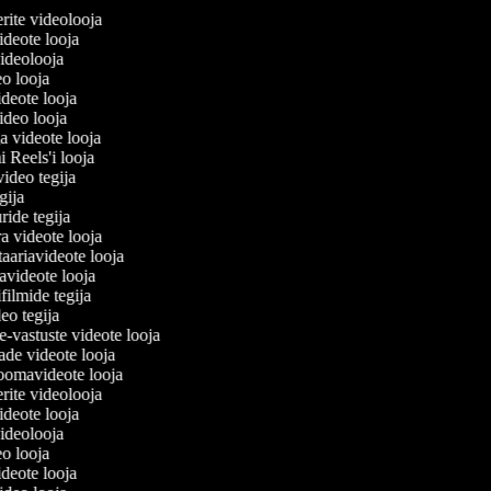
ilerite videolooja
 videote looja
 videolooja
eo looja
ideote looja
video looja
a videote looja
mi Reels'i looja
uvideo tegija
tegija
uride tegija
ra videote looja
aariavideote looja
avideote looja
filmide tegija
deo tegija
e-vastuste videote looja
ade videote looja
oomavideote looja
ilerite videolooja
 videote looja
 videolooja
eo looja
ideote looja