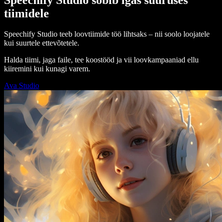
tiimidele
Speechify Studio teeb loovtiimide töö lihtsaks – nii soolo loojatele
kui suurtele ettevõtetele.
Halda tiimi, jaga faile, tee koostööd ja vii loovkampaaniad ellu
kiiremini kui kunagi varem.
Ava Studio