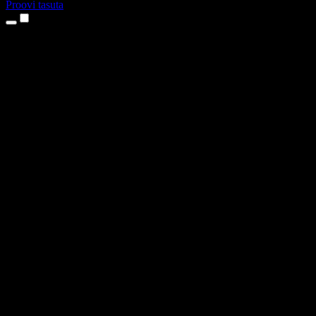
Proovi tasuta
Tooted
Tekst kõneks
iPhone’i ja iPadi rakendused
Androidi rakendus
Chrome’i laiendus
Edge’i laiendus
Veebirakendus
Maci rakendus
Windowsi rakendus
AI häältegeneraator
Pealelugemine
Dublaaž
Hääle kloonimine