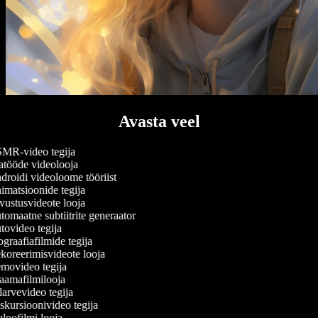
Avasta veel
R-video tegija
tööde videolooja
roidi videoloome tööriist
matsioonide tegija
ustusvideote looja
omaatne subtiitrite generaator
ovideo tegija
graafiafilmide tegija
oreerimisvideote looja
ovideo tegija
amafilmilooja
arvevideo tegija
kursioonivideo tegija
loofilmi looja