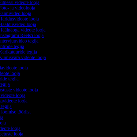
itnessi videote looja
oto- ja videolooja
ännivideo looja
aridusvideote looja
ääldusvideo looja
äälnäoga videote looja
nstagrami Reels'i looja
ntervjuuvideo tegija
ntrode tegija
arikatuuride tegija
innisvara videote looja
avideote looja
deote looja
mide tegija
tegija
astuste videote looja
 videote looja
avideote looja
 tegija
 loomise tööriist
oja
ooja
ideote looja
petuste looja