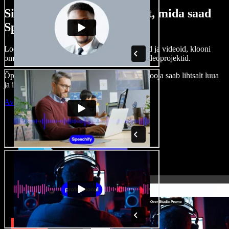
Siin on vaid väike osa sellest, mida saad
Speechify Studioga teha.
Loo voice-over’eid, kasuta tasuta pilte, helisid ja videoid, klooni
oma häält ja pane kokku terviklikud audio-videoprojektid.
Õppimiskõver puudub, kõik töötab veebis – looja saab lihtsalt luua
ja ideed kiiresti ellu viia.
Ava Studio