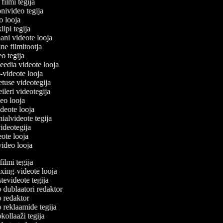
 filmi tegija
onivideo tegija
eo looja
lipi tegija
ani videote looja
ine filmitootja
deo tegija
meedia videote looja
e-videote looja
etuse videotegija
reileri videotegija
deo looja
videote looja
nialvideote tegija
videotegija
eote looja
video looja
lmi tegija
ng-videote looja
evideote tegija
dublaatori redaktor
redaktor
reklaamide tegija
ollaaži tegija