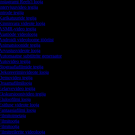
nstagrami Reels'i looja
ntervjuuvideo tegija
ntrode tegija
arikatuuride tegija
innisvara videote looja
SMR-video tegija
iatööde videolooja
ndroidi videoloome tööriist
nimatsioonide tegija
rvustusvideote looja
utomaatne subtiitrite generaator
utovideo tegija
iograafiafilmide tegija
ekoreerimisvideote looja
emovideo tegija
raamafilmilooja
elarvevideo tegija
kskursioonivideo tegija
luloofilmi looja
sitluse videote looja
antaasiafilmi looja
ilmitoimetaja
ilmitootja
ilmitootja
ilmitreilerite videolooja