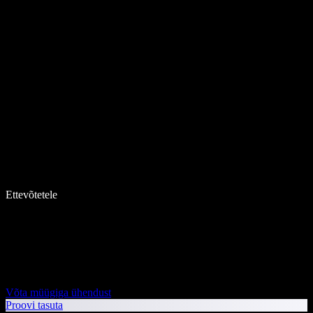
Ettevõtetele
Võta müügiga ühendust
Proovi tasuta