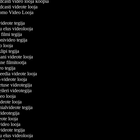
casti video looja koopia
casti videote looja
mo Video Looja
videote tegija
u elus videolooja
 filmi tegija
onivideo tegija
eo looja
lipi tegija
ani videote looja
ine filmitootja
deo tegija
meedia videote looja
e-videote looja
etuse videotegija
reileri videotegija
deo looja
videote looja
nialvideote tegija
videotegija
eote looja
video looja
videote tegija
u elus videolooja