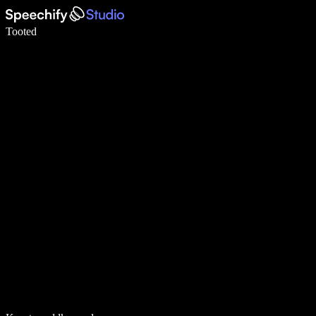
Kirjuta häälega 5× kiiremini
Tooted
Loe lähemalt