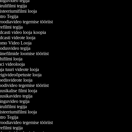
guvideo tegija
ulifilmi tegija
teeriumifilmi looja
ro Tegija
oodiavideo tegemise tööriist
efilmi tegija
casti video looja koopia
casti videote looja
mo Video Looja
dusvideo tegija
nefilmide loomise tööriist
ifilmi looja
i videolooja
a tuuri videote looja
givideoõpetuste looja
disvideote looja
divideo tegemise tööriist
sikalise filmi looja
sikavideo tegija
guvideo tegija
ulifilmi tegija
teeriumifilmi looja
ro Tegija
oodiavideo tegemise tööriist
efilmi tegija