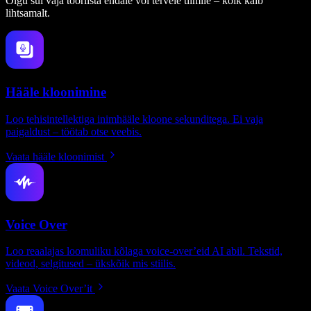
Olgu sul vaja tööriista endale või tervele tiimile – kõik käib
lihtsamalt.
Hääle kloonimine
Loo tehisintellektiga inimhääle kloone sekunditega. Ei vaja
paigaldust – töötab otse veebis.
Vaata hääle kloonimist
Voice Over
Loo reaalajas loomuliku kõlaga voice-over’eid AI abil. Tekstid,
videod, selgitused – ükskõik mis stiilis.
Vaata Voice Over’it