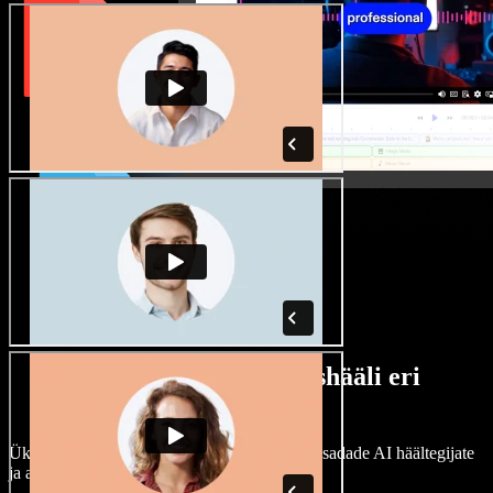
Lai valik mees- ja naishääli eri
aktsentidega
Ükski projekt ei pea kõlama ühtemoodi. Vali sadade AI häältegijate
ja aktsentide hulgast ning kohanda neid.