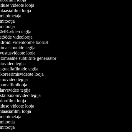
tluse videote looja
taasiafilmi looja
mitoimetaja
mitootja
mitootja
R-video tegija
tööde videolooja
roidi videoloome tööriist
matsioonide tegija
ustusvideote looja
omaatne subtiitrite generaator
ovideo tegija
graafiafilmide tegija
oreerimisvideote looja
ovideo tegija
amafilmilooja
arvevideo tegija
kursioonivideo tegija
loofilmi looja
tluse videote looja
taasiafilmi looja
mitoimetaja
mitootja
mitootja